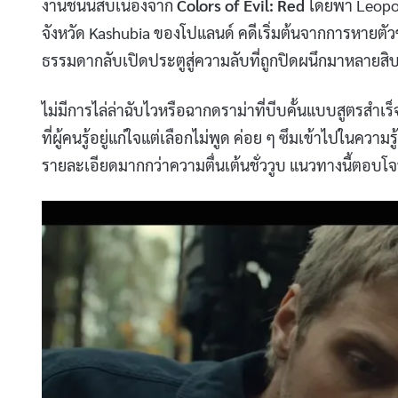
งานชิ้นนี้สืบเนื่องจาก
Colors of Evil: Red
โดยพา Leopold
จังหวัด Kashubia ของโปแลนด์ คดีเริ่มต้นจากการหายตัวข
ธรรมดากลับเปิดประตูสู่ความลับที่ถูกปิดผนึกมาหลายสิบ
ไม่มีการไล่ล่าฉับไวหรือฉากดราม่าที่บีบคั้นแบบสูตรสำเร
ที่ผู้คนรู้อยู่แก่ใจแต่เลือกไม่พูด ค่อย ๆ ซึมเข้าไปในความ
รายละเอียดมากกว่าความตื่นเต้นชั่ววูบ แนวทางนี้ตอบโจ