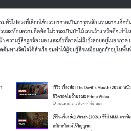
ทั่วไปตรงที่เลือกใช้บรรยากาศเป็นอาวุธหลัก แทนฉากแอ็กชั
สะท้อนความอึดอัด ไม่ว่าจะเป็นป่าไม้ ถนนร้าง หรือตึกเก่าใน
้า ความรู้สึกถูกจ้องมองและภัยที่คาดไม่ถึงยังลอยอยู่ในอากาศ 
นทางจิตใจได้สำเร็จ จนทำให้ผู้ชมรู้สึกเหมือนถูกกักอยู่ในพื้นที่
่า
[รีวิว-เรื่องย่อ] The Devil’s Mouth (2026) หนั
ชีวิตรอดในถ้ำมรณะ Prime Video
เผยแพร่เมื่อ: 1 สัปดาห์ ที่ผ่านมา
[รีวิว-เรื่องย่อ] Wrath (2026) ซีรีส์ MMA บราซิ
หมัดหนักแต่ไร้วิญญาณ