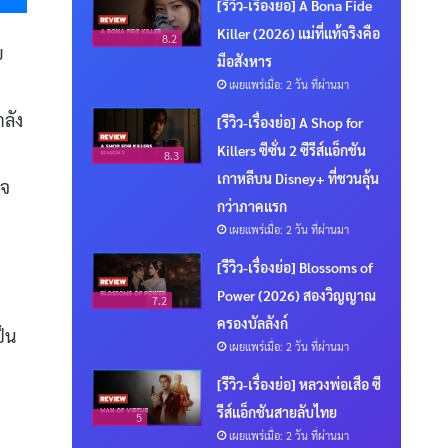
[รีวิว-เรื่องย่อ] A Bona Fide
Killer (2026) แม่ที่แท้จริงคือ
8.2
บ
มือสังหาร
เผยแพร่เมื่อ: 2 วัน ที่ผ่านมา
ลัง
[รีวิว-เรื่องย่อ] A Shop for
Killers ซีซั่น 2 ซีรีส์แอ็กชัน
8.3
เกาหลีบน Disney+ ที่ชวนลุ้น
ใจ
กว่าภาคแรก
เผยแพร่เมื่อ: 2 วัน ที่ผ่านมา
[รีวิว-เรื่องย่อ] Blossoms of
Power (2026) สองวิญญาณ
7.2
ครองบัลลังก์
ป็น
เผยแพร่เมื่อ: 2 วัน ที่ผ่านมา
[รีวิว-เรื่องย่อ] หลวงพ่อเสือ ซี
รีส์แอ็กชันสายลับไทย
5
เผยแพร่เมื่อ: 2 วัน ที่ผ่านมา