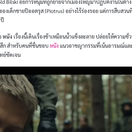
 Bilski อัยการหนุ่มที่ถูกย้ายจากเมืองใหญ่มาปฏิบัติงานในต่าง
องเด็กชายปิออตรุส (Piotrus) อย่างไร้ร่องรอย แต่การสืบสวนที่
ปี
็จ
หนัง
เรื่องนี้เดินเรื่องช้าเหมือนน้ำแข็งละลาย ปล่อยให้ความชั่ว
รู้สึก สำหรับคนที่ชื่นชอบ
หนัง
แนวอาชญากรรมที่เน้นอารมณ์แล
ทย์ชัดเจน