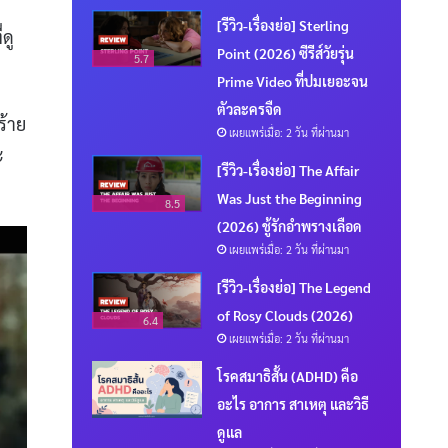
[รีวิว-เรื่องย่อ] Sterling
ดู
Point (2026) ซีรีส์วัยรุ่น
5.7
Prime Video ที่ปมเยอะจน
ตัวละครจืด
ร้าย
เผยแพร่เมื่อ: 2 วัน ที่ผ่านมา
ะ
[รีวิว-เรื่องย่อ] The Affair
Was Just the Beginning
8.5
(2026) ชู้รักอำพรางเลือด
เผยแพร่เมื่อ: 2 วัน ที่ผ่านมา
[รีวิว-เรื่องย่อ] The Legend
of Rosy Clouds (2026)
6.4
เผยแพร่เมื่อ: 2 วัน ที่ผ่านมา
โรคสมาธิสั้น (ADHD) คือ
อะไร อาการ สาเหตุ และวิธี
ดูแล