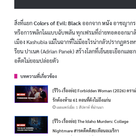
สิ่งที่แยก
Colors of Evil: Black
ออกจาก
หนัง
อาชญากรรม
หรือการพลิกโผแบบฉับพลัน ทุกเฟรมที่ถ่ายทอดออกมาล้วน
เมือง Kashubia แม้ในฉากที่ไม่มีอะไรน่ากลัวปรากฏตรงหน
รียน ปาเนค (Adrian Panek) สร้างโลกที่เย็นยะเยือกและกดดั
อดีตไม่ยอมปล่อยตัว
บทความที่เกี่ยวข้อง
[รีวิว-เรื่องย่อ] Forbidden Woman (2026) ดราม
รักต้องห้าม 61 ตอนที่ดังไม่ถึงแก่น
เผยแพร่เมื่อ: 1 สัปดาห์ ที่ผ่านมา
[รีวิว-เรื่องย่อ] The Idaho Murders: College
Nightmare สารคดีคดีสะเทือนอเมริกา