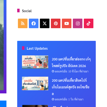
Social
RSS
Facebook
X
Pinterest
YouTube
Instagram
TikTok
Last Updates
200 แคปชั่นเที่ยวฮ่องกง เก๋ๆ
โพสต์รูปปัง อัปเดต 2026
เผยแพร่เมื่อ: 10 ชั่วโมง ที่ผ่านมา
200 แคปชั่นเที่ยวสิงคโปร์
เก็บโมเมนต์สุดปัง ลงโซเชีย
ล
เผยแพร่เมื่อ: 1 วัน ที่ผ่านมา
Messenger