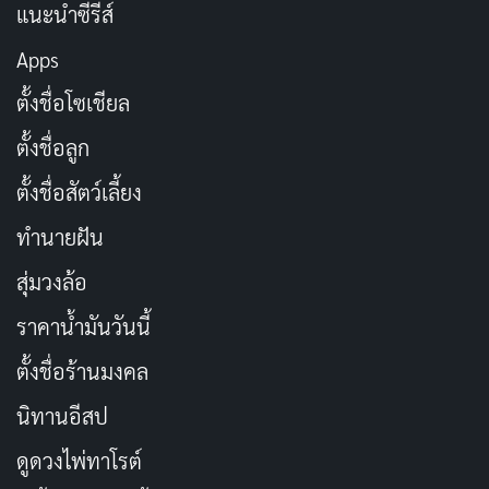
แนะนำซีรีส์
ถือที่สะสมมาตลอดชั่วโมงแรก
Apps
ตั้งชื่อโซเชียล
กลางเรื่องของ Nothing to Lose คือเส้นแบ่งที่ชัดเจน
ตั้งชื่อลูก
ระหว่างหนังสองเรื่องที่แตกต่างกันโดยสิ้นเชิง จากที่ดำเนิน
เรื่องด้วยความสมจริงและอารมณ์ลึกซึ้ง จู่ ๆ หนังก็เปลี่ยน
ตั้งชื่อสัตว์เลี้ยง
โหมดเข้าสู่สถานการณ์จับตัวประกันในโรงพยาบาลเมื่อจา
ทำนายฝัน
ดาตัดสินใจลงมือทำอะไรบางอย่างด้วยตัวเอง แม้เจตนา
สุ่มวงล้อ
ของบทจะต้องการสื่อว่าความสิ้นหวังผลักมนุษย์ให้ทำสิ่งที่
เกินเลยได้มากเพียงใด แต่การเล่าเรื่องกลับขาดความน่า
ราคาน้ำมันวันนี้
เชื่อถือและรู้สึกเหมือนถูกยัดเยียด
ตั้งชื่อร้านมงคล
นิทานอีสป
ปัญหาหลักของครึ่งหลังไม่ใช่การเปลี่ยนแนว แต่คือการ
เปลี่ยนแนวโดยที่ตัวละครเริ่มตัดสินใจแบบที่คนดูตามไม่ทัน
ดูดวงไพ่ทาโรต์
หลายเหตุการณ์เกิดขึ้นเพราะบทต้องการให้เกิด ไม่ใช่