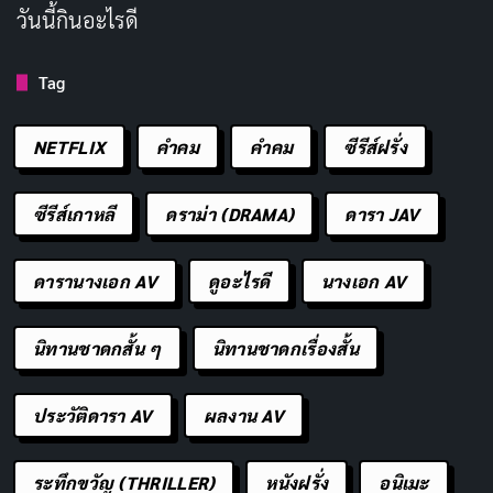
วันนี้กินอะไรดี
Tag
NETFLIX
คำคม
คําคม
ซีรีส์ฝรั่ง
ซีรีส์เกาหลี
ดราม่า (DRAMA)
ดารา JAV
นาวเวล มาดานี (Nawell Madani) คือกระดูกสันหลังที่แบก
ดารานางเอก AV
ดูอะไรดี
นางเอก AV
หนังทั้งเรื่องไว้ไม่ให้พังลงอย่างสมบูรณ์ ในบทจาดา เธอ
ถ่ายทอดความอ่อนล้าทางกายและใจของแม่ที่ต่อสู้กับโรค
นิทานชาดกสั้น ๆ
นิทานชาดกเรื่องสั้น
ร้ายของลูกได้อย่างน่าทึ่ง ตั้งแต่แววตาที่ว่างเปล่าขณะนั่งรอ
ประวัติดารา AV
ผลงาน AV
ผลตรวจ ไปจนถึงช่วงเวลาที่ความหวังริบหรี่ลงทุกขณะ
มาดานีไม่เคยแสดงเกินจริงหรือน้อยเกินไปแม้แต่ฉากเดียว
ระทึกขวัญ (THRILLER)
หนังฝรั่ง
อนิเมะ
และสิ่งที่น่าชื่นชมที่สุดคือเธอยังคงยึดมั่นในบทบาทของตัว