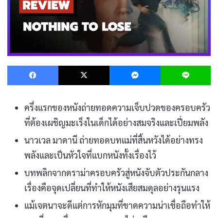
Facebook
X
Messenger
L
ครึ่งแรกของหนังถ่ายทอดความเจ็บปวดของครอบครัว
ที่ต้องเผชิญมะเร็งในเด็กได้อย่างสมจริงและเปี่ยมพลัง
นาวเวล มาดานี ถ่ายทอดบทแม่ที่สิ้นหวังได้อย่างทรง
พลังและเป็นหัวใจที่แบกหนังทั้งเรื่องไว้
บทพลิกจากดราม่าครอบครัวสู่หนังจับตัวประกันกลาง
เรื่องคือจุดเปลี่ยนที่ทำให้หนังเสียสมดุลอย่างรุนแรง
แม้เจตนาจะดีแต่การหักมุมที่ขาดความน่าเชื่อถือทำให้