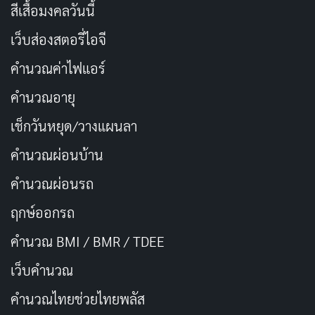
สีเสื้อมงคลวันนี้
เพราะมันเป็นธรรมชาติของตัวละครที่ถูกปูพื้นมา ความ
เว็บส่องสตอรี่ไอจี
ตึงเครียดที่ควรจะมาแทนที่อารมณ์ดราม่ากลับกลายเป็น
ความอึดอัดที่ไม่ได้ตั้งใจ ผู้ชมถูกบังคับให้ต้องหยุดเชื่อในสิ่ง
คำนวณค่าไฟแอร์
ที่เห็นไปตลอดช่วงเวลาที่เหลือของหนัง และนั่นคือความผิด
คำนวณอายุ
พลาดที่แก้ไขไม่ได้
เช็กวันหยุด/วางแผนลา
นอกจากนี้การเปลี่ยนโทนกลางคันยังทำให้สารที่หนัง
คำนวณผ่อนบ้าน
พยายามสื่อเกี่ยวกับระบบสาธารณสุข การขาดแคลน
คำนวณผ่อนรถ
ทรัพยากรทางการแพทย์ และความเจ็บปวดของครอบครัว
ฤกษ์ออกรถ
ผู้ป่วยถูกกลบจนแทบไม่เหลือ น่าเสียดายเพราะประเด็น
เหล่านี้คือสิ่งที่หนังควรค่าแก่การพูดถึงและเป็นสิ่งที่ทำให้
คำนวณ BMI / BMR / TDEE
Nothing to Lose แตกต่างจากหนังดราม่าทั่วไป แต่ทั้งหมด
เว็บคํานวณ
กลับถูกลดความสำคัญลงด้วยพล็อตที่ไม่จำเป็น
คํานวณไทยช่วยไทยพลัส