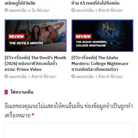
แต่คนดูไม่มีวันลืม
ห้าม 61 ตอนที่ดังไม่ถึงแก่น
สามีของเธอ ก็ถูกวาดออกมาในโทนที่เงียบงันแต่เต็มไปด้วย
เผยแพร่เมื่อ: 6 วัน ที่ผ่านมา
เผยแพร่เมื่อ: 1 สัปดาห์ ที่ผ่านมา
แรงกดดัน ทั้งคู่ต่างพยายามจะเข้มแข็งเพื่อกันและกันและ
เพื่อลูก แต่รอยร้าวจากความสิ้นหวังก็ค่อย ๆ ปรากฏให้เห็น
ในทุกการสนทนาสั้น ๆ และสายตาที่หลบกัน ช่วงเวลาที่
ครอบครัวนี้ใช้ร่วมกันในโรงพยาบาลคือภาพสะท้อนของ
ความเป็นจริงที่หลายครอบครัวต้องเผชิญ และนั่นคือจุดที่
[รีวิว-เรื่องย่อ] The Devil’s Mouth
[รีวิว-เรื่องย่อ] The Idaho
(2026) หนังเอาชีวิตรอดในถ้ำ
Murders: College Nightmare
Nothing to Lose ทำออกมาได้น่าประทับใจที่สุด
มรณะ Prime Video
สารคดีคดีสะเทือนอเมริกา
เผยแพร่เมื่อ: 1 สัปดาห์ ที่ผ่านมา
เผยแพร่เมื่อ: 1 สัปดาห์ ที่ผ่านมา
บทความที่เกี่ยวข้อง
ใส่ความเห็น
[รีวิว-เรื่องย่อ] Wild Sing (2026) หนังเกาหลีไอดอล
อีเมลของคุณจะไม่แสดงให้คนอื่นเห็น
ช่องข้อมูลจำเป็นถูกทำ
ตกอับคืนเวที ฝังใจกว่าแค่เพลงเดียวใน Netflix
เผยแพร่เมื่อ: 8 ชั่วโมง ที่ผ่านมา
เครื่องหมาย
*
ค
[รีวิว-เรื่องย่อ] หลวงพ่อเสือ ซีรีส์แอ็กชันสายลับไทย
เผยแพร่เมื่อ: 2 วัน ที่ผ่านมา
ว