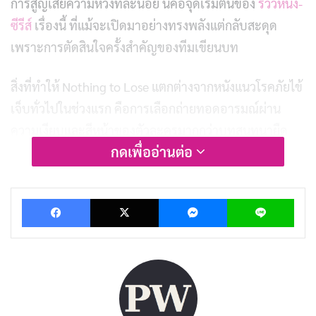
การสูญเสียความหวังทีละน้อย นี่คือจุดเริ่มต้นของ
รีวิวหนัง-
ซีรีส์
เรื่องนี้ ที่แม้จะเปิดมาอย่างทรงพลังแต่กลับสะดุด
เพราะการตัดสินใจครั้งสำคัญของทีมเขียนบท
สิ่งที่ทำให้ Nothing to Lose แตกต่างจากหนังแนวโรคภัยไข้
เจ็บทั่วไปในช่วงแรก คือการเลือกถ่ายทอดอารมณ์ผ่าน
ความเงียบและสีหน้าของตัวละครมากกว่าบทสนทนายืด
กดเพื่ออ่านต่อ
ยาว ภาพของพ่อแม่ที่นั่งอยู่ริมเตียงลูกในโรงพยาบาลโดย
ไม่มีคำพูดใด ๆ กลับส่งพลังสะเทือนใจมากกว่าบทพูดที่
เขียนมาอย่างประณีตเสียอีก นี่คือ
ดราม่า
ที่เริ่มต้นอย่าง
Facebook
X
Messenger
Lin
ซื่อตรงและจริงใจ ก่อนจะเปลี่ยนทิศทางไปอย่างน่าเสียดาย