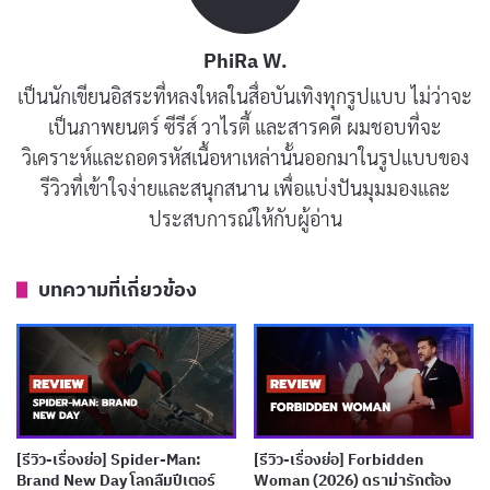
PhiRa W.
เป็นนักเขียนอิสระที่หลงใหลในสื่อบันเทิงทุกรูปแบบ ไม่ว่าจะ
เป็นภาพยนตร์ ซีรีส์ วาไรตี้ และสารคดี ผมชอบที่จะ
วิเคราะห์และถอดรหัสเนื้อหาเหล่านั้นออกมาในรูปแบบของ
การตัดสินใจของทีมผู้กำกับที่จะไม่พึ่งพาบทสนทนา
รีวิวที่เข้าใจง่ายและสนุกสนาน เพื่อแบ่งปันมุมมองและ
ประสบการณ์ให้กับผู้อ่าน
ฟูมฟายหรือดนตรีประกอบบีบคั้นในช่วงเปิดเรื่องคือจุด
แข็งที่สุดของหนัง จาดาถูกนำเสนอในฐานะผู้หญิงธรรมดา
คนหนึ่งที่เฝ้าฝันอยากมีลูกมานานหลายปี และเมื่อความฝัน
บทความที่เกี่ยวข้อง
นั้นกำลังจะพังทลายลงตรงหน้า ความรู้สึกของเธอถูก
ถ่ายทอดผ่านแววตา ท่าทาง และความอ่อนล้าที่สะสมเพิ่ม
ขึ้นทุกฉาก โดยไม่จำเป็นต้องให้ตัวละครพูดพร่ำบรรยาย
ความเจ็บปวดของตัวเอง
[รีวิว-เรื่องย่อ] Spider-Man:
[รีวิว-เรื่องย่อ] Forbidden
Brand New Day โลกลืมปีเตอร์
Woman (2026) ดราม่ารักต้อง
ความสัมพันธ์ระหว่างจาดากับพอล (Guillaume Gouix)