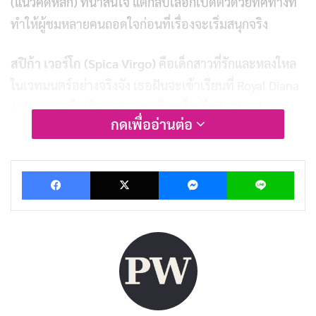
(แนวคิดหลัก) ที่น่าสนใจ แต่กลับเลือกเปิดตัวด้วยทิศทางที่
ทำให้ผู้ชมหลายคนถอดใจก่อนที่เรื่องจะเริ่มสนุกจริง
สปิก้า เวอร์โก (Spica Virgo)
คือเด็กสาวที่รักและหลงใหล
ในเวทมนตร์อย่างจริงจัง เธอฝันจะเข้าเรียนที่ Royal Diana
Academy เพื่อเดินตามรอย
คล็อด ไซเรียส (Claude
กดเพื่ออ่านต่อ
Sirius)
นักเวทย์ผู้โด่งดังที่ครั้งหนึ่งยืนอยู่บนยอดสูงสุดของ
วงการเวทมนตร์ตั้งแต่อายุเพียงสิบเจ็ดปี ปัญหาคือสปิก้า
Facebook
X
Messenger
Lin
ไม่มีความสามารถทางเวทมนตร์เลยแม้แต่นิด โอกาสของ
เธอดูริบหรี่มาก จนกระทั่งเธอพบกับแมวดำที่พูดได้และทำ
สัญญาแลกเปลี่ยน โดยเธอจะช่วยแก้คำสาปของแมว และ
แมวจะสอนเวทมนตร์ให้เธอ
คล็อด ไซเรียส
คือตัวละครที่มีความลึกมากที่สุดในเรื่อง เขา
เคยเป็นนักเวทย์ระดับสูงในวัยเพียงสิบเจ็ดปี ก่อนที่ชีวิตจะ