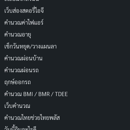
แง่ความสัมพันธ์ระหว่างนักเวทย์กับ familiar (สัตว์หรือผู้
ช่วยในพันธสัญญา) และโทนของ fan service ที่ฝังอยู่ใน
เว็บส่องสตอรี่ไอจี
formula (สูตร) ของเรื่อง ถ้าผู้ชมดูแล้วรู้สึกโอเคกับรูปแบบ
คำนวณค่าไฟแอร์
นั้น The Classroom of a Black Cat and a Witch อาจพอ
คำนวณอายุ
ผ่านได้ แต่สำหรับคนที่ต้องการอนิเมะแฟนตาซีเน้น world-
building หรือ character development ที่ลึกกว่า เรื่องนี้ไม่
เช็กวันหยุด/วางแผนลา
ตอบโจทย์ในระดับที่คาดหวัง
คำนวณผ่อนบ้าน
คำนวณผ่อนรถ
The Classroom of a Black Cat and a Witch ไม่ใช่อนิเมะ
ที่ไม่มีอะไรเลย มีโลกเวทมนตร์ที่น่าสนใจ ตัวละครที่มีแรง
ฤกษ์ออกรถ
ผลักดันชัดเจน และความสัมพันธ์ครูกับศิษย์ที่อาจพัฒนาได้
คำนวณ BMI / BMR / TDEE
สวยงามหากเรื่องเลือกเดินไปในทิศทางนั้น แต่ตราบใดที่อนิ
เว็บคํานวณ
เมะยังพึ่งพา
fan service
และมุกทางเพศเป็นจุดขายหลัก
ตั้งแต่ตอนแรก ก็ยากที่จะแนะนำให้ผู้ชมทั่วไปลองดู ถ้า
คํานวณไทยช่วยไทยพลัส
กำลังมองหาอนิเมะแฟนตาซีโรแมนติกที่ดีกว่าในช่วง
วันนี้กินอะไรดี