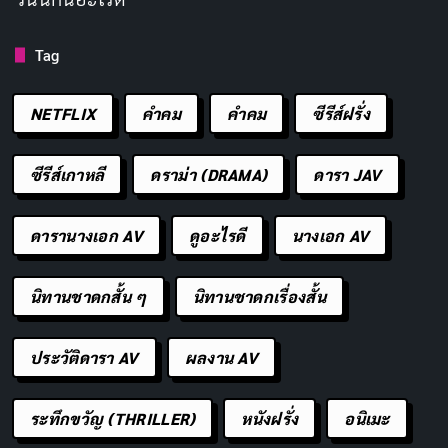
เดียวกัน ลองแวะอ่าน
รีวิวอนิเมะ
อื่นๆ ดูก่อน แล้วแชร์ความ
เห็นว่าคิดยังไงกับอนิเมะเรื่องนี้ได้เลยในคอมเมนต์ด้านล่าง
Tag
ชื่อเรื่องในภาษาไทย:
ห้องเรียนเวทมนตร์กับคุณแมว
NETFLIX
คำคม
คําคม
ซีรีส์ฝรั่ง
ดำ
ชื่อภาษาอังกฤษ:
The Classroom of a Black Cat
ซีรีส์เกาหลี
ดราม่า (DRAMA)
ดารา JAV
and a Witch
ประเภท:
แฟนตาซี, โรแมนติกคอเมดี้
ดารานางเอก AV
ดูอะไรดี
นางเอก AV
ปี:
2026
นิทานชาดกสั้น ๆ
นิทานชาดกเรื่องสั้น
ตัวละครหลัก:
สปิก้า เวอร์โก (Spica Virgo), คล็อด ไซ
เรียส (Claude Sirius), อาเรีย (Aria)
ประวัติดารา AV
ผลงาน AV
ช่องทางการดูในประเทศไทย:
Ani-One
Thailand
TrueID
Crunchyroll
ระทึกขวัญ (THRILLER)
หนังฝรั่ง
อนิเมะ