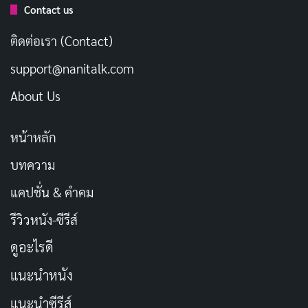
เผยแพร่เมื่อ: 3 สัปดาห์ ที่ผ่านมา
Contact us
[รีวิว-เรื่องย่อ] My Stepmother & Stepsisters
ติดต่อเรา (Contact)
Aren’t Wicked (2026) อนิเมะซินเดอเรลล่ากลับ
support@nanitalk.com
ด้านที่อบอุ่นเกินคาด
เผยแพร่เมื่อ: 3 สัปดาห์ ที่ผ่านมา
About Us
[รีวิว-เรื่องย่อ] Thunder 3 (2026) อนิเมะ CGI
หน้าหลัก
ทดลองของ Netflix ที่กล้าผสมสองโลกเข้าด้วยกัน
เผยแพร่เมื่อ: 4 สัปดาห์ ที่ผ่านมา
บทความ
แคปชั่น & คำคม
รีวิวหนัง-ซีรีส์
ดูอะไรดี
แนะนำหนัง
แนะนำซีรีส์