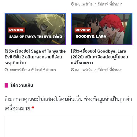
เผยแพร่เมื่อ: 4 สัปดาห์ ที่ผ่านมา
สิ่งที่ผู้ชมจะเจอทันทีในห้านาทีแรกไม่ใช่โลกเวทมนตร์หรือ
ความน่าสนใจของตัวละคร แต่คือ
fan service
ที่ถูกวางให้
เป็นทั้งองค์ประกอบหลักและที่มาของอารมณ์ขัน ไม่ว่าจะ
เป็นฉากชุดชั้นในของสปิก้าที่ปรากฏซ้ำๆ อาเรีย (Aria)
[รีวิว-เรื่องย่อ] Saga of Tanya the
[รีวิว-เรื่องย่อ] Goodbye, Lara
เพื่อนสนิทที่มีพฤติกรรมล่วงเกินทางเพศต่อเธออยู่บ่อยครั้ง
Evil ซีซั่น 2 อนิเมะสงครามที่ร้อน
(2026) อนิเมะเงือกน้อยผู้ไม่ยอม
ระอุเกินต้าน
แพ้โชคชะตา
รวมถึงฉากที่สปิก้าเสนอตัวเองเพื่อแลกกับการเรียน
เผยแพร่เมื่อ: 4 สัปดาห์ ที่ผ่านมา
เผยแพร่เมื่อ: 4 สัปดาห์ ที่ผ่านมา
เวทมนตร์ และ command (คำสั่ง) ที่ไม่เหมาะสมจาก
อาจารย์แมวที่ทำให้รู้สึกอึดอัดอย่างสุดๆ สิ่งเหล่านี้ไม่ได้
ใส่ความเห็น
สร้างสีสันให้เรื่อง แต่กลับทำให้ยากมากที่จะเข้าถึงตัวละคร
อีเมลของคุณจะไม่แสดงให้คนอื่นเห็น
ช่องข้อมูลจำเป็นถูกทำ
หรือสนใจโลกของอนิเมะเรื่องนี้ได้อย่างจริงจัง
เครื่องหมาย
*
ถ้า The Classroom of a Black Cat and a Witch เลือกใช้
ค
ความแปลกประหลาดและ slapstick (ตลกเป็นๆ) ของโลก
ว