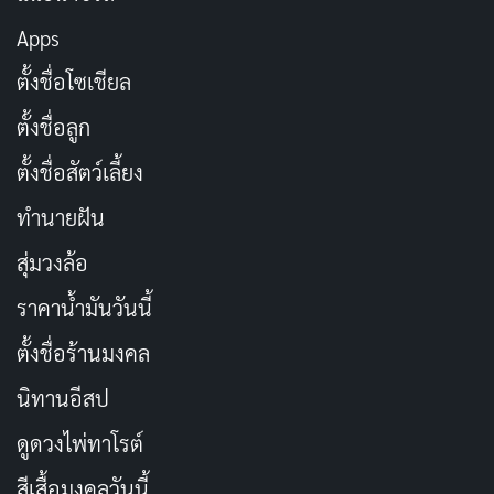
Apps
ตั้งชื่อโซเชียล
สิ่งที่พอกู้สถานการณ์ได้บ้างคือช่วงครึ่งหลังของตอนแรก ที่
ตั้งชื่อลูก
สปิก้าได้แสดงให้เห็นว่าเธอมีความมุ่งมั่นและความสามารถ
ตั้งชื่อสัตว์เลี้ยง
ซ่อนอยู่ ความชื่นชมที่เธอมีต่อคล็อดผ่านการที่เขาเคยช่วย
ทำนายฝัน
เธอไว้ในเหตุการณ์โจมตีของลัทธิลึกลับ เป็นโมเมนต์ที่ทำให้
สุ่มวงล้อ
เห็นว่าถ้าอนิเมะเลือกเดินบนเส้นทางนี้มากกว่านี้ เรื่องนี้อาจ
มีพลังงานที่ดีกว่านี้ได้อย่างมาก แต่มันมาช้าเกินไปหลังจาก
ราคาน้ำมันวันนี้
ช่วงเปิดตัวที่ตั้งโทนไว้ต่ำมาก และนั่นคือความน่าเสียดายที่
ตั้งชื่อร้านมงคล
แก้ยากที่สุดของอนิเมะเรื่องนี้
นิทานอีสป
ใครที่คุ้นเคยกับ
The Familiar of Zero
(Zero no Tsukaima
ดูดวงไพ่ทาโรต์
/ ซีโร่ ผู้ไร้พลังเวทย์) จะเห็นความคล้ายคลึงหลายจุด ทั้งใน
สีเสื้อมงคลวันนี้