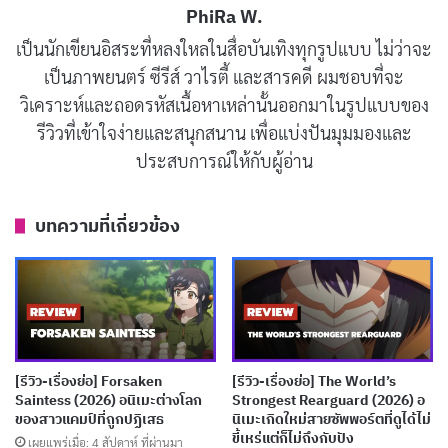
พลิกผันเมื่อกลุ่มลัทธิลึกลับบุกโจมตี Royal Diana Academy
PhiRa W.
และเขาถูกตราหน้าว่าหนีจากการปกป้องสถาบัน ปัจจุบัน
เป็นนักเขียนอิสระที่หลงใหลในสื่อบันเทิงทุกรูปแบบ ไม่ว่าจะ
เขาอยู่ในร่างแมวดำเพราะคำสาป และนั่นคือจุดเชื่อม
เป็นภาพยนตร์ ซีรีส์ วาไรตี้ และสารคดี ผมชอบที่จะ
ระหว่างเขากับสปิก้า ความจริงเบื้องหลังเหตุการณ์คืนนั้นยัง
วิเคราะห์และถอดรหัสเนื้อหาเหล่านั้นออกมาในรูปแบบของ
ไม่ถูกเปิดเผยในตอนแรก แต่การที่เขาเคยช่วยสปิก้าไว้ใน
รีวิวที่เข้าใจง่ายและสนุกสนาน เพื่อแบ่งปันมุมมองและ
ประสบการณ์ให้กับผู้อ่าน
เหตุการณ์เดียวกันเป็นต้นทางของแรงบันดาลใจที่เธอมีต่อ
เขา และถือเป็นส่วนที่น่าสนใจที่สุดของ premise นี้
บทความที่เกี่ยวข้อง
[รีวิว-เรื่องย่อ] Forsaken
[รีวิว-เรื่องย่อ] The World’s
Saintess (2026) อนิเมะต่างโลก
Strongest Rearguard (2026) อ
ของสาวแคมป์ที่ถูกปฏิเสธ
นิเมะเกิดใหม่สายซัพพอร์ตที่ดูได้ไม่
ขี้เหร่แต่ก็ไม่ถึงกับปัง
เผยแพร่เมื่อ: 4 สัปดาห์ ที่ผ่านมา