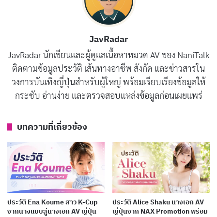
บทบาท OL ที่เล่น และมีเสน่ห์แบบผู้หญิงข้าง ๆ ที่ทำงานใน
ออฟฟิศจริง ๆ
JavRadar
ภาพลักษณ์ของ Saho Shinozaki เน้นความเป็นธรรมชาติ
JavRadar นักเขียนและผู้ดูแลเนื้อหาหมวด AV ของ NaniTalk
ใบหน้าหวาน รูปร่างเล็กกะทัดรัด และออร่าที่ทำให้ผู้ชมรู้สึก
ติดตามข้อมูลประวัติ เส้นทางอาชีพ สังกัด และข่าวสารใน
วงการบันเทิงญี่ปุ่นสำหรับผู้ใหญ่ พร้อมเรียบเรียงข้อมูลให้
ผ่อนคลาย นี่เป็นเหตุผลว่าทำไมค่าย Idea Pocket ถึงเลือก
กระชับ อ่านง่าย และตรวจสอบแหล่งข้อมูลก่อนเผยแพร่
ใช้คำว่า 癒系 (ระบายความเครียด/รักษาใจ) เป็นคีย์เวิร์ด
หลักในการโปรโมตเธอ
บทความที่เกี่ยวข้อง
บทความที่เกี่ยวข้อง
ประวัติ Yuno Sakura นางเอก AV เสียงน่ารักดาวรุ่ง
MOODYZ
เผยแพร่เมื่อ: 4 วัน ที่ผ่านมา
ประวัติ Ena Koume สาว K-Cup
ประวัติ Alice Shaku นางเอก AV
จากนางแบบสู่นางเอก AV ญี่ปุ่น
ญี่ปุ่นจาก NAX Promotion พร้อม
ประวัติ Yumi Nijimura นางเอก AV หน้าใหม่มาแรง