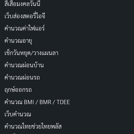
สีเสื้อมงคลวันนี้
TikTok: @schan0112
เว็บส่องสตอรี่ไอจี
คำนวณค่าไฟแอร์
หมายเหตุ: วันเกิดที่แน่นอนยังไม่มีข้อมูลยืนยันแน่ชัดจาก
แหล่งทางการ ข้อมูลอายุเป็นการประมาณการจากแหล่ง
คำนวณอายุ
ข่าววงการ AV ญี่ปุ่น
เช็กวันหยุด/วางแผนลา
คำนวณผ่อนบ้าน
เส้นทางในวงการของ Saho Shinozaki
คำนวณผ่อนรถ
จุดเริ่มต้นก่อนเข้าสู่วงการ
ฤกษ์ออกรถ
ก่อนจะเป็น
ดารานางเอก AV
Saho Shinozaki ใช้ชีวิตใน
คำนวณ BMI / BMR / TDEE
แบบสาวทำงานทั่วไป เธอเคยทำงานในบริษัทโฆษณาใน
เว็บคํานวณ
กรุงโตเกียว ประสบการณ์นี้ทำให้เธอมีทักษะการสื่อสาร
และภาพลักษณ์ที่ดูเป็นผู้ใหญ่ น่าเชื่อถือ และเข้าใจ
คํานวณไทยช่วยไทยพลัส
บรรยากาศในออฟฟิศเป็นอย่างดี ซึ่งตรงกับคอนเซปต์ที่