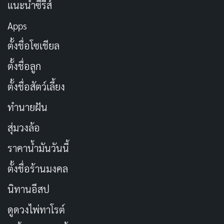
สัญชาติ
ญี่ปุ่น
แนะนำซีรีส์
Apps
อาชีพ
นางเอก AV
ตั้งชื่อโซเชียล
ปีที่เดบิวต์
2026
ตั้งชื่อลูก
Idea Pocket (アイデアポ
ตั้งชื่อสัตว์เลี้ยง
ค่ายที่เกี่ยวข้อง
ケット)
ทำนายฝัน
เอเจนซี่
Es Flirt (エスフラート)
สุ่มวงล้อ
เตรียมเดบิวต์ 9 มิถุนายน
ราคาน้ำมันวันนี้
สถานะปัจจุบัน
2026
ตั้งชื่อร้านมงคล
X: @saho_shinozaki,
นิทานอีสป
Instagram:
ช่องทางติดตาม
ดูดวงไพ่ทาโรต์
@saho__shinozaki,