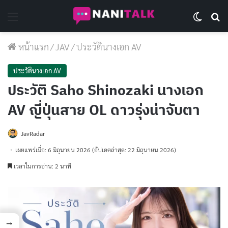
Menu
Switch 
Se
หน้าแรก
/
JAV
/
ประวัตินางเอก AV
ประวัตินางเอก AV
ประวัติ Saho Shinozaki นางเอก
AV ญี่ปุ่นสาย OL ดาวรุ่งน่าจับตา
JavRadar
เผยแพร่เมื่อ: 6 มิถุนายน 2026
(อัปเดตล่าสุด: 22 มิถุนายน 2026)
เวลาในการอ่าน: 2 นาที
→