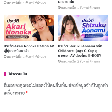
ผลงานเด่น
เผยแพร่เมื่อ: 1 สัปดาห์ ที่ผ่านมา
พร้อมผลงานเด่น
เผยแพร่เมื่อ: 1 สัปดาห์ ที่ผ่านมา
เผยแพร่เมื่อ: 5 วัน ที่ผ่านมา
ประวัติ Yume Nishimiya นางเอก AV ญี่ปุ่นชื่อดัง
พร้อมผลงานเด่น
เผยแพร่เมื่อ: 6 วัน ที่ผ่านมา
ประวัติ Akari Nonoka นางเอก AV
ประวัติ Shizuku Aonami อดีต
ประวัติ Yuka Miyoshi นางเอก AV อดีตผู้ประกาศ
ญี่ปุ่นจากโอซาก้า
Childcare หุ่นสูง G-Cup สู่
ข่าว
นางเอก AV น้องใหม่ E-BODY
เผยแพร่เมื่อ: 1 สัปดาห์ ที่ผ่านมา
เผยแพร่เมื่อ: 2 สัปดาห์ ที่ผ่านมา
เผยแพร่เมื่อ: 1 สัปดาห์ ที่ผ่านมา
ใส่ความเห็น
ประวัติโดยย่อของ Saho Shinozaki
อีเมลของคุณจะไม่แสดงให้คนอื่นเห็น
ช่องข้อมูลจำเป็นถูกทำ
เครื่องหมาย
*
Saho Shinozaki เกิดราว ค.ศ. 2002 ทำให้ในปี 2026 เธอ
มีอายุราว 23 ถึง 24 ปี ก่อนเข้าสู่วงการ AV เธอเคยทำงาน
ค
ในบริษัทโฆษณา (Advertising Agency) ในกรุงโตเกียว ซึ่ง
ว