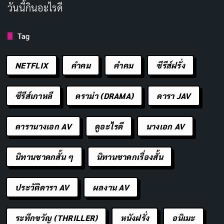
วันนี้กินอะไรดี
ค่าย Idea Pocket ต้องการนำเสนอ
Tag
ตามข้อมูลจากการโปรโมตผลงานแรก Saho Shinozaki ได้
เผยว่าเธอสนใจในวงการ AV มาตั้งแต่เด็ก และการตัดสินใจ
NETFLIX
คำคม
คําคม
ซีรีส์ฝรั่ง
เข้าสู่วงการครั้งนี้เป็นการทำตามความฝันที่มีมานาน แม้จะ
ฟังดูเป็นเรื่องส่วนตัว แต่ก็แสดงให้เห็นว่าเธอมีความมุ่งมั่น
ซีรีส์เกาหลี
ดราม่า (DRAMA)
ดารา JAV
และเข้าใจธรรมชาติของงานนี้เป็นอย่างดี
ดารานางเอก AV
ดูอะไรดี
นางเอก AV
ช่วงเดบิวต์
การเดบิวต์ของ Saho Shinozaki เกิดขึ้นในวันที่ 9 มิถุนายน
นิทานชาดกสั้น ๆ
นิทานชาดกเรื่องสั้น
2026 ผลงานแรกมีชื่อว่า FIRST IMPRESSION 192 ภายใต้
รหัส IPZZ-849 ซึ่งเป็นแฟรนไชส์เดบิวต์ชื่อดังของค่าย Idea
ประวัติดารา AV
ผลงาน AV
Pocket ที่เคยเปิดตัวนางเอกระดับตำนานมาแล้วหลายคน
การได้ขึ้นปกซีรีส์ FIRST IMPRESSION ถือเป็นการการันตี
ระทึกขวัญ (THRILLER)
หนังฝรั่ง
อนิเมะ