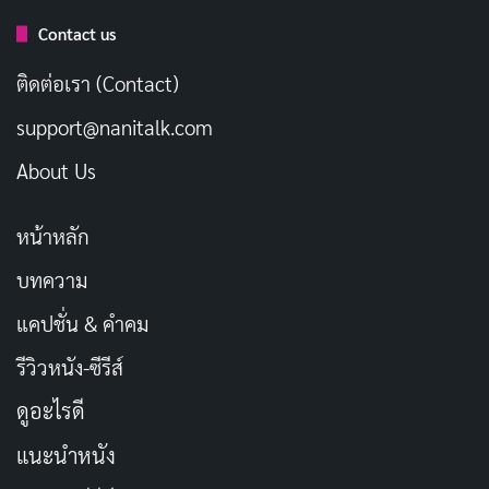
Contact us
ข้อมูลส่วนตัวของ Saho Shinozaki
ติดต่อเรา (Contact)
รายการ
ข้อมูล
support@nanitalk.com
About Us
Saho Shinozaki / 篠崎沙
ชื่อในวงการ
帆
หน้าหลัก
ชื่อภาษาอังกฤษ
Saho Shinozaki
บทความ
篠崎沙帆 (しのざき さ
แคปชั่น & คำคม
ชื่อญี่ปุ่น
ほ)
รีวิวหนัง-ซีรีส์
ดูอะไรดี
ราว ค.ศ. 2002 (อายุ 23
วันเกิด
ถึง 24 ปี ในปี 2026)
แนะนำหนัง