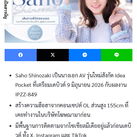
เปิดสารบัญ
Facebook
X
Messenger
L
Saho Shinozaki เป็นนางเอก AV รุ่นใหม่สังกัด Idea
Pocket ที่เตรียมเดบิวต์ 9 มิถุนายน 2026 กับผลงาน
IPZZ-849
สร้างความฮือฮาจากคอนเซปต์ OL ส่วนสูง 155cm ที่
เคยทำงานในบริษัทโฆษณามาก่อน
มีพื้นฐานการติดตามจากโซเชียลมีเดียอยู่แล้วก่อนเดบิ
วต์ ทั้ง X, Instagram และ TikTok