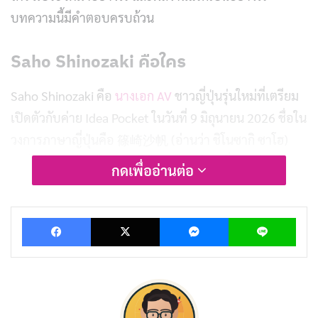
บทความนี้มีคำตอบครบถ้วน
Saho Shinozaki คือใคร
Saho Shinozaki คือ
นางเอก AV
ชาวญี่ปุ่นรุ่นใหม่ที่เตรียม
เปิดตัวกับค่าย Idea Pocket ในวันที่ 9 มิถุนายน 2026 ชื่อใน
วงการภาษาญี่ปุ่นคือ 篠崎沙帆 (อ่านว่า ชิโนซากิ ซาโฮ)
เธอได้รับการโปรโมตภายใต้คอนเซปต์ OLที่ดูอบอุ่น น่ารัก
กดเพื่ออ่านต่อ
และมีความน่าเชื่อถือในแบบรุ่นพี่ที่ทำงานในออฟฟิศย่าน
มารุโนะอูจิ (Marunouchi) ใจกลางกรุงโตเกียว
Facebook
X
Messenger
Lin
สิ่งที่ทำให้
ดารา JAV
คนนี้ถูกพูดถึงตั้งแต่ก่อนเดบิวต์ คือพื้น
หลังการทำงานจริงในบริษัทโฆษณา ประสบการณ์ในวงการ
ทำงานธรรมดาทำให้เธอมีออร่าที่แตกต่างจากนางเอก AV
หน้าใหม่ทั่วไป แฟน ๆ หลายคนมองว่าเธอมีความสมจริงใน