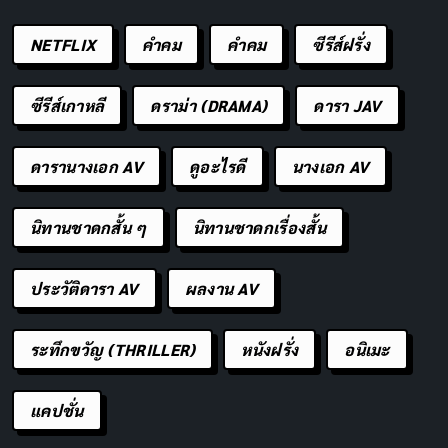
NETFLIX
คำคม
คําคม
ซีรีส์ฝรั่ง
ซีรีส์เกาหลี
ดราม่า (DRAMA)
ดารา JAV
ดารานางเอก AV
ดูอะไรดี
นางเอก AV
นิทานชาดกสั้น ๆ
นิทานชาดกเรื่องสั้น
ประวัติดารา AV
ผลงาน AV
ระทึกขวัญ (THRILLER)
หนังฝรั่ง
อนิเมะ
แคปชั่น