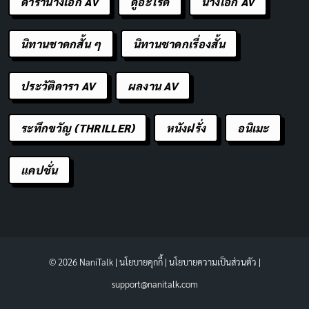
ดารานางเอก AV
ดูอะไรดี
นางเอก AV
นิทานชาดกสั้น ๆ
นิทานชาดกเรื่องสั้น
ประวัติดารา AV
ผลงาน AV
ระทึกขวัญ (THRILLER)
หนังฝรั่ง
อนิเมะ
แคปชั่น
© 2026 NaniTalk |
นโยบายคุกกี้
|
นโยบายความเป็นส่วนตัว
|
support@nanitalk.com