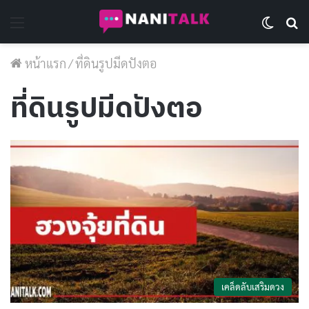
Menu
Switch 
Se
หน้าแรก
/
ที่ดินรูปมีดปังตอ
ที่ดินรูปมีดปังตอ
เคล็ดลับเสริมดวง