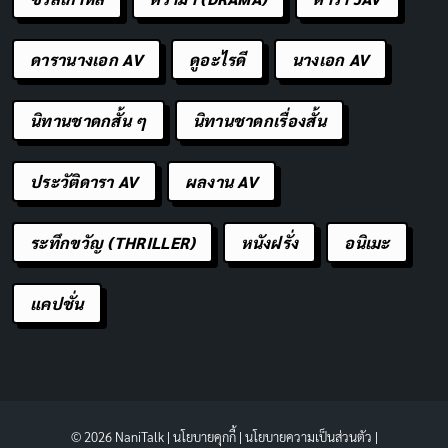
ดารานางเอก AV
ดูอะไรดี
นางเอก AV
นิทานชาดกสั้น ๆ
นิทานชาดกเรื่องสั้น
ประวัติดารา AV
ผลงาน AV
ระทึกขวัญ (THRILLER)
หนังฝรั่ง
อนิเมะ
แคปชั่น
© 2026 NaniTalk |
นโยบายคุกกี้
|
นโยบายความเป็นส่วนตัว
|