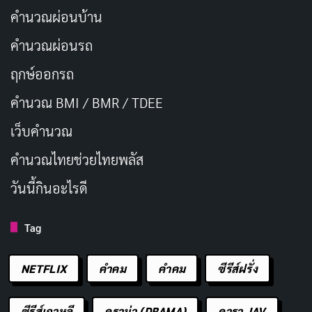
คำนวณผ่อนบ้าน
คำนวณผ่อนรถ
ฤกษ์ออกรถ
คำนวณ BMI / BMR / TDEE
เว็บคํานวณ
คํานวณไทยช่วยไทยพลัส
วันนี้กินอะไรดี
Tag
NETFLIX
คำคม
คําคม
ซีรีส์ฝรั่ง
ซีรีส์เกาหลี
ดราม่า (DRAMA)
ดารา JAV