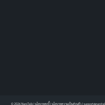
© 2026 NaniTalk |
นโยบายคุกกี้
|
นโยบายความเป็นส่วนตัว
| support@nanita