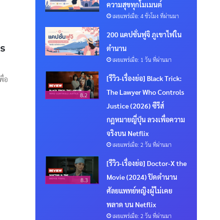
ความสุขทุกโมเมนต์
เผยแพร่เมื่อ: 4 ชั่วโมง ที่ผ่านมา
200 แคปชั่นฟูจิ ภูเขาไฟใน
ไร
ตำนาน
เผยแพร่เมื่อ: 1 วัน ที่ผ่านมา
[รีวิว-เรื่องย่อ] Black Trick:
ื่อ
The Lawyer Who Controls
8.2
Justice (2026) ซีรีส์
กฎหมายญี่ปุ่น ลวงเพื่อความ
จริงบน Netflix
เผยแพร่เมื่อ: 2 วัน ที่ผ่านมา
[รีวิว-เรื่องย่อ] Doctor-X the
Movie (2024) ปิดตำนาน
8.3
ศัลยแพทย์หญิงผู้ไม่เคย
พลาด บน Netflix
เผยแพร่เมื่อ: 2 วัน ที่ผ่านมา