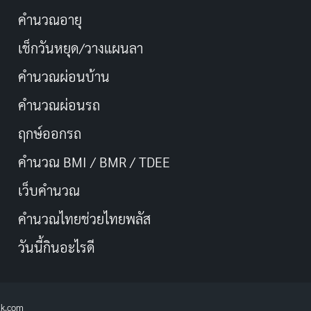
คำนวณอายุ
เช็กวันหยุด/วางแผนลา
คำนวณผ่อนบ้าน
คำนวณผ่อนรถ
ฤกษ์ออกรถ
คำนวณ BMI / BMR / TDEE
เว็บคํานวณ
คํานวณไทยช่วยไทยพลัส
วันนี้กินอะไรดี
lk.com