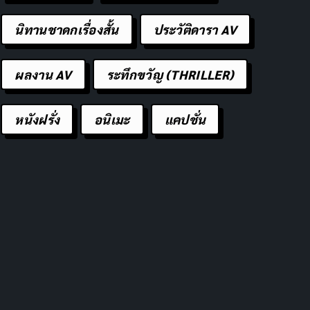
นิทานชาดกเรื่องสั้น
ประวัติดารา AV
ผลงาน AV
ระทึกขวัญ (THRILLER)
หนังฝรั่ง
อนิเมะ
แคปชั่น