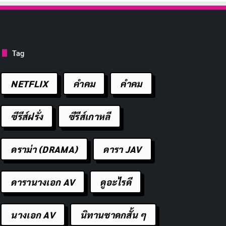
Tag
NETFLIX
คำคม
คําคม
ซีรีส์ฝรั่ง
ซีรีส์เกาหลี
ดราม่า (DRAMA)
ดารา JAV
ดารานางเอก AV
ดูอะไรดี
นางเอก AV
นิทานชาดกสั้น ๆ