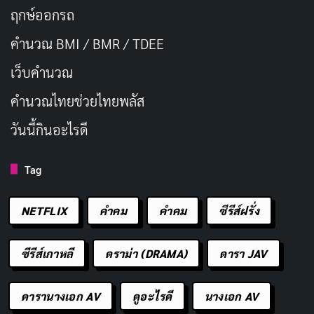
ฤกษ์ออกรถ
คำนวณ BMI / BMR / TDEE
เว็บคํานวณ
คํานวณไทยช่วยไทยพลัส
วันนี้กินอะไรดี
Tag
NETFLIX
คำคม
คําคม
ซีรีส์ฝรั่ง
ซีรีส์เกาหลี
ดราม่า (DRAMA)
ดารา JAV
ดารานางเอก AV
ดูอะไรดี
นางเอก AV