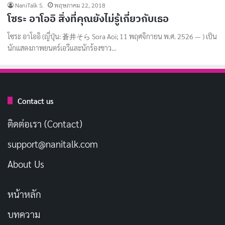
NaniTalk S.
พฤษภาคม 22, 2018
โซระ อาโออิ สิ่งที่คุณยังไม่รู้เกี่ยวกับเธอ
โซระ อาโออิ (ญี่ปุ่น: 蒼井そら Sora Aoi; 11 พฤศจิกายน พ.ศ. 2526 — ) เป็น
นักแสดงภาพยนตร์เอวีและนักร้องชาว…
Contact us
ติดต่อเรา (Contact)
support@nanitalk.com
About Us
หน้าหลัก
บทความ