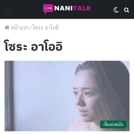
Menu
Switch 
Se
หน้าแรก
/
โซระ อาโออิ
โซระ อาโออิ
เรื่องน่าสนใจ