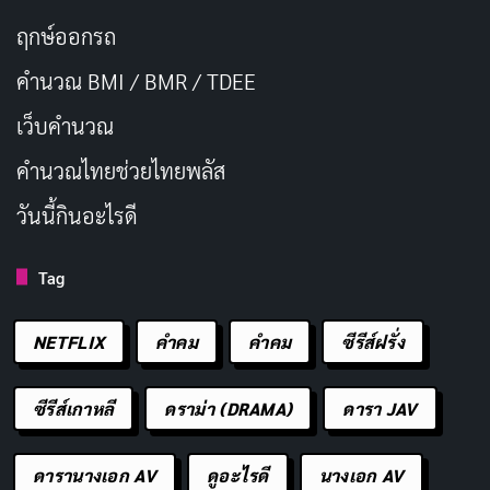
ฤกษ์ออกรถ
คำนวณ BMI / BMR / TDEE
เว็บคํานวณ
คํานวณไทยช่วยไทยพลัส
วันนี้กินอะไรดี
Tag
NETFLIX
คำคม
คําคม
ซีรีส์ฝรั่ง
ซีรีส์เกาหลี
ดราม่า (DRAMA)
ดารา JAV
ดารานางเอก AV
ดูอะไรดี
นางเอก AV