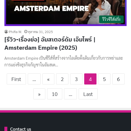
รีวิวซีรีส์ฝรั่ง
PhiRa W.
ตุลาคม 31, 2025
[รีวิว-เรื่องย่อ] อัมสเตอร์ดัม เอ็มไพร์ |
Amsterdam Empire (2025)
Amsterdam Empire เป็นซีรีส์ที่สร้างจากไอเดียดั้งเดิมเกี่ยวกับการหย่าและ
การแย่งชิงธุรกิจกัญชาในอัมสเต…
First
...
«
2
3
4
5
6
»
10
...
Last
Contact us