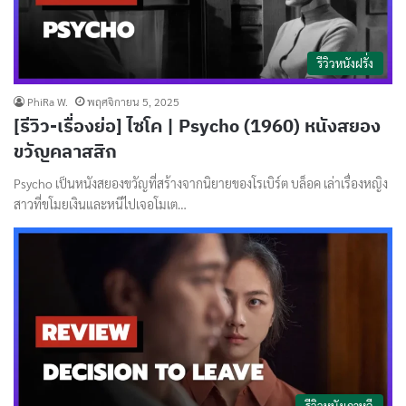
รีวิวหนังฝรั่ง
PhiRa W.
พฤศจิกายน 5, 2025
[รีวิว-เรื่องย่อ] ไซโค | Psycho (1960) หนังสยอง
ขวัญคลาสสิก
Psycho เป็นหนังสยองขวัญที่สร้างจากนิยายของโรเบิร์ต บล็อค เล่าเรื่องหญิง
สาวที่ขโมยเงินและหนีไปเจอโมเต…
รีวิวหนังเกาหลี