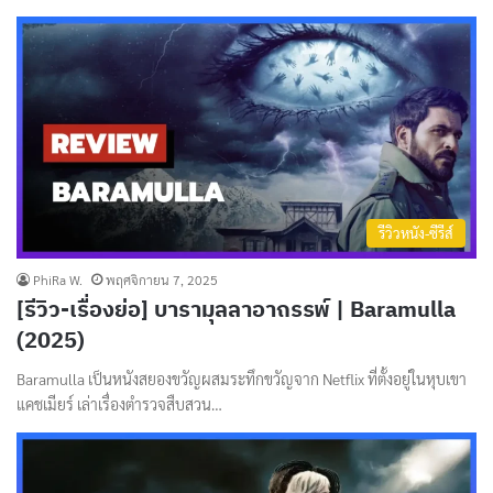
รีวิวหนัง-ซีรีส์
PhiRa W.
พฤศจิกายน 7, 2025
[รีวิว-เรื่องย่อ] บารามุลลาอาถรรพ์ | Baramulla
(2025)
Baramulla เป็นหนังสยองขวัญผสมระทึกขวัญจาก Netflix ที่ตั้งอยู่ในหุบเขา
แคชเมียร์ เล่าเรื่องตำรวจสืบสวน…