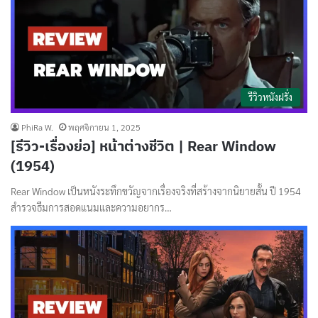
รีวิวหนังฝรั่ง
PhiRa W.
พฤศจิกายน 1, 2025
[รีวิว-เรื่องย่อ] หน้าต่างชีวิต | Rear Window
(1954)
Rear Window เป็นหนังระทึกขวัญจากเรื่องจริงที่สร้างจากนิยายสั้น ปี 1954
สำรวจธีมการสอดแนมและความอยากร…