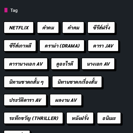
Tag
NETFLIX
คำคม
คําคม
ซีรีส์ฝรั่ง
ซีรีส์เกาหลี
ดราม่า (DRAMA)
ดารา JAV
ดารานางเอก AV
ดูอะไรดี
นางเอก AV
นิทานชาดกสั้น ๆ
นิทานชาดกเรื่องสั้น
ประวัติดารา AV
ผลงาน AV
ระทึกขวัญ (THRILLER)
หนังฝรั่ง
อนิเมะ