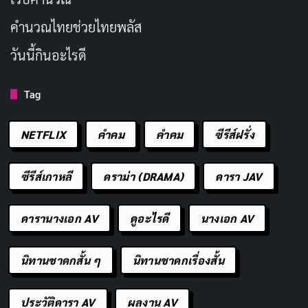
คํานวณไทยช่วยไทยพลัส
วันนี้กินอะไรดี
Tag
NETFLIX
คำคม
คําคม
ซีรีส์ฝรั่ง
ซีรีส์เกาหลี
ดราม่า (DRAMA)
ดารา JAV
ดารานางเอก AV
ดูอะไรดี
นางเอก AV
นิทานชาดกสั้น ๆ
นิทานชาดกเรื่องสั้น
ประวัติดารา AV
ผลงาน AV