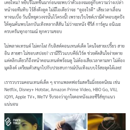
เคยไหม? หยิบรีโมทขึ้นมาก่อนจะพบว่าตัวเองจมอยู่กับความว่างเปล่า
หน้าจอทึมทิบ ไร้สิ่งดึงดูด ไม่มีไอเดียว่าจะ “ดูอะไรดี” เสียเวลาเลื่อน
หาจนเบื่อ วันนี้หยุดวงจรนั้นไว้ตรงนี้! เพราะเว็บไซต์เรามีคำตอบสุดปัง
ให้คุณค้นพบโลกบันเทิงหลากสีสัน ไม่ว่าจะหนัง ซีรีส์ การ์ตูน อนิเมะ
ครบครันทุกอารมณ์ ทุกความชอบ
ไม่พลาดเทรนด์ ไม่ตกโผ! กับลิสต์คอนเทนต์เด็ด โดนใจสายเปรี้ยว สาย
อิน สายฮา ไม่ชอบสปอย? เรามีรีวิวแบบคีย์เวิร์ด ช่วยตัดสินใจง่ายดาย
แค่คลิกเดียวก็ถึงหน้าคอนเทนต์พร้อมดู ไม่ต้องเสียเวลาตามหา ไม่ต้อง
มุดลิงค์ เตรียมตัวสนุกไปกับประสบการณ์บันเทิงแบบไร้สะดุดได้เลย!
เรารวบรวมคอนเทนต์เด็ด ๆ จากแพลตฟอร์มสตรีมมิ่งยอดนิยม เช่น
Netflix
,
Disney+ Hotstar
,
Amazon Prime Video
,
HBO Go
,
VIU
,
iQIYI
, Apple TV+,
WeTV
รับรองว่าถูกใจคอหนังและซีรีส์ทุกแนว
แน่นอน