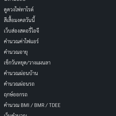
ดูดวงไพ่ทาโรต์
สีเสื้อมงคลวันนี้
เว็บส่องสตอรี่ไอจี
คำนวณค่าไฟแอร์
คำนวณอายุ
เช็กวันหยุด/วางแผนลา
คำนวณผ่อนบ้าน
คำนวณผ่อนรถ
ฤกษ์ออกรถ
คำนวณ BMI / BMR / TDEE
เว็บคํานวณ