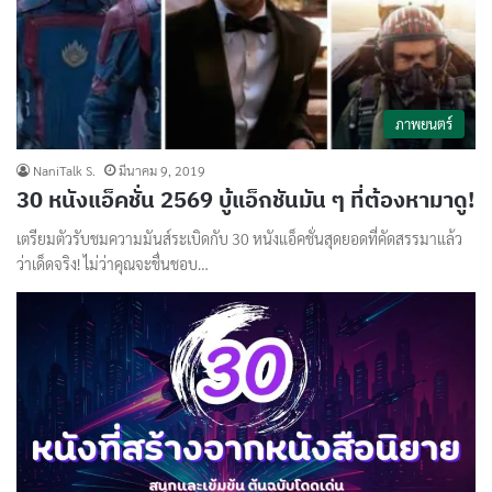
ภาพยนตร์
NaniTalk S.
มีนาคม 9, 2019
30 หนังแอ็คชั่น 2569 บู้แอ็กชันมัน ๆ ที่ต้องหามาดู!
เตรียมตัวรับชมความมันส์ระเบิดกับ 30 หนังแอ็คชั่นสุดยอดที่คัดสรรมาแล้ว
ว่าเด็ดจริง! ไม่ว่าคุณจะชื่นชอบ…