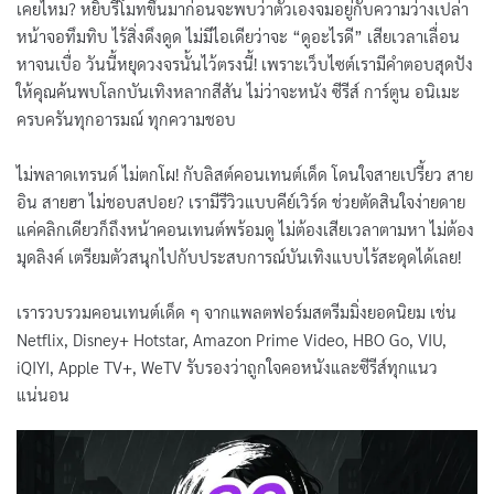
เคยไหม? หยิบรีโมทขึ้นมาก่อนจะพบว่าตัวเองจมอยู่กับความว่างเปล่า
หน้าจอทึมทิบ ไร้สิ่งดึงดูด ไม่มีไอเดียว่าจะ “ดูอะไรดี” เสียเวลาเลื่อน
หาจนเบื่อ วันนี้หยุดวงจรนั้นไว้ตรงนี้! เพราะเว็บไซต์เรามีคำตอบสุดปัง
ให้คุณค้นพบโลกบันเทิงหลากสีสัน ไม่ว่าจะหนัง ซีรีส์ การ์ตูน อนิเมะ
ครบครันทุกอารมณ์ ทุกความชอบ
ไม่พลาดเทรนด์ ไม่ตกโผ! กับลิสต์คอนเทนต์เด็ด โดนใจสายเปรี้ยว สาย
อิน สายฮา ไม่ชอบสปอย? เรามีรีวิวแบบคีย์เวิร์ด ช่วยตัดสินใจง่ายดาย
แค่คลิกเดียวก็ถึงหน้าคอนเทนต์พร้อมดู ไม่ต้องเสียเวลาตามหา ไม่ต้อง
มุดลิงค์ เตรียมตัวสนุกไปกับประสบการณ์บันเทิงแบบไร้สะดุดได้เลย!
เรารวบรวมคอนเทนต์เด็ด ๆ จากแพลตฟอร์มสตรีมมิ่งยอดนิยม เช่น
Netflix
,
Disney+ Hotstar
,
Amazon Prime Video
,
HBO Go
,
VIU
,
iQIYI
, Apple TV+,
WeTV
รับรองว่าถูกใจคอหนังและซีรีส์ทุกแนว
แน่นอน