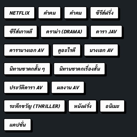
NETFLIX
คำคม
คําคม
ซีรีส์ฝรั่ง
ซีรีส์เกาหลี
ดราม่า (DRAMA)
ดารา JAV
ดารานางเอก AV
ดูอะไรดี
นางเอก AV
นิทานชาดกสั้น ๆ
นิทานชาดกเรื่องสั้น
ประวัติดารา AV
ผลงาน AV
ระทึกขวัญ (THRILLER)
หนังฝรั่ง
อนิเมะ
แคปชั่น