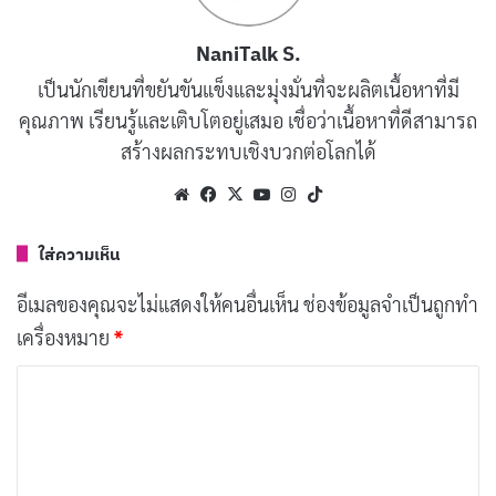
มืดที่เริ่มหมดมุก
NaniTalk S.
เผยแพร่เมื่อ: 18 ชั่วโมง ที่ผ่านมา
เป็นนักเขียนที่ขยันขันแข็งและมุ่งมั่นที่จะผลิตเนื้อหาที่มี
[รีวิว-เรื่องย่อ] Big Chicken: A Fast Food
คุณภาพ เรียนรู้และเติบโตอยู่เสมอ เชื่อว่าเนื้อหาที่ดีสามารถ
Conspiracy สารคดีกินไก่ทอด 28 วัน สะเทือนวง
สร้างผลกระทบเชิงบวกต่อโลกได้
การฟาสต์ฟู้ด
Website
Facebook
X
YouTube
Instagram
TikTok
เผยแพร่เมื่อ: 21 ชั่วโมง ที่ผ่านมา
ใส่ความเห็น
♬ Vivaldi – 2 Violins op 8 Allegro 1 – AllMusicGallery
อีเมลของคุณจะไม่แสดงให้คนอื่นเห็น
ช่องข้อมูลจำเป็นถูกทำ
เครื่องหมาย
*
วลี “Thank You Kateyki” เป็นตัวอย่างของการสร้างสรรค์
คอนเทนต์ที่เรียบง่ายแต่มีเสน่ห์ ทำให้ผู้คนรู้สึกเชื่อมโยงและ
ค
สนุกสนาน การที่วลีนี้ได้รับความนิยมอย่างแพร่หลาย แสดง
ว
ให้เห็นถึงพลังของสื่อสังคมออนไลน์ในการแพร่กระจาย
า
แนวคิดและวัฒนธรรมในยุคดิจิทัล
ม