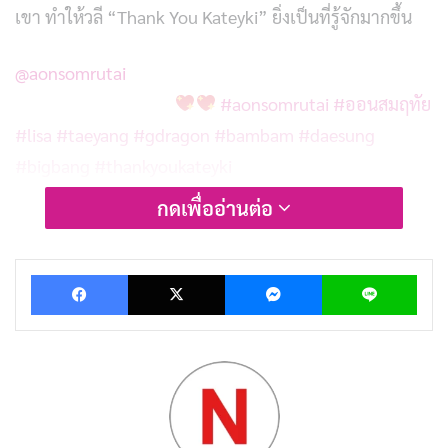
เขา ทำให้วลี “Thank You Kateyki” ยิ่งเป็นที่รู้จักมากขึ้น
@aonsomrutai
All thank you kateyki
#aonsomrutai
#ออนสมฤทัย
#lisa
#taeyang
#gdragon
#bambam
#daesung
#bigbang
#thankyoukateyki
กดเพื่ออ่านต่อ
บทความที่เกี่ยวข้อง
200 แคปชั่นซากุระ หวานละมุน รับวันดอกไม้บาน
Facebook
X
Messenger
Lin
เผยแพร่เมื่อ: 8 ชั่วโมง ที่ผ่านมา
ประวัติ Hono Watanabe นางเอก AV S1 ดาวรุ่ง
หน้าละม้ายเซโตะ คันนะ
เผยแพร่เมื่อ: 18 ชั่วโมง ที่ผ่านมา
[รีวิว-เรื่องย่อ] 1670 Season 3 เสียดสีสังคมผ่านยุค