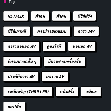
Tag
NETFLIX
คำคม
คําคม
ซีรีส์ฝรั่ง
ซีรีส์เกาหลี
ดราม่า (DRAMA)
ดารา JAV
ดารานางเอก AV
ดูอะไรดี
นางเอก AV
นิทานชาดกสั้น ๆ
นิทานชาดกเรื่องสั้น
ประวัติดารา AV
ผลงาน AV
ระทึกขวัญ (THRILLER)
หนังฝรั่ง
อนิเมะ
แคปชั่น