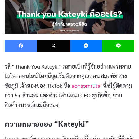
Facebook
X
Messenger
L
วลี “Thank You Kateyki” กลายเป็นที่รู้จักอย่างแพร่หลาย
ในโลกออนไลน์ โดยมีจุดเริ่มต้นจากคุณออน สมฤทัย สาง
ชัยภูมิ เจ้าของช่อง TikTok ชื่อ
aonsomrutai
ซึ่งมีผู้ติดตาม
กว่า 5+ ล้านคน และดำรงตำแหน่ง CEO ธุรกิจซื้อ-ขาย
สินค้าแบรนด์เนมมือสอง
ความหมายของ “Kateyki”
ในคอนเทนต์ของคุณออน มักจะมีบอดี้การ์ดคนสนิทที่ชื่อว่า