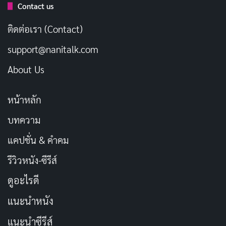
แหลมที่ดี (relative pitch)
Contact us
ติดต่อเรา (Contact)
ชีวิตของเธอเปลี่ยนแปลงอย่างมากเมื่อตัดสินใจเข้าสู่วง
การกราเวียร์ในเดือนกุมภาพันธ์ 2024 จากนั้นเพียงไม่กี่
support@nanitalk.com
เดือน เธอก็ตัดสินใจเดบิวต์ในวงการ
AV
กับค่าย
S1 NO.1
About Us
STYLE
ในวันที่ 11 มิถุนายน 2024 ผลงานเปิดตัวได้รับ
ความสนใจจากแฟน ๆ เป็นอย่างดี และสร้างยอดขายที่น่า
หน้าหลัก
ประทับใจ
บทความ
หลังจากเดบิวต์ เธอรักษาสัญญาเอ็กซ์คลูซีฟกับ S1 NO.1
แคปชั่น & คำคม
STYLE ต่อเนื่อง และมีผลงานออกมาอย่างสม่ำเสมอ ทุกผล
รีวิวหนัง-ซีรีส์
งานติดอันดับยอดขายบน FANZA อย่างต่อเนื่อง จนเธอได้
ดูอะไรดี
รับการยอมรับว่าเป็นหนึ่งในนางเอกหน้าใหม่ที่ประสบความ
สำเร็จสูงที่สุดในปี 2024 รวมถึงคว้าอันดับ 1 จากการจัด
แนะนำหนัง
อันดับ FLASH Sexy Actress 2024
แนะนำซีรีส์