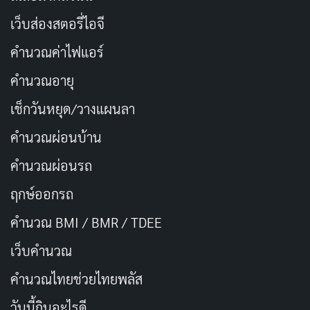
นางเอก AV / อดีตกราเวียร์
อาชีพ
ไอดอล
เว็บส่องสตอรี่ไอจี
คำนวณค่าไฟแอร์
ปีที่เดบิวต์ AV
2024
คำนวณอายุ
S1 NO.1 STYLE (เอ็กซ์คลู
ค่ายที่เกี่ยวข้อง
เช็กวันหยุด/วางแผนลา
ซีฟ)
คำนวณผ่อนบ้าน
เอเจนซี
Mine’s (マインズ)
คำนวณผ่อนรถ
ส่วนสูง
158 ซม.
ฤกษ์ออกรถ
B110 (L cup) / W56 /
คำนวณ BMI / BMR / TDEE
สัดส่วน
H89
เว็บคํานวณ
ยังอยู่ในวงการและมีผล
คํานวณไทยช่วยไทยพลัส
สถานะปัจจุบัน
งานต่อเนื่อง
วันนี้กินอะไรดี