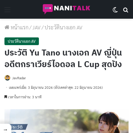
Menu
Switch 
Se
หน้าแรก
/
JAV
/
ประวัตินางเอก AV
ประวัตินางเอก AV
ประวัติ Yu Tano นางเอก AV ญี่ปุ่น
อดีตกราเวียร์ไอดอล L Cup สุดปัง
JavRadar
เผยแพร่เมื่อ: 3 มิถุนายน 2026
(อัปเดตล่าสุด: 22 มิถุนายน 2026)
เวลาในการอ่าน: 3 นาที
→