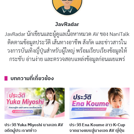
Yu Tano คือใคร
Yu Tano หรือชื่อภาษาญี่ปุ่น 田野憂 เป็น
นางเอก AV
ชาว
JavRadar
ญี่ปุ่นที่เกิดในจังหวัดคานางาวะ และเติบโตในครอบครัวที่มี
JavRadar นักเขียนและผู้ดูแลเนื้อหาหมวด AV ของ NaniTalk
สมาชิกหลายคนมีรูปร่างค่อนข้างอวบอักษร เธอเข้าสู่วงการ
ติดตามข้อมูลประวัติ เส้นทางอาชีพ สังกัด และข่าวสารใน
บันเทิงครั้งแรกในฐานะกราเวียร์ไอดอลเมื่อต้นปี 2024 ก่อน
วงการบันเทิงญี่ปุ่นสำหรับผู้ใหญ่ พร้อมเรียบเรียงข้อมูลให้
จะเปลี่ยนสายมาเป็นนางเอก AV ในอีกไม่กี่เดือนต่อมา
กระชับ อ่านง่าย และตรวจสอบแหล่งข้อมูลก่อนเผยแพร่
ก่อนเข้าวงการ AV เธอมีประวัติเป็นกราเวียร์ไอดอลที่ได้รับ
บทความที่เกี่ยวข้อง
ความสนใจอย่างล้นหลาม บัญชี X (Twitter) ของเธอมียอด
ผู้ติดตามพุ่งขึ้น 10,000 คนในเวลาเพียง 3 วันหลังจากเปิด
ตัว จุดนี้สะท้อนให้เห็นถึงศักยภาพและความนิยมที่มีต่อเธอ
ตั้งแต่ช่วงแรกเริ่ม
บทความที่เกี่ยวข้อง
ประวัติ Yuka Miyoshi นางเอก AV
ประวัติ Ena Koume สาว K-Cup
อดีตผู้ประกาศข่าว
จากนางแบบสู่นางเอก AV ญี่ปุ่น