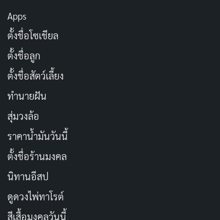
Apps
ข้อมูลส่วนตัวของ Yu Tano
ตั้งชื่อโซเชียล
รายการ
ข้อมูล
ตั้งชื่อลูก
ชื่อในวงการ
Yu Tano (田野憂)
ตั้งชื่อสัตว์เลี้ยง
ทำนายฝัน
ชื่อภาษาอังกฤษ
Yu Tano
สุ่มวงล้อ
ชื่อญี่ปุ่น
田野憂 (たの ゆう)
ราคาน้ำมันวันนี้
วันเกิด
24 ธันวาคม 2003
ตั้งชื่อร้านมงคล
สัญชาติ
ญี่ปุ่น
นิทานอีสป
สถานที่เกิด
จังหวัดคานางาวะ
ดูดวงไพ่ทาโรต์
สีเสื้อมงคลวันนี้