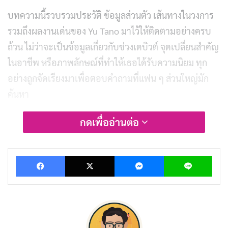
บทความนี้รวบรวมประวัติ ข้อมูลส่วนตัว เส้นทางในวงการ
รวมถึงผลงานเด่นของ Yu Tano มาไว้ให้ติดตามอย่างครบ
ถ้วน ไม่ว่าจะเป็นข้อมูลเกี่ยวกับช่วงเดบิวต์ จุดเปลี่ยนสำคัญ
ในอาชีพ หรือภาพลักษณ์ที่ทำให้เธอได้รับความนิยม ทุก
อย่างถูกจัดเรียงมาเพื่อตอบคำถามที่แฟน ๆ ส่วนใหญ่มัก
ค้นหา
กดเพื่ออ่านต่อ
สาเหตุที่ชื่อ Yu Tano ถูกค้นหาบ่อยในช่วงหลัง มาจากการ
เติบโตอย่างรวดเร็วในวงการ ตั้งแต่การเป็นกราเวียร์ไอดอล
สู่การเป็นนางเอก AV ที่ผลงานแต่ละเรื่องติดชาร์ตขายดีต่อ
Facebook
X
Messenger
Lin
เนื่อง นอกจากนี้ การมีเป้าหมายในการสร้างแบรนด์ชุดชั้น
ในในอนาคต ยิ่งทำให้เธอมีเรื่องราวที่น่าติดตามมากกว่า
นางเอก AV
ทั่วไป