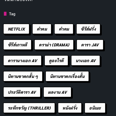
X (Twitter): @_yu_8_8 /
Tag
ช่องทางติดตาม
Instagram: @tan0.chan
/ TikTok: @_yu_8_8
NETFLIX
คำคม
คําคม
ซีรีส์ฝรั่ง
ซีรีส์เกาหลี
ดราม่า (DRAMA)
ดารา JAV
เส้นทางในวงการของ Yu Tano
จุดเริ่มต้นก่อนเข้าสู่วงการ
ดารานางเอก AV
ดูอะไรดี
นางเอก AV
Yu Tano เติบโตขึ้นในจังหวัดคานางาวะ ในครอบครัวที่มี
นิทานชาดกสั้น ๆ
นิทานชาดกเรื่องสั้น
สมาชิกหญิงหลายคนมีรูปร่างค่อนข้างอวบอักษร เธอเล่าใน
บทสัมภาษณ์ว่าตระหนักถึงรูปร่างของตัวเองตั้งแต่สมัย
ประวัติดารา AV
ผลงาน AV
ประถมศึกษา และรู้สึกว่าหากจะใช้ร่างกายเป็นอาวุธในการ
ทำงาน ก็ควรเลือกทำในสิ่งที่ตัวเองถนัดและภาคภูมิใจ
ระทึกขวัญ (THRILLER)
หนังฝรั่ง
อนิเมะ