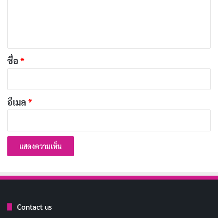
50 แคปชั่นกาแฟแก้วโปรด สายฮา สายอ่อย อัพเดท
เ
ล่าสุด
ห็
12 เมนูกาแฟยอดฮิต อร่อย เข้มข้น โดนใจสายกาแฟ!
น
100 คำคมแคปชั่นร้านกาแฟกวน ๆ โดนใจสายกาแฟ มี
*
ชื่อ
*
สไตล์!
100 แคปชั่นกาแฟ & ร้านคาเฟ่ กวน ๆ ฮา ๆ คอกาแฟ
อีเมล
*
ห้ามพลาด!
วิธีดื่มกาแฟอย่างไร ให้ได้ประโยชน์ไม่เสียสุขภาพ
กาแฟ
Copy URL
Contact us