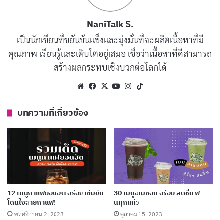
ด้วยผ้าแห้งเพื่อดูดซับคราบน้ำมัน อย่าใช้น้ำล้างโดยตรง
NaniTalk S.
เพื่อป้องกันสนิม แต่หากจำเป็น ให้เช็ดแห้งสนิททันที จาก
เป็นนักเขียนที่ขยันขันแข็งและมุ่งมั่นที่จะผลิตเนื้อหาที่มี
นั้น ผึ่งลมให้ทุกชิ้นส่วนแห้งก่อนประกอบกลับเข้าที่
คุณภาพ เรียนรู้และเติบโตอยู่เสมอ เชื่อว่าเนื้อหาที่ดีสามารถ
สร้างผลกระทบเชิงบวกต่อโลกได้
บทความที่เกี่ยวข้อง
Website
Facebook
X
YouTube
Instagram
TikTok
Specialty Coffee คืออะไร? เริ่มต้นสู่โลกกาแฟ
Specialty
บทความที่เกี่ยวข้อง
พฤษภาคม 8, 2025
50 เมนูชาตรามือสุดฮิต อร่อยในแบบต้นตำรับ เข้ม
ข้น หอม อร่อย
ธันวาคม 16, 2024
กาแฟสดอร่อย เริ่มต้นที่เครื่องบดสะอาดกับขั้นตอน
12 เมนูกาแฟยอดฮิต อร่อย เข้มข้น
30 เมนูอเมซอน อร่อย สดชื่น ฟิ
โดนใจสายกาแฟ!
นทุกแก้ว
ง่าย ๆ
พฤศจิกายน 2, 2023
ตุลาคม 15, 2023
มีนาคม 24, 2024