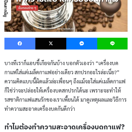
เปิดสารบัญ
Facebook
X
Messenger
L
บางทีเราก็แอบขี้เกียจกันบ้าง บอกตัวเองว่า “เครื่องบด
กาแฟใส่แต่เมล็ดกาแฟอย่างเดียว สกปรกอะไรล่ะเนี่ย?”
ความคิดแบบนี้ผิดแล้วล่ะเพื่อนๆ ถึงแม้จะใส่แค่เมล็ดกาแฟ
ก็ใช่ว่าจะปล่อยให้เครื่องบดสกปรกได้นะ เพราะจะทำให้
รสชาติกาแฟแสนรักของเราเพี้ยนได้ มาดูเหตุผลและวิธีการ
ทำความสะอาดเครื่องบดกันดีกว่า
ทำไมต้องทำความสะอาดเครื่องบดกาแฟ?