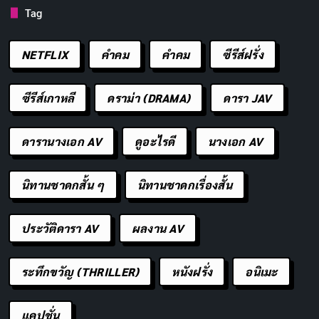
Tag
NETFLIX
คำคม
คําคม
ซีรีส์ฝรั่ง
ซีรีส์เกาหลี
ดราม่า (DRAMA)
ดารา JAV
ดารานางเอก AV
ดูอะไรดี
นางเอก AV
นิทานชาดกสั้น ๆ
นิทานชาดกเรื่องสั้น
ประวัติดารา AV
ผลงาน AV
ระทึกขวัญ (THRILLER)
หนังฝรั่ง
อนิเมะ
แคปชั่น