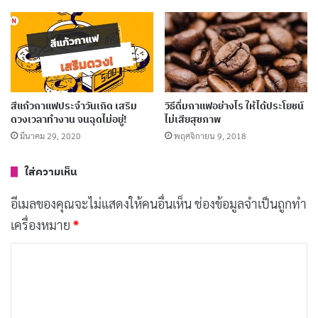
10 แฟรนไชส์ชาไข่มุก ทำเงินปัง คนแห่ซื้อไม่ขาด
สาย!
กุมภาพันธ์ 9, 2024
สีแก้วกาแฟประจำวันเกิด เสริม
วิธีดื่มกาแฟอย่างไร ให้ได้ประโยชน์
ดวงเวลาทำงาน จนฉุดไม่อยู่!
ไม่เสียสุขภาพ
สรุป
มีนาคม 29, 2020
พฤศจิกายน 9, 2018
การรักษาความสะอาดของเครื่องบดกาแฟอาจดูเป็นเรื่อง
ใส่ความเห็น
ยุ่งยากช่วงแรกๆ แต่พอทำบ่อยๆ จะชินและใช้เวลาไม่นาน
อีเมลของคุณจะไม่แสดงให้คนอื่นเห็น
ช่องข้อมูลจำเป็นถูกทำ
เลยค่ะ ที่สำคัญ กาแฟคุณภาพดีควรเกิดจากเครื่องบดที่
เครื่องหมาย
*
สะอาดด้วย มาเริ่มต้นสร้างนิสัยนี้กัน เพื่อถ้วยกาแฟที่หอม
กรุ่นและอร่อยเหมือนเดิมกันนะคะ!
ค
ว
เรื่องที่เกี่ยวข้อง:
า
ม