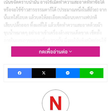
เน้นขจัดคราบน้ำมัน อาจใช้เม็ดทำความสะอาดที่หาซื้อได้
หรือจะใช้ข้าวสารธรรมดาก็ได้ (ประมาณหนึ่งในสี่ถ้วย) จาก
นั้นเทใส่โถบด แล้วบดให้ละเอียดเหมือนบดกาแฟปกติ
เสียบปลั๊กออก ทิ้งผงที่ได้ แล้วเช็ดทำความสะอาดด้วยผ้า
ชุบน้ำหมาดๆ อย่าเอาเข้าเครื่องล้างจานเด็ดขาด เช็ดทั้ง
ภายในและภายนอกเครื่อง จากนั้น ผึ่งลมให้แห้งสนิทก่อนใช้
งานครั้งต่อไป
กดเพื่ออ่านต่อ
วิธีทำความสะอาดเครื่องบดกาแฟแบบโถ
Facebook
X
Messenger
Lin
บด
แบบนี้ต้องถอดประกอบชิ้นส่วนแล้วล้างด้วยน้ำสะอาดหรือ
น้ำยาล้างจานก็ได้ แต่อย่าล้างชิ้นส่วนที่เป็นระบบไฟฟ้า
สำหรับตัวโถบดนั้น ให้ศึกษาวิธีถอดจากคู่มือ (อาจต้องใช้
ไขควงช่วย) จากนั้นใช้แปรงปัดเศษกาแฟเก่าๆ ออก เช็ด