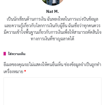
ขึ้นในประเทศไทย ดังนั้น การเริ่มต้นธุรกิจอีคอมเมิร์ซ
อาจเป็นทางเลือกที่ดีเช่นกัน นี่อาจเป็นโอกาสที่ดี
Nat M.
สำหรับผู้ที่สนใจเทคโนโลยีและมีความเข้าใจในตลาด
เป็นนักเขียนด้านการเงิน ฉันหลงใหลในการแบ่งปันข้อมูล
และความรู้เกี่ยวกับโลกการเงินกับผู้อื่น ฉันเชื่อว่าทุกคนควร
ท้องถิ่นเป็นอย่างดี
มีความเข้าใจพื้นฐานเกี่ยวกับการเงินเพื่อให้สามารถตัดสินใจ
นอกจากตัวเลือกข้างต้นแล้ว ยังมีผลิตภัณฑ์และบริการอื่น ๆ
ทางการเงินที่ชาญฉลาดได้
อีกมากมายที่สามารถจำหน่ายในประเทศไทย อย่างไรก็ตาม
สิ่งสำคัญคือต้องระลึกไว้เสมอว่าการเริ่มต้นธุรกิจอาจเป็น
ใส่ความเห็น
เรื่องที่ท้าทาย ดังนั้นการทำวิจัยและเตรียมพร้อมสำหรับ
อีเมลของคุณจะไม่แสดงให้คนอื่นเห็น
ช่องข้อมูลจำเป็นถูกทำ
ความท้าทายเฉพาะที่มาพร้อมกับการทำธุรกิจจึงเป็นเรื่อง
เครื่องหมาย
*
สำคัญ
ค
สรุป
ว
า
มีผลิตภัณฑ์และบริการต่าง ๆ มากมายที่สามารถขายใน
ม