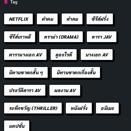
Tag
NETFLIX
คำคม
คําคม
ซีรีส์ฝรั่ง
ซีรีส์เกาหลี
ดราม่า (DRAMA)
ดารา JAV
ดารานางเอก AV
ดูอะไรดี
นางเอก AV
นิทานชาดกสั้น ๆ
นิทานชาดกเรื่องสั้น
ประวัติดารา AV
ผลงาน AV
ระทึกขวัญ (THRILLER)
หนังฝรั่ง
อนิเมะ
แคปชั่น