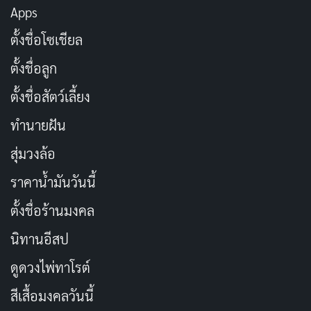
Apps
สถานการณ์ที่ตึงเครียดด้วย
ตั้งชื่อโซเชียล
บทความที่เกี่ยวข้อง
ตั้งชื่อลูก
[รีวิว-เรื่องย่อ] Inside The Trustor Scandal สารคดี
ตั้งชื่อสัตว์เลี้ยง
ฉ้อโกงการเงินสะเทือนสวีเดน
ทำนายฝัน
เผยแพร่เมื่อ: 15 ชั่วโมง ที่ผ่านมา
สุ่มวงล้อ
[รีวิว-เรื่องย่อ] My Bias, My Boss (2026) ซีรีส์ติ่ง vs
CEO สุดเย็นชาบน HBO Max
ราคาน้ำมันวันนี้
เผยแพร่เมื่อ: 15 ชั่วโมง ที่ผ่านมา
ตั้งชื่อร้านมงคล
[รีวิว-เรื่องย่อ] One Hundred Years of Solitude
นิทานอีสป
Part 2 มหากาพย์แห่งโชคชะตาที่หนีไม่พ้นบน
ดูดวงไพ่ทาโรต์
Netflix
เผยแพร่เมื่อ: 15 ชั่วโมง ที่ผ่านมา
สีเสื้อมงคลวันนี้