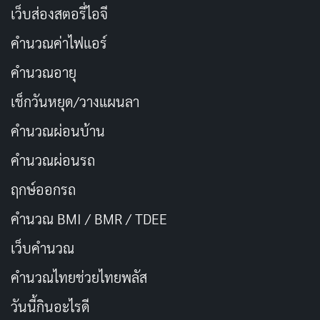
[รีวิว-เรื่องย่อ] Wild Sing (2026) หนังเกาหลีไอดอล
เว็บส่องสตอรี่ไอจี
ตกอับคืนเวที ฝังใจกว่าแค่เพลงเดียวใน Netflix
คำนวณค่าไฟแอร์
เผยแพร่เมื่อ: 15 ชั่วโมง ที่ผ่านมา
คำนวณอายุ
สีแดงในเชิงจิตวิทยา
เช็กวันหยุด/วางแผนลา
สีแดงจะช่วยกระตุ้นการเผาผลาญในร่างกาย, เพิ่มอัตรา
คำนวณผ่อนบ้าน
การหายใจ, เพิ่มการขับเหงื่อ, ช่วยเจริญอาหารและเพิ่ม
คำนวณผ่อนรถ
ความดันโลหิตได้
ฤกษ์ออกรถ
ความหมายของสีชมพู
คำนวณ BMI / BMR / TDEE
เว็บคํานวณ
คํานวณไทยช่วยไทยพลัส
วันนี้กินอะไรดี