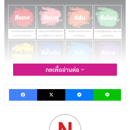
กดเพื่ออ่านต่อ
Facebook
X
Messenger
Lin