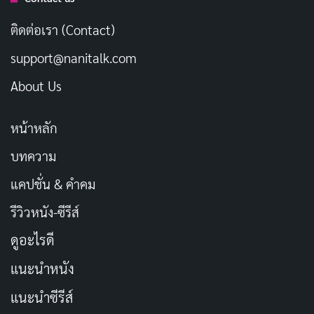
เป็นสารต้านอนุมูลอิสระ (Antioxidant) ช่วยในการป้องกัน
ติดต่อเรา (Contact)
มะเร็งโดยเฉพาะไลโคปีนจะมีฤทธิ์ต้านมะเร็งได้มากกว่า
support@nanitalk.com
เบต้าแคโรทีนถึง 2 เท่าเลยทีเดียวนอกจากนี้ยังพบสารเหล่า
นี้ในผลไม้เช่น แอปเปิ้ลแดง องุ่นแดง หอมแดง พริกชี้ฟ้าแดง
About Us
ถั่วแดงและเชอร์รี่อีกด้วย
หน้าหลัก
พลังของสีแดง
บทความ
สีแดงจะสื่อถึงพลังงานทางเพศชาย ช่วยกระตุ้นการเจริญ
แคปชั่น & คำคม
อาหารและความรู้สึกทางเพศ เพิ่มการขับเหงื่อ เพิ่มอัตรา
รีวิวหนัง-ซีรีส์
การเผาผลาญและความดันโลหิต ช่วยทำให้วัตถุสิ่งของโดด
ดูอะไรดี
เด่นและสะดุดตา ทำให้ประสาทสัมผัสตื่นตัวและทำให้มี
ปฏิกิริยาตอบสนองที่เร็วขึ้น ส่วนในด้านความเชื่อของหลักฮ
แนะนำหนัง
วงจุ้ย สีแดงมีพลังอำนาจป้องกันพลังงานที่ไม่ดีหรือสิ่งชั่ว
แนะนำซีรีส์
ร้ายได้ แต่ต้องระวังการใช้สีแดงในการเจรจาต่อรองและ