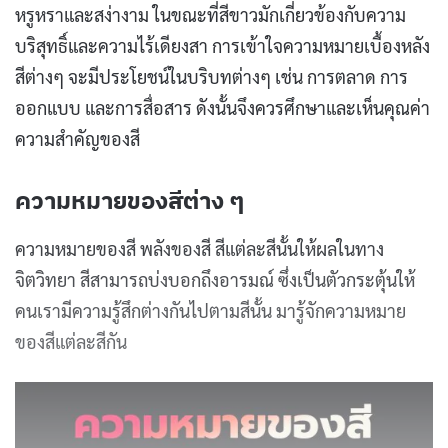
หรูหราและสง่างาม ในขณะที่สีขาวมักเกี่ยวข้องกับความ
บริสุทธิ์และความไร้เดียงสา การเข้าใจความหมายเบื้องหลัง
สีต่างๆ จะมีประโยชน์ในบริบทต่างๆ เช่น การตลาด การ
ออกแบบ และการสื่อสาร ดังนั้นจึงควรศึกษาและเห็นคุณค่า
ความสำคัญของสี
ความหมายของสีต่าง ๆ
ความหมายของสี พลังของสี สีแต่ละสีนั้นให้ผลในทาง
จิตวิทยา สีสามารถบ่งบอกถึงอารมณ์ ซึ่งเป็นตัวกระตุ้นให้
คนเรามีความรู้สึกต่างกันไปตามสีนั้น มารู้จักความหมาย
ของสีแต่ละสีกัน