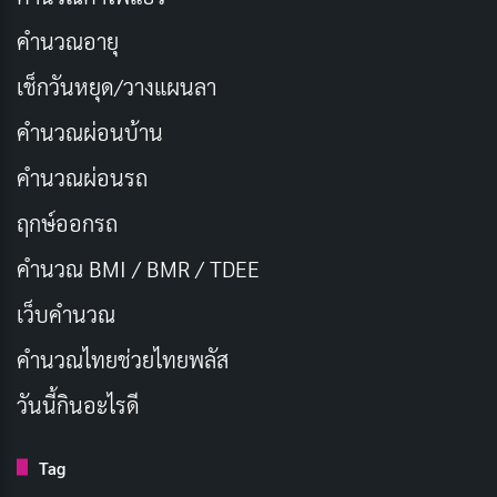
คำนวณอายุ
เช็กวันหยุด/วางแผนลา
คำนวณผ่อนบ้าน
คำนวณผ่อนรถ
ฤกษ์ออกรถ
คำนวณ BMI / BMR / TDEE
เว็บคํานวณ
คํานวณไทยช่วยไทยพลัส
ประเภทของคอมเพลน
วันนี้กินอะไรดี
คอมเพลนหรือ
ข้อร้องเรียนจากลูกค้า
มีหลายประเภทที่
Tag
แตกต่างกันตามลักษณะและความรุนแรงของปัญหา การ