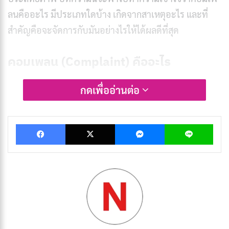
ลนคืออะไร มีประเภทใดบ้าง เกิดจากสาเหตุอะไร และที่
สำคัญคือจะจัดการกับมันอย่างไรให้ได้ผลดีที่สุด
คอมเพลน (Complaint) คืออะไร
คอมเพลน
มาจากคำภาษาอังกฤษ “Complaint” ซึ่งแปลว่า
กดเพื่ออ่านต่อ
การบ่น การร้องเรียน หรือการแสดงความไม่พอใจ ในบริบท
ของธุรกิจและการให้บริการ คอมเพลนหมายถึง
การร้อง
Facebook
X
Messenger
Lin
เรียนของลูกค้า
ที่เกิดขึ้นเมื่อพวกเขาได้รับสินค้าหรือบริการ
ที่ไม่ตรงตามความคาดหวังหรือไม่เป็นไปตามที่ได้สัญญาไว้
ตามคำจำกัดความของ Cambridge Dictionary
คำว่า
Complaint มีความหมายว่า “คำกล่าวที่แสดงว่ามีบางสิ่งผิด
พลาดหรือไม่น่าพึงพอใจ” หรืออาจหมายถึง “ความเจ็บ
ป่วยหรือโรคภัยไข้เจ็บ” ในทางการแพทย์ด้วย แต่ใน