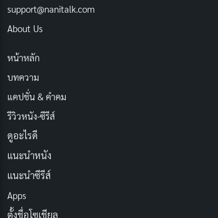
support@nanitalk.com
แสดงออกถึงความไม่พอใจหรือความรู้สึกเชิงลบต่อสิ่งใดสิ่ง
About Us
หนึ่ง อย่างไรก็ตาม ในโลกของธุรกิจสมัยใหม่ เราควรมอง
คอมเพลนในแง่บวกมากกว่า เพราะมันคือ
ข้อมูลป้อนกลับ
หน้าหลัก
(Feedback) ที่มีค่าซึ่งช่วยให้เราปรับปรุงและพัฒนาธุรกิจ
ได้
บทความ
แคปชั่น & คำคม
นอกจากนี้ การคอมเพลนยังแสดงให้เห็นถึงการมีส่วนร่วม
รีวิวหนัง-ซีรีส์
ของลูกค้า (Customer Engagement) เพราะลูกค้าที่คอมเพ
ลนส่วนใหญ่ยังคงต้องการใช้สินค้าหรือบริการของเรา แต่
ดูอะไรดี
ต้องการให้มีการปรับปรุงแก้ไข หากธุรกิจสามารถจัดการกับ
แนะนำหนัง
คอมเพลนได้อย่างดี อาจเปลี่ยนลูกค้าที่ไม่พอใจให้กลาย
แนะนำซีรีส์
เป็น
ลูกค้าที่ภักดี
และแนะนำธุรกิจของเราให้กับคนอื่น ๆ
ต่อไปได้
Apps
ตั้งชื่อโซเชียล