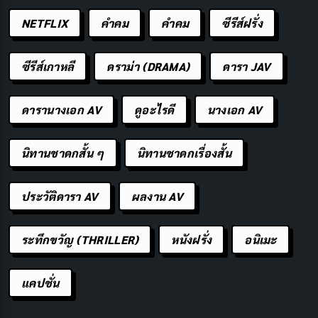
เข้าใจประเภทของคอมเพลนจะช่วยให้ธุรกิจสามารถ
NETFLIX
คำคม
คําคม
ซีรีส์ฝรั่ง
วางแผนและจัดการกับมันได้อย่างเหมาะสม มาดูประเภท
หลัก ๆ กันว่ามีอะไรบ้าง
ซีรีส์เกาหลี
ดราม่า (DRAMA)
ดารา JAV
คอมเพลนเกี่ยวกับสินค้า
เป็นประเภทที่พบบ่อยที่สุด
ดารานางเอก AV
ดูอะไรดี
นางเอก AV
ได้แก่ สินค้าชำรุดเสียหาย สินค้าไม่ตรงตามที่โฆษณา
คุณภาพไม่ดี ขนาดหรือสีไม่ตรงตามที่สั่ง หรือสินค้า
นิทานชาดกสั้น ๆ
นิทานชาดกเรื่องสั้น
หมดอายุ ตัวอย่างเช่น ลูกค้าสั่งเสื้อผ้าออนไลน์แต่ได้รับ
สินค้าที่มีรอยขาด หรือซื้ออาหารแช่แข็งแต่พบว่าหมด
ประวัติดารา AV
ผลงาน AV
อายุแล้ว คอมเพลนประเภทนี้มักต้องการการแก้ไขที่
รวดเร็ว เช่น เปลี่ยนสินค้าใหม่ หรือคืนเงิน
ระทึกขวัญ (THRILLER)
หนังฝรั่ง
อนิเมะ
คอมเพลนเกี่ยวกับบริการ
เกิดจากการให้บริการที่ไม่
เป็นไปตามมาตรฐานหรือความคาดหวังของลูกค้า เช่น
แคปชั่น
พนักงานให้บริการแบบไม่เป็นมิตร การรอคิวนาน