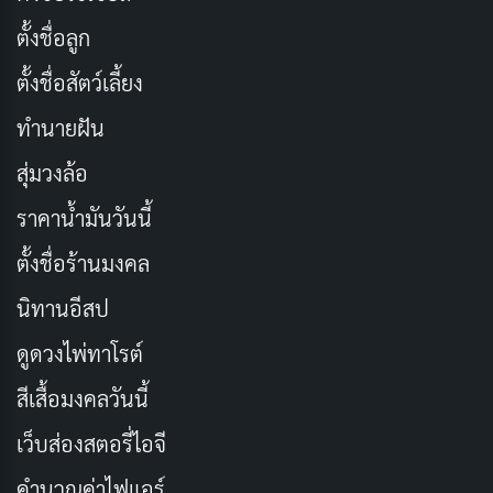
สิ่งที่น่าสนใจคือ การวิจัยพบว่า ลูกค้าส่วนใหญ่ที่ไม่พอใจมัก
ตั้งชื่อลูก
จะไม่คอมเพลน แต่เลือกที่จะเปลี่ยนไปใช้บริการของคู่แข่ง
แทน ดังนั้น เมื่อมีลูกค้าคอมเพลน ถือเป็นโอกาสอันมีค่าที่
ตั้งชื่อสัตว์เลี้ยง
ธุรกิจควรใช้ให้เกิดประโยชน์สูงสุด
ทำนายฝัน
สุ่มวงล้อ
ราคาน้ำมันวันนี้
ตั้งชื่อร้านมงคล
นิทานอีสป
ดูดวงไพ่ทาโรต์
สีเสื้อมงคลวันนี้
เว็บส่องสตอรี่ไอจี
คำนวณค่าไฟแอร์