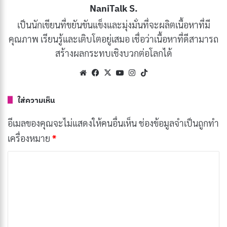
NaniTalk S.
บทความนี้เราจะเน้นไปที่ความหมายแรก คือการร้องเรียน
เป็นนักเขียนที่ขยันขันแข็งและมุ่งมั่นที่จะผลิตเนื้อหาที่มี
หรือแสดงความไม่พอใจ
คุณภาพ เรียนรู้และเติบโตอยู่เสมอ เชื่อว่าเนื้อหาที่ดีสามารถ
สร้างผลกระทบเชิงบวกต่อโลกได้
การคอมเพลนอาจเกิดขึ้นได้จากหลากหลายสาเหตุ เช่น
สินค้าชำรุด
บริการไม่มีคุณภาพ การสื่อสารที่ผิดพลาด การ
Website
Facebook
X
YouTube
Instagram
TikTok
จัดส่งล่าช้า หรือพนักงานให้บริการในทางที่ไม่เหมาะสม สิ่ง
ใส่ความเห็น
สำคัญคือธุรกิจต้องเข้าใจว่าเมื่อลูกค้าใช้เวลาและความ
พยายามในการคอมเพลน แสดงว่าพวกเขายังให้โอกาส
อีเมลของคุณจะไม่แสดงให้คนอื่นเห็น
ช่องข้อมูลจำเป็นถูกทำ
ธุรกิจในการแก้ไขปัญหา
เครื่องหมาย
*
ค
บทความที่เกี่ยวข้อง
ว
า
[รีวิว-เรื่องย่อ] Black Trick: The Lawyer Who
ม
Controls Justice (2026) ซีรีส์กฎหมายญี่ปุ่น ลวง
เ
เพื่อความจริงบน Netflix