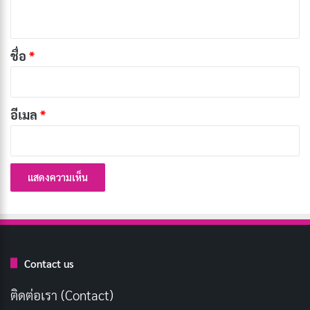
เผยแพร่เมื่อ: 2 วัน ที่ผ่านมา
ห็
น
[รีวิว-เรื่องย่อ] Doctor-X the Movie (2024) ปิด
*
ชื่อ
*
ตำนานศัลยแพทย์หญิงผู้ไม่เคยพลาด บน Netflix
เผยแพร่เมื่อ: 2 วัน ที่ผ่านมา
[รีวิว-เรื่องย่อ] My Life With the Walter Boys ซีซั่น
อีเมล
*
3 ซีรีส์วัยรุ่นที่หมดพลัง
เผยแพร่เมื่อ: 2 วัน ที่ผ่านมา
[รีวิว-เรื่องย่อ] The Shards (2026) ซีรีส์ไซโคทริล
เลอร์จากนิยาย Bret Easton Ellis ที่ความหลอนคืบ
คลานแบบไม่ต้องเร่ง
เผยแพร่เมื่อ: 2 วัน ที่ผ่านมา
Contact us
ในภาษาไทย เรามักเรียกการคอมเพลนว่า “การบ่น” “การ
ติดต่อเรา (Contact)
ร้องทุกข์” หรือ “การร้องเรียน” ซึ่งล้วนแล้วแต่สื่อถึงการ