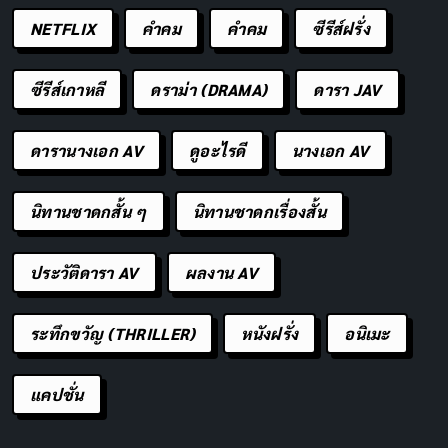
ฝันดีนะตัวเธอ อย่าฝันถึงเราบ่อยละ
คัดลอก
NETFLIX
คำคม
คําคม
ซีรีส์ฝรั่ง
เดี๋ยวเราไม่ได้นอน
ซีรีส์เกาหลี
ดราม่า (DRAMA)
ดารา JAV
ถ้าดึก ๆ มันเหงา ไลน์มาหาเราได้นะ
คัดลอก
ดารานางเอก AV
ดูอะไรดี
นางเอก AV
ง่วงแล้วนอนไม่หลับ รอคนเม้นกลับ จะให้
คัดลอก
รอเก้อหรือไงจ๊ะ
นิทานชาดกสั้น ๆ
นิทานชาดกเรื่องสั้น
ก่อนนอนคิดถึงเธอจัง ส่วนเธอคงมีคนให้
คัดลอก
ประวัติดารา AV
ผลงาน AV
คิดถึงในใจอยู่แล้ว
ระทึกขวัญ (THRILLER)
หนังฝรั่ง
อนิเมะ
มีคนเคยบอกไว้ว่า ฝันเจอใครบ่อย ๆ คน
คัดลอก
นั้นมักจะเป็นเนื้อคู่
แคปชั่น
ถ้ารอให้เขามาบอกฝันดี ชาตินี้เราคงไม่
คัดลอก