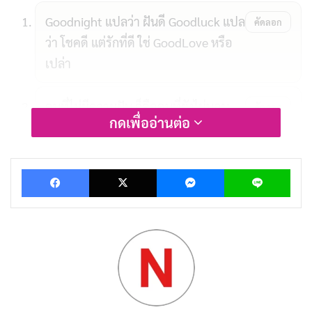
Goodnight แปลว่า ฝันดี Goodluck แปล
คัดลอก
ว่า โชคดี แต่รักที่ดี ใช่ GoodLove หรือ
เปล่า
คนที่ไม่มีความฝัน ก็คือคนที่ยังไม่นอน
คัดลอก
กดเพื่ออ่านต่อ
ง่วงนอนแทบบ้า แต่ต้องกินมาม่าก่อน
คัดลอก
Facebook
X
Messenger
Lin
นอน
ก่อนนอนบอกฝันดี แต่ตอนนี้สติไม่ค่อยมี
คัดลอก
เพราะเมื่อกี้ซัดไปหลายขวด
ชีวิตไม่แน่นอน แต่ถ้ามีหมอนเรานอนแน่
คัดลอก