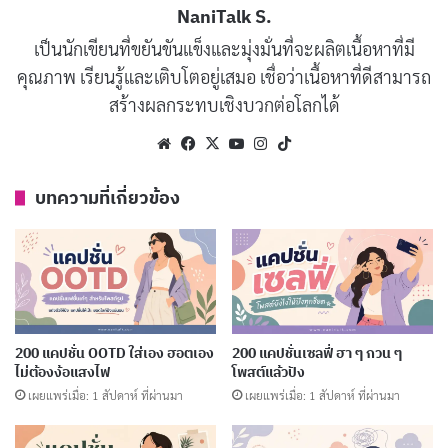
เป็นคนไม่ค่อยฝัน เพราะไม่ค่อยนอน
NaniTalk S.
คัดลอก
เป็นนักเขียนที่ขยันขันแข็งและมุ่งมั่นที่จะผลิตเนื้อหาที่มี
คุณภาพ เรียนรู้และเติบโตอยู่เสมอ เชื่อว่าเนื้อหาที่ดีสามารถ
เคยนอนมา 30 ปี คืนนี้ไม่นอนก็ได้
คัดลอก
สร้างผลกระทบเชิงบวกต่อโลกได้
ตอนจะนอนดันมีแรง ตอนทำงานแรงมัน
Website
Facebook
X
YouTube
Instagram
TikTok
คัดลอก
หาย
บทความที่เกี่ยวข้อง
เช้าไม่อยากตื่น กลางคืนไม่อยากนอน
คัดลอก
หลายคนนอนดึกเพราะเหงา แต่เรานอน
คัดลอก
ดึกเพราะหิว
200 แคปชั่น OOTD ใส่เอง ฮอตเอง
200 แคปชั่นเซลฟี่ ฮา ๆ กวน ๆ
ไม่ต้องง้อแสงไฟ
โพสต์แล้วปัง
คนไทย 80% ตอนกลางคืนเป็นโรคนอน
คัดลอก
เผยแพร่เมื่อ: 1 สัปดาห์ ที่ผ่านมา
เผยแพร่เมื่อ: 1 สัปดาห์ ที่ผ่านมา
ไม่หลับ ตอนเช้าเป็นโรคนอนไม่ตื่น