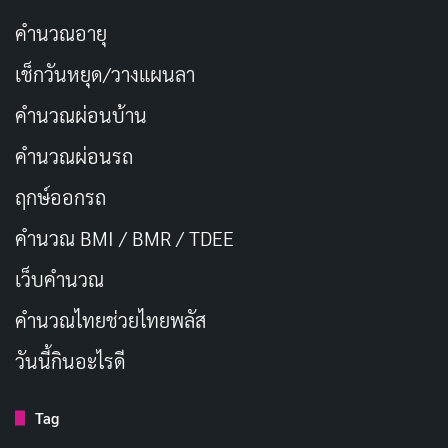
อยู่ในรถบ้านถึงจะแคบ แต่ก็ได้นอนแนบ
คัดลอก
คำนวณอายุ
กับเธอนะ
เช็กวันหยุด/วางแผนลา
คำนวณผ่อนบ้าน
อยากเจอหน้าเธอก่อนนอนทุกคืนวัน
คัดลอก
คำนวณผ่อนรถ
ก็เธอน่ารัก เลยอยากจะชวนเธอมา
คัดลอก
ฤกษ์ออกรถ
หลับในใจเรา หรือหากเธอไม่ว่ากัน จะมา
คำนวณ BMI / BMR / TDEE
นอนห้องเราก็ได้นะเธอ
เว็บคํานวณ
เบื่อห้องนอน อยากนอนห้องเธอ
คัดลอก
คํานวณไทยช่วยไทยพลัส
วันนี้กินอะไรดี
เพราะความน่ารักในตัวเธอ จึงนอน
คัดลอก
ละเมอพร่ำเพ้อสมอมา
Tag