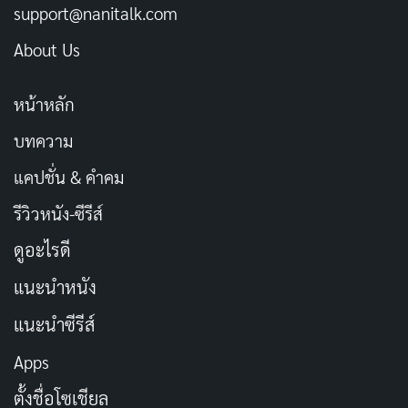
support@nanitalk.com
ประหยัดพลังงาน
About Us
มีอาชีพนอนไหม นอนแล้วรวยได้ยิ่งดี
คัดลอก
หน้าหลัก
ทุกอย่างจะบรรเทา แค่เรานอน
บทความ
คัดลอก
แคปชั่น & คำคม
ถ้าถามว่าอยู่ที่ไหนแล้วสบายใจ ตอบไม่
คัดลอก
รีวิวหนัง-ซีรีส์
ต้องคิดเลย ที่นอน
ดูอะไรดี
คำคมก่อนนอนโรแมนติก
แนะนำหนัง
แนะนำซีรีส์
เธอจะเป็นสิ่งสุดท้ายที่นึกถึงก่อนนอน
คัดลอก
Apps
หลับ และสิ่งแรกที่นึกถึงเมื่อตื่นขึ้นมา
ตั้งชื่อโซเชียล