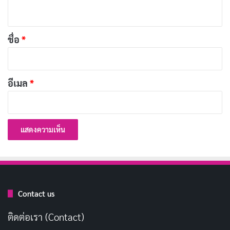
ห็
99% ของคนนอนดึก ลึก ๆ แล้วเป็นคน
คัดลอก
น
หน้าตาดีที่ไม่มีแฟน
*
ชื่อ
*
คนมีคู่เขาจะเข้านอนไว ส่วนคนไม่มีใคร
คัดลอก
จะนอนเมื่อไหร่ช่างกูเหอะ
อีเมล
*
ถ้าถามว่า นอน กับ แฟน เลือกอะไร บอก
คัดลอก
เลยว่านอนไง เพราะไม่มีแฟน
หมอนเดียวที่ทำให้หลับฝันดี คือหมอน
คัดลอก
ทอง
Contact us
การลืมที่ยากที่สุดคือ ลืมตาตื่นตอนเช้า
คัดลอก
ติดต่อเรา (Contact)
ไม่ได้ขี้เกียจซะหน่อย แค่อยู่ในโหมด
คัดลอก