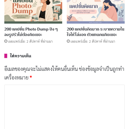
ความรักนั้นเป็นสิ่งที่ไม่แน่นอน แต่ความ
คัดลอก
ง่วงนอนนั้นเป็นสิ่งที่ต้องนอนแน่
200 แคปชั่น Photo Dump ปัง ๆ
200 แคปชั่นคิดมาก ระบายความใน
ลงรูปรัวไม่ต้องคิดเยอะ
ใจให้โล่งอก ตัวแทนคนคิดเยอะ
ถ้าถามว่าความฝันเราคืออะไร ตอบทันที
คัดลอก
เผยแพร่เมื่อ: 2 สัปดาห์ ที่ผ่านมา
เผยแพร่เมื่อ: 2 สัปดาห์ ที่ผ่านมา
เลยว่าไม่รู้ เพราะเรายังไม่ทันนอน
ใส่ความเห็น
ถูกหวยสามสิบล้าน เอ้า ลืมไปว่าฝันไป
คัดลอก
อีเมลของคุณจะไม่แสดงให้คนอื่นเห็น
ช่องข้อมูลจำเป็นถูกทำ
เครื่องหมาย
*
กูเป็นคนแปลกมาก กลางวันสมองตาย
คัดลอก
กลางคืนก่อนนอนสมองเสือกตื่น
ค
ว
า
ฝันดีในอุดมคติของกูคือ ฝันเห็นเลขหวย
คัดลอก
ม
แค่นี้พอ
เ