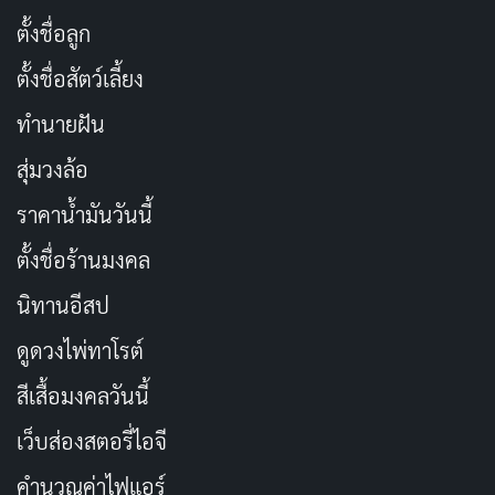
ก่อนนอนคืนนี้จะฝันดีหรือฝันร้าย แต่ถ้า
คัดลอก
ตั้งชื่อลูก
เป็นไปได้ ก็อยากจะฝันถึงเธอ
ตั้งชื่อสัตว์เลี้ยง
ฟังเพลงก่อนนอน อยากขอให้เธอรับฝัน
คัดลอก
ทำนายฝัน
ดี รักนะคนดี พรุ่งนี้เจอกันนะ
สุ่มวงล้อ
ราคาน้ำมันวันนี้
ไม่ต้องมีคำว่าหลับฝันดี ขอแค่จุ๊บซักทีก็
คัดลอก
พอ
ตั้งชื่อร้านมงคล
นิทานอีสป
เธอเป็นเหตุผลเดียวที่นอนหลับทุกคืน รัก
คัดลอก
ดูดวงไพ่ทาโรต์
ใบหน้าที่น่ากลัวมากในฝันของเรา
สีเสื้อมงคลวันนี้
นอนยังไงให้หลับ หรือว่าต้องนอนกับเธอ
คัดลอก
เว็บส่องสตอรี่ไอจี
หรือเปล่า
คำนวณค่าไฟแอร์