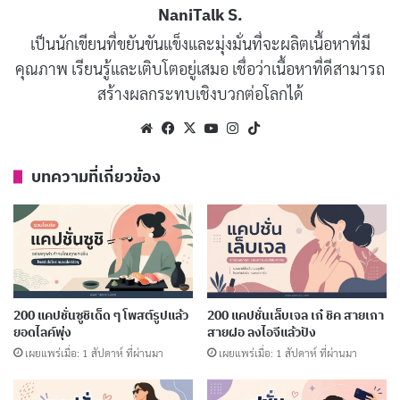
NaniTalk S.
วันนี้เริ่มต้นการเรียนรู้บทใหม่ไปพร้อม
คัดลอก
เป็นนักเขียนที่ขยันขันแข็งและมุ่งมั่นที่จะผลิตเนื้อหาที่มี
กัน
คุณภาพ เรียนรู้และเติบโตอยู่เสมอ เชื่อว่าเนื้อหาที่ดีสามารถ
สร้างผลกระทบเชิงบวกต่อโลกได้
เปิดเทอมแล้ว มาสร้างความทรงจำดี ๆ
คัดลอก
Website
Facebook
X
YouTube
Instagram
TikTok
ในห้องเรียนกัน
บทความที่เกี่ยวข้อง
ยินดีต้อนรับสู่บ้านหลังที่สองของทุกคน
คัดลอก
ปีนี้จะพานักเรียนไปพบกับความรู้ที่สนุก
คัดลอก
กว่าเดิม
200 แคปชั่นซูชิเด็ด ๆ โพสต์รูปแล้ว
200 แคปชั่นเล็บเจล เก๋ ชิค สายเกา
เปิดประตูห้องเรียน เปิดใจรับความรู้ใหม่
คัดลอก
ยอดไลค์พุ่ง
สายฝอ ลงไอจีแล้วปัง
ๆ
เผยแพร่เมื่อ: 1 สัปดาห์ ที่ผ่านมา
เผยแพร่เมื่อ: 1 สัปดาห์ ที่ผ่านมา