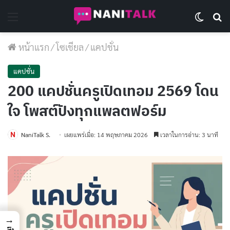
Menu
Switch 
Se
หน้าแรก
/
โซเชียล
/
แคปชั่น
แคปชั่น
200 แคปชั่นครูเปิดเทอม 2569 โดน
ใจ โพสต์ปังทุกแพลตฟอร์ม
NaniTalk S.
เผยแพร่เมื่อ: 14 พฤษภาคม 2026
เวลาในการอ่าน: 3 นาที
→