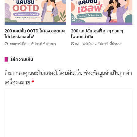
ต้อนรับปีการศึกษา 2569 ด้วยความ
คัดลอก
ตั้งใจ
200 แคปชั่น OOTD ใส่เอง ฮอตเอง
200 แคปชั่นเซลฟี่ ฮา ๆ กวน ๆ
นักเรียนที่รัก ยินดีต้อนรับกลับสู่โรงเรียน
คัดลอก
ไม่ต้องง้อแสงไฟ
โพสต์แล้วปัง
เผยแพร่เมื่อ: 1 สัปดาห์ ที่ผ่านมา
เผยแพร่เมื่อ: 2 สัปดาห์ ที่ผ่านมา
อีกหนึ่งเทอมที่จะเรียนรู้ เติบโต และสนุก
คัดลอก
ใส่ความเห็น
ไปด้วยกัน
อีเมลของคุณจะไม่แสดงให้คนอื่นเห็น
ช่องข้อมูลจำเป็นถูกทำ
เปิดเทอมแล้ว มาลุยข้อสอบและความ
คัดลอก
เครื่องหมาย
*
ฝันไปด้วยกัน
ค
ว
ห้องเรียนว่างเปล่ารอนักเรียนมาเติม
คัดลอก
า
เสียงหัวเราะ
ม
เ
ต้อนรับนักเรียนเข้าสู่ปีการศึกษาแห่งการ
คัดลอก