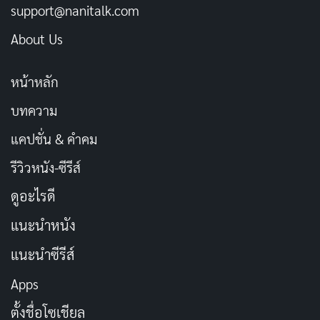
support@nanitalk.com
ต้อนรับนักเรียนด้วยหัวใจที่เปี่ยมด้วย
คัดลอก
About Us
ความหวัง
หน้าหลัก
ปีการศึกษา 2569 จะพบกับบทเรียนที่
คัดลอก
บทความ
น่าจดจำ
แคปชั่น & คำคม
ยินดีต้อนรับสู่ปีการศึกษาใหม่ มาเรียนรู้
คัดลอก
รีวิวหนัง-ซีรีส์
ไปด้วยกัน
ดูอะไรดี
แนะนำหนัง
แคปชั่นกำลังใจครู
แนะนำซีรีส์
ครูพร้อมแล้ว นักเรียนพร้อมหรือยัง
คัดลอก
Apps
ตั้งชื่อโซเชียล