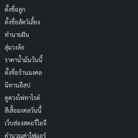
อีกหนึ่งปีที่ครูจะทุ่มเทเต็มที่
คัดลอก
ตั้งชื่อลูก
ครูภูมิใจที่ได้สอนนักเรียนทุกคนเสมอ
คัดลอก
ตั้งชื่อสัตว์เลี้ยง
ทำนายฝัน
ความตั้งใจของครูคือเห็นนักเรียนเติบโต
คัดลอก
สุ่มวงล้อ
ครูไม่ใช่ผู้รู้ทุกอย่าง แต่พร้อมเรียนรู้ไป
ราคาน้ำมันวันนี้
คัดลอก
ด้วยกัน
ตั้งชื่อร้านมงคล
นิทานอีสป
เปิดเทอมใหม่ เปิดใจให้กว้างขึ้น
คัดลอก
ดูดวงไพ่ทาโรต์
ครูเชื่อว่านักเรียนทุกคนมีศักยภาพ
คัดลอก
สีเสื้อมงคลวันนี้
เว็บส่องสตอรี่ไอจี
การสอนคือการให้ที่ไม่มีวันหมด
คัดลอก
คำนวณค่าไฟแอร์