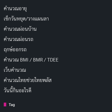
ครูพร้อมเป็นแรงผลักดันให้นักเรียน
คัดลอก
คำนวณอายุ
เติบโต
เช็กวันหยุด/วางแผนลา
คำนวณผ่อนบ้าน
ทุกคำถามมีค่า ทุกความพยายามมีความ
คัดลอก
หมาย
คำนวณผ่อนรถ
ฤกษ์ออกรถ
ครูยินดีที่จะเดินเคียงข้างนักเรียนทุกก้าว
คัดลอก
คำนวณ BMI / BMR / TDEE
เปิดเทอม 2569 ครูพร้อมสร้างแรง
คัดลอก
เว็บคํานวณ
บันดาลใจ
คํานวณไทยช่วยไทยพลัส
วันนี้กินอะไรดี
ความรู้เปรียบเหมือนของขวัญที่ครูอยาก
คัดลอก
มอบให้ทุกคน
Tag