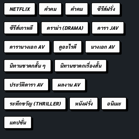
ครูภูมิใจทุกครั้งที่เห็นนักเรียนพัฒนาตัว
คัดลอก
NETFLIX
คำคม
คําคม
ซีรีส์ฝรั่ง
เอง
ซีรีส์เกาหลี
ดราม่า (DRAMA)
ดารา JAV
อีกหนึ่งปีที่จะสร้างความทรงจำดี ๆ ร่วม
คัดลอก
กัน
ดารานางเอก AV
ดูอะไรดี
นางเอก AV
ครูเชื่อมั่นในศักยภาพของนักเรียนทุกคน
คัดลอก
นิทานชาดกสั้น ๆ
นิทานชาดกเรื่องสั้น
ความผิดพลาดคือบทเรียน ความสำเร็จ
คัดลอก
ประวัติดารา AV
ผลงาน AV
คือรางวัล
ระทึกขวัญ (THRILLER)
หนังฝรั่ง
อนิเมะ
ครูพร้อมรับฟังและเข้าใจนักเรียนเสมอ
คัดลอก
แคปชั่น
ทุกวันในห้องเรียนคือโอกาสในการ
คัดลอก
เติบโต