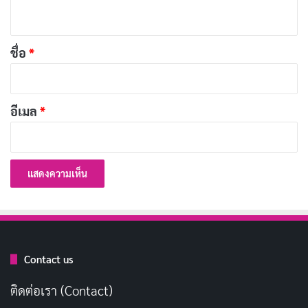
ห็
เติบโต
น
*
ชื่อ
*
วันแรกของเทอมใหม่ เริ่มต้นด้วยความ
คัดลอก
หวัง
อีเมล
*
ยินดีต้อนรับทุกคนสู่การผจญภัยทาง
คัดลอก
ความรู้ปี 2569
โรงเรียนคิดถึงนักเรียนทุกคนเสมอ ยินดี
คัดลอก
ต้อนรับกลับมา
เปิดเทอมใหม่ เปิดโอกาสใหม่ ๆ รออยู่
คัดลอก
Contact us
ติดต่อเรา (Contact)
มาสร้างเรื่องราวดี ๆ ในห้องเรียนปีนี้กัน
คัดลอก