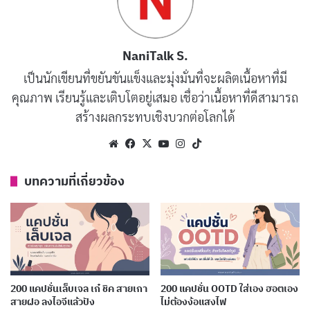
เลือกตั้งปีนี้ ร้อนกว่าอากาศโลกแตก
คัดลอก
NaniTalk S.
เลือกคนดีเข้าสภา เผื่อประเทศชาติจะดี
คัดลอก
เป็นนักเขียนที่ขยันขันแข็งและมุ่งมั่นที่จะผลิตเนื้อหาที่มี
ขึ้นบ้าง
คุณภาพ เรียนรู้และเติบโตอยู่เสมอ เชื่อว่าเนื้อหาที่ดีสามารถ
สร้างผลกระทบเชิงบวกต่อโลกได้
เลือกตั้งปีนี้ ตัดสินใจยากกว่าเลือก "กิน
คัดลอก
Website
Facebook
X
YouTube
Instagram
TikTok
อะไร"
บทความที่เกี่ยวข้อง
เลือกคนเก่า กลัวเหมือนเดิม เลือกคนใหม่
คัดลอก
กลัวเหมือนกัน
เลือกตั้งปีนี้ ลุ้นว่า "บัตรเสีย" จะมากกว่า
คัดลอก
"บัตรเลือกตั้ง" ไหม
200 แคปชั่นเล็บเจล เก๋ ชิค สายเกา
200 แคปชั่น OOTD ใส่เอง ฮอตเอง
สายฝอ ลงไอจีแล้วปัง
ไม่ต้องง้อแสงไฟ