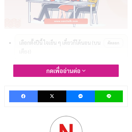
เลือกตั้งปีนี้ ใจเย็น ๆ เดี๋ยวก็ได้นอน (บน
คัดลอก
เตียง)
เบื่อแล้วกาเบอร์ 1 อยากลองกาเบอร์ 2
กดเพื่ออ่านต่อ
คัดลอก
(เบอร์อะไรก็ได้)
Facebook
X
Messenger
Lin
เลือกตั้งปีนี้ ลุ้นว่าใครจะได้เป็น "ดาว
คัดลอก
TikTok" คนใหม่
สงสัยต้องไปหา "หมอดู" ว่าควรเลือกใคร
คัดลอก