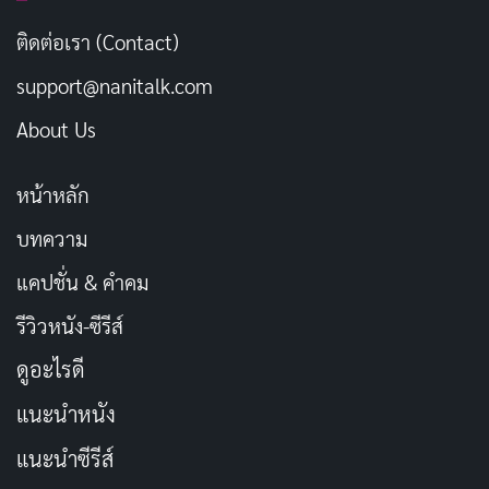
บ้างไหม
ติดต่อเรา (Contact)
support@nanitalk.com
เลือกตั้งปีนี้ ใครจะ "แก้ปัญหา" ให้
คัดลอก
ประเทศชาติ
About Us
เลือกตั้งปีนี้ ประชาชนมีสิทธิ์
คัดลอก
หน้าหลัก
"เปลี่ยนแปลง"
บทความ
แคปชั่น & คำคม
เลือกตั้งปีนี้ ใครจะ "พัฒนา" ประเทศ
คัดลอก
ชาติ
รีวิวหนัง-ซีรีส์
ดูอะไรดี
เลือกตั้งปีนี้ ใครจะ "นำพา" ประเทศชาติ
คัดลอก
แนะนำหนัง
ไปสู่อนาคต
แนะนำซีรีส์