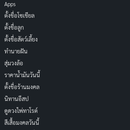
เลือกตั้งปีนี้ ลุ้นว่า "อนาคต" ของประเทศ
คัดลอก
Apps
ชาติจะเป็นอย่างไร
ตั้งชื่อโซเชียล
ตั้งชื่อลูก
เลือกตั้งปีนี้ ใครจะ "สร้างความหวัง" ให้
คัดลอก
กับประชาชน
ตั้งชื่อสัตว์เลี้ยง
ทำนายฝัน
เลือกตั้งปีนี้ ประชาชนมีสิทธิ์ "เลือกความ
คัดลอก
ฝัน" ของตัวเอง
สุ่มวงล้อ
ราคาน้ำมันวันนี้
เลือกตั้งปีนี้ ใครจะ "สร้างโอกาส" ให้กับ
คัดลอก
ตั้งชื่อร้านมงคล
ประชาชน
นิทานอีสป
เลือกตั้งปีนี้ ใครจะ "ทำให้ประเทศชาติ
คัดลอก
ดูดวงไพ่ทาโรต์
เจริญก้าวหน้า"
สีเสื้อมงคลวันนี้