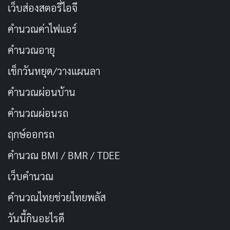
ประชาชนซูบผอม แต่นักการเมืองกลับอู้
เว็บส่องสตอรี่ไอจี
คัดลอก
ฟู่
คำนวณค่าไฟแอร์
คำนวณอายุ
พรรคนี้ใจบาง อยากชวนคนข้างๆ ไป
คัดลอก
ทะเล
เช็กวันหยุด/วางแผนลา
คำนวณผ่อนบ้าน
ผมจะไม่นอนหลับทับสิทธิ์ เพราะรู้ว่า
คัดลอก
คำนวณผ่อนรถ
พรหมลิขิตคือเธอ
ฤกษ์ออกรถ
หยุดสร้างเรื่องราวระหว่างพรรค แต่ให้
คัดลอก
คำนวณ BMI / BMR / TDEE
มาสร้างเรื่องรักระหว่างเรา
เว็บคํานวณ
นโยบายของเราคือยกเลิกทำข้อสอบ
คํานวณไทยช่วยไทยพลัส
คัดลอก
เพราะทุกคนตอบคือเธอ
วันนี้กินอะไรดี