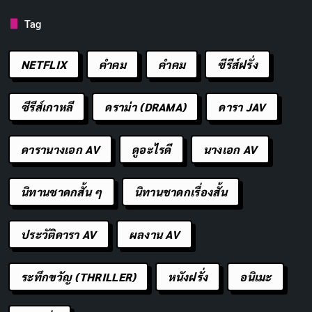
เลือกตั้ง 4 ปี เลือกกันใหม่ แต่ถ้าเลือกเรา
คัดลอก
Tag
ด้วยหัวใจ เราจะอยู่กับเธอตลอดไปเลย
NETFLIX
คำคม
คําคม
ซีรีส์ฝรั่ง
นโยบายของเราคือยกเลิกทำข้อสอบ
คัดลอก
เพราะทุกคนตอบคือเธอ
ซีรีส์เกาหลี
ดราม่า (DRAMA)
ดารา JAV
การเมืองทำให้เลือกพรรค แต่ความน่ารัก
คัดลอก
ดารานางเอก AV
ดูอะไรดี
นางเอก AV
ทำให้ผมเลือกคุณ
นิทานชาดกสั้น ๆ
นิทานชาดกเรื่องสั้น
พรรคนี้น่ารัก ไม่รักก็บ้าแล้ว
คัดลอก
ประวัติดารา AV
ผลงาน AV
เลือกตั้งต้องใช้เบอร์ แต่เลือกเธอต้องใช้
คัดลอก
ใจ
ระทึกขวัญ (THRILLER)
หนังฝรั่ง
อนิเมะ