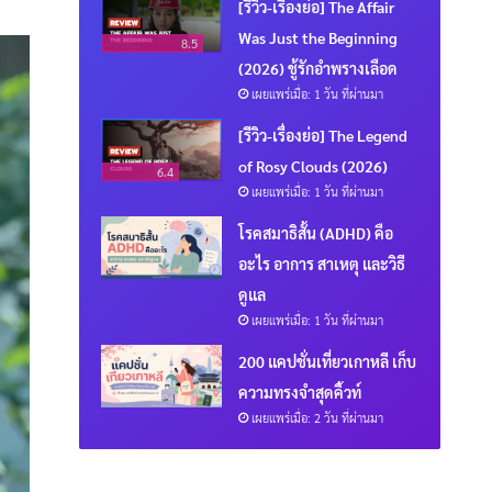
[รีวิว-เรื่องย่อ] The Affair
Was Just the Beginning
8.5
(2026) ชู้รักอำพรางเลือด
เผยแพร่เมื่อ: 1 วัน ที่ผ่านมา
[รีวิว-เรื่องย่อ] The Legend
of Rosy Clouds (2026)
6.4
เผยแพร่เมื่อ: 1 วัน ที่ผ่านมา
โรคสมาธิสั้น (ADHD) คือ
อะไร อาการ สาเหตุ และวิธี
ดูแล
เผยแพร่เมื่อ: 1 วัน ที่ผ่านมา
200 แคปชั่นเที่ยวเกาหลี เก็บ
ความทรงจำสุดคิ้วท์
เผยแพร่เมื่อ: 2 วัน ที่ผ่านมา