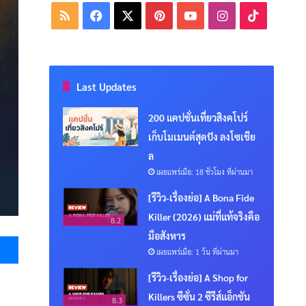
RSS
Facebook
X
Pinterest
YouTube
Instagram
TikTok
Last Updates
200 แคปชั่นเที่ยวสิงคโปร์
เก็บโมเมนต์สุดปัง ลงโซเชีย
ล
เผยแพร่เมื่อ: 18 ชั่วโมง ที่ผ่านมา
[รีวิว-เรื่องย่อ] A Bona Fide
Killer (2026) แม่ที่แท้จริงคือ
8.2
Messenger
มือสังหาร
เผยแพร่เมื่อ: 1 วัน ที่ผ่านมา
[รีวิว-เรื่องย่อ] A Shop for
Killers ซีซั่น 2 ซีรีส์แอ็กชัน
8.3