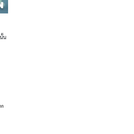
ั้น
ยาก