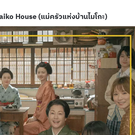
iko House (แม่ครัวแห่งบ้านไมโกะ)