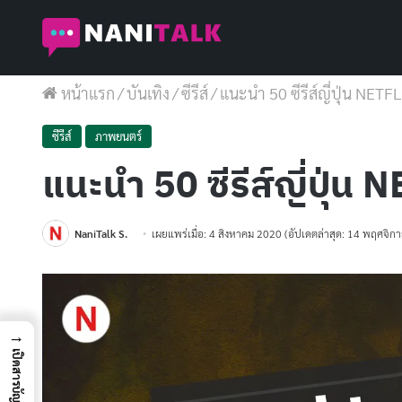
หน้าแรก
/
บันเทิง
/
ซีรีส์
/
แนะนำ 50 ซีรีส์ญี่ปุ่น NETF
ซีรีส์
ภาพยนตร์
แนะนำ 50 ซีรีส์ญี่ปุ่น
NaniTalk S.
เผยแพร่เมื่อ: 4 สิงหาคม 2020
(อัปเดตล่าสุด: 14 พฤศจิก
→
เปิดสารบัญ