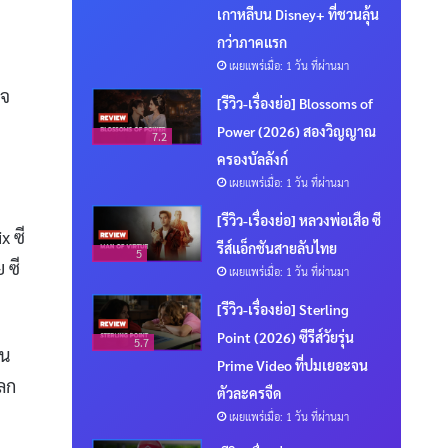
เกาหลีบน Disney+ ที่ชวนลุ้น
กว่าภาคแรก
เผยแพร่เมื่อ: 1 วัน ที่ผ่านมา
ใจ
[รีวิว-เรื่องย่อ] Blossoms of
Power (2026) สองวิญญาณ
7.2
ครองบัลลังก์
เผยแพร่เมื่อ: 1 วัน ที่ผ่านมา
[รีวิว-เรื่องย่อ] หลวงพ่อเสือ ซี
x ซี
รีส์แอ็กชันสายลับไทย
5
 ซี
เผยแพร่เมื่อ: 1 วัน ที่ผ่านมา
[รีวิว-เรื่องย่อ] Sterling
Point (2026) ซีรีส์วัยรุ่น
5.7
่น
Prime Video ที่ปมเยอะจน
โลก
ตัวละครจืด
เผยแพร่เมื่อ: 1 วัน ที่ผ่านมา