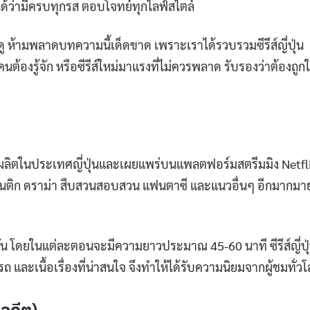
ด้ว่ามีครบทุกรส ตอบโจทย์ทุกไลฟ์สไตล์
่าดู ห้ามพลาดบทความนี้เด็ดขาด เพราะเราได้รวบรวมซีรีส์ญี่ปุ่น
ุกคนต้องรู้จัก หรือซีรีส์ใหม่มาแรงที่ไม่ควรพลาด รับรองว่าต้องถูก
่ผลิตในประเทศญี่ปุ่นและเผยแพร่บนแพลตฟอร์มสตรีมมิง Netfli
รแมนติก ดราม่า สืบสวนสอบสวน แฟนตาซี และแนวอื่นๆ อีกมากมาย
ีซั่น โดยในแต่ละตอนจะมีความยาวประมาณ 45-60 นาที ซีรีส์ญี่ปุ
 และเนื้อเรื่องที่น่าสนใจ จึงทำให้ได้รับความนิยมจากผู้ชมทั่ว
อดีต)