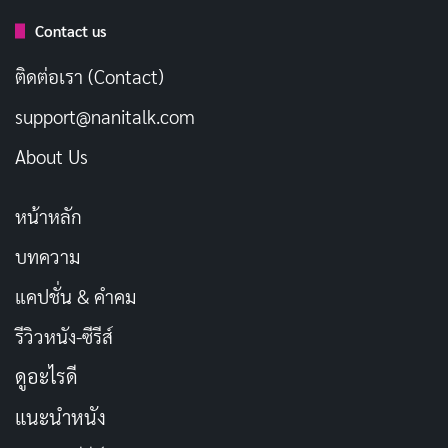
Xi
Contact us
ประเภท: แฟนตาซี, โรแมนติก, Wuxia, ลึกลับ
ติดต่อเรา (Contact)
วันที่ออกอากาศ: 2021
support@nanitalk.com
นักแสดงนำ: Wang Xue Xi, Peng Jing Xian
About Us
ผู้กำกับ: Zhang Zhi Wei
ช่องทางการดู:
YouTube
หน้าหลัก
บทความ
3.
Ayaka-chan wa Hiroko-senpai ni
แคปชั่น & คำคม
Koishiteru
รีวิวหนัง-ซีรีส์
ดูอะไรดี
แนะนำหนัง