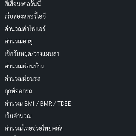
ด้วยพื้นฐานจากมังงะชื่อเดียวกัน ซีรีส์นี้จึงเป็นอีกหนึ่งเรื่องที่
สีเสื้อมงคลวันนี้
ไม่ควรพลาด แสดงนำโดย Kato Shiho และ Mori Kanna
เว็บส่องสตอรี่ไอจี
4.
Nv Er Hong
คำนวณค่าไฟแอร์
คำนวณอายุ
เช็กวันหยุด/วางแผนลา
คำนวณผ่อนบ้าน
คำนวณผ่อนรถ
ฤกษ์ออกรถ
คำนวณ BMI / BMR / TDEE
เว็บคํานวณ
ซีรีส์แนวประวัติศาสตร์แฟนตาซีที่เต็มไปด้วยความเข้มข้น
และความลึกลับ กับเรื่องราวความรักที่ต้องเผชิญกับ
คํานวณไทยช่วยไทยพลัส
อุปสรรคและความลับที่ซ่อนอยู่ เนื้อเรื่องเล่าถึงหญิงสาวที่