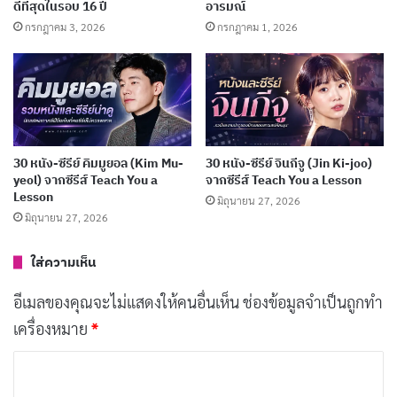
ดีที่สุดในรอบ 16 ปี
อารมณ์
การผสมผสานระหว่างแฟนตาซีและความรัก ซีรีส์นี้เล่าเรื่อง
กรกฎาคม 3, 2026
กรกฎาคม 1, 2026
ราวความรักระหว่างมนุษย์และปีศาจ ที่สะท้อนให้เห็นถึง
ความจริงที่ว่าบางครั้งมนุษย์อาจโหดร้ายกว่าปีศาจที่ถูกมอง
ว่าเป็นตัวร้าย เรื่องราวเริ่มต้นจากผู้บำเพ็ญเพียรคนหนึ่งที่
ดูถูกปีศาจ แต่เมื่อเธอเดินทางมาถึงหมู่บ้านลึกลับ ความเชื่อ
ของเธอทั้งหมดก็เริ่มเปลี่ยนไป
30 หนัง-ซีรีย์ คิมมูยอล (Kim Mu-
30 หนัง-ซีรีย์ จินกีจู (Jin Ki-joo)
yeol) จากซีรีส์ Teach You a
จากซีรีส์ Teach You a Lesson
Lesson
มิถุนายน 27, 2026
บทความที่เกี่ยวข้อง
มิถุนายน 27, 2026
[รีวิว-เรื่องย่อ] The Insipid Prince (2026) อนิเมะ
ใส่ความเห็น
เจ้าชายจอมซ่อนเกมชิงบัลลังก์
อีเมลของคุณจะไม่แสดงให้คนอื่นเห็น
ช่องข้อมูลจำเป็นถูกทำ
กรกฎาคม 9, 2026
เครื่องหมาย
*
[รีวิว-เรื่องย่อ] The Ogre’s Bride (2026) อนิเมะโร
ค
แมนติกของเจ้าสาวผู้ถูกมองข้าม
ว
กรกฎาคม 7, 2026