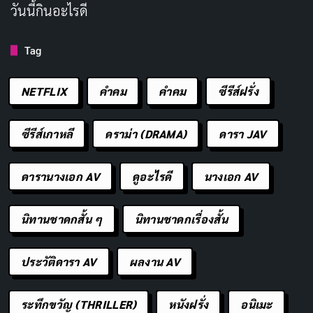
วันนี้กินอะไรดี
เคยถูกหวาดกลัวจากคนรอบข้าง แต่เมื่อพลังของเธอเริ่มคุม
ไม่อยู่ ทาสโลหิตของเธอจึงต้องผนึกเธอไว้ในน้ำแข็ง
Tag
หลายปีต่อมา เธอตื่นขึ้นมาอีกครั้งโดยที่ไม่มีความทรงจำ
NETFLIX
คำคม
คําคม
ซีรีส์ฝรั่ง
ของตนเอง และพบกับหญิงสาวอีกคนที่บอกว่าจะช่วยเธอ ซี
รีส์นี้นำเสนอการผจญภัยที่เต็มไปด้วยความเข้มข้นและการ
ซีรีส์เกาหลี
ดราม่า (DRAMA)
ดารา JAV
ค้นหาความจริงเกี่ยวกับชีวิตของตัวละคร นำแสดงโดย
Sheng Wei และ Wang Xue Xi
ดารานางเอก AV
ดูอะไรดี
นางเอก AV
5.
Mine
(ธาตุแท้)
นิทานชาดกสั้น ๆ
นิทานชาดกเรื่องสั้น
ประวัติดารา AV
ผลงาน AV
ระทึกขวัญ (THRILLER)
หนังฝรั่ง
อนิเมะ