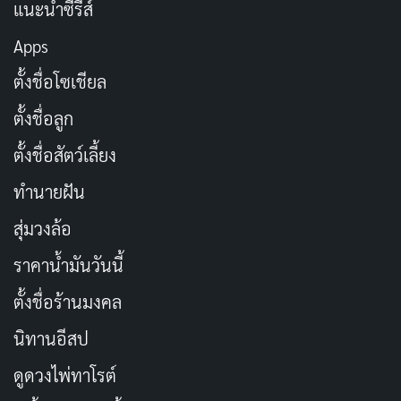
แนะนำซีรีส์
Apps
ตั้งชื่อโซเชียล
ตั้งชื่อลูก
ซีรีส์โรแมนติกคอเมดี้ที่พร้อมทำให้คุณหัวเราะไม่หยุด กับ
ตั้งชื่อสัตว์เลี้ยง
เรื่องราวของเพื่อนร่วมงาน Ayaka และ Hiroko ที่ต่างก็มี
ความรู้สึกให้กัน แต่ต่างฝ่ายกลับเข้าใจผิดว่าอีกฝ่ายนั้นเป็น
ทำนายฝัน
คนตรง (heterosexual) ความเข้าใจผิดนี้นำไปสู่สถานการณ์
สุ่มวงล้อ
ที่ทั้งฮาและน่ารัก ซึ่งทำให้เรื่องราวความรักของทั้งสองเต็ม
ราคาน้ำมันวันนี้
ไปด้วยความหวานและความสนุกสนาน
ตั้งชื่อร้านมงคล
เนื้อเรื่องนำเสนอความพยายามของตัวละครหลักที่พยายาม
นิทานอีสป
เปิดเผยความรู้สึกของตนเอง แต่ในขณะเดียวกันก็เต็มไป
ดูดวงไพ่ทาโรต์
ด้วยความเข้าใจผิดและการหักมุมที่ทำให้คนดูต้องติดตาม