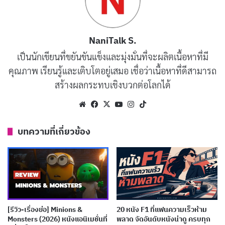
นักแสดงนำ: Park Ji An, Shin Hyun Jin, Lee Yu Ri
ประเทศ: เกาหลี
NaniTalk S.
ความยาว : 5 ตอน
เป็นนักเขียนที่ขยันขันแข็งและมุ่งมั่นที่จะผลิตเนื้อหาที่มี
ช่องทางการรับชม:
GagaOOLala
คุณภาพ เรียนรู้และเติบโตอยู่เสมอ เชื่อว่าเนื้อหาที่ดีสามารถ
สร้างผลกระทบเชิงบวกต่อโลกได้
2.
Legend of Yunze
Website
Facebook
X
YouTube
Instagram
TikTok
บทความที่เกี่ยวข้อง
[รีวิว-เรื่องย่อ] Minions &
20 หนัง F1 ที่แฟนความเร็วห้าม
Monsters (2026) หนังแอนิเมชั่นที่
พลาด จัดอันดับหนังน่าดู ครบทุก