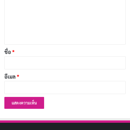
า
[รีวิว-เรื่องย่อ] Recommendations from Mr.
ม
Iwamoto (2026) อนิเมะแฟนตาซีย้อนยุค
เ
กรกฎาคม 6, 2026
ห็
น
191 อนิเมะพากย์ไทย 2026 จาก Muse และ Ani-
*
One ครบทุกแนว ดูฟรีบน YouTube
ชื่อ
*
กรกฎาคม 5, 2026
อีเมล
*
ที่หมู่บ้าน เธอได้พบกับหญิงสาวลึกลับ และนั่นก็เป็นจุดเริ่ม
ต้นของการเรียนรู้ว่า มนุษย์บางครั้งอาจเลวร้ายยิ่งกว่า
ปีศาจ การผจญภัยครั้งนี้ไม่เพียงแต่ดึงดูดใจด้วยความรัก
ระหว่างผู้บำเพ็ญเพียรกับปีศาจ แต่ยังเต็มไปด้วยความ
ลึกลับและการหักมุมที่ทำให้ผู้ชมติดตามอย่างไม่สามารถละ
สายตา ซีรีส์นี้แสดงนำโดย Peng Jing Xian และ Wang Xue