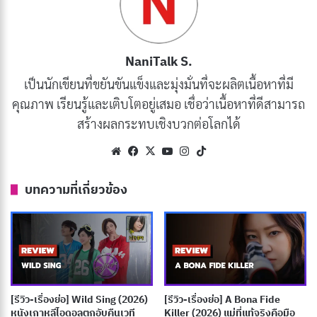
อย่างไรก็ดี เขาดันมาอยู่ในร่างของคิมโซยง ราชินีแห่งยุคโช
ซอน และพบกับพระเจ้าชอลจง ราชาสองหน้าผู้มีความลับ
มากมาย ในตอนแรก พวกเขาพยายามเข้าใจอีกฝ่ายอย่าง
NaniTalk S.
ยากลำบาก แต่ทว่า ตลอดทั้งละครเรื่องนี้ ทั้งสองแสดงให้
เป็นนักเขียนที่ขยันขันแข็งและมุ่งมั่นที่จะผลิตเนื้อหาที่มี
เห็นว่าการแต่งงานปลอม ๆ เปลี่ยนให้พวกเขากลายเป็น
คุณภาพ เรียนรู้และเติบโตอยู่เสมอ เชื่อว่าเนื้อหาที่ดีสามารถ
สหายในยามยากหลังจากอดทนกับการเผชิญหน้าความจริง
สร้างผลกระทบเชิงบวกต่อโลกได้
และความเข้าใจผิดได้อย่างไร
Website
Facebook
X
YouTube
Instagram
TikTok
บทความที่เกี่ยวข้อง
บทความที่เกี่ยวข้อง
[รีวิว-เรื่องย่อ] Big Chicken: A Fast Food
Conspiracy สารคดีกินไก่ทอด 28 วัน สะเทือนวง
การฟาสต์ฟู้ด
เผยแพร่เมื่อ: 3 วัน ที่ผ่านมา
[รีวิว-เรื่องย่อ] Wild Sing (2026)
[รีวิว-เรื่องย่อ] A Bona Fide
[รีวิว-เรื่องย่อ] Inside The Trustor Scandal สารคดี
หนังเกาหลีไอดอลตกอับคืนเวที
Killer (2026) แม่ที่แท้จริงคือมือ