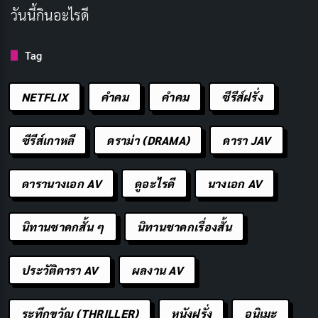
วันนี้กินอะไรดี
มินจุนติดอยู่บนโลกเพื่อรอคอยการกลับมาของดาวเคราะห์
น้อยและยานจากดาวแม่ การได้รู้จักกับมนุษย์มากมายทำให้
Tag
เขาเกลียดชังความโลภและความเห็นแก่ตัวของมนุษย์ และ
ไม่คิดจะยุ่งเกี่ยวกับมนุษย์คนใดๆ กระทั่ง 400 ปีผ่านไป เขา
NETFLIX
คำคม
คําคม
ซีรีส์ฝรั่ง
ได้ช่วยชีวิตของชอนซงอี เด็กที่มีหน้าตาเหมือนกับเด็กสาว
คนนั้น เหตุการณ์นั้นยังคงตราตรึงอยู่ในใจของซงอีเสมอมา
ซีรีส์เกาหลี
ดราม่า (DRAMA)
ดารา JAV
12 ปีผ่านไป ชอนซงอีกลายเป็นซูเปอร์สตาร์ผู้แสนโด่งดัง
ดารานางเอก AV
ดูอะไรดี
นางเอก AV
แต่ก็เป็นที่รู้กันทั่วไปว่าเธอทั้งโง่ หลงตัวเอง และมีนิสัยเสีย
ต่างๆ มากมาย และแล้วซงอีก็ย้ายเข้ามาอยู่คอนโดหรูข้าง
นิทานชาดกสั้น ๆ
นิทานชาดกเรื่องสั้น
ห้องของมินจุน ซงอีมีเพื่อนสนิทคือยูเซมี ที่เป็นดาราเหมือน
กัน ส่วนอีฮวีคยองเป็นเพื่อนตั้งแต่สมัยเรียนของทั้งคู่ เซมี
ประวัติดารา AV
ผลงาน AV
หลงรักฮวีคยองมาตั้งแต่เด็ก ในขณะที่ฮวีคยองก็หลงรักซงอี
มาโดยตลอดแต่ซงอีไม่เคยรับรักฮวีคยองเลย เธอยังคงรอ
ระทึกขวัญ (THRILLER)
หนังฝรั่ง
อนิเมะ