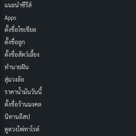
เพื่อจะต้องชนะคดีความให้ได้
แนะนำซีรีส์
Apps
แนว: Comedy, Crime, Romance
ตั้งชื่อโซเชียล
นักแสดงนำ: Song Joong-ki, Yeo-bin Jeon,
Taecyeon
ตั้งชื่อลูก
ความยาว : 21 ตอน
ตั้งชื่อสัตว์เลี้ยง
IMDb: 8.7/10
ทำนายฝัน
ช่องทางการดู:
Netflix
สุ่มวงล้อ
3. My Love From The Star ยัยตัวร้ายกับนายต่าง
ราคาน้ำมันวันนี้
ดาว (2013)
ตั้งชื่อร้านมงคล
นิทานอีสป
ดูดวงไพ่ทาโรต์