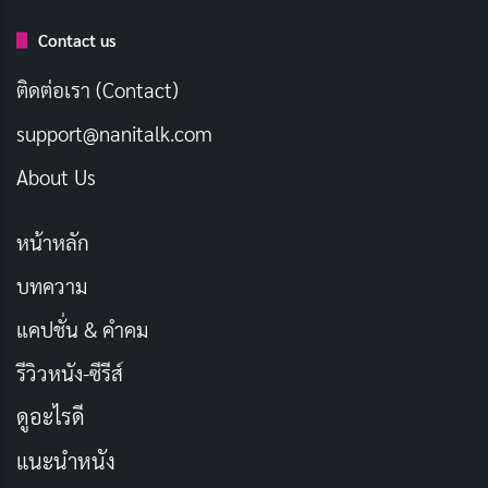
เรื่องย่อ วินเชนโซ่ ทนายมาเฟีย
Contact us
เมื่อตอนที่เขาอายุได้ 8 ขวบ พัคจูฮยอง ได้ถูกส่งตัวไปอยู่ที่
ติดต่อเรา (Contact)
อิตาลี หลังจากที่เขาได้รับอุปการะจากครอบครัวที่นั่น เวลา
ผ่านไปอย่างรวดเร็ว บัดนี้เขาได้เติบใหญ่กลายเป็นชายหนุ่ม
support@nanitalk.com
สุดสมาร์ท พร้อมกับชื่อใหม่และตัวตนใหม่นามว่า วินเชนโซ
About Us
คาสโน เขาเป็นนักกฎหมายฝีมือดี ที่ร่วมงานและสมคบคิด
ให้กับแก๊งมาเฟีย แต่เมื่อเกิดความขัดแย้งระหว่างกลุ่ม
หน้าหลัก
มาเฟียในพื้นที่
บทความ
เขาจึงตัดสินใจกลับมายังมาตุภูมิอีกครั้ง เพื่อค้นหาทองคำ
แคปชั่น & คำคม
แท่งที่ซุกซ่อนอยู่ใต้ตึกห้องเช่าใจกลางกรุงโซล เขาได้ใช้
รีวิวหนัง-ซีรีส์
ทักษะทางกฎหมายที่มีติดตัว เริ่มแสดงศักยภาพในแวดวง
ดูอะไรดี
ความยุติธรรมของที่นี่ ทำให้ได้มาพัวพันและรู้จักกับ ฮงชาย
อง นักกฎหมายสาวผู้เย็นชา เป็นคนประเภทต้องทุกอย่าง
แนะนำหนัง