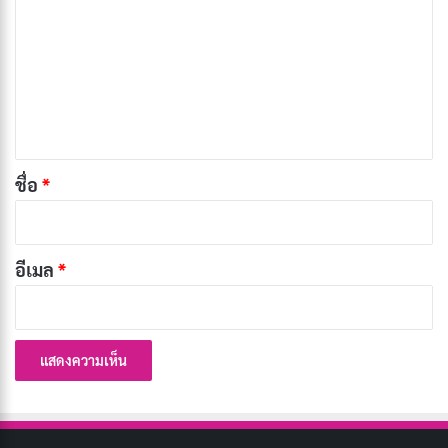
า
IMDb: 8.9/10
ม
ช่องทางการดู:
Netflix
,
Viu
เ
ห็
2. Vincenzo วินเชนโซ่ ทนายมาเฟีย (2021)
น
*
ชื่อ
*
อีเมล
*