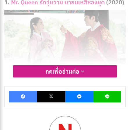
1.
Mr. Queen
รักวุ่นวาย นายมเหสีหลงยุค
(2020)
กดเพื่ออ่านต่อ
เรื่องย่อ รักวุ่นวาย นายมเหสีหลงยุค
Facebook
X
Messenger
Lin
ทุกคนที่อาศัยอยู่ในวังต่างก็มีความลับ บงฮวานเป็นเชฟที่
ทำงานในทำเนียบยุคปัจจุบัน เขามีพรสวรรค์มากจน
สามารถบอกสภาพร่างกายและสภาพจิตใจของคนอื่นได้อีก
ด้วย เพียงแค่สังเกตว่าพวกเขาเลือกอะไรเป็นเครื่องเคียง