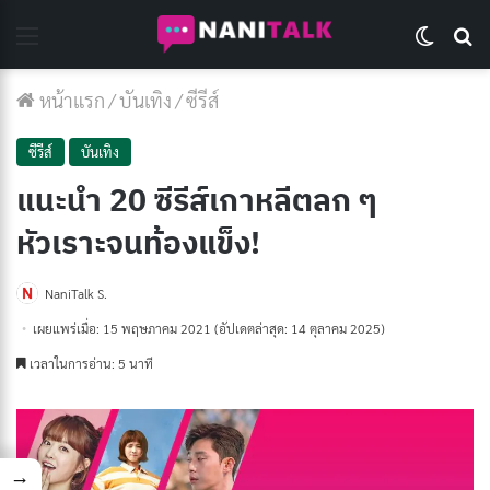
Menu
Switch 
Se
หน้าแรก
/
บันเทิง
/
ซีรีส์
ซีรีส์
บันเทิง
แนะนํา 20 ซีรีส์เกาหลีตลก ๆ
หัวเราะจนท้องแข็ง!
NaniTalk S.
เผยแพร่เมื่อ: 15 พฤษภาคม 2021
(อัปเดตล่าสุด: 14 ตุลาคม 2025)
เวลาในการอ่าน: 5 นาที
→