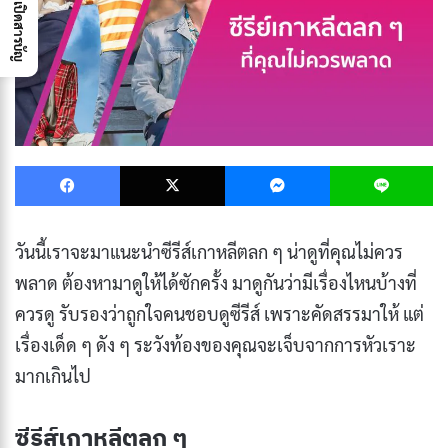
เปิดสารบัญ
Facebook
X
Messenger
L
วันนี้เราจะมาแนะนําซีรีส์เกาหลีตลก ๆ น่าดูที่คุณไม่ควร
พลาด ต้องหามาดูให้ได้ซักครั้ง มาดูกันว่ามีเรื่องไหนบ้างที่
ควรดู รับรองว่าถูกใจคนชอบดูซีรีส์ เพราะคัดสรรมาให้ แต่
เรื่องเด็ด ๆ ดัง ๆ ระวังท้องของคุณจะเจ็บจากการหัวเราะ
มากเกินไป
ซีรีส์เกาหลีตลก ๆ