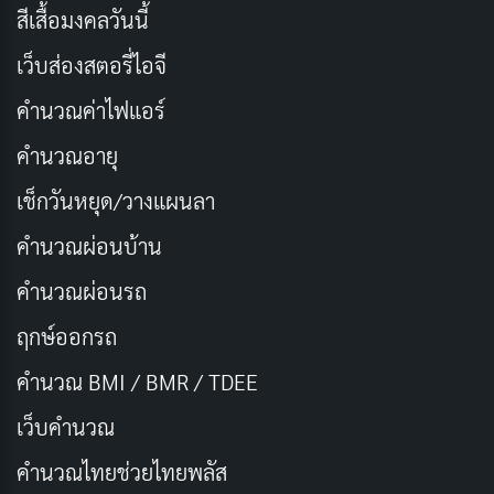
สีเสื้อมงคลวันนี้
เว็บส่องสตอรี่ไอจี
คำนวณค่าไฟแอร์
คำนวณอายุ
เรื่องย่อ ยัยตัวร้ายกับนายต่างดาว
เช็กวันหยุด/วางแผนลา
เมื่อ 400 ปีก่อน พงศาวดารโชซอนได้มีบันทึกถึงวัตถุ
คำนวณผ่อนบ้าน
ประหลาดรูปอ่างล้างหน้าปรากฏบนฟากฟ้า เคลื่อนที่
รวดเร็วดั่งลูกศร มีเสียงก้องดังและหายวับไปดุจดั่งเปลว
คำนวณผ่อนรถ
เพลิง ในเวลานั้นเองโทมินจุนได้มาถึงโลกแห่งนี้ เขามีความ
ฤกษ์ออกรถ
สามารถในการได้ยิน การมองเห็น ความเร็วที่เหนือกว่า
คำนวณ BMI / BMR / TDEE
มนุษย์ถึง 7 เท่า และพลังในการเคลื่อนย้ายสิ่งของ เขาได้
ช่วยชีวิตเด็กสาวคนหนึ่งเอาไว้ ด้วยจิตใจที่งดงามของเด็ก
เว็บคํานวณ
สาว สุดท้ายเธอยอมแลกชีวิตของตัวเองเพื่อปกป้องมินจุน
คํานวณไทยช่วยไทยพลัส