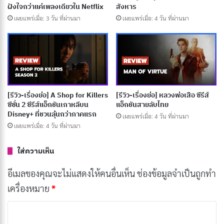
ฉ้อโกงการเงินสะเทือนสวีเดน
ฝังใจกว่าแค่เพลงเดียวใน Netflix
สังหาร
เผยแพร่เมื่อ: 3 วัน ที่ผ่านมา
เผยแพร่เมื่อ: 3 วัน ที่ผ่านมา
เผยแพร่เมื่อ: 4 วัน ที่ผ่านมา
[รีวิว-เรื่องย่อ] My Bias, My Boss (2026) ซีรีส์ติ่ง vs
CEO สุดเย็นชาบน HBO Max
เผยแพร่เมื่อ: 3 วัน ที่ผ่านมา
[รีวิว-เรื่องย่อ] One Hundred Years of Solitude
[รีวิว-เรื่องย่อ] A Shop for Killers
[รีวิว-เรื่องย่อ] หลวงพ่อเสือ ซีรีส์
ซีซั่น 2 ซีรีส์แอ็กชันเกาหลีบน
แอ็กชันสายลับไทย
Part 2 มหากาพย์แห่งโชคชะตาที่หนีไม่พ้นบน
Disney+ ที่ชวนลุ้นกว่าภาคแรก
เผยแพร่เมื่อ: 4 วัน ที่ผ่านมา
Netflix
เผยแพร่เมื่อ: 4 วัน ที่ผ่านมา
เผยแพร่เมื่อ: 3 วัน ที่ผ่านมา
ใส่ความเห็น
แนว: Comedy, Fantasy, Romance
อีเมลของคุณจะไม่แสดงให้คนอื่นเห็น
ช่องข้อมูลจำเป็นถูกทำ
เครื่องหมาย
*
นักแสดงนำ: Hye-Sun Shin, Kim Jung-Hyun, Seol
In-ah
ค
ความยาว : 20 ตอน
ว