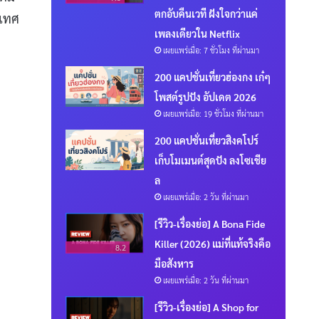
ตกอับคืนเวที ฝังใจกว่าแค่
ะเทศ
เพลงเดียวใน Netflix
เผยแพร่เมื่อ: 7 ชั่วโมง ที่ผ่านมา
200 แคปชั่นเที่ยวฮ่องกง เก๋ๆ
โพสต์รูปปัง อัปเดต 2026
เผยแพร่เมื่อ: 19 ชั่วโมง ที่ผ่านมา
200 แคปชั่นเที่ยวสิงคโปร์
เก็บโมเมนต์สุดปัง ลงโซเชีย
ล
เผยแพร่เมื่อ: 2 วัน ที่ผ่านมา
[รีวิว-เรื่องย่อ] A Bona Fide
Killer (2026) แม่ที่แท้จริงคือ
8.2
มือสังหาร
เผยแพร่เมื่อ: 2 วัน ที่ผ่านมา
[รีวิว-เรื่องย่อ] A Shop for