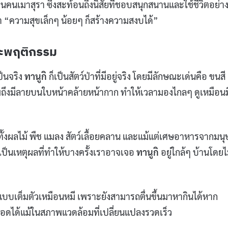
อนคนเมาสุรา ซึ่งสะท้อนถึงนิสัยที่ชอบสนุกสนานและใช้ชีวิตอย่า
่า “ความสุขเล็กๆ น้อยๆ ก็สร้างความสงบได้”
ละพฤติกรรม
็นจริง
ทานูกิ
ก็เป็นสัตว์ป่าที่มีอยู่จริง โดยมีลักษณะเด่นคือ ขนสี
ถึงมีลายบนใบหน้าคล้ายหน้ากาก ทำให้เวลามองไกลๆ ดูเหมือนม
ั้งผลไม้ พืช แมลง สัตว์เลื้อยคลาน และแม้แต่เศษอาหารจากมนุ
เป็นเหตุผลที่ทำให้บางครั้งเราอาจเจอ
ทานูกิ
อยู่ใกล้ๆ บ้านโดยไม่
ลแบบเต็มตัวเหมือนหมี เพราะยังสามารถตื่นขึ้นมาหากินได้หาก
อยู่รอดได้แม้ในสภาพแวดล้อมที่เปลี่ยนแปลงรวดเร็ว