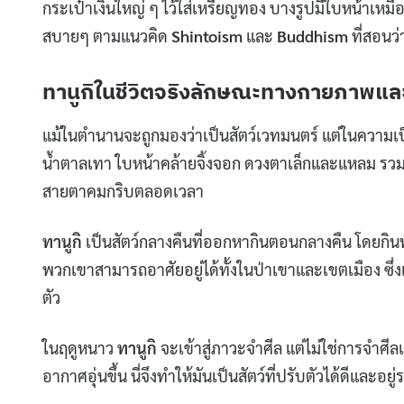
กระเป๋าเงินใหญ่ ๆ ไว้ใส่เหรียญทอง บางรูปมีใบหน้าเหมื
สบายๆ ตามแนวคิด
Shintoism
และ
Buddhism
ที่สอนว
ทานูกิในชีวิตจริงลักษณะทางกายภาพแ
แม้ในตำนานจะถูกมองว่าเป็นสัตว์เวทมนตร์ แต่ในความเป
น้ำตาลเทา ใบหน้าคล้ายจิ้งจอก ดวงตาเล็กและแหลม รวม
สายตาคมกริบตลอดเวลา
ทานูกิ
เป็นสัตว์กลางคืนที่ออกหากินตอนกลางคืน โดยกินท
พวกเขาสามารถอาศัยอยู่ได้ทั้งในป่าเขาและเขตเมือง ซึ่ง
ตัว
ในฤดูหนาว
ทานูกิ
จะเข้าสู่ภาวะจำศีล แต่ไม่ใช่การจำศี
อากาศอุ่นขึ้น นี่จึงทำให้มันเป็นสัตว์ที่ปรับตัวได้ดีและ