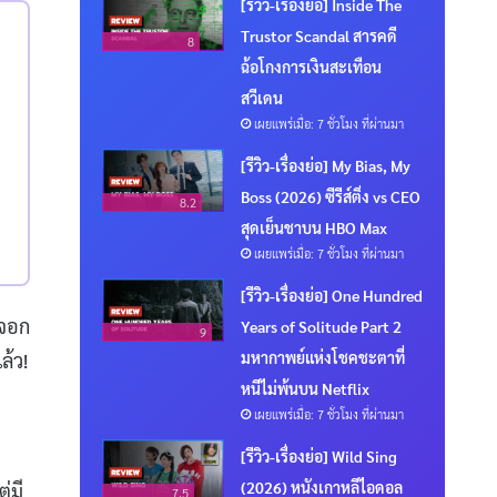
[รีวิว-เรื่องย่อ] Inside The
Trustor Scandal สารคดี
8
ฉ้อโกงการเงินสะเทือน
สวีเดน
เผยแพร่เมื่อ: 7 ชั่วโมง ที่ผ่านมา
[รีวิว-เรื่องย่อ] My Bias, My
Boss (2026) ซีรีส์ติ่ง vs CEO
8.2
สุดเย็นชาบน HBO Max
เผยแพร่เมื่อ: 7 ชั่วโมง ที่ผ่านมา
[รีวิว-เรื่องย่อ] One Hundred
งจอก
Years of Solitude Part 2
9
มหากาพย์แห่งโชคชะตาที่
ล้ว!
หนีไม่พ้นบน Netflix
เผยแพร่เมื่อ: 7 ชั่วโมง ที่ผ่านมา
[รีวิว-เรื่องย่อ] Wild Sing
(2026) หนังเกาหลีไอดอล
ต่มี
7.5