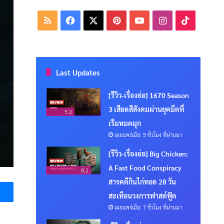
RSS
Facebook
X
Pinterest
YouTube
Instagram
TikTok
Last Updates
[รีวิว-เรื่องย่อ] 1670 Season
3 เสียดสีสังคมผ่านยุคมืดที่
5.2
เริ่มหมดมุก
เผยแพร่เมื่อ: 5 ชั่วโมง ที่ผ่านมา
[รีวิว-เรื่องย่อ] Big Chicken:
A Fast Food Conspiracy
8.2
Messenger
สารคดีกินไก่ทอด 28 วัน
สะเทือนวงการฟาสต์ฟู้ด
เผยแพร่เมื่อ: 7 ชั่วโมง ที่ผ่านมา