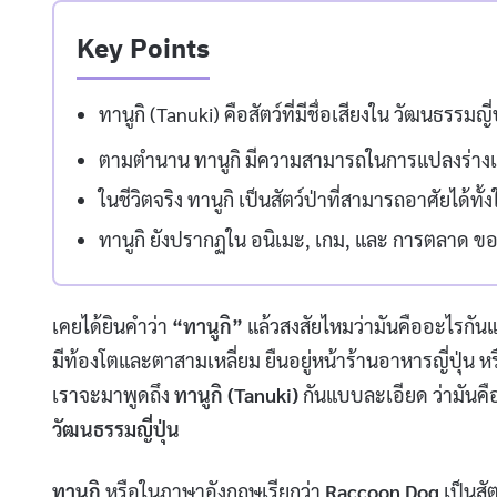
Key Points
ทานูกิ (Tanuki) คือสัตว์ที่มีชื่อเสียงใน วัฒนธรรมญ
ตามตำนาน ทานูกิ มีความสามารถในการแปลงร่าง
ในชีวิตจริง ทานูกิ เป็นสัตว์ป่าที่สามารถอาศัยได้ทั
ทานูกิ ยังปรากฏใน อนิเมะ, เกม, และ การตลาด ของญี่
เคยได้ยินคำว่า
“ทานูกิ”
แล้วสงสัยไหมว่ามันคืออะไรกัน
มีท้องโตและตาสามเหลี่ยม ยืนอยู่หน้าร้านอาหารญี่ปุ่น ห
เราจะมาพูดถึง
ทานูกิ (Tanuki)
กันแบบละเอียด ว่ามันค
วัฒนธรรมญี่ปุ่น
ทานูกิ
หรือในภาษาอังกฤษเรียกว่า
Raccoon Dog
เป็นสัต