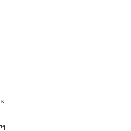
าง
อยๆ