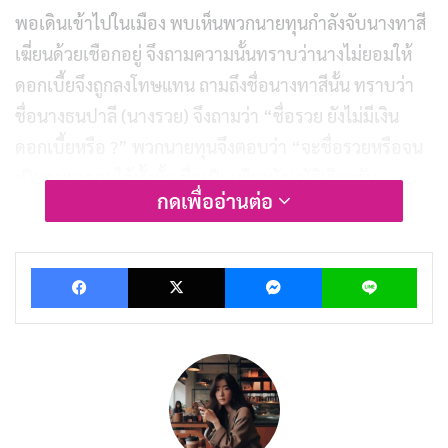
พอเดินเข้าไปในเมือง พบเห็นพวกนายทุนกำลังจับนางทาสี
เฆี่ยนด้วยเชือกอยู่ จึงถามความนั้นทราบว่านางไม่ยอมให้
ดอกเบี้ยจึงถูกลงโทษแทน ถามถึงชื่อนางทาสีนั้น ทราบว่า
ชื่อนางธนปาลี (นางรวย) จึงถามว่า “ชื่อรวย ยังไม่มีเงิน
ดอกเบี้ยหรือ ?” พวกนายทุนจึงตอบว่า “จะชื่อรวยหรือจน
เป็นคนยากจนได้ทั้งนั้น ชื่อเป็นเพียงบัญญัติเรียกกัน
กดเพื่ออ่านต่อ
เท่านั้น” เขาเริ่มรู้สึกเฉยๆ ในเรื่องชื่อยิ่งขึ้น
บทความที่เกี่ยวข้อง
Facebook
X
Messenger
Lin
นิทานชาดก : สุนัขจิ้งจอกอยากเป็นผู้นำ
มิถุนายน 16, 2019
นิทานชาดก : ไก่ขันไม่เป็นเวลา
มิถุนายน 15, 2019