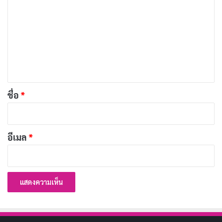
ว
า
นิทานชาดกสั้น ๆ
นิทานชาดกเรื่องสั้น
ม
เ
Copy URL
ห็
น
*
ชื่อ
*
อีเมล
*