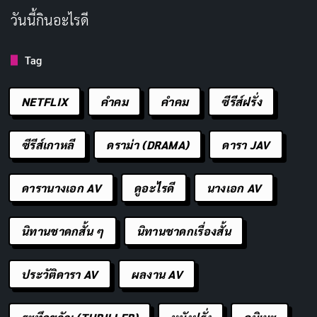
วันนี้กินอะไรดี
Tag
NETFLIX
คำคม
คําคม
ซีรีส์ฝรั่ง
ซีรีส์เกาหลี
ดราม่า (DRAMA)
ดารา JAV
ดารานางเอก AV
ดูอะไรดี
นางเอก AV
นิทานชาดกสั้น ๆ
นิทานชาดกเรื่องสั้น
ประวัติดารา AV
ผลงาน AV