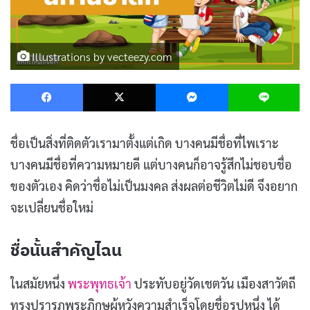
Illustrations by vecteezy.com
Facebook
X
Messenger
L
ชื่อเป็นสิ่งที่ติดตัวเรามาตั้งแต่เกิด บางคนมีชื่อที่ไพเราะ
บางคนมีชื่อที่ความหมายดี แต่บางคนก็อาจรู้สึกไม่ชอบชื่อ
ของตัวเอง คิดว่าชื่อไม่เป็นมงคล ส่งผลต่อชีวิตไม่ดี จึงอยาก
จะเปลี่ยนชื่อใหม่
ชื่อนั้นสำคัญไฉน
ในสมัยหนึ่ง
พระพุทธเจ้า
ประทับอยู่วัดเชตวัน เมืองสาวัตถี
ทรงปรารภพระภิกษุผู้หวังความสำเร็จโดยชื่อรูปหนึ่ง ได้