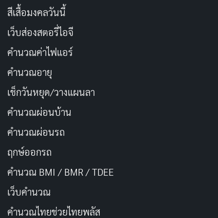
สีเสื้อมงคลวันนี้
เว็บส่องสตอรี่ไอจี
คำนวณค่าไฟแอร์
คำนวณอายุ
เช็กวันหยุด/วางแผนลา
คำนวณผ่อนบ้าน
คำนวณผ่อนรถ
ฤกษ์ออกรถ
คำนวณ BMI / BMR / TDEE
เว็บคํานวณ
คํานวณไทยช่วยไทยพลัส