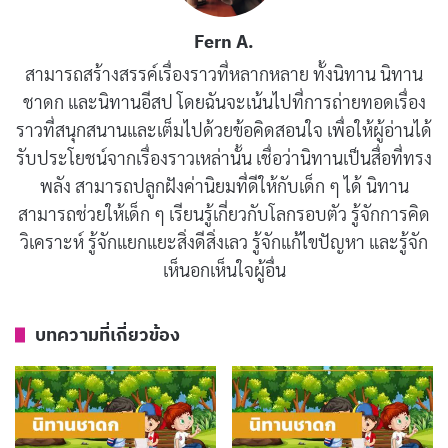
Fern A.
นิทานชาดก : นกกระจาบเจ้าปัญญา
มิถุนายน 15, 2019
สามารถสร้างสรรค์เรื่องราวที่หลากหลาย ทั้งนิทาน นิทาน
ชาดก และนิทานอีสป โดยฉันจะเน้นไปที่การถ่ายทอดเรื่อง
ราวที่สนุกสนานและเต็มไปด้วยข้อคิดสอนใจ เพื่อให้ผู้อ่านได้
นิทานชาดก : ตายเพราะปาก
รับประโยชน์จากเรื่องราวเหล่านั้น เชื่อว่านิทานเป็นสื่อที่ทรง
มิถุนายน 15, 2019
พลัง สามารถปลูกฝังค่านิยมที่ดีให้กับเด็ก ๆ ได้ นิทาน
สามารถช่วยให้เด็ก ๆ เรียนรู้เกี่ยวกับโลกรอบตัว รู้จักการคิด
วิเคราะห์ รู้จักแยกแยะสิ่งดีสิ่งเลว รู้จักแก้ไขปัญหา และรู้จัก
เขาได้เดินทางออกจากเมืองไป ในระหว่างทางพบคนหลง
เห็นอกเห็นใจผู้อื่น
ทางคนหนึ่ง จึงถามชื่อ ทราบว่าชื่อ ปันถกะ(นายชำนาญ
ทาง) จึงถามว่า “ขนาดชื่อชำนาญทางยังหลงทางอยู่หรือ ?”
บทความที่เกี่ยวข้อง
คนหลงทางจึงตอบว่า “จะชื่อชำนาญทางหรือไม่ชำนาญ
ทาง ก็มีโอกาสหลงทางได้เท่ากัน เพราะชื่อเป็นบัญญัติ
สำหรับเรียกกันเท่านั้น”