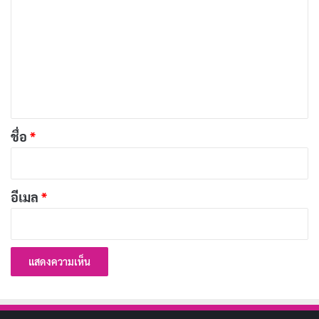
ว
า
ม
เ
ห็
น
*
ชื่อ
*
อีเมล
*