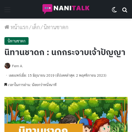
Menu
Switch 
Se
หน้าแรก
/
เด็ก
/
นิทานชาดก
นิทานชาดก
นิทานชาดก : นกกระจาบเจ้าปัญญา
Fern A.
เผยแพร่เมื่อ: 15 มิถุนายน 2019
(อัปเดตล่าสุด: 2 พฤศจิกายน 2023)
เวลาในการอ่าน: น้อยกว่าหนึ่งนาที