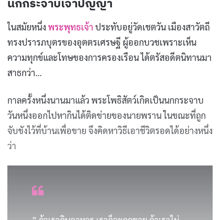
นกกระจาบเจ้าปัญญา
ในสมัยหนึ่ง
พระพุทธเจ้า
ประทับอยู่วัดเชตวัน เมืองสาวัตถี
ทรงปรารภบุตรของอุตตรเศรษฐี ผู้ออกบวชเพราะเห็น
ความทุกข์และโทษของการครองเรือน ได้ตรัสอดีตนิทานมา
สาธกว่า…
กาลครั้งหนึ่งนานมาแล้ว พระโพธิสัตว์เกิดเป็นนกกระจาบ
วันหนึ่งออกไปหากินได้ติดข่ายของนายพราน ในขณะที่ถูก
จับขังไว้ที่บ้านเพื่อขาย จึงคิดหาวิธีเอาชีวิตรอดได้อย่างหนึ่ง
ว่า
” ถ้าเรากินอาหาร เราก็จะถูกขาย ถ้าเราไม่