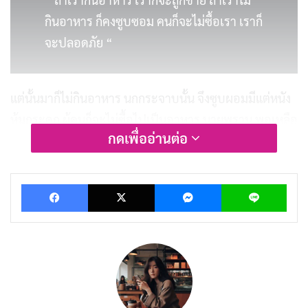
กินอาหาร ก็คงซูบซอม คนก็จะไม่ซื้อเรา เราก็
จะปลอดภัย “
แต่นั้นมาก็ไม่กินอาหาร นกกระจาบนั้น จึงซูบผอมมีแต่หนัง
หุ้มกระดูก ผู้คนก็จะไม่ซื้อไปเป็นอาหาร นายพราน พอเหลือ
กดเพื่ออ่านต่อ
เพียงนกกระจาบโพธิสัตว์ตัวเดียว ก็จับมันออกมาจากกรง ดู
ว่ามันเป็นอะไรพอนายพรานเผลอเท่านั้น นกกระจาบก็บิน
หนีกลับไปที่อยู่ของตน เมื่อฝูงนกกระจาบซักถาม ก็ได้บอก
Facebook
X
Messenger
Lin
เรื่องราวให้ทราบ แล้วกล่าวคาถาว่า
บทความที่เกี่ยวข้อง
นิทานชาดก : สุนัขจิ้งจอกอยากเป็นผู้นำ
มิถุนายน 16, 2019