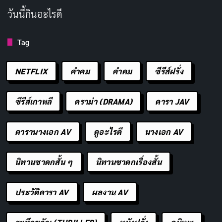
วันนี้กินอะไรดี
Tag
NETFLIX
คำคม
คําคม
ซีรีส์ฝรั่ง
ซีรีส์เกาหลี
ดราม่า (DRAMA)
ดารา JAV
ดารานางเอก AV
ดูอะไรดี
นางเอก AV
นิทานชาดกสั้น ๆ
นิทานชาดกเรื่องสั้น
ประวัติดารา AV
ผลงาน AV