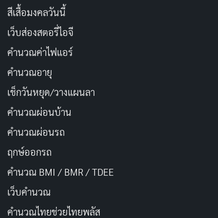
สีเสื้อมงคลวันนี้
เว็บส่องสตอรี่ไอจี
คำนวณค่าไฟแอร์
คำนวณอายุ
เช็กวันหยุด/วางแผนลา
คำนวณผ่อนบ้าน
คำนวณผ่อนรถ
ฤกษ์ออกรถ
คำนวณ BMI / BMR / TDEE
เว็บคํานวณ
คํานวณไทยช่วยไทยพลัส