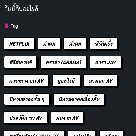
วันนี้กินอะไรดี
Tag
NETFLIX
คำคม
คําคม
ซีรีส์ฝรั่ง
ซีรีส์เกาหลี
ดราม่า (DRAMA)
ดารา JAV
ดารานางเอก AV
ดูอะไรดี
นางเอก AV
นิทานชาดกสั้น ๆ
นิทานชาดกเรื่องสั้น
ประวัติดารา AV
ผลงาน AV