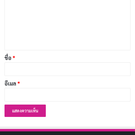
ว
นิทานเรื่องนี้สอนให้รู้ว่า
า
ม
เล่ห์เหลี่ยมของคนมีมาก ก่อนจะเชื่อใครควรศึกษาให้
เ
ถ่องแท้
ห็
น
นิทานชาดกสั้น ๆ
นิทานชาดกเรื่องสั้น
*
ชื่อ
*
Copy URL
อีเมล
*