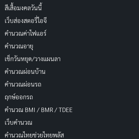
สีเสื้อมงคลวันนี้
เว็บส่องสตอรี่ไอจี
คำนวณค่าไฟแอร์
คำนวณอายุ
เช็กวันหยุด/วางแผนลา
คำนวณผ่อนบ้าน
คำนวณผ่อนรถ
ฤกษ์ออกรถ
คำนวณ BMI / BMR / TDEE
เว็บคํานวณ
คํานวณไทยช่วยไทยพลัส