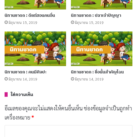
ก็จับหนูโพธิสัตว์ไว้เพื่อจะกิน หนูรู้เรื่องราวทั้งปวง จึงกล่าว
คาถาว่า
นิทานชาดก : ดีแต่สอนคนอื่น
นิทานชาดก : ปลาเจ้าปัญญา
มิถุนายน 15, 2019
มิถุนายน 15, 2019
” ผู้ใด กล่าวเชิดชูธรรมให้เป็นธงชัย ล่อลวง
ให้สัตว์ทั้งหลายตายใจแล้วซ่อนตนประพฤติ
นิทานชาดก : คนมีศิลปะ
นิทานชาดก : ชื่อนั้นสำคัญไฉน
ชั่ว ความประพฤติของผู้นั้น ชื่อว่า เป็นความ
มิถุนายน 14, 2019
มิถุนายน 14, 2019
ประพฤติของแมว “
ใส่ความเห็น
อีเมลของคุณจะไม่แสดงให้คนอื่นเห็น
ช่องข้อมูลจำเป็นถูกทำ
หนูพูดพลางก็กระโดดเกาะคอหมาจิ้งจอกกัดที่ซอกคอมัน
เครื่องหมาย
*
ตายทันที ฝูงหนูได้กลับมากัดกินหมาจิ้งจอกเป็นอาหาร และ
ค
อยู่สุขสบายสืบมา