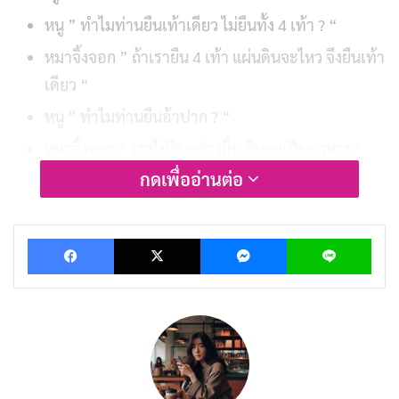
หนู ” ทำไมท่านยืนเท้าเดียว ไม่ยืนทั้ง 4 เท้า ? “
หมาจิ้งจอก ” ถ้าเรายืน 4 เท้า แผ่นดินจะไหว จึงยืนเท้า
เดียว “
หนู ” ทำไมท่านยืนอ้าปาก ? “
หมาจิ้งจอก ” เราไม่กินอย่างอื่น กินลมเป็นอาหาร”
กดเพื่ออ่านต่อ
หนู ” ทำไมท่านจ้องดูดวงอาทิตย์ ? “
หมาจิ้งจอก ” เรานอบน้อมพระอาทิตย์ “
Facebook
X
Messenger
Lin
หนูเชื่อว่าหมาจิ้งจอกว่าเป็นผู้ทรงศีล จึงพากันบำรุงมันอยู่
ฝ่ายหมาจิ้งจอกก็จับหนูตัวสุดท้ายกินเป็นอาหารทุกวัน กิน
เสร็จก็เช็ดปากยืนต่อ เป็นเช่นนี้เรื่อยมาจนหนูลดน้อยลง
บทความที่เกี่ยวข้อง