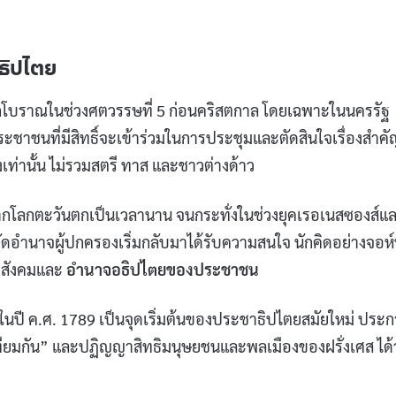
ธิปไตย
กโบราณในช่วงศตวรรษที่ 5 ก่อนคริสตกาล โดยเฉพาะในนครรัฐ
ชาชนที่มีสิทธิ์จะเข้าร่วมในการประชุมและตัดสินใจเรื่องสำคั
งเท่านั้น ไม่รวมสตรี ทาส และชาวต่างด้าว
กโลกตะวันตกเป็นเวลานาน จนกระทั่งในช่วงยุคเรอเนสซองส์แ
ัดอำนาจผู้ปกครองเริ่มกลับมาได้รับความสนใจ นักคิดอย่างจอห
ญาสังคมและ
อำนาจอธิปไตยของประชาชน
ศสในปี ค.ศ. 1789 เป็นจุดเริ่มต้นของประชาธิปไตยสมัยใหม่ ประ
เทียมกัน” และปฏิญญาสิทธิมนุษยชนและพลเมืองของฝรั่งเศส ได้