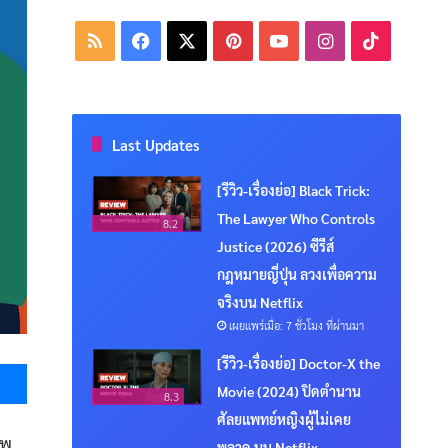
RSS
Facebook
X
Pinterest
YouTube
Instagram
TikTok
Last Updates
[รีวิว-เรื่องย่อ] Black Trick:
The Lawyer Who Controls
8.2
Justice (2026) ซีรีส์
กฎหมายญี่ปุ่น ลวงเพื่อความ
จริงบน Netflix
เผยแพร่เมื่อ: 7 ชั่วโมง ที่ผ่านมา
Messenger
[รีวิว-เรื่องย่อ] Doctor-X the
Movie (2024) ปิดตำนาน
8.3
ศัลยแพทย์หญิงผู้ไม่เคย
าพ
พลาด บน Netflix