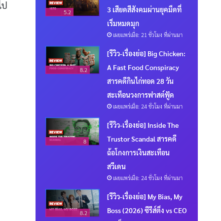
ไป
3 เสียดสีสังคมผ่านยุคมืดที่
5.2
เริ่มหมดมุก
เผยแพร่เมื่อ: 21 ชั่วโมง ที่ผ่านมา
[รีวิว-เรื่องย่อ] Big Chicken:
A Fast Food Conspiracy
8.2
สารคดีกินไก่ทอด 28 วัน
สะเทือนวงการฟาสต์ฟู้ด
เผยแพร่เมื่อ: 24 ชั่วโมง ที่ผ่านมา
[รีวิว-เรื่องย่อ] Inside The
Trustor Scandal สารคดี
8
ฉ้อโกงการเงินสะเทือน
สวีเดน
เผยแพร่เมื่อ: 24 ชั่วโมง ที่ผ่านมา
[รีวิว-เรื่องย่อ] My Bias, My
Boss (2026) ซีรีส์ติ่ง vs CEO
8.2