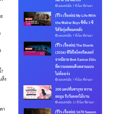
เผยแพร่เมื่อ: 7 ชั่วโมง ที่ผ่านมา
[รีวิว-เรื่องย่อ] My Life With
ละ
the Walter Boys ซีซั่น 3 ซี
2.8
รีส์วัยรุ่นที่หมดพลัง
า
เผยแพร่เมื่อ: 7 ชั่วโมง ที่ผ่านมา
[รีวิว-เรื่องย่อ] The Shards
น
(2026) ซีรีส์ไซโคทริลเลอร์
7.7
จากนิยาย Bret Easton Ellis
ที่ความหลอนคืบคลานแบบ
้?
ไม่ต้องเร่ง
สิ่ง
เผยแพร่เมื่อ: 7 ชั่วโมง ที่ผ่านมา
200 แคปชั่นซากุระ หวาน
ละมุน รับวันดอกไม้บาน
เผยแพร่เมื่อ: 11 ชั่วโมง ที่ผ่านมา
ะพา
[รีวิว-เรื่องย่อ] 1670 Season