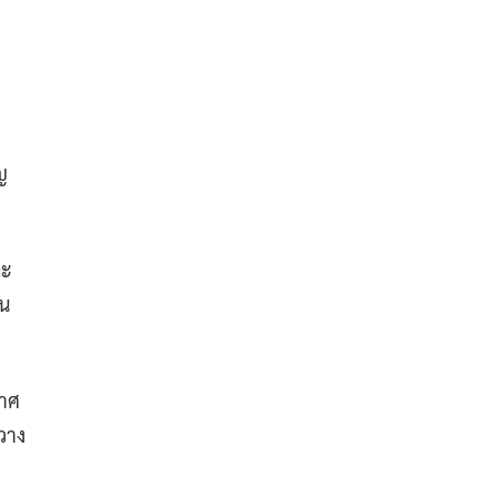
ญ
ละ
์น
กาศ
วาง