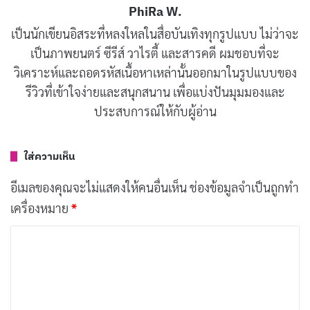
PhiRa W.
[รีวิว-เรื่องย่อ] Wild Sing (2026) หนังเกาหลีไอดอล
เป็นนักเขียนอิสระที่หลงใหลในสื่อบันเทิงทุกรูปแบบ ไม่ว่าจะ
ตกอับคืนเวที ฝังใจกว่าแค่เพลงเดียวใน Netflix
เป็นภาพยนตร์ ซีรีส์ วาไรตี้ และสารคดี ผมชอบที่จะ
เผยแพร่เมื่อ: 2 ชั่วโมง ที่ผ่านมา
วิเคราะห์และถอดรหัสเนื้อหาเหล่านั้นออกมาในรูปแบบของ
รีวิวที่เข้าใจง่ายและสนุกสนาน เพื่อแบ่งปันมุมมองและ
200 แคปชั่นเที่ยวฮ่องกง เก๋ๆ โพสต์รูปปัง อัปเดต
ประสบการณ์ให้กับผู้อ่าน
2026
เผยแพร่เมื่อ: 14 ชั่วโมง ที่ผ่านมา
ใส่ความเห็น
ประวัติ Yayoi Hamabe นางเอก AV ญี่ปุ่นดาวรุ่งจาก
อีเมลของคุณจะไม่แสดงให้คนอื่นเห็น
ช่องข้อมูลจำเป็นถูกทำ
FALENO ผลงานเด่น
เผยแพร่เมื่อ: 23 ชั่วโมง ที่ผ่านมา
เครื่องหมาย
*
ค
200 แคปชั่นเที่ยวสิงคโปร์ เก็บโมเมนต์สุดปัง ลงโซ
ว
เชียล
เผยแพร่เมื่อ: 2 วัน ที่ผ่านมา
า
ม