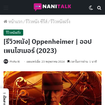
Menu
Switch 
Se
หน้าแรก
/
รีวิวหนัง-ซีรีส์
/
รีวิวหนังฝรั่ง
รีวิวหนังฝรั่ง
[รีวิวหนัง] Oppenheimer | ออป
เพนไฮเมอร์ (2023)
PhiRa W.
เผยแพร่เมื่อ: 23 พฤษภาคม 2024
เวลาในการอ่าน: 1 นาที
→
เปิดสารบัญ