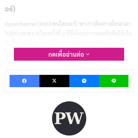
อร์)
Oppenheimer (ออปเพนไฮเมอร์) พาเราเดินทางย้อนเวลา
ไปสู่ช่วงสงครามโลกครั้งที่ 2 ที่ซึ่งโครงการแมนฮัตตันได้เริ่ม
ต้นขึ้น โดยมี เจ. โรเบิร์ต ออพเพนไฮเมอร์ รับบทโดย คิล
เลียน เมอร์ฟี เป็นผู้นำทีมนักวิทยาศาสตร์ผู้ปราดเปรื่องใน
กดเพื่ออ่านต่อ
การพัฒนาระเบิดปรมาณู เพื่อเป็นอาวุธสำคัญในการยุติ
สงคราม
Facebook
X
Messenger
Lin
แต่เส้นทางสู่การสร้างอาวุธที่ทรงพลังที่สุดในประวัติศาสตร์
ไม่ได้โรยด้วยกลีบกุหลาบ ออพเพนไฮเมอร์ ต้องเผชิญกับ
ความกดดัน ความขัดแย้งทางจริยธรรม และการต่อสู้
ทางการเมือง ที่ท้าทายความเชื่อและอุดมการณ์ของเขา
บทความที่เกี่ยวข้อง