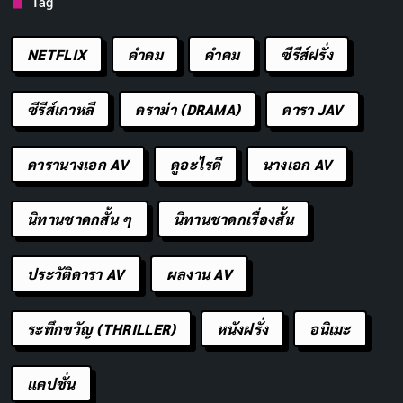
Tag
NETFLIX
คำคม
คําคม
ซีรีส์ฝรั่ง
ซีรีส์เกาหลี
ดราม่า (DRAMA)
ดารา JAV
ดารานางเอก AV
ดูอะไรดี
นางเอก AV
RELEASED
RUNTIME
2023-07-19
181 min
นิทานชาดกสั้น ๆ
นิทานชาดกเรื่องสั้น
STATUS
ประวัติดารา AV
ผลงาน AV
Released
Movie
หนังชีวิต
ประวัติศาสตร์
Released
ระทึกขวัญ (THRILLER)
หนังฝรั่ง
อนิเมะ
ออพเพนไฮเมอร์
Oppenheimer
— 2023
แคปชั่น