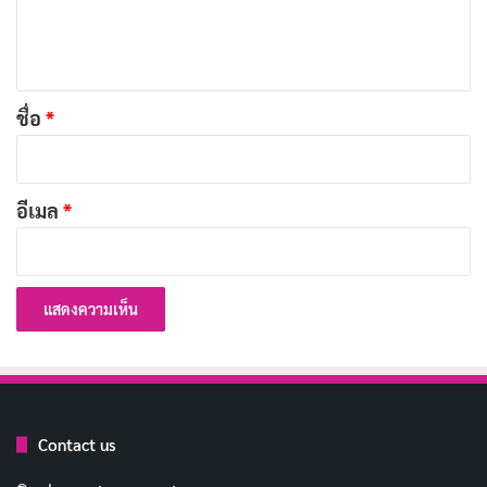
เ
ภาพยนตร์เรื่องนี้ไม่ได้เน้นเพียงการพัฒนาเทคโนโลยี แต่ยัง
ห็
เจาะลึกถึงความสัมพันธ์ที่ซับซ้อนของออพเพนไฮเมอร์ กับ
น
คนรอบข้าง ไม่ว่าจะเป็นเพื่อนร่วมงาน คนรัก และศัตรู
*
ชื่อ
*
ทางการเมือง ทุกความสัมพันธ์เหล่านี้ล้วนมีผลกระทบต่อ
การตัดสินใจ และเส้นทางชีวิตของเขา
อีเมล
*
Contact us