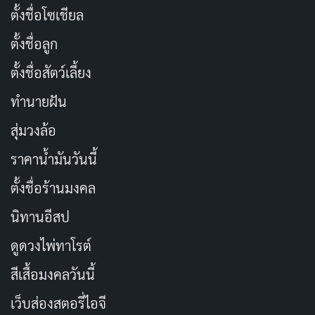
ไม่ว่าจะเป็นบทสนทนาที่คมคาย หรือการแสดงออกทาง
ตั้งชื่อโซเชียล
สีหน้าและแววตา ทุกอย่างล้วนถ่ายทอดอารมณ์ และความ
ตั้งชื่อลูก
รู้สึกของตัวละครออกมาได้อย่างลึกซึ้ง
ตั้งชื่อสัตว์เลี้ยง
โปรดักชัน
ทำนายฝัน
Oppenheimer เป็นภาพยนตร์ที่สร้างสรรค์ขึ้นอย่างพิถีพิถัน
สุ่มวงล้อ
ตั้งแต่การถ่ายภาพที่สวยงาม การตัดต่อที่ลื่นไหล ไปจนถึง
ราคาน้ำมันวันนี้
ดนตรีประกอบที่เร้าอารมณ์ ทุกองค์ประกอบล้วนทำงาน
ตั้งชื่อร้านมงคล
ร่วมกันอย่างลงตัว เพื่อสร้างประสบการณ์ที่สมจริง และน่า
ประทับใจให้กับผู้ชม
นิทานอีสป
ดูดวงไพ่ทาโรต์
ฉากต่างๆ ในภาพยนตร์ได้รับการออกแบบอย่างละเอียด
เพื่อสะท้อนบรรยากาศของยุคสมัย และความตึงเครียดของ
สีเสื้อมงคลวันนี้
สถานการณ์ การใช้แสง สี และเสียง ช่วยเพิ่มมิติและความ
เว็บส่องสตอรี่ไอจี
ลึกให้กับเรื่องราว