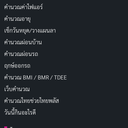
คำนวณค่าไฟแอร์
Oppenheimer ไม่ได้เป็นเพียงภาพยนตร์ที่เล่าเรื่องราวทาง
คำนวณอายุ
ประวัติศาสตร์ แต่ยังเป็นงานศิลปะที่สร้างสรรค์ขึ้นด้วย
เช็กวันหยุด/วางแผนลา
ความประณีตและใส่ใจในรายละเอียด
คำนวณผ่อนบ้าน
สรุป
คำนวณผ่อนรถ
ฤกษ์ออกรถ
Oppenheimer เป็นภาพยนตร์ที่ท้าทายความคิด และสร้าง
ความประทับใจไม่รู้ลืม มันไม่ใช่แค่เรื่องราวของการสร้าง
คำนวณ BMI / BMR / TDEE
ระเบิดปรมาณู แต่เป็นการสำรวจจิตวิญญาณของมนุษย์
เว็บคํานวณ
ท่ามกลางความขัดแย้ง และการตัดสินใจที่ยากลำบาก
คํานวณไทยช่วยไทยพลัส
วันนี้กินอะไรดี