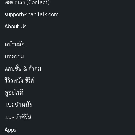
ติดต่อเรา (Contact)
การแสดง
support@nanitalk.com
คิลเลียน เมอร์ฟี
แสดงบทบาทของ เจ. โรเบิร์ต ออพเพนไฮ
About Us
เมอร์ ได้อย่างน่าทึ่ง เขาถ่ายทอดความฉลาดหลักแหลม
ความทะเยอทะยาน และความขัดแย้งภายในของตัวละคร
หน้าหลัก
ออกมาได้อย่างสมบูรณ์แบบ
บทความ
นอกจากนี้ ยังมีทีมนักแสดงสมทบที่ยอดเยี่ยม เช่น เอมีลี บ
แคปชั่น & คำคม
ลันท์ ในบทบาทภรรยาของออพเพนไฮเมอร์, แมตต์ เดมอน
รีวิวหนัง-ซีรีส์
ในบทบาทนายพลเลสลี โกรฟส์ และ โรเบิร์ต ดาวนีย์ จูเนียร์
ในบทบาท ลูอิส สเตราส์ ทุกคนต่างมอบการแสดงที่น่าจดจำ
ดูอะไรดี
และช่วยเสริมสร้างความสมจริงให้กับเรื่องราว
แนะนำหนัง
แนะนำซีรีส์
การแสดงของนักแสดงทุกคนใน Oppenheimer เป็นส่วน
สำคัญที่ทำให้ภาพยนตร์เรื่องนี้มีความน่าสนใจ และทรงพลัง
Apps