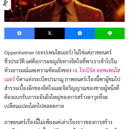
Facebook
X
Messenger
L
Oppenheimer (ออปเพนไฮเมอร์) ไม่ใช่แค่ภาพยนตร์
ชีวประวัติ แต่คือการผจญภัยทางจิตใจที่พาเราเข้าไปใน
ห้วงอารมณ์และความขัดแย้งของ
เจ. โรเบิร์ต ออพเพนไฮ
เมอร์
บิดาแห่งระเบิดปรมาณู ภาพยนตร์เรื่องนี้พาผู้ชมไป
สำรวจเบื้องลึกของจิตใจและจิตวิญญาณของชายผู้หนึ่งที่
ต้องแบกรับภาระอันยิ่งใหญ่ของการสร้างอาวุธที่จะ
เปลี่ยนแปลงโลกไปตลอดกาล
ภาพยนตร์เรื่องนี้ไม่เพียงแค่เล่าเรื่องราวของการสร้าง