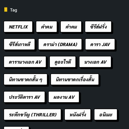
STREAM ON
Tag
Netflix
NETFLIX
คำคม
คําคม
ซีรีส์ฝรั่ง
นักแสดงนำ
ซีรีส์เกาหลี
ดราม่า (DRAMA)
ดารา JAV
ดารานางเอก AV
ดูอะไรดี
นางเอก AV
Reza Rahadian
Chelsea Islan
Ernest Prakasa
Indah
นิทานชาดกสั้น ๆ
นิทานชาดกเรื่องสั้น
Rudy Habibie
Illona Ianovska
Liem Keng Kie
Permatasari
Ayu
ประวัติดารา AV
ผลงาน AV
ระทึกขวัญ (THRILLER)
หนังฝรั่ง
อนิเมะ
Pandji
Boris Bokir
Dian Nitami
Donny Damara
Poltak Hasibuan
R.A. Tuti Marini
Alwi Abdul Jalil
Pragiwaksono
Puspowardojo
Habibie (Ayah
Peter Manumasa
(Mami Rudy)
Rudy)