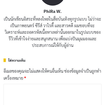
การแสดง
PhiRa W.
เป็นนักเขียนอิสระที่หลงใหลในสื่อบันเทิงทุกรูปแบบ ไม่ว่าจะ
Reza Rahadian
สวมบทบาทเป็นบีเจฮาบีบีได้อย่างน่า
เป็นภาพยนตร์ ซีรีส์ วาไรตี้ และสารคดี ผมชอบที่จะ
ประทับใจ เขาถ่ายทอดความฉลาดหลักแหลม ความ
วิเคราะห์และถอดรหัสเนื้อหาเหล่านั้นออกมาในรูปแบบของ
ทะเยอทะยาน และอารมณ์ขันของฮาบีบีได้อย่างเป็น
รีวิวที่เข้าใจง่ายและสนุกสนาน เพื่อแบ่งปันมุมมองและ
ธรรมชาติ
Chelsea Islan
ผู้รับบท Ilona ก็แสดงได้อย่างยอด
ประสบการณ์ให้กับผู้อ่าน
เยี่ยม เธอสามารถถ่ายทอดความรักที่บริสุทธิ์ ความเข้มแข็ง
และความเข้าใจ ที่มีต่อฮาบีบีได้อย่างลึกซึ้ง นักแสดงสมทบ
ใส่ความเห็น
คนอื่น ๆ ก็ทำหน้าที่ได้อย่างดีเยี่ยม ช่วยเสริมสร้างความ
สมบูรณ์ให้กับเรื่องราว
อีเมลของคุณจะไม่แสดงให้คนอื่นเห็น
ช่องข้อมูลจำเป็นถูกทำ
เครื่องหมาย
*
โปรดักชัน
ค
ว
ภาพยนตร์เรื่องนี้มีความโดดเด่นในด้านโปรดักชั่น ตั้งแต่
า
การออกแบบฉาก การแต่งกาย ไปจนถึงดนตรีประกอบ