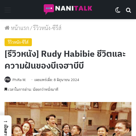
Menu
Switch 
Se
หน้าแรก
/
รีวิวหนัง-ซีรีส์
รีวิวหนัง-ซีรีส์
[รีวิวหนัง] Rudy Habibie ชีวิตและ
ความฝันของบีเจฮาบีบี
PhiRa W.
เผยแพร่เมื่อ: 8 มิถุนายน 2024
เวลาในการอ่าน: น้อยกว่าหนึ่งนาที
→
เปิดสารบัญ