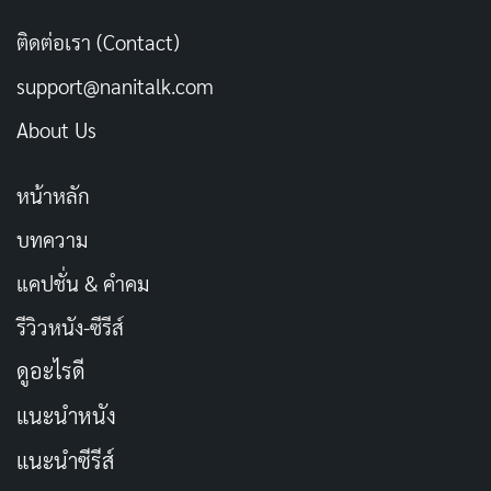
[รีวิว-เรื่องย่อ] Doctor-X the Movie (2024) ปิด
ติดต่อเรา (Contact)
ตำนานศัลยแพทย์หญิงผู้ไม่เคยพลาด บน Netflix
support@nanitalk.com
เผยแพร่เมื่อ: 3 วัน ที่ผ่านมา
About Us
[รีวิว-เรื่องย่อ] My Life With the Walter Boys ซีซั่น
3 ซีรีส์วัยรุ่นที่หมดพลัง
หน้าหลัก
เผยแพร่เมื่อ: 3 วัน ที่ผ่านมา
บทความ
แคปชั่น & คำคม
สรุป
รีวิวหนัง-ซีรีส์
Rudy Habibie เป็นภาพยนตร์ที่สร้างแรงบันดาลใจและ
ดูอะไรดี
อบอุ่นหัวใจ เป็นเรื่องราวของความฝัน ความรัก มิตรภาพ
แนะนำหนัง
และการเสียสละ ที่จะทำให้คุณยิ้ม หัวเราะ และอาจเสีย
น้ำตา เป็นภาพยนตร์ที่ควรค่าแก่การรับชมสำหรับทุกคนที่
แนะนำซีรีส์
กำลังมองหาแรงบันดาลใจและความหวังในชีวิต