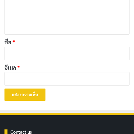
ม
ทั้งหมดนี้ช่วยสร้างบรรยากาศของยุคสมัยและสถานที่ได้
เ
อย่างสมจริง ฉากสวยงามของเมืองอาเคินและการถ่ายทำที่
ห็
อินโดนีเซียช่วยเพิ่มความงดงามให้กับภาพยนตร์ ดนตรี
น
ประกอบที่ไพเราะและทรงพลังช่วยขับเน้นอารมณ์ของ
*
ชื่อ
*
แต่ละฉากได้อย่างลงตัว
บทความที่เกี่ยวข้อง
อีเมล
*
ประวัติ Kira Kira จากคุณหนูขี้อาย สู่นางเอก AV
น้องใหม่ MOODYZ มาแรง
เผยแพร่เมื่อ: 2 วัน ที่ผ่านมา
[รีวิว-เรื่องย่อ] Black Trick: The Lawyer Who
Controls Justice (2026) ซีรีส์กฎหมายญี่ปุ่น ลวง
เพื่อความจริงบน Netflix
เผยแพร่เมื่อ: 3 วัน ที่ผ่านมา
Contact us