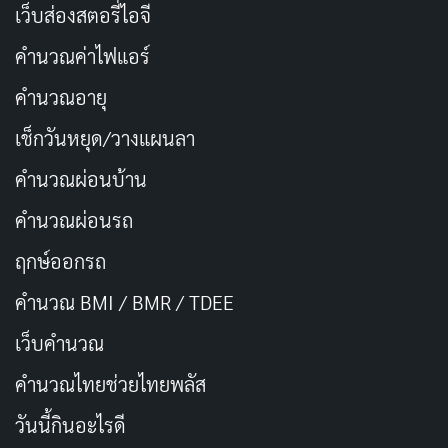
เว็บส่องสตอรี่ไอจี
STATUS
คำนวณค่าไฟแอร์
Released
คำนวณอายุ
Movie
หนังรักโรแมนติก
หนังชีวิต
ประวัติศาสตร์
Released
เช็กวันหยุด/วางแผนลา
รูดี้ ฮาบีบี
คำนวณผ่อนบ้าน
Rudy Habibie
— 2016
คำนวณผ่อนรถ
IMDB RATING
TMDB
ฤกษ์ออกรถ
7.5
7.6
/10
/10
คำนวณ BMI / BMR / TDEE
รูดีได้พบกับอิโลนา แต่ด้วยวิสัยทัศน์ชีวิตที่แตกต่างกัน
เว็บคํานวณ
ทำให้ทั้งคู่ยากจะอยู่ด้วยกัน อิโลนาต้องการให้รูดีอยู่ที่
คํานวณไทยช่วยไทยพลัส
เยอรมนี ขณะที่เธอไม่เห็นด้วยกับความรักที่เขามีต่อ
อินโดนีเซีย
วันนี้กินอะไรดี