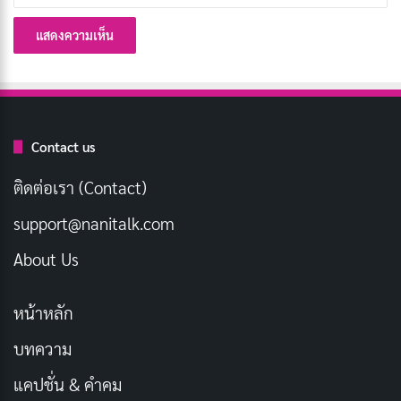
[รีวิว-เรื่องย่อ] My Stepmother & Stepsisters
Aren’t Wicked (2026) อนิเมะซินเดอเรลล่ากลับ
ด้านที่อบอุ่นเกินคาด
เผยแพร่เมื่อ: 4 สัปดาห์ ที่ผ่านมา
Contact us
[รีวิว-เรื่องย่อ] Thunder 3 (2026) อนิเมะ CGI
ทดลองของ Netflix ที่กล้าผสมสองโลกเข้าด้วยกัน
ติดต่อเรา (Contact)
เผยแพร่เมื่อ: 4 สัปดาห์ ที่ผ่านมา
support@nanitalk.com
About Us
หนึ่งในจุดเด่นของ
Frieren: Beyond Journey’s End
คือ
ความสัมพันธ์ที่ไม่ธรรมดา โดยเฉพาะความรู้สึกของ
หน้าหลัก
Frieren ต่อ Himmel ที่ค่อย ๆ เผยออกมาผ่านความทรงจำ
บทความ
เธอเริ่มตระหนักว่าเธออาจจะรักเขา แต่ความรักนั้นมา
พร้อมความเสียใจเพราะเขาไม่อยู่แล้ว มันเป็นความรักที่ทั้ง
แคปชั่น & คำคม