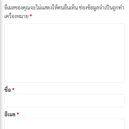
อีเมลของคุณจะไม่แสดงให้คนอื่นเห็น
ช่องข้อมูลจำเป็นถูกทำ
ไม่ใช่แค่การเรียนรู้เวทมนตร์ใหม่ ๆ แต่เป็นการค้นพบความ
เครื่องหมาย
*
รู้สึกของตัวเอง โดยเฉพาะความรักที่เธอเริ่มมีต่อ Himmel
ซึ่งเป็นความรักที่เกิดขึ้นในอดีตที่ไม่อาจย้อนกลับไปได้ เรื่อง
ค
ราวนี้เหมือนการชงชาที่ค่อย ๆ ปล่อยกลิ่นหอมออกมาเมื่อ
ว
เวลาผ่านไป มันชวนให้เราคิดถึงคนที่เราอาจมองข้ามใน
า
ชีวิต
ม
เ
บทความที่เกี่ยวข้อง
ห็
น
[รีวิว-เรื่องย่อ] Hanaori-san (2026) อดีตจอมมาร
*
ชื่อ
*
เกิดใหม่ปะทะวีรสตรีในรั้วโรงเรียน
เผยแพร่เมื่อ: 4 สัปดาห์ ที่ผ่านมา
[รีวิว-เรื่องย่อ] MEBIUS DUST (2026) อนิเมะเด็ก
อีเมล
*
พลังพิเศษที่แนวคิดดีแต่ไปไม่สุด
เผยแพร่เมื่อ: 4 สัปดาห์ ที่ผ่านมา