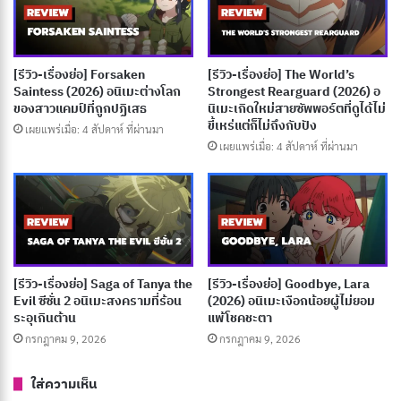
Frieren: Beyond Journey’s End
เริ่มต้นด้วยการเล่าเรื่อง
ที่แตกต่างจาก
อนิเมะแฟนตาซี
ทั่วไป เพราะมันไม่ได้เน้นที่
[รีวิว-เรื่องย่อ] Forsaken
[รีวิว-เรื่องย่อ] The World’s
Saintess (2026) อนิเมะต่างโลก
Strongest Rearguard (2026) อ
การต่อสู้เพื่อปราบจอมมาร แต่เลือกเล่าถึงสิ่งที่เกิดขึ้น
หลัง
ของสาวแคมป์ที่ถูกปฏิเสธ
นิเมะเกิดใหม่สายซัพพอร์ตที่ดูได้ไม่
จาก
ภารกิจนั้นจบลง Frieren ตัดสินใจเดินทางไปยังดินแดน
ขี้เหร่แต่ก็ไม่ถึงกับปัง
เผยแพร่เมื่อ: 4 สัปดาห์ ที่ผ่านมา
เผยแพร่เมื่อ: 4 สัปดาห์ ที่ผ่านมา
ทางเหนือเพื่อไปยังสถานที่พักผ่อนของวิญญาณ เพื่อบอก
ลา Himmel อย่างสมเกียรติ เธอรับ
Fern
เด็กสาวกำพร้าที่
Heiter ฝากฝังให้เป็นศิษย์ และต่อมาได้
Stark
นักรบหนุ่มที่
Eisen สอนมา มาร่วมเดินทางด้วย เรื่องราวของทั้งสามคนนี้
กลายเป็นการเดินทางที่ทั้งอบอุ่นและเศร้าในเวลาเดียวกัน
[รีวิว-เรื่องย่อ] Saga of Tanya the
[รีวิว-เรื่องย่อ] Goodbye, Lara
Evil ซีซั่น 2 อนิเมะสงครามที่ร้อน
(2026) อนิเมะเงือกน้อยผู้ไม่ยอม
สิ่งที่ทำให้เรื่องนี้โดดเด่นคือการที่ Frieren เริ่มตระหนักถึง
ระอุเกินต้าน
แพ้โชคชะตา
กรกฎาคม 9, 2026
กรกฎาคม 9, 2026
ความแตกต่างระหว่างอายุขัยของเธอกับมนุษย์ เธอที่เคย
มองข้ามความรู้สึกของเพื่อน ๆ ค่อย ๆ เรียนรู้ที่จะเข้าใจ
ใส่ความเห็น
และให้ความสำคัญกับความสัมพันธ์ การเติบโตของ Frieren