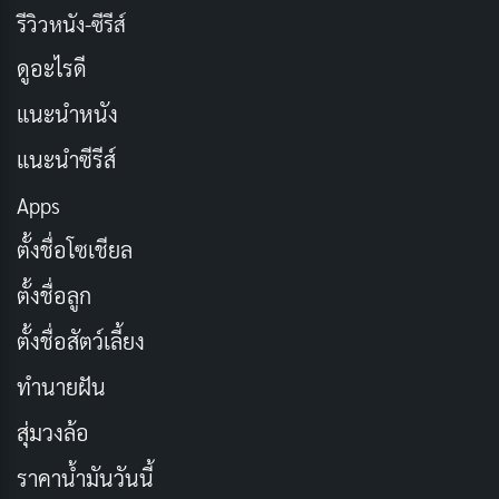
สวยงามและเจ็บปวดในเวลาเดียวกัน เหมือนดอกไม้ที่บาน
รีวิวหนัง-ซีรีส์
ในฤดูที่ผิด มันทำให้เราถามตัวเองว่า ถ้าเรารู้ว่าเวลากับคน
ดูอะไรดี
สำคัญมีจำกัด เราจะใช้มันต่างไปหรือไม่?
แนะนำหนัง
นอกจากนี้ ความสัมพันธ์ระหว่าง Fern และ Stark ก็เป็นอีก
แนะนำซีรีส์
หนึ่งสีสันของเรื่อง ทั้งคู่เหมือนคู่กัดที่คอยแกล้งกัน แต่ลึก ๆ
Apps
แล้วกลับมีความผูกพันที่เหมือนคู่รักวัยรุ่น การมาของ
Sein
นักบวชที่เข้าร่วมกลุ่มในช่วงสั้น ๆ ยังช่วยเพิ่มมิติให้กับความ
ตั้งชื่อโซเชียล
สัมพันธ์ของทั้งคู่และตัว Frieren เอง การเล่าเรื่องที่เน้นไปที่
ตั้งชื่อลูก
ความสัมพันธ์และการเติบโตของตัวละครทำให้
อนิเมะ
ตั้งชื่อสัตว์เลี้ยง
เรื่องนี้แตกต่างจาก
Sword and Magic
ทั่วไป มันเหมือน
การนั่งดูเพื่อนเล่าถึงชีวิตของเขา แต่ทุกคำพูดกลับทำให้เรา
ทำนายฝัน
คิดถึงตัวเอง
สุ่มวงล้อ
ราคาน้ำมันวันนี้