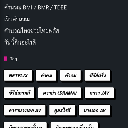
ยังเผยให้เห็นถึงความโหดร้ายและความมุ่งมั่นของตัวละคร
คำนวณ BMI / BMR / TDEE
ใหม่ ๆ ที่เข้ามาในเรื่อง
เว็บคํานวณ
งานภาพของ
Madhouse
ในส่วนของแอคชันนั้นทำได้ยอด
คํานวณไทยช่วยไทยพลัส
เยี่ยม โดยเฉพาะฉากต่อสู้ในช่วงสอบที่เต็มไปด้วยความตื่น
วันนี้กินอะไรดี
เต้นและสีสัน การออกแบบตัวละครโดย
Reiko Nagasawa
ก็เป็นอีกหนึ่งจุดเด่น ไม่ว่าจะเป็นการนำเสนอตัวละครเก่าใน
Tag
วัยชราหรือตัวละครใหม่ที่หลากหลาย ทุกตัวละครมีเสน่ห์
และเอกลักษณ์เฉพาะตัว งานภาพในฉากต่อสู้สุดท้ายนั้น
NETFLIX
คำคม
คําคม
ซีรีส์ฝรั่ง
เหมือนการจุดพลุที่สวยงาม มันทั้งอลังการและเต็มไปด้วย
อารมณ์
ซีรีส์เกาหลี
ดราม่า (DRAMA)
ดารา JAV
Frieren: Beyond Journey’s End
ไม่ใช่แค่
อนิเมะ
ดารานางเอก AV
ดูอะไรดี
นางเอก AV
แฟนตาซี
ธรรมดา แต่เป็นเรื่องราวที่พูดถึงความหมายของ
ชีวิต ความสัมพันธ์ และการเติบโตผ่านมุมมองของเอลฟ์ที่
นิทานชาดกสั้น ๆ
นิทานชาดกเรื่องสั้น