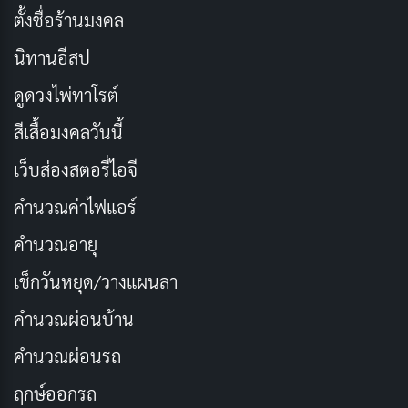
ตั้งชื่อร้านมงคล
นิทานอีสป
ดูดวงไพ่ทาโรต์
สีเสื้อมงคลวันนี้
เว็บส่องสตอรี่ไอจี
คำนวณค่าไฟแอร์
ถึงแม้ว่าดราม่าจะเป็นหัวใจของ
Frieren: Beyond
คำนวณอายุ
Journey’s End
แต่เรื่องนี้ก็ไม่ได้ขาดแอคชันที่น่าตื่นเต้น ใน
ช่วงแรก การต่อสู้ถูกนำเสนอในแบบที่ไม่เน้นความเป็น
เช็กวันหยุด/วางแผนลา
Shonen
มากนัก แต่เมื่อถึงช่วงท้ายของซีซัน 28 ตอน เรื่อง
คำนวณผ่อนบ้าน
ราวเข้าสู่โหมดการสอบเพื่อเป็นนักเวทชั้นหนึ่ง ซึ่งเต็มไป
คำนวณผ่อนรถ
ด้วยแอคชันที่ทั้งเข้มข้นและเต็มไปด้วยดราม่า การแข่งขันนี้
ไม่เพียงแต่ทดสอบความสามารถของ Frieren และ Fern แต่
ฤกษ์ออกรถ