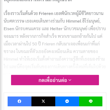
เรื่องราวเริ่มต้นด้วย
Frieren
เอลฟ์นักเวทผู้มีชีวิตยาวนาน
นับศตวรรษ เธอเคยเดินทางร่วมกับ
Himmel
ฮีโร่มนุษย์,
Eisen
นักรบคนแคระ และ
Heiter
นักบวชมนุษย์ เพื่อปราบ
จอมมาร หลังจากภารกิจสำเร็จ พวกเขาแยกย้ายกันไป แต่
เมื่อเวลาผ่านไป 50 ปี Frieren กลับมาเจอเพื่อนเก่าที่แก่
ชราลง ในขณะที่ตัวเธอยังคงเหมือนเดิม ความตายของ
Himmel ทำให้เธอเริ่มตั้งคำถามถึงความรู้สึกที่เธอมองข้าม
ไป และนี่คือจุดเริ่มต้นของการเดินทางครั้งใหม่ที่เต็มไปด้วย
ความหมาย
กดเพื่ออ่านต่อ
ถ้าคุณเป็นแฟน
อนิเมะแนวแฟนตาซี
หรือกำลังมองหาเรื่อง
ราวที่ไม่ใช่แค่ต่อสู้ แต่พูดถึงความเป็นมนุษย์และการค้นหา
Facebook
X
Messenger
Lin
ตัวเอง คุณจะหลงรัก
Frieren
อย่างแน่นอน เรื่องนี้เหมือน