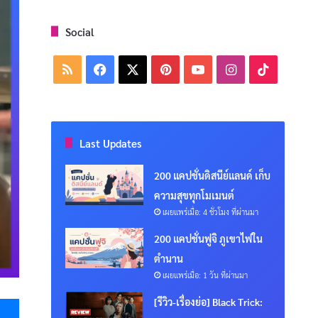
Social
RSS
Facebook
X
Pinterest
YouTube
Instagram
TikTok
Last Updates
200 แคปชั่นดิสนีย์แลนด์ เก็บ
ความสุขทุกโมเมนต์
เผยแพร่เมื่อ: 4 ชั่วโมง ที่ผ่านมา
200 แคปชั่นฟูจิ ภูเขาไฟใน
ตำนาน
เผยแพร่เมื่อ: 1 วัน ที่ผ่านมา
Messenger
[รีวิว-เรื่องย่อ] Black Trick: