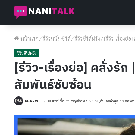
หน้าแรก
/
รีวิวหนัง-ซีรีส์
/
รีวิวซีรีส์ฝรั่ง
/
[รีวิว-เรื่องย่
รีวิวซีรีส์ฝรั่ง
[รีวิว-เรื่องย่อ] คลั่งรั
สัมพันธ์ซับซ้อน
PhiRa W.
เผยแพร่เมื่อ: 21 พฤศจิกายน 2024
(อัปเดตล่าสุด: 13 ตุลาค