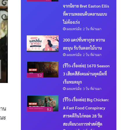
จากนิยาย Bret Easton Ellis
ที่ความหลอนคืบคลานแบบ
ไม่ต้องเร่ง
เผยแพร่เมื่อ: 2 วัน ที่ผ่านมา
200 แคปชั่นซากุระ หวาน
ละมุน รับวันดอกไม้บาน
เผยแพร่เมื่อ: 2 วัน ที่ผ่านมา
[รีวิว-เรื่องย่อ] 1670 Season
3 เสียดสีสังคมผ่านยุคมืดที่
5.2
เริ่มหมดมุก
เผยแพร่เมื่อ: 3 วัน ที่ผ่านมา
[รีวิว-เรื่องย่อ] Big Chicken:
A Fast Food Conspiracy
นาน
8.2
สารคดีกินไก่ทอด 28 วัน
ขณะ
สะเทือนวงการฟาสต์ฟู้ด