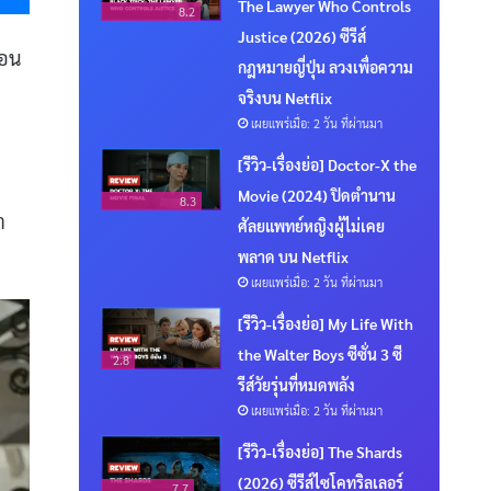
The Lawyer Who Controls
8.2
Justice (2026) ซีรีส์
ือน
กฎหมายญี่ปุ่น ลวงเพื่อความ
จริงบน Netflix
เผยแพร่เมื่อ: 2 วัน ที่ผ่านมา
[รีวิว-เรื่องย่อ] Doctor-X the
Movie (2024) ปิดตำนาน
8.3
า
ศัลยแพทย์หญิงผู้ไม่เคย
พลาด บน Netflix
เผยแพร่เมื่อ: 2 วัน ที่ผ่านมา
[รีวิว-เรื่องย่อ] My Life With
the Walter Boys ซีซั่น 3 ซี
2.8
รีส์วัยรุ่นที่หมดพลัง
เผยแพร่เมื่อ: 2 วัน ที่ผ่านมา
[รีวิว-เรื่องย่อ] The Shards
(2026) ซีรีส์ไซโคทริลเลอร์
7.7