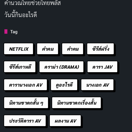
คํานวณไทยช่วยไทยพลัส
การแก้แค้นแบบนี้โอเคไหม? เหมือนเปรียบสังคมเป็นป่าที่
ทุกคนต้องเอาตัวรอด แต่ซีรีส์บอกว่ายังมีทางเลือกที่ดีกว่า
วันนี้กินอะไรดี
แค่ยอมแพ้
Tag
นอกจากความสนุก ซีรีส์ยังผสมบทเรียนชีวิตเข้ากับความฮา
ได้ดี ตอนนี้มีแค่ตอนแรก แต่เรามั่นใจว่าตอนต่อๆ ไปจะยิ่ง
NETFLIX
คำคม
คําคม
ซีรีส์ฝรั่ง
มันส์ เหมือนรถไฟเหาะที่ขึ้นเนินช้าๆ แล้วพุ่งลงมาอย่าง
รวดเร็ว ทำให้เราอยากดูต่อไม่ไหว
ซีรีส์เกาหลี
ดราม่า (DRAMA)
ดารา JAV
Confidence Queen (2025)
เป็นซีรีส์ที่ทำให้เราหัวเราะ
ดารานางเอก AV
ดูอะไรดี
นางเอก AV
ลุ้น และคิดตามเกี่ยวกับศีลธรรมในสังคมที่เต็มไปด้วยความ
ไม่ยุติธรรม เรื่องนี้แสดงให้เห็นว่าปัญหาไม่ได้อยู่ที่เงิน แต่อยู่
นิทานชาดกสั้น ๆ
นิทานชาดกเรื่องสั้น
ที่
ธรรมชาติของมนุษย์
ที่โลภและเอาเปรียบกัน แม้จะอยู่ใน
โลกที่ดูสวยงามแค่ไหน เมื่อไม่มีกฎเกณฑ์ชัดเจน ความขัด
ประวัติดารา AV
ผลงาน AV
แย้งก็เกิดขึ้นแน่นอน