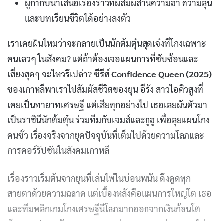
ผู้กำกับนำเสนอเรื่องราวที่ผสมผสานความฮา ความลุ้น
และบทเรียนชีวิตได้อย่างลงตัว
เราเคยฝันไหมว่าจะกลายเป็นนักต้มตุ๋นสุดเจ๋งที่โกงเฉพาะ
คนเลวๆ ในสังคม? แต่ถ้าต้องเจอแผนการที่ซับซ้อนและ
เสี่ยงสุดๆ จะไหวรึเปล่า?
ซีรีส์ Confidence Queen (2025)
ของเกาหลีพาเราไปสัมผัสชีวิตของยุน อีรัง สาวไอคิวสูงที่
เคยเป็นทายาทเศรษฐี แต่เสียทุกอย่างไป เธอเลยผันตัวมา
เป็นราชินีนักต้มตุ๋น ร่วมทีมกับเจมส์และกูฮู เพื่อลุยแผนโกง
คนชั่ว เรื่องจริงจากยุคปัจจุบันที่เต็มไปด้วยความโลภและ
การคอร์รัปชันในสังคมเกาหลี
เรื่องราวเริ่มต้นจากยุนที่เล่นไพ่ในบ่อนพนัน ดึงดูดทุก
สายตาด้วยความฉลาด แต่เบื้องหลังคือแผนการใหญ่โต เธอ
และทีมพลิกเกมโกงเศรษฐีนีโลภมากออกจากเงินก้อนโต