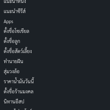
แนะนำหนัง
ส่วนจู จงฮยอก (Joo Jong-hyuk) และพัค ฮีซุน (Park Hee-
soon) ที่เล่นเป็นเจมส์และกูฮู ก็เข้ากันดีมาก พวกเขาเติม
แนะนำซีรีส์
เต็มบทด้วยจังหวะตลกและความจริงจัง ทำให้ทีมดูสมจริง
Apps
เหมือนแก๊งเพื่อนที่วางแผนขโมยขนมในโรงเรียน แต่ระดับนี้
ตั้งชื่อโซเชียล
คือโกงเงินล้าน ฉากที่พวกเขาวางแผนกันชวนหัวเราะ แต่ก็
ลุ้นว่ามันจะรอดไหม
ตั้งชื่อลูก
ตั้งชื่อสัตว์เลี้ยง
ตัวละครแต่ละคนมีมิติลึกซึ้ง ไม่ใช่แค่นักโกงแบนๆ แต่พวก
เขามีเหตุผลส่วนตัว เช่น การแก้แค้นจากความสูญเสีย ทำให้
ทำนายฝัน
เรารู้สึกเชื่อมโยง เหมือนถามตัวเองว่า ถ้าเราเจอคนเลว
สุ่มวงล้อ
แบบนี้ เราจะทำยังไง? การแสดงทั้งหมดเลยทำให้ซีรีส์เรื่อง
ราคาน้ำมันวันนี้
นี้ขึ้นหิ้ง
ซีรีส์เกาหลี
สนุกๆ ได้สบาย
ตั้งชื่อร้านมงคล
นิทานอีสป