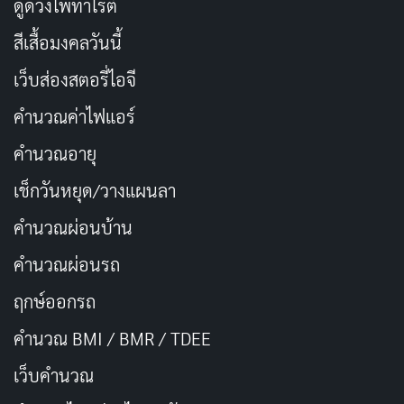
ดูดวงไพ่ทาโรต์
สีเสื้อมงคลวันนี้
เว็บส่องสตอรี่ไอจี
คำนวณค่าไฟแอร์
คำนวณอายุ
พล็อตของ
Confidence Queen
ชวนติดตามเพราะเต็มไป
เช็กวันหยุด/วางแผนลา
ด้วยแผนการที่ซับซ้อนและจุดหักมุมที่คาดไม่ถึง มันเหมือน
เกมหมากรุกที่แต่ละฝ่ายพยายามกินกัน แต่ทีมของยุนฉลาด
คำนวณผ่อนบ้าน
กว่าเสมอ ซีรีส์แสดงให้เห็นว่าการโกงไม่ใช่แค่เรื่องเงิน แต่
คำนวณผ่อนรถ
เป็นศิลปะที่ต้องใช้สมองและจิตใจ การดำเนินเรื่องเร็วแต่ไม่
ฤกษ์ออกรถ
สับสน ทำให้เราลุ้นทุกตอน
คำนวณ BMI / BMR / TDEE
ธีมหลักคือศีลธรรมในโลกที่ไม่ยุติธรรม เช่น พวกปล่อยกู้ที่
เว็บคํานวณ
ทำร้ายคนอื่น ทีมเลยโกงกลับเพื่อให้บทเรียน มันชวนคิดว่า