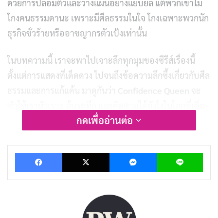
ด้วยการปลอมตัวและวางแผนอย่างแยบยล แต่พวกเขาไม่
โกงคนธรรมดานะ เพราะมีศีลธรรมในใจ โกงเฉพาะพวกนัก
ธุรกิจชั่วร้ายหรืออาชญากรตัวเป้งเท่านั้น
ในบทความนี้ เราจะพาไปเจาะลึกทุกมุมของซีรีส์เรื่องนี้
ตั้งแต่การแสดงที่เด็ดดวง ไปจนถึงข้อความลึกซึ้งเกี่ยวกับศีล
ธรรมและการแก้แค้น มาดูกันว่า
Confidence Queen
จะ
ทำให้เราหัวเราะ ลุ้นระทึก และคิดตามได้ยังไงในโลกที่เต็ม
กดเพื่ออ่านต่อ
ไปด้วยความไม่ยุติธรรม
Facebook
X
Messenger
Lin