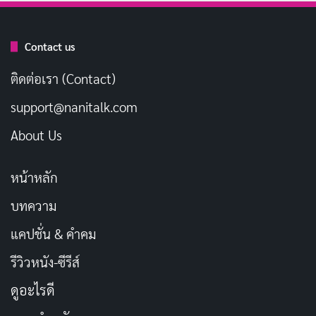
Contact us
ติดต่อเรา (Contact)
support@nanitalk.com
About Us
การแสดงของ
พัค มินยอง (Park Min-young)
ในบทยุน อี
หน้าหลัก
รัง คือจุดเด่นสุดๆ เธอเล่นเป็นสาวฉลาด ตลก และมีเสน่ห์
บทความ
แบบที่ทำให้เราติดงอมแงม จังหวะตลกของเธอเป๊ะมาก
แคปชั่น & คำคม
เหมือนเพื่อนสาวที่ชอบแกล้งคนอื่นแต่ใจดี น้อยนักที่จะมีนัก
แสดงหญิงที่เล่นบทตลกได้สนุกขนาดนี้ และเธอทำได้ดีเยี่ยม
รีวิวหนัง-ซีรีส์
จนเราอยากดูซ้ำๆ
ดูอะไรดี