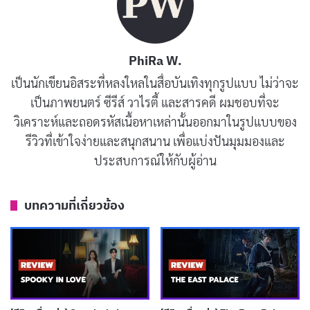
PhiRa W.
รีวิวและเรื่องย่อ Confidence Queen
เป็นนักเขียนอิสระที่หลงใหลในสื่อบันเทิงทุกรูปแบบ ไม่ว่าจะ
(ราชินีนักต้ม)
เป็นภาพยนตร์ ซีรีส์ วาไรตี้ และสารคดี ผมชอบที่จะ
วิเคราะห์และถอดรหัสเนื้อหาเหล่านั้นออกมาในรูปแบบของ
Confidence Queen
เล่าเรื่องการสร้างทีมนักต้มตุ๋นที่เรียก
รีวิวที่เข้าใจง่ายและสนุกสนาน เพื่อแบ่งปันมุมมองและ
ตัวเองว่า “ทีมราชินีนักต้ม” นำโดยยุน อีรัง แสดงโดยพัค มิ
ประสบการณ์ให้กับผู้อ่าน
นยอง (Park Min-young) สาวฉลาดหลักแหลมที่เคยร่ำรวย
แต่เสียหมดทุกอย่าง เธอเลยหันมาวางแผนโกงคนชั่วร้ายใน
บทความที่เกี่ยวข้อง
สังคมชั้นสูง เช่น พวกนักธุรกิจโลภมากหรือแก๊งอาชญากร
ทีมนี้ไม่ใช่แค่นักโกงธรรมดา แต่พวกเขาวางแผนละเอียดยิบ
ใช้การปลอมตัวและกลยุทธ์สุดแยบยลเพื่อพลิกเกมให้ตัวเอง
ชนะ