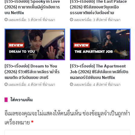
[รีวิว-เรื่องย่อ] Spooky in Love
[รีวิว-เรื่องย่อ] The East Palace
ตั้งแต่ตอนแรก เราก็เห็นยุนเล่นไพ่ในบ่อน ดึงดูดทุกคนด้วย
(2026) ทายาทเห็นผีคู่รักอัยการ
(2026) ซีรีส์สยองขวัญเหนือ
บน Netflix
ธรรมชาติแห่งวังต้องห้าม
ความมั่นใจ แต่จริงๆ แล้วมันคือส่วนหนึ่งของแผนใหญ่ เธอ
เผยแพร่เมื่อ: 3 สัปดาห์ ที่ผ่านมา
เผยแพร่เมื่อ: 3 สัปดาห์ ที่ผ่านมา
และทีมพลิกโต๊ะโกงเศรษฐีนีโลภมากออกจากเงินก้อนโต
โดยไม่ให้เธอรู้ตัว เรื่องราวชวนลุ้นเพราะเต็มไปด้วยจุดหัก
มุมที่ทำให้เรานั่งไม่ติดเก้าอี้ เหมือนเล่นเกมแมวไล่จับหนูที่
ไม่มีใครรู้ว่าใครจะชนะ
[รีวิว-เรื่องย่อ] Dream to You
[รีวิว-เรื่องย่อ] The Apartment
บทความที่เกี่ยวข้อง
(2026) รีวิวซีรีส์เกาหลีดราม่าโร
Job (2026) ซีรีส์ปล้นเกาหลีที่เปิด
แมนติก ฮวังอินยอบ ฮเยรี
แผลคอร์รัปชันบน Netflix
[รีวิว-เรื่องย่อ] The Affair Was Just the Beginning
เผยแพร่เมื่อ: 4 สัปดาห์ ที่ผ่านมา
เผยแพร่เมื่อ: 4 สัปดาห์ ที่ผ่านมา
(2026) ชู้รักอำพรางเลือด
เผยแพร่เมื่อ: 6 วัน ที่ผ่านมา
ใส่ความเห็น
[รีวิว-เรื่องย่อ] Forbidden Woman (2026) ดราม่า
อีเมลของคุณจะไม่แสดงให้คนอื่นเห็น
ช่องข้อมูลจำเป็นถูกทำ
เครื่องหมาย
*
รักต้องห้าม 61 ตอนที่ดังไม่ถึงแก่น
เผยแพร่เมื่อ: 2 สัปดาห์ ที่ผ่านมา
ค