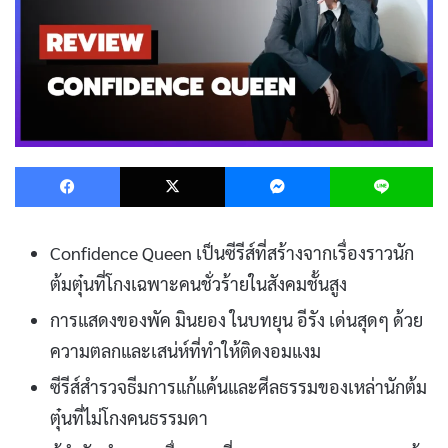
Facebook
X
Messenger
L
Confidence Queen เป็นซีรีส์ที่สร้างจากเรื่องราวนัก
ต้มตุ๋นที่โกงเฉพาะคนชั่วร้ายในสังคมชั้นสูง
การแสดงของพัค มินยอง ในบทยุน อีรัง เด่นสุดๆ ด้วย
ความตลกและเสน่ห์ที่ทำให้ติดงอมแงม
ซีรีส์สำรวจธีมการแก้แค้นและศีลธรรมของเหล่านักต้ม
ตุ๋นที่ไม่โกงคนธรรมดา