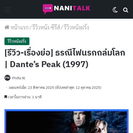
Menu
Switch 
Se
หน้าแรก
/
รีวิวหนัง-ซีรีส์
/
รีวิวหนังฝรั่ง
รีวิวหนังฝรั่ง
[รีวิว-เรื่องย่อ] ธรณีไฟนรกถล่มโลก
| Dante’s Peak (1997)
PhiRa W.
เผยแพร่เมื่อ: 23 สิงหาคม 2025
(อัปเดตล่าสุด: 12 ตุลาคม 2025)
เวลาในการอ่าน: 1 นาที