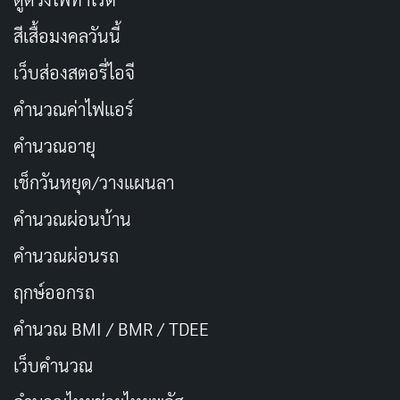
โรเจอร์ ดอนัลด์สัน
ผู้กำกับมากฝีมือ ใช้ความสามารถใน
สีเสื้อมงคลวันนี้
การเล่าเรื่องผ่านช่วงเวลาเล็กๆ ที่เต็มไปด้วยความหมาย
เว็บส่องสตอรี่ไอจี
ฉากที่ครอบครัวหนีภัยข้ามทะเลสาบกรดเป็นหนึ่งใน
คำนวณค่าไฟแอร์
โมเมนต์ที่ทั้งน่ากลัวและสะเทือนใจ มันเหมือนกับการได้เห็น
ภาพวาดที่เรียบง่ายแต่เต็มไปด้วยอารมณ์ การกำกับของด
คำนวณอายุ
อนัลด์สันทำให้ทุกฉากรู้สึกใกล้ชิดและเป็นส่วนตัวราวกับเรา
เช็กวันหยุด/วางแผนลา
กำลังนั่งดูชีวิตของเพื่อนสนิท
คำนวณผ่อนบ้าน
เอฟเฟกต์พิเศษในยุคนั้นถือว่าดีเยี่ยม แม้จะผ่านมานานกว่า
คำนวณผ่อนรถ
20 ปี แต่ยังคงสร้างความตื่นเต้นได้ดี หนังไม่หลงไปกับการ
ฤกษ์ออกรถ
ทำลายล้างแบบไร้เหตุผล แต่ใช้มันเพื่อเพิ่มเดิมพันชีวิตและ
ความตาย มันทำให้เราคิดว่า ถ้าภูเขาไฟจริงๆ ปะทุขึ้นมา
คำนวณ BMI / BMR / TDEE
เราจะรับมืออย่างไร?
เว็บคํานวณ