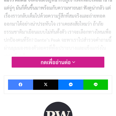
แต่จู่ๆ มันก็ตื่นขึ้นมาพร้อมกับความหายนะ! ฟังดูน่ากลัว แต่
เรื่องราวกลับเต็มไปด้วยความรู้สึกที่สมจริงและถ่ายทอด
ออกมาได้อย่างน่าประทับใจ เราเคยสงสัยไหมว่า ถ้าภัย
ธรรมชาติมาเยือนแบบไม่ทันตั้งตัว เราจะเลือกทางไหนเพื่อ
ปกป้องคนที่รัก? Dante’s Peak จะพาเราไปสำรวจคำถามนี้
ผ่านมุมมองของตัวละครที่ทั้งเปราะบางและแข็งแกร่งใน
เวลาเดียวกัน
กดเพื่ออ่านต่อ
ในบทความนี้ เราจะพาเราไปรู้จักกับ
Dante’s Peak
อย่าง
ละเอียด ตั้งแต่โครงเรื่องที่ตึงเครียด ไปจนถึงสไตล์การเล่า
Facebook
X
Messenger
Lin
เรื่องที่เรียบง่ายแต่สวยงาม และเหตุผลที่ทำให้หนังเรื่องนี้
กลายเป็นหนึ่งในผลงานภัยพิบัติที่ควรค่าแก่การรับชมในปี
1997
พร้อมแล้ว มาดำดิ่งสู่โลกของหนังเรื่องนี้กันเลย!