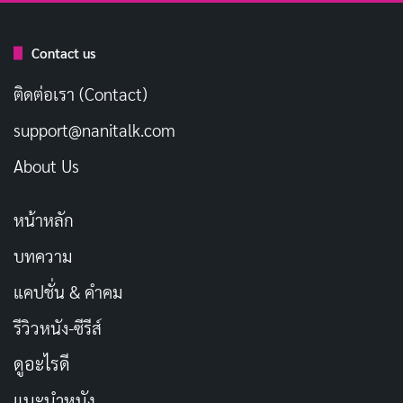
(2026) หนังบราซิลที่มีแค่เงาไร้มิติ
เผยแพร่เมื่อ: 2 สัปดาห์ ที่ผ่านมา
Contact us
ติดต่อเรา (Contact)
การเปรียบเทียบกับหนังภัยพิบัติเรื่องอื่น
เช่น Volcano
ทำให้ Dante’s Peak โดดเด่นเพราะเน้นที่ตัวละครมากกว่า
support@nanitalk.com
ฉากทำลายล้างใหญ่โต เรเชลไม่ใช่แค่ผู้หญิงที่รอความช่วย
About Us
เหลือ แต่เธอเป็นผู้นำที่กล้าหาญและปกป้องครอบครัว หนัง
ใช้เวลาในครึ่งแรกสร้างความผูกพันระหว่างตัวละคร ทำให้
หน้าหลัก
เมื่อหายนะมาเยือน เรารู้สึกห่วงใยพวกเขาจริงๆ มันเหมือน
บทความ
กับการดูชีวิตจริงที่ภัยธรรมชาติสามารถเกิดขึ้นได้ทุกเมื่อ
แคปชั่น & คำคม
รีวิวหนัง-ซีรีส์
ดูอะไรดี
แนะนำหนัง