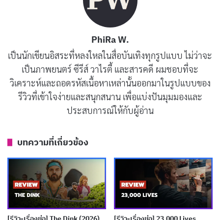
PhiRa W.
เป็นนักเขียนอิสระที่หลงใหลในสื่อบันเทิงทุกรูปแบบ ไม่ว่าจะ
เป็นภาพยนตร์ ซีรีส์ วาไรตี้ และสารคดี ผมชอบที่จะ
วิเคราะห์และถอดรหัสเนื้อหาเหล่านั้นออกมาในรูปแบบของ
รีวิวที่เข้าใจง่ายและสนุกสนาน เพื่อแบ่งปันมุมมองและ
ประสบการณ์ให้กับผู้อ่าน
รีวิวและเรื่องย่อ Dante’s Peak (ธรณีไฟ
นรกถล่มโลก)
บทความที่เกี่ยวข้อง
Dante’s Peak
เล่าเรื่องของ
แฮร์รี่ ดัลตัน
นักภูเขาไฟวิทยา
จาก USGS ที่ถูกส่งไปตรวจสอบกิจกรรมผิดปกติในเมือง
เล็กๆ ชื่อเดียวกับภูเขาไฟที่หลับไหลมานาน เขาได้พบกับ
เรเชล แวนโด
นายกเทศมนตรีเมืองนี้ ซึ่งมีลูกสองคนและ
[รีวิว-เรื่องย่อ] The Dink (2026)
[รีวิว-เรื่องย่อ] 23,000 Lives