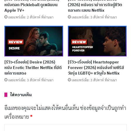
กำลังดูแลเมืองที่เพิ่งได้รับรางวัลเมืองน่าอยู่อันดับสองของ
หนังตลก Pickleball ดูเพลินบน
(2026) หนังดราม่าภารกิจกู้ชีวิต
Apple TV+
กลางทะเลบน Netflix
อเมริกา แต่แล้วความสงบก็ถูกทำลายเมื่อสัญญาณเตือนภัย
เผยแพร่เมื่อ: 2 สัปดาห์ ที่ผ่านมา
เผยแพร่เมื่อ: 3 สัปดาห์ ที่ผ่านมา
เริ่มปรากฏ เช่น น้ำในบ่อน้ำร้อนเดือดพล่านและสัตว์ตาย
เกลื่อน ชีวิตในเมืองที่เหมือนสวนสวรรค์กลับกลายเป็นนรก
บนดินเมื่อภูเขาไฟปะทุ
สิ่งที่ทำให้เรื่องราวน่าสนใจคือการถ่ายทอดความรู้สึกของ
[รีวิว-เรื่องย่อ] Desire (2026)
[รีวิว-เรื่องย่อ] Heartstopper
ตัวละครที่สมจริง แฮร์รี่เป็นผู้เชี่ยวชาญแต่เขาก็มีบาดแผล
หนัง Erotic Thriller Netflix ที่มีดี
Forever (2026) หนังส่งท้ายซีรีส์
แค่การแสดง
วัยรุ่น LGBTQ+ ขวัญใจ Netflix
จากอดีตที่สูญเสียคนรักจากภูเขาไฟ เขารักเรเชลและลูกๆ
เผยแพร่เมื่อ: 3 สัปดาห์ ที่ผ่านมา
เผยแพร่เมื่อ: 3 สัปดาห์ ที่ผ่านมา
ของเธอ แต่ไม่เคยพูดออกมาเต็มปาก เขาทุ่มเทให้กับงาน
วิจัย เพราะคิดว่ามันจะช่วยปกป้องผู้คน แต่กลับกลายเป็น
ใส่ความเห็น
ว่ามันทำลายโอกาสแห่งความสุขของเขา หนังเรื่องนี้ถาม
อีเมลของคุณจะไม่แสดงให้คนอื่นเห็น
ช่องข้อมูลจำเป็นถูกทำ
คำถามที่หนักหน่วง: ถ้าเราเลือกได้ เราจะเปลี่ยนแปลงการ
เครื่องหมาย
*
ตัดสินใจในอดีตหรือไม่? คำตอบของแฮร์รี่อาจทำให้เราต้อง
ค
น้ำตาซึม