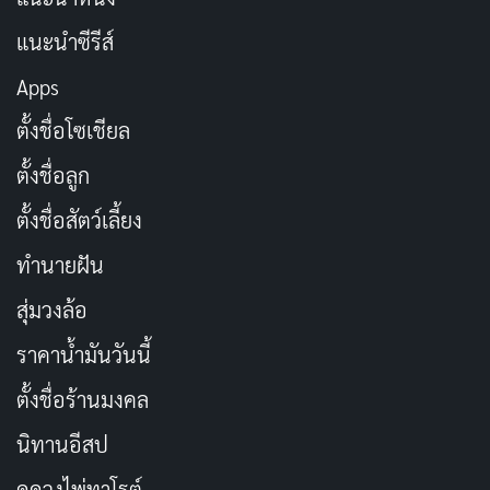
แนะนำซีรีส์
Apps
ตั้งชื่อโซเชียล
ตั้งชื่อลูก
ตั้งชื่อสัตว์เลี้ยง
งานภาพใน Dante’s Peak
ไม่ได้เน้นความตระการตาแบบ
ทำนายฝัน
หนังบล็อกบัสเตอร์ แต่เลือกใช้ความสมจริงเพื่อถ่ายทอด
สุ่มวงล้อ
อารมณ์ของตัวละคร สีสันที่มืดมนและเส้นสายที่ละเอียด
ราคาน้ำมันวันนี้
อ่อนช่วยขับเน้นความรู้สึกของความหวาดกลัวและความ
หวังในเรื่องราว การออกแบบฉากภัยพิบัติสะท้อนถึงชีวิตใน
ตั้งชื่อร้านมงคล
ยุค 90 ของอเมริกาได้อย่างสมจริง โดยเฉพาะฉากเมืองถูก
นิทานอีสป
ปกคลุมด้วยเถ้าถ่านและลาวาไหลทะลัก
ดูดวงไพ่ทาโรต์