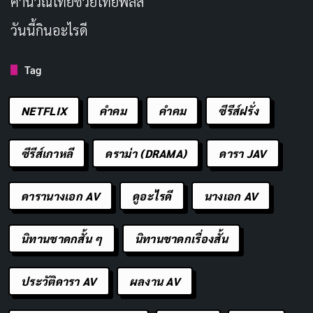
คํานวณไทยช่วยไทยพลัส
วันนี้กินอะไรดี
Tag
NETFLIX
คำคม
คําคม
ซีรีส์ฝรั่ง
ซีรีส์เกาหลี
ดราม่า (DRAMA)
ดารา JAV
หนึ่งในประเด็นหลักของ
Dante’s Peak
คือแนวคิดเรื่อง
การไถ่บาป
และการควบคุมโชคชะตาของตัวเอง แฮร์รี่ถูก
ดารานางเอก AV
ดูอะไรดี
นางเอก AV
ชักจูงโดยความรู้สึกผิดจากอดีตและความภักดีที่ผิดทาง จน
ทำให้เขาต้องสูญเสียโอกาสมากมาย หนังค่อยๆ เผยให้เห็น
นิทานชาดกสั้น ๆ
นิทานชาดกเรื่องสั้น
ว่าเกิดอะไรขึ้นกับเขาและครอบครัวชั่วคราวของเรเชล
คำถามที่ว่า “ยังมีโอกาสให้เริ่มใหม่หรือไม่?” กลายเป็น
ประวัติดารา AV
ผลงาน AV
หัวใจของเรื่องราว