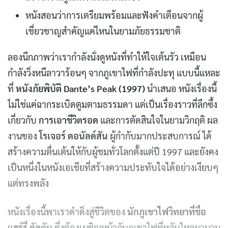
หนังสอนว่าการเตรียมพร้อมและฟังคำเตือนจากผู้
เชี่ยวชาญสำคัญแค่ไหนในยามภัยธรรมชาติ
ลองนึกภาพว่าเรากำลังนั่งดูหนังที่ทำให้ใจเต้นรัว เหมือน
กำลังวิ่งหนีลาวาร้อนๆ จากภูเขาไฟที่กำลังปะทุ แบบนี้แหละ
ที่
หนังภัยพิบัติ Dante’s Peak (1997)
นำเสนอ หนังเรื่องนี้
ไม่ใช่แค่ฉากระเบิดตูมตามธรรมดา แต่เป็นเรื่องราวที่ลึกซึ้ง
เกี่ยวกับ
การเอาชีวิตรอด
และการตัดสินใจในยามวิกฤติ ผล
งานของ
โรเจอร์ ดอนัลด์สัน
ผู้กำกับมากประสบการณ์ ได้
สร้างความตื่นเต้นให้กับผู้ชมทั่วโลกตั้งแต่ปี 1997 และยังคง
เป็นหนึ่งในหนังเอเชียที่สร้างความประทับใจได้อย่างเงียบๆ
แต่ทรงพลัง
หนังเรื่องนี้พาเราดำดิ่งสู่ชีวิตของ
นักภูเขาไฟวิทยาที่ชื่อ
แฮร์รี่ ดัลตัน
ซึ่งต้องเผชิญหน้ากับภูเขาไฟที่หลับไหลมานาน