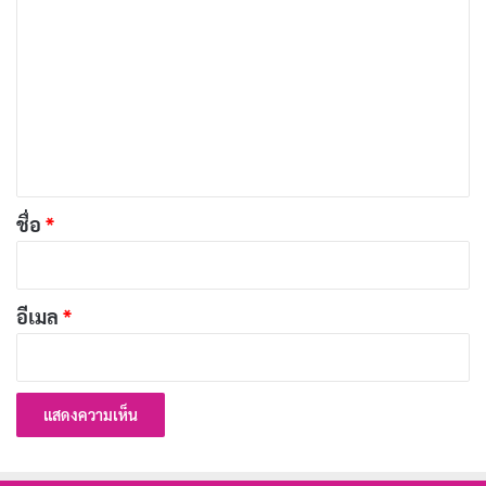
ว
บทความที่เกี่ยวข้อง
า
ม
[รีวิว-เรื่องย่อ] The Truthers (2026) หนังดราม่า
เ
ทริลเลอร์สเปน เมื่อทฤษฎีสมคบคิดกลืนกิน
ห็
ครอบครัว
น
เผยแพร่เมื่อ: 2 สัปดาห์ ที่ผ่านมา
*
ชื่อ
*
[รีวิว-เรื่องย่อ] 72 Hours (2026) หนัง Netflix ที่มีเค
วิน ฮาร์ต แต่ไม่มีมุก
เผยแพร่เมื่อ: 2 สัปดาห์ ที่ผ่านมา
อีเมล
*
[รีวิว-เรื่องย่อ] A Toxic Love Story (2026) สารคดี
True Crime พลิกคดีสตอล์กเกอร์
เผยแพร่เมื่อ: 2 สัปดาห์ ที่ผ่านมา
[รีวิว-เรื่องย่อ] Elize: Shadows of a Woman