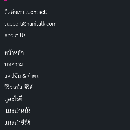
Gangnam B-Side เป็นซีรีส์ที่พยายามนำเสนอมุมมืดของ
ติดต่อเรา (Contact)
ย่าน Gangnam ผ่านตัวละครที่ต้องต่อสู้เพื่อเอาชีวิตรอดใน
support@nanitalk.com
โลกที่เต็มไปด้วยอาชญากรรม แม้ว่าเรื่องราวจะมีความ
About Us
ท้าทายและซับซ้อน แต่การเล่าเรื่องที่เน้นแบ่งแยกความดี
ความชั่วอย่างชัดเจน อาจทำให้ขาดความสมจริงไปบ้าง ผู้
หน้าหลัก
ชมที่ชื่นชอบซีรีส์แนวสืบสวนที่เข้มข้นและเรื่องราวที่มีความ
ซับซ้อน อาจพบกับประสบการณ์ที่น่าสนใจจากซีรีส์นี้ แต่
บทความ
หากมองหาซีรีส์ที่มีความสมจริงและจิตวิทยาตัวละครที่ลึก
แคปชั่น & คำคม
ซึ้ง Gangnam B-Side อาจยังไม่ตอบโจทย์
รีวิวหนัง-ซีรีส์
ประเภท: อาชญากรรม, ดราม่า, ลึกลับ
ดูอะไรดี
วันที่ออกอากาศ: 6 พฤศจิกายน 2024
แนะนำหนัง
นักแสดงนำ: โจอูจิน, จีชางอุค, ฮายุนคยอง, บีบี
แนะนำซีรีส์
ผู้กำกับ: พัคนูรี