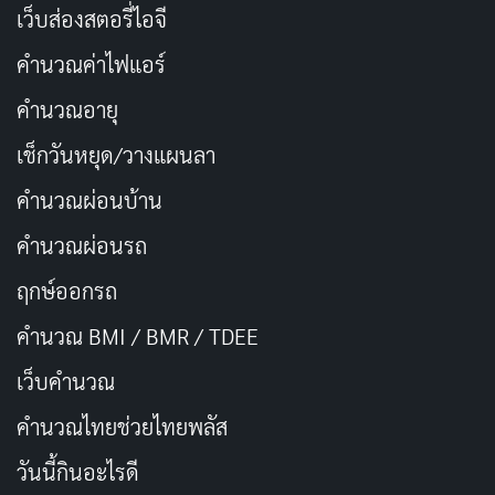
เว็บส่องสตอรี่ไอจี
2024-11-05
1
คำนวณค่าไฟแอร์
EPISODES
STATUS
8
Ended
คำนวณอายุ
TV Series
อาชญากรรม
หนังชีวิต
ลึกลับ
จบแล้ว
เช็กวันหยุด/วางแผนลา
Gangnam B-Side
คำนวณผ่อนบ้าน
강남 비-사이드
— 2024
คำนวณผ่อนรถ
2024
1 ซีซัน
8 ตอน
ฤกษ์ออกรถ
IMDB RATING
MYDRAMALIST
TMDB
7.2
7.9
7.4
/10
/10
/10
คำนวณ BMI / BMR / TDEE
นักสืบนอกคอกที่เคยถูกกีดกันจากแผนก แต่แล้วกลับ
เว็บคํานวณ
ถูกดึงให้เข้าไปพัวพันกับคดีอันแสนยุ่งเหยิงอีกครั้งเมื่อ
คํานวณไทยช่วยไทยพลัส
เพื่อนของลูกสาวได้หายตัวไปอย่างปริศนา พร้อม ๆ
วันนี้กินอะไรดี
กับที่มีรายงานการหายตัวของหญิงสาวมากมายในพื้น