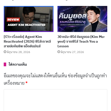
ผีคู่รักอัยการบน Netflix
เผยแพร่เมื่อ: 3 สัปดาห์ ที่ผ่านมา
[รีวิว-เรื่องย่อ] The East Palace (2026) ซีรีส์สยอง
ขวัญเหนือธรรมชาติแห่งวังต้องห้าม
เผยแพร่เมื่อ: 3 สัปดาห์ ที่ผ่านมา
[รีวิว-เรื่องย่อ] Agent Kim
30 หนัง-ซีรีย์ คิมมูยอล (Kim Mu-
Reactivated (2026) ซีรีส์เกาหลี
yeol) จากซีรีส์ Teach You a
[รีวิว-เรื่องย่อ] Dream to You (2026) รีวิวซีรีส์เกา
สายลับคืนชีพ แอ็กชันมันส์
Lesson
หลีดราม่าโรแมนติก ฮวังอินยอบ ฮเยรี
มิถุนายน 28, 2026
มิถุนายน 27, 2026
เผยแพร่เมื่อ: 4 สัปดาห์ ที่ผ่านมา
ใส่ความเห็น
[รีวิว-เรื่องย่อ] The Apartment Job (2026) ซีรีส์
อีเมลของคุณจะไม่แสดงให้คนอื่นเห็น
ช่องข้อมูลจำเป็นถูกทำ
ปล้นเกาหลีที่เปิดแผลคอร์รัปชันบน Netflix
เผยแพร่เมื่อ: 4 สัปดาห์ ที่ผ่านมา
เครื่องหมาย
*
ค
ว
า