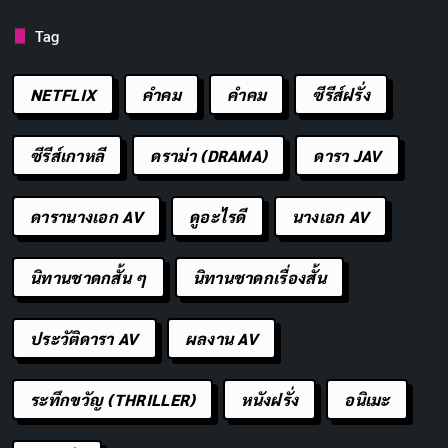
ที่กังนัมกรุงโซลเช่นเดียวกัน ทำให้ต้องเดินหน้าตามล่า
STREAM ON
Tag
ความจริงและไขคดีดังกล่าวในโลกแห่งความชั่วร้ายที่
ห้อมล้อมไปด้วยยาเสพติด และคอรัปชั่นอีกครั้ง เพื่อ
Disney+
NETFLIX
คำคม
คําคม
ซีรีส์ฝรั่ง
เปิดโปงความจริงแสนอันตรายที่อาจส่งผลกระทบต่อ
กลุ่มคนที่ร่ำรวยที่สุดในเมืองก็เป็นได้
ซีรีส์เกาหลี
ดราม่า (DRAMA)
ดารา JAV
นักแสดงนำ
ดารานางเอก AV
ดูอะไรดี
นางเอก AV
조우진
จีชางอุค
하윤경
비비
นิทานชาดกสั้น ๆ
นิทานชาดกเรื่องสั้น
Kang Dong-woo
Yoon Gil-ho
Min Seo-jin
Jae-hee
ประวัติดารา AV
ผลงาน AV
정재광
음문석
오예주
현봉식
ระทึกขวัญ (THRILLER)
หนังฝรั่ง
อนิเมะ
Kim Jang-ho