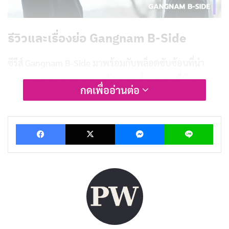
รีวิวและเรื่องย่อ Gangnam B-Side
ซีรีส์ Gangnam B-Side มาพร้อมกับพล็อตซับซ้อนที่นำ
เสนอผ่านหลายมุมมองของตัวละคร ทั้ง Gil-ho ที่ต้องต่อกร
กดเพื่ออ่านต่อ
กับกลุ่มอันธพาลและตัวละครรอบข้างที่อยู่ในวงการมืด ไม่
ว่าจะเป็นคนขายยา แก๊ง และตำรวจก็มีบทบาทสำคัญใน
Facebook
X
Messenger
Lin
การสานเรื่องราว แต่ด้วยการข้ามไปมาระหว่างตัวละครและ
เหตุการณ์ต่างๆ ทำให้บางครั้งการดำเนินเรื่องดูซับซ้อนเกิน
ไป จนอาจทำให้ผู้ชมรู้สึกสับสน
ซีรีส์ยังมีการแบ่งแยกความดีและความชั่วอย่างชัดเจน แม้
เรื่องราวจะอยู่ในวงการที่มีสีเทา บทบาทของ Gil-ho ที่เป็น
คนในวงการค้ามนุษย์ กลับถูกนำเสนอให้ดูเหมือนเขาเป็น