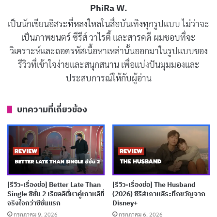
“คนดี” ผู้ที่ต่อสู้กับกลุ่มที่ร้ายกว่า ซึ่งแสดงถึงปัญหาของการ
PhiRa W.
เล่าเรื่องที่ดูเหมือนจะทำให้ซับซ้อนขึ้นเพื่อสร้างความน่า
เป็นนักเขียนอิสระที่หลงใหลในสื่อบันเทิงทุกรูปแบบ ไม่ว่าจะ
สนใจ
เป็นภาพยนตร์ ซีรีส์ วาไรตี้ และสารคดี ผมชอบที่จะ
วิเคราะห์และถอดรหัสเนื้อหาเหล่านั้นออกมาในรูปแบบของ
ซีรีส์นี้เน้นที่การแสดงของนักแสดงหลัก โดยเฉพาะ BIBI
รีวิวที่เข้าใจง่ายและสนุกสนาน เพื่อแบ่งปันมุมมองและ
ที่มารับบท Jae-hee ผู้หญิงที่ต้องเผชิญกับความยากลำบาก
ประสบการณ์ให้กับผู้อ่าน
และอันตราย ในขณะที่ Ji Chang-wook รับบท Gil-ho ผู้มี
บุคลิกซับซ้อนและแอบแฝงความรุนแรงแต่ก็มีความอ่อน
บทความที่เกี่ยวข้อง
โยนบางมุม การนำเสนอของตัวละครหลักมีความชัดเจน แต่
บางครั้งการเล่าเรื่องก็ดูเหมือนจะยึดติดกับความเป็นฮีโร่
มากเกินไป ทำให้ตัวละครขาดความลึกในเชิงจิตวิทยา
บทความที่เกี่ยวข้อง
[รีวิว-เรื่องย่อ] Better Late Than
[รีวิว-เรื่องย่อ] The Husband
Single ซีซั่น 2 เรียลลิตี้หาคู่เกาหลีที่
(2026) ซีรีส์เกาหลีระทึกขวัญจาก
[รีวิว-เรื่องย่อ] Spooky in Love (2026) ทายาทเห็น
จริงใจกว่าซีซั่นแรก
Disney+
กรกฎาคม 9, 2026
กรกฎาคม 6, 2026