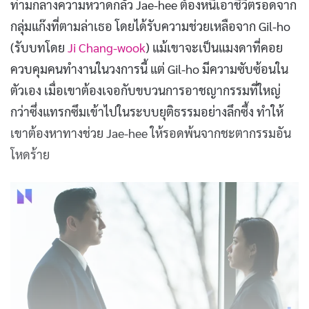
ท่ามกลางความหวาดกลัว Jae-hee ต้องหนีเอาชีวิตรอดจาก
กลุ่มแก๊งที่ตามล่าเธอ โดยได้รับความช่วยเหลือจาก Gil-ho
(รับบทโดย
Ji Chang-wook
) แม้เขาจะเป็นแมงดาที่คอย
ควบคุมคนทำงานในวงการนี้ แต่ Gil-ho มีความซับซ้อนใน
ตัวเอง เมื่อเขาต้องเจอกับขบวนการอาชญากรรมที่ใหญ่
กว่าซึ่งแทรกซึมเข้าไปในระบบยุติธรรมอย่างลึกซึ้ง ทำให้
เขาต้องหาทางช่วย Jae-hee ให้รอดพ้นจากชะตากรรมอัน
โหดร้าย