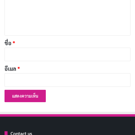
ม
เ
ห็
น
*
ชื่อ
*
หากเปรียบเทียบกับซีรีส์ที่มีแนวเรื่องคล้ายกัน เช่น
My
อีเมล
*
Name
และ
Taxi Driver
Gangnam B-Side มีศักยภาพใน
การสำรวจประเด็นที่ลึกซึ้งได้มากกว่านี้ แต่เนื่องจากการเล่า
เรื่องที่ซับซ้อนและความพยายามในการแบ่งแยกขาวดำ
ทำให้เรื่องราวดูไม่ลึกซึ้งอย่างที่ควรจะเป็น ซีรีส์มีจุดเด่นใน
เรื่องการสำรวจอาชญากรรมและการค้ามนุษย์ในย่านที่
หรูหรา แต่ขาดความชัดเจนในการแสดงให้เห็นถึงด้านลึก
ของตัวละครที่แท้จริง
Contact us