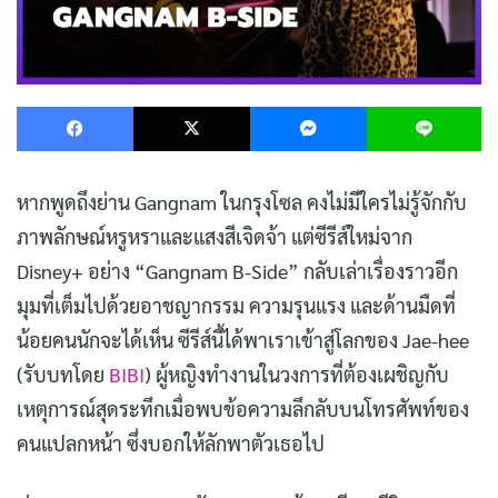
Facebook
X
Messenger
L
หากพูดถึงย่าน Gangnam ในกรุงโซล คงไม่มีใครไม่รู้จักกับ
ภาพลักษณ์หรูหราและแสงสีเจิดจ้า แต่ซีรีส์ใหม่จาก
Disney+ อย่าง “Gangnam B-Side” กลับเล่าเรื่องราวอีก
มุมที่เต็มไปด้วยอาชญากรรม ความรุนแรง และด้านมืดที่
น้อยคนนักจะได้เห็น ซีรีส์นี้ได้พาเราเข้าสู่โลกของ Jae-hee
(รับบทโดย
BIBI
) ผู้หญิงทำงานในวงการที่ต้องเผชิญกับ
เหตุการณ์สุดระทึกเมื่อพบข้อความลึกลับบนโทรศัพท์ของ
คนแปลกหน้า ซึ่งบอกให้ลักพาตัวเธอไป