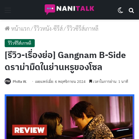
Menu
Switch 
Se
หน้าแรก
/
รีวิวหนัง-ซีรีส์
/
รีวิวซีรีส์เกาหลี
รีวิวซีรีส์เกาหลี
[รีวิว-เรื่องย่อ] Gangnam B-Side
ดราม่ามืดในย่านหรูของโซล
PhiRa W.
เผยแพร่เมื่อ: 6 พฤศจิกายน 2024
เวลาในการอ่าน: 1 นาที