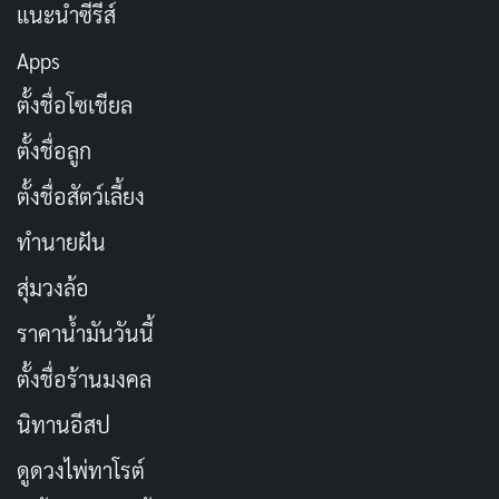
แนะนำซีรีส์
Apps
ตั้งชื่อโซเชียล
ตั้งชื่อลูก
ตั้งชื่อสัตว์เลี้ยง
ทำนายฝัน
นัมกุงมิน (Namkoong Min)
ในบทคังแทจูคือหัวใจหลักที่
สุ่มวงล้อ
ขับเคลื่อนเรื่องราว เขาสวมบทบาทศัลยแพทย์ที่เก่งกาจแต่
ไม่สามารถผ่าตัดชีวิตคู่ของตัวเองได้อย่างหมดจด ฉากที่เขา
ราคาน้ำมันวันนี้
เลือกผ่าตัดคนไข้ฉุกเฉินแทนที่จะดูแลคนไข้ VIP ภายใต้แรง
ตั้งชื่อร้านมงคล
กดดันจากระบบบริหารของโรงพยาบาล ทำให้ตัวละครมี
นิทานอีสป
จุดยืนทางศีลธรรมที่ชัดเจน แต่ในทางกลับกัน เมื่อเขาตก
เป็นผู้ต้องสงสัยในคดีลักพาตัวภรรยาตัวเอง นัมกุงมินก็แสดง
ดูดวงไพ่ทาโรต์
ให้เห็นถึงความเปราะบางและสิ้นหวังที่กำลังกัดกินตัวละคร