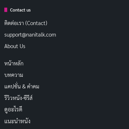
Contact us
ติดต่อเรา (Contact)
งานภาพของซีรีส์ใช้โทนสีเย็นเป็นหลัก สะท้อนความห่าง
support@nanitalk.com
เหินของตัวละครและความหนาวเย็นของโรงพยาบาลที่
กลายเป็นสนามรบระหว่างหลักจริยธรรมทางการแพทย์กับ
About Us
ผลประโยชน์ทางธุรกิจ ในขณะที่ฉากไล่ล่าหลังการลักพาตัว
ถูกกำกับให้รู้สึกกดดันและหายใจไม่ทั่วท้อง การตัดสินใจ
หน้าหลัก
เลือกใช้เพลงประกอบน้อยชิ้นแต่แม่นยำยิ่งเพิ่มน้ำหนักให้
บทความ
กับช่วงเวลาสำคัญ และเมื่อถึงฉากทิ้งท้ายของตอนที่แทจูถู
แคปชั่น & คำคม
กช็อตด้วยไฟฟ้าช็อตหลังจากนำเงินค่าไถ่ไปถึงจุดนัดหมาย
คนดูจะรู้สึกได้ทันทีว่านี่ไม่ใช่แค่
ระทึกขวัญ
ธรรมดา แต่มัน
รีวิวหนัง-ซีรีส์
คือเกมที่ซับซ้อนกว่าที่คิด
ดูอะไรดี
แนะนำหนัง