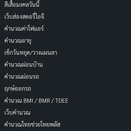
สีเสื้อมงคลวันนี้
จากภายใน
เว็บส่องสตอรี่ไอจี
อีซอล (Lee Seol)
ในบทโกเซยุนคือเซอร์ไพรส์ที่แท้จริง
คำนวณค่าไฟแอร์
ของตอนแรก เธอไม่ใช่ภรรยาที่ถูกกระทำฝ่ายเดียว แต่เป็น
คำนวณอายุ
ผู้บริหารหญิงที่แข็งกร้าวและตัดสินใจเด็ดขาด ฉากที่เธอ
เช็กวันหยุด/วางแผนลา
เห็นครอบครัวที่มีความสุขระหว่างการออกไปตรวจงานนอก
สถานที่ แล้วน้ำตาไหลออกมาโดยไม่มีคำอธิบายใด ๆ คือ
คำนวณผ่อนบ้าน
โมเมนต์ที่ทรงพลังที่สุดของตอน เพราะมันบ่งบอกว่าเบื้อง
คำนวณผ่อนรถ
หลังความเย็นชาของเซยุนมีบาดแผลลึกที่ยังไม่ได้ถูกเล่า
ฤกษ์ออกรถ
ส่วน
คิมแดมยอง (Kim Dae-myung)
ในบทนักสืบโนมันฮีที่
กัดไม่ปล่อย มอบอุปสรรคที่สมเหตุสมผลให้กับแทจู เพราะ
คำนวณ BMI / BMR / TDEE
เขาไม่ได้เป็นตัวร้าย แต่คือตำรวจที่ทำหน้าที่ตามหลักฐาน
เว็บคํานวณ
และหลักฐานทุกอย่างก็ชี้ไปที่สามี
คํานวณไทยช่วยไทยพลัส