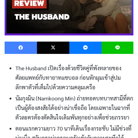
Facebook
X
Messenger
L
The Husband เปิดเรื่องด้วยชีวิตคู่ที่พังทลายของ
ศัลยแพทย์กับทายาทแชบอล ก่อนหักมุมเข้าสู่ปม
ลักพาตัวที่เต็มไปด้วยความคลุมเครือ
นัมกุงมิน (Namkoong Min) ถ่ายทอดบทบาทสามีที่ตก
เป็นผู้ต้องสงสัยได้อย่างน่าเชื่อถือ โดยเฉพาะในฉากที่
ตัวละครต้องตัดสินใจเดิมพันทุกอย่างเพื่อช่วยภรรยา
ตอนแรกความยาว 70 นาทีเดินเรื่องกระชับ ไม่มีช่วงที่
น่าเบื่อ สลับดราม่าครอบครัวเข้ากับความระทึกได้