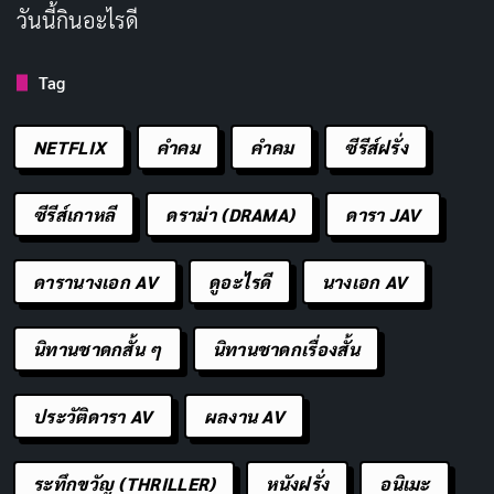
นักแสดงสมทบอย่าง
อีซังฮี (Lee Sang-hee)
ในบทคิมค
วันนี้กินอะไรดี
ยองแอ หญิงสาวปริศนาที่ปรากฏตัวต่อหน้าเซยุนด้วยความ
อ่อนโยนชวนระแวง และ
พัคบยองอึน (Park Byung-eun)
Tag
ในบทมินอูจิน ทนายความประจำตระกูลที่อ่านยาก ทุกตัว
ละครล้วนมีเลเยอร์ที่ทำให้คนดูตั้งคำถามว่าใครกันแน่ที่อยู่
NETFLIX
คำคม
คําคม
ซีรีส์ฝรั่ง
เบื้องหลังการลักพาตัวครั้งนี้
ซีรีส์เกาหลี
ดราม่า (DRAMA)
ดารา JAV
ดารานางเอก AV
ดูอะไรดี
นางเอก AV
นิทานชาดกสั้น ๆ
นิทานชาดกเรื่องสั้น
ประวัติดารา AV
ผลงาน AV
ระทึกขวัญ (THRILLER)
หนังฝรั่ง
อนิเมะ