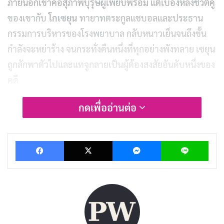
ภายนอกเขาคือสุภาพบุรุษผู้เพียบพร้อม แต่เบื้องหลังชีวิตคู่
ของเขากับ
โกเซยุน
ทายาทตระกูลแชบอลและประธาน
กรรมการบริหารของโรงพยาบาล กลับหนาวเย็นจนถึงขั้น
กำลังจะหย่าร้าง จนกระทั่งคืนหนึ่งที่ทุกอย่างพังทลาย เซยุน
ถูกลักพาตัวไปและแทจูกลายเป็นผู้ต้องสงสัยอันดับหนึ่งของ
คดี
กดเพื่ออ่านต่อ
The Husband ออกอากาศทางช่อง KBS ทุกคืนวันเสาร์และ
อาทิตย์ ความยาว 12 ตอน กำกับโดย
คิมจองฮยอน (Kim
Jung-hyun)
ผู้เคยกำกับ Hyper Knife มาแล้ว เขียนบทโดย
Facebook
X
Messenger
Lin
จองแจฮา
และสตรีมในไทยผ่านทาง
Disney+
ตอนแรก
ความยาว 70 นาทีทิ้งท้ายด้วยการหักมุมที่ทำให้อยากกดดู
ตอนต่อไปทันที