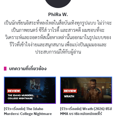
PhiRa W.
เป็นนักเขียนอิสระที่หลงใหลในสื่อบันเทิงทุกรูปแบบ ไม่ว่าจะ
เป็นภาพยนตร์ ซีรีส์ วาไรตี้ และสารคดี ผมชอบที่จะ
วิเคราะห์และถอดรหัสเนื้อหาเหล่านั้นออกมาในรูปแบบของ
รีวิวที่เข้าใจง่ายและสนุกสนาน เพื่อแบ่งปันมุมมองและ
ประสบการณ์ให้กับผู้อ่าน
คิมจองฮยอน ผู้กำกับที่สร้างชื่อจาก Hyper Knife กลับมาอีก
ครั้งกับงานที่พิสูจน์ว่าเขาเข้าใจจังหวะการเล่าเรื่องแนวดาร์
บทความที่เกี่ยวข้อง
กระทึกขวัญอย่างแท้จริง ตอนแรกของ The Husband เปิด
ฉากด้วยภาพของคู่สามีภรรยาที่กำลังปีนยอดเขาด้วยกัน
ท่ามกลางบรรยากาศสวยงามราวกับภาพยนตร์โรแมนติก
ก่อนจะตัดฉับมาที่ภาพของทั้งคู่นั่งห่างกันด้วยใบหน้าไร้
อารมณ์ เป็นการเล่าผ่านภาพที่บีบอัดความสัมพันธ์อันพัง
[รีวิว-เรื่องย่อ] The Idaho
[รีวิว-เรื่องย่อ] Wrath (2026) ซีรีส์
Murders: College Nightmare
MMA บราซิล หมัดหนักแต่ไร้