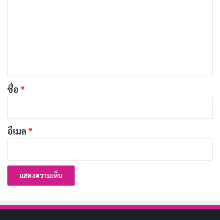
เผยแพร่เมื่อ: 2 วัน ที่ผ่านมา
า
ม
[รีวิว-เรื่องย่อ] The Bombing of
เ
Pan Am 103 ซีรีส์คดีล็อกเกอร์บีที่
ห็
กลายเป็นเพียงบันทึกการประชุม
น
เผยแพร่เมื่อ: 5 วัน ที่ผ่านมา
*
ชื่อ
*
[รีวิว-เรื่องย่อ] Forbidden
Woman (2026) ดราม่ารักต้อง
ห้าม 61 ตอนที่ดังไม่ถึงแก่น
อีเมล
*
เผยแพร่เมื่อ: 7 วัน ที่ผ่านมา
[รีวิว-เรื่องย่อ] The Devil’s
Mouth (2026) หนังเอาชีวิตรอด
ในถ้ำมรณะ Prime Video
เผยแพร่เมื่อ: 7 วัน ที่ผ่านมา