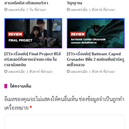
ทลายลงในไม่กี่วินาทีโดยไม่ต้องใช้บทพูดแม้แต่คำเดียว
สารคดีคดีสะเทือนอเมริกา
วิญญาณ
เผยแพร่เมื่อ: 7 วัน ที่ผ่านมา
เผยแพร่เมื่อ: 1 สัปดาห์ ที่ผ่านมา
“เมื่อชีวิตคู่มาถึงทางตัน การลักพาตัวกลับ
กลายเป็นจุดเริ่มต้นที่บีบให้คนสองคนที่
[รีวิว-เรื่องย่อ] Final Project ซีรีส์
[รีวิว-เรื่องย่อ] Batman: Caped
ทริลเลอร์ที่อยากเล่าเยอะเกิน ใน
Crusader ซีซั่น 2 แอนิเมชั่นนัวร์หรู
เกลียดกัน ต้องหันกลับมามองหน้ากันอีกครั้ง
เวลาน้อยเกิน
แต่ใจกลวง
ในวันที่ความจริงหมายถึงความเป็นความ
เผยแพร่เมื่อ: 1 สัปดาห์ ที่ผ่านมา
เผยแพร่เมื่อ: 1 สัปดาห์ ที่ผ่านมา
ตาย”
ใส่ความเห็น
บทความที่เกี่ยวข้อง
อีเมลของคุณจะไม่แสดงให้คนอื่นเห็น
ช่องข้อมูลจำเป็นถูกทำ
เครื่องหมาย
*
[รีวิว-เรื่องย่อ] GATE24: The
Border ซีรีส์ศุลกากรสนามบินจาก
ค
ญี่ปุ่นบน Netflix
ว