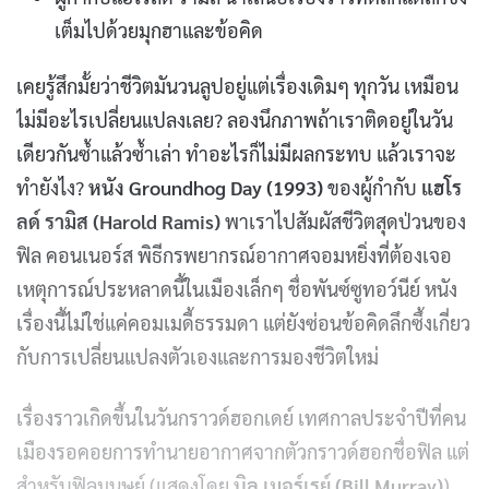
เต็มไปด้วยมุกฮาและข้อคิด
เคยรู้สึกมั้ยว่าชีวิตมันวนลูปอยู่แต่เรื่องเดิมๆ ทุกวัน เหมือน
ไม่มีอะไรเปลี่ยนแปลงเลย? ลองนึกภาพถ้าเราติดอยู่ในวัน
เดียวกันซ้ำแล้วซ้ำเล่า ทำอะไรก็ไม่มีผลกระทบ แล้วเราจะ
ทำยังไง?
หนัง Groundhog Day (1993)
ของผู้กำกับ
แฮโร
ลด์ รามิส (Harold Ramis)
พาเราไปสัมผัสชีวิตสุดป่วนของ
ฟิล คอนเนอร์ส พิธีกรพยากรณ์อากาศจอมหยิ่งที่ต้องเจอ
เหตุการณ์ประหลาดนี้ในเมืองเล็กๆ ชื่อพันซ์ซูทอว์นีย์ หนัง
เรื่องนี้ไม่ใช่แค่คอมเมดี้ธรรมดา แต่ยังซ่อนข้อคิดลึกซึ้งเกี่ยว
กับการเปลี่ยนแปลงตัวเองและการมองชีวิตใหม่
เรื่องราวเกิดขึ้นในวันกราวด์ฮอกเดย์ เทศกาลประจำปีที่คน
เมืองรอคอยการทำนายอากาศจากตัวกราวด์ฮอกชื่อฟิล แต่
สำหรับฟิลมนุษย์ (แสดงโดย
บิล เมอร์เรย์ (Bill Murray)
)