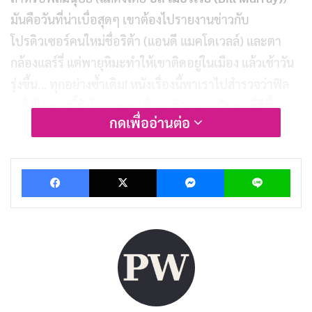
มันคือวันที่น่าเบื่อสุดๆ เขาต้องไปรายงานข่าวกับ
โปรดิวเซอร์คนใหม่ชื่อริต้า (แอนดี แมคโดเวลล์) และตา
กล้องแลร์รี่ แต่พายุหิมะทำให้เขาติดอยู่ในเมือง แล้วเช้าวัน
รุ่งขึ้น… ทุกอย่างซ้ำเดิม! หนังเรื่องนี้พาเราไปสำรวจว่าฟิล
จะใช้โอกาสนี้ยังไง จากคนเห็นแก่ตัวกลายเป็นคนที่ดีขึ้น
กดเพื่ออ่านต่อ
ในบทความนี้ เราจะพาไปเจาะลึกทุกมุมของ
หนัง
Groundhog Day
ตั้งแต่เรื่องย่อที่สนุกสุดๆ ไปจนถึงธีมที่
Facebook
X
Messenger
Lin
ทำให้เราคิดตาม มาดูกันว่าหนังเรื่องนี้ทำไมถึงกลายเป็น
คลาสสิกที่คนดูซ้ำแล้วซ้ำเล่า และยังคงฮิตในหมู่วัยรุ่นชาว
เน็ตไทยที่ชอบมุกฮาแบบมีสาระ
รีวิวและเรื่องย่อ Groundhog Day (วันรัก
จงกลม)