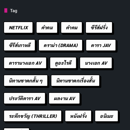
ได้
Tag
หนังเรื่องนี้ยังทำให้เราตั้งคำถามกับตัวเองว่า เราติดอยู่ใน
NETFLIX
คำคม
คําคม
ซีรีส์ฝรั่ง
“วันเดิม” อะไรบ้าง? แล้วเราจะทำยังไงให้มันเปลี่ยน? มัน
ไม่ใช่แค่หนังตลก แต่เป็นบทเรียนชีวิตที่ห่อหุ้มด้วยมุกฮา
ซีรีส์เกาหลี
ดราม่า (DRAMA)
ดารา JAV
มาแชร์กันในคอมเมนต์สิ ว่าหนังเรื่องนี้ทำให้เราคิดยังไง
ดารานางเอก AV
ดูอะไรดี
นางเอก AV
เกี่ยวกับการวนลูปในชีวิตจริง และอย่าลืมแชร์รีวิวนี้ให้
เพื่อนๆ ที่ชอบหนังคอมเมดี้คลาสสิก ไปดูกันบนสตรีมมิ่ง
นิทานชาดกสั้น ๆ
นิทานชาดกเรื่องสั้น
แล้วมาคุยกันว่าเราจะเปลี่ยนตัวเองยังไงให้ออกจากลูป!
ประวัติดารา AV
ผลงาน AV
ชื่อเรื่องในภาษาไทย:
วันรักจงกลม
ประเภท:
คอมเมดี้, โรแมนติก, แฟนตาซี
ระทึกขวัญ (THRILLER)
หนังฝรั่ง
อนิเมะ
วันที่ออกฉาย:
12 กุมภาพันธ์ 2536