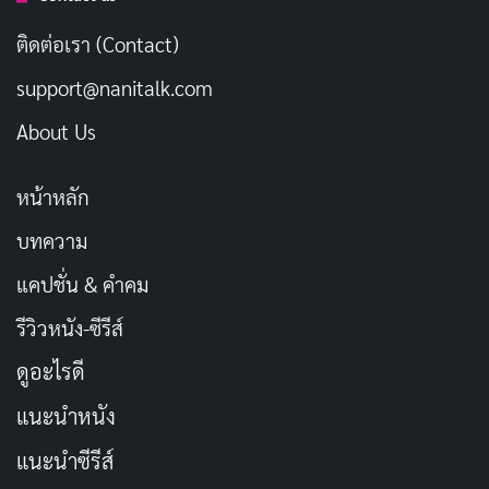
Ghostbusters แต่ในเรื่องนี้มันลงตัวสุดๆ
ติดต่อเรา (Contact)
แอนดี แมคโดเวลล์ (Andie MacDowell)
ในบทริต้าก็ทำได้
support@nanitalk.com
ดี เธอเป็นตัวแทนของความสดใสและความจริงใจที่ฟิลขาด
About Us
หายไป ฉากที่ฟิลพยายามจีบเธอซ้ำๆ มันฮาแต่ก็โรแมนติก
แบบไม่เลี่ยน ส่วน
คริส เอลเลียตต์ (Chris Elliott)
ในบท
หน้าหลัก
แลร์รี่คือตัวประกอบที่ขโมยซีนได้บ่อยๆ ด้วยมุกตลกเล็กๆ
บทความ
น้อยๆ
แคปชั่น & คำคม
ผู้กำกับ
แฮโรลด์ รามิส
ที่เคยร่วมงานกับเมอร์เรย์ในหนัง
รีวิวหนัง-ซีรีส์
อื่นๆ ทำหนังเรื่องนี้ได้เป๊ะเรื่องจังหวะคอมเมดี้ เขาถ่ายทำ
ดูอะไรดี
ฉากซ้ำๆ แต่ไม่ให้รู้สึกเบื่อ โดยเปลี่ยนมุมกล้องและเหตุกา
แนะนำหนัง
รณ์เล็กๆ น้อยๆ เสมอ บทหนังที่เขาเขียนร่วมกับแดนนี่ รูบิน
ก็ฉลาด ไม่เสียเวลาอธิบายว่าทำไมฟิลถึงติดลูป แต่โฟกัสที่
แนะนำซีรีส์
การเดินทางภายในใจแทน