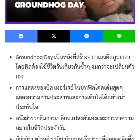
Facebook
X
Messenger
L
Groundhog Day เป็นหนังที่สร้างจากแนวคิดลูปเวลา
โดยฟิลต้องใช้ชีวิตวันเดียวกันซ้ำๆ จนกว่าจะเปลี่ยนตัว
เอง
การแสดงของบิล เมอร์เรย์ ในบทฟิลโดดเด่นสุดๆ
แสดงความกวนประสาทและการเติบโตได้อย่างน่า
ประทับใจ
หนังสำรวจธีมการเปลี่ยนแปลงตัวเองและการหาความ
หมายในชีวิตประจำวัน
ผู้กำกับแฮโรลด์ รามิส นำเสนอเรื่องราวที่ตลกแต่ลึกซึ้ง