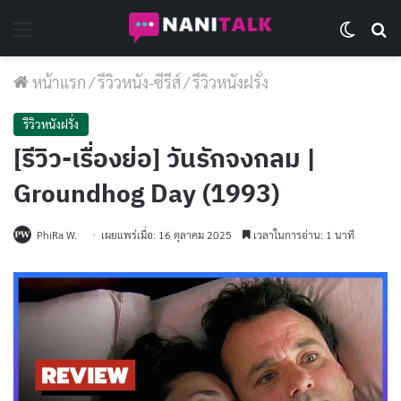
Menu
Switch 
Se
หน้าแรก
/
รีวิวหนัง-ซีรีส์
/
รีวิวหนังฝรั่ง
รีวิวหนังฝรั่ง
[รีวิว-เรื่องย่อ] วันรักจงกลม |
Groundhog Day (1993)
PhiRa W.
เผยแพร่เมื่อ: 16 ตุลาคม 2025
เวลาในการอ่าน: 1 นาที