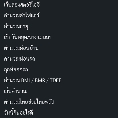
เว็บส่องสตอรี่ไอจี
ได้ออกจากลูปเพราะได้รัก แต่เพราะเขาเปลี่ยนตัวเองจริงๆ
มันสอนว่าความรักแท้ต้องมาจากการเป็นคนที่ดีขึ้น ไม่ใช่แค่
คำนวณค่าไฟแอร์
เล่นละคร
คำนวณอายุ
เช็กวันหยุด/วางแผนลา
Groundhog Day (1993)
เป็นหนังคลาสสิกที่ทำให้เรา
หัวเราะแต่ก็คิดตาม หนังเรื่องนี้เตือนเราว่าการเปลี่ยนแปลง
คำนวณผ่อนบ้าน
ไม่ได้มาง่ายๆ ต้องผ่านความล้มเหลวและความเบื่อหน่าย เห
คำนวณผ่อนรถ
มือนฟิลที่ต้องวนวันเดิมเป็นพันครั้งกว่าจะเจอทางออก
ฤกษ์ออกรถ
ปัญหาไม่ได้อยู่ที่เวลา แต่อยู่ที่ตัวเราเองที่ไม่ยอมปรับ
เปลี่ยน
คำนวณ BMI / BMR / TDEE
เว็บคํานวณ
สำหรับวัยรุ่นชาวเน็ตไทยที่ชอบหนังเบาสมองแต่มีสาระ
คํานวณไทยช่วยไทยพลัส
เรื่องนี้คือ ต้องดูให้ได้เลย มันเหมือนกระจกสะท้อนชีวิตเรา
ที่บางทีก็รู้สึกวนลูปกับงาน เรียน หรือความสัมพันธ์ ลองดู
วันนี้กินอะไรดี
แล้วจะได้แรงบันดาลใจว่าถ้าเราพยายาม เราก็ออกจากลูป