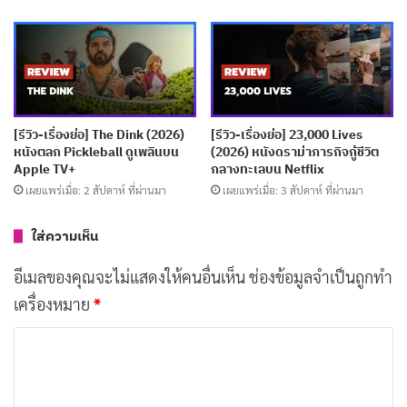
เกมที่เราต้องล้มเหลวซ้ำๆ จนกว่าจะเลเวลอัพ
บทความที่เกี่ยวข้อง
[รีวิว-เรื่องย่อ] Forbidden Woman (2026) ดราม่า
[รีวิว-เรื่องย่อ] The Dink (2026)
[รีวิว-เรื่องย่อ] 23,000 Lives
รักต้องห้าม 61 ตอนที่ดังไม่ถึงแก่น
หนังตลก Pickleball ดูเพลินบน
(2026) หนังดราม่าภารกิจกู้ชีวิต
เผยแพร่เมื่อ: 1 สัปดาห์ ที่ผ่านมา
Apple TV+
กลางทะเลบน Netflix
เผยแพร่เมื่อ: 2 สัปดาห์ ที่ผ่านมา
เผยแพร่เมื่อ: 3 สัปดาห์ ที่ผ่านมา
[รีวิว-เรื่องย่อ] The Devil’s Mouth (2026) หนังเอา
ชีวิตรอดในถ้ำมรณะ Prime Video
ใส่ความเห็น
เผยแพร่เมื่อ: 1 สัปดาห์ ที่ผ่านมา
อีเมลของคุณจะไม่แสดงให้คนอื่นเห็น
ช่องข้อมูลจำเป็นถูกทำ
[รีวิว-เรื่องย่อ] The Truthers (2026) หนังดราม่า
เครื่องหมาย
*
ทริลเลอร์สเปน เมื่อทฤษฎีสมคบคิดกลืนกิน
ค
ครอบครัว
ว
เผยแพร่เมื่อ: 1 สัปดาห์ ที่ผ่านมา
า