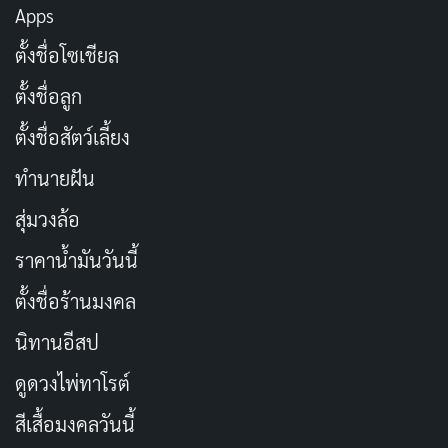
Apps
หนังเรื่องนี้สำรวจธีมการเปลี่ยนแปลงตัวเอง เหมือนถามเรา
ตั้งชื่อโซเชียล
ว่า ถ้าเราได้โอกาสรีเซ็ตชีวิต เราจะทำอะไร? ฟิลจากคนเห็น
ตั้งชื่อลูก
แก่ตัวกลายเป็นคนที่ช่วยเหลือผู้อื่น มันเหมือนอุปมาว่าชีวิต
ตั้งชื่อสัตว์เลี้ยง
จริงก็วนลูป ถ้าเราไม่เปลี่ยนอะไร มันก็ซ้ำเดิมๆ ธีมนี้ทำให้
หนังไม่ใช่แค่คอมเมดี้ แต่เป็นแรงบันดาลใจสำหรับคนที่รู้สึก
ทำนายฝัน
ติดอยู่ในโซนสบาย
สุ่มวงล้อ
ราคาน้ำมันวันนี้
อีกธีมคือความหมายของชีวิตประจำวัน หนังแสดงให้เห็นว่า
วันธรรมดาที่เรามองข้ามอาจเต็มไปด้วยโอกาส ถ้าเรา
ตั้งชื่อร้านมงคล
สังเกตดีๆ เหมือนฟิลที่เริ่มสนใจคนรอบตัวหลังจากวนลู
นิทานอีสป
ปนานๆ มันทำให้เราคิดว่า ชีวิตเราก็เหมือนกราวด์ฮอกเดย์
ดูดวงไพ่ทาโรต์
ถ้าไม่หาทางออก เราก็ติดแหง็ก
สีเสื้อมงคลวันนี้
นอกจากนี้ หนังยังมีกลิ่นอายโรแมนติกที่ไม่หวานเลี่ยน ฟิลไม่