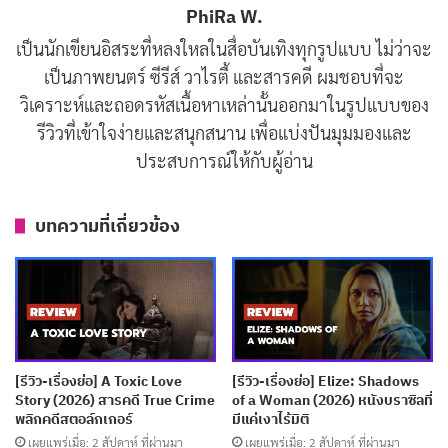
PhiRa W.
Groundhog Day
เล่าเรื่องของฟิล คอนเนอร์ส พิธีกร
เป็นนักเขียนอิสระที่หลงใหลในสื่อบันเทิงทุกรูปแบบ ไม่ว่าจะ
พยากรณ์อากาศจากพิตต์สเบิร์กที่เกลียดเทศกาลกราวด์ฮ
เป็นภาพยนตร์ ซีรีส์ วาไรตี้ และสารคดี ผมชอบที่จะ
อกเดย์เข้าไส้ เขาคิดว่าตัวเองเหนือกว่าคนเมืองเล็กๆ อย่าง
วิเคราะห์และถอดรหัสเนื้อหาเหล่านั้นออกมาในรูปแบบของ
พันซ์ซูทอว์นีย์ และอยากรีบกลับบ้านหลังรายงานข่าวเสร็จ
รีวิวที่เข้าใจง่ายและสนุกสนาน เพื่อแบ่งปันมุมมองและ
แต่พายุหิมะทำให้เขาต้องค้างคืน แล้วตื่นมาพบว่าวันนี้คือ
ประสบการณ์ให้กับผู้อ่าน
วันเดิมซ้ำๆ ไม่มีวันพรุ่งนี้ ฟิลเริ่มจากงงๆ แล้วใช้โอกาสนี้กิน
เล่นเที่ยวแบบไม่แคร์ใคร แต่ยิ่งนานวัน เขายิ่งเบื่อจนถึงขั้น
บทความที่เกี่ยวข้อง
ซึมเศร้าและพยายามฆ่าตัวตาย
จากนั้นฟิลเริ่มเปลี่ยนตัวเอง เขาเรียนรู้ทักษะใหม่ๆ อย่าง
เล่นเปียโน ช่วยเหลือคนในเมือง และพยายามจีบริต้า
โปรดิวเซอร์สาวที่เขาหลงรัก หนังแสดงให้เห็นกระบวนการ
[รีวิว-เรื่องย่อ] A Toxic Love
[รีวิว-เรื่องย่อ] Elize: Shadows
เติบโตที่ยาวนาน เหมือนฟิลต้องวนลูปวันนี้เป็นพันๆ ครั้ง
Story (2026) สารคดี True Crime
of a Woman (2026) หนังบราซิลที่
พลิกคดีสตอล์กเกอร์
มีแค่เงาไร้มิติ
กว่าจะเข้าใจว่าการเปลี่ยนแปลงไม่ได้มาง่ายๆ มันเหมือน
เผยแพร่เมื่อ: 2 สัปดาห์ ที่ผ่านมา
เผยแพร่เมื่อ: 2 สัปดาห์ ที่ผ่านมา