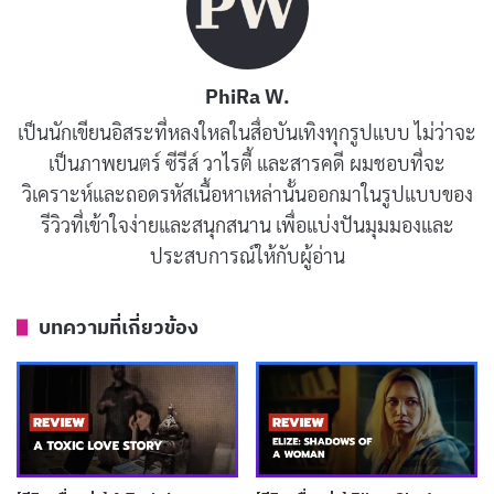
รีวิวและเรื่องย่อ เชฟ บ้าน วิญญาณหลอน
(House of Spoils)
PhiRa W.
House of Spoils
เล่าเรื่องราวของเชฟหญิงที่เคยทำงานกับ
เป็นนักเขียนอิสระที่หลงใหลในสื่อบันเทิงทุกรูปแบบ ไม่ว่าจะ
เชฟชื่อดังชื่อว่า
Marcello
แต่ตัดสินใจลาออกเพื่อเปิดร้าน
เป็นภาพยนตร์ ซีรีส์ วาไรตี้ และสารคดี ผมชอบที่จะ
อาหารของตัวเองกับหุ้นส่วนทางธุรกิจชื่อ
Andres
พวกเขา
วิเคราะห์และถอดรหัสเนื้อหาเหล่านั้นออกมาในรูปแบบของ
ร่วมกันเปิดร้านอาหารในบ้านชนบทที่ตั้งอยู่กลางที่เปลี่ยว
รีวิวที่เข้าใจง่ายและสนุกสนาน เพื่อแบ่งปันมุมมองและ
ห่างไกลจากตัวเมือง เชฟหญิงเริ่มประสบกับเหตุการณ์
ประสบการณ์ให้กับผู้อ่าน
เหนือธรรมชาติ เห็นภาพหลอนของอาหารเน่าเสีย ผักที่เน่า
บูด และแมลงคลานอยู่ทั่วทุกที่ เหตุการณ์เหล่านี้เริ่มต้นขึ้น
บทความที่เกี่ยวข้อง
หลังจากการเสิร์ฟอาหารที่ใช้วัตถุดิบสำเร็จรูปที่ทำให้ลูกค้า
ไม่พอใจ
เมื่อร้านของเธอประสบปัญหา เชฟได้รับคำขู่ว่าเธอมีเวลา
เพียงสองสัปดาห์ในการสร้างเมนูที่ยอดเยี่ยม มิฉะนั้นเธอจะ