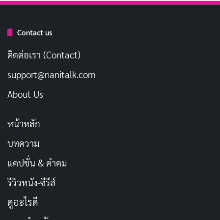
Contact us
ติดต่อเรา (Contact)
support@nanitalk.com
About Us
สิ่งหนึ่งที่โดดเด่นใน
House of Spoils
คือการนำเสนอโทน
หน้าหลัก
เรื่องที่เปลี่ยนแปลงอย่างรวดเร็ว โดยเฉพาะในช่วงท้ายของ
บทความ
เรื่อง ซึ่งอาจทำให้ผู้ชมรู้สึกงงงวยกับทิศทางของหนัง การ
แคปชั่น & คำคม
เฉลยเนื้อหาของเรื่องราวในช่วงหลังที่พยายามทำให้ผู้ชม
เข้าใจว่าเกิดอะไรขึ้นจริงๆ นั้น กลับทำให้เกิดคำถาม
รีวิวหนัง-ซีรีส์
มากมายและทำให้เนื้อเรื่องดูมีช่องโหว่หลายจุด เมื่อ
ดูอะไรดี
พิจารณากลับไปยังจุดเริ่มต้นของเรื่อง รู้สึกเหมือนการเฉลย