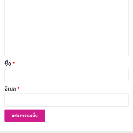
ครอบครัว
ว
เผยแพร่เมื่อ: 2 สัปดาห์ ที่ผ่านมา
า
ม
[รีวิว-เรื่องย่อ] 72 Hours (2026) หนัง Netflix ที่มีเค
เ
วิน ฮาร์ต แต่ไม่มีมุก
ห็
เผยแพร่เมื่อ: 2 สัปดาห์ ที่ผ่านมา
น
*
ชื่อ
*
อย่างไรก็ตาม แม้ว่าพล็อตจะเน้นที่ความเครียดและความ
กดดันที่เพิ่มขึ้น การเล่าเรื่องกลับไม่สามารถสื่อถึงความ
หลอนหรือความระทึกขวัญได้อย่างเต็มที่ ภาพหลอนต่างๆ
อีเมล
*
ที่เกิดขึ้นดูเหมือนจะไม่สามารถสร้างความหวาดกลัวได้มาก
พอ และการเดินเรื่องก็เต็มไปด้วยจังหวะที่เชื่องช้าและขาด
ความกระตุ้นอารมณ์