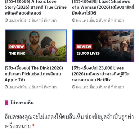
[รีวิว-เรื่องย่อ] A Toxic Love
[รีวิว-เรื่องย่อ] Elize: Shadows
ถูกไล่ออกจากร้านไปพร้อมกับการสูญเสียทุกสิ่งที่เธอลงทุน
Story (2026) สารคดี True Crime
of a Woman (2026) หนังบราซิลที่
มา ด้วยระยะเวลาที่จำกัดและแรงกดดันที่เพิ่มขึ้น เธอต้อง
พลิกคดีสตอล์กเกอร์
มีแค่เงาไร้มิติ
เผยแพร่เมื่อ: 2 สัปดาห์ ที่ผ่านมา
เผยแพร่เมื่อ: 2 สัปดาห์ ที่ผ่านมา
ดิ้นรนกับความบ้าคลั่งที่ค่อยๆ คืบคลานเข้ามาในชีวิตของ
เธอ
บทความที่เกี่ยวข้อง
[รีวิว-เรื่องย่อ] The Devil’s Mouth (2026) หนังเอา
[รีวิว-เรื่องย่อ] The Dink (2026)
[รีวิว-เรื่องย่อ] 23,000 Lives
ชีวิตรอดในถ้ำมรณะ Prime Video
หนังตลก Pickleball ดูเพลินบน
(2026) หนังดราม่าภารกิจกู้ชีวิต
Apple TV+
กลางทะเลบน Netflix
เผยแพร่เมื่อ: 1 สัปดาห์ ที่ผ่านมา
เผยแพร่เมื่อ: 2 สัปดาห์ ที่ผ่านมา
เผยแพร่เมื่อ: 3 สัปดาห์ ที่ผ่านมา
[รีวิว-เรื่องย่อ] Batman: Caped Crusader ซีซั่น 2
ใส่ความเห็น
แอนิเมชั่นนัวร์หรูแต่ใจกลวง
เผยแพร่เมื่อ: 2 สัปดาห์ ที่ผ่านมา
อีเมลของคุณจะไม่แสดงให้คนอื่นเห็น
ช่องข้อมูลจำเป็นถูกทำ
เครื่องหมาย
*
[รีวิว-เรื่องย่อ] The Truthers (2026) หนังดราม่า
ทริลเลอร์สเปน เมื่อทฤษฎีสมคบคิดกลืนกิน
ค