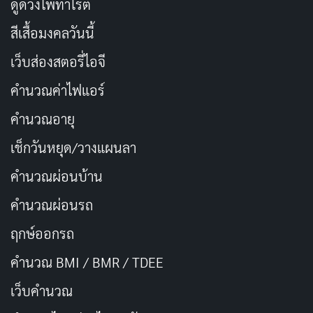
ดูดวงไพ่ทาโรต์
พิเศษใดๆ ที่จะสร้างความตื่นเต้น หรือเพิ่มความหลอนให้
กับฉากต่างๆ ในขณะที่การถ่ายทำและมุมกล้องก็ไม่ได้นำ
สีเสื้อมงคลวันนี้
เสนอฉากที่น่าจดจำมากนัก ยกเว้นฉากหนึ่งที่เกี่ยวกับวอลล์
เว็บส่องสตอรี่ไอจี
เปเปอร์ที่สร้างความแปลกตา แต่ก็ยังไม่เพียงพอที่จะทำให้
คำนวณค่าไฟแอร์
ผู้ชมรู้สึกอินกับเรื่องราว
คำนวณอายุ
ในท้ายที่สุด
House of Spoils
กลายเป็นหนังที่ขาดพลังทั้ง
เช็กวันหยุด/วางแผนลา
ในด้านความหลอนและการเล่าเรื่อง แม้ว่าจะมีช่วงเวลาบาง
คำนวณผ่อนบ้าน
ส่วนที่พยายามจะสร้างความตื่นเต้น แต่โครงเรื่องที่คาดเดา
ได้ง่ายและตัวละครที่ไม่น่าดึงดูดกลับทำให้หนังเรื่องนี้ไม่
คำนวณผ่อนรถ
สามารถสร้างผลกระทบทางอารมณ์ต่อผู้ชมได้อย่างเต็มที่
ฤกษ์ออกรถ
หากคุณกำลังมองหาหนังที่มีความลุ้นระทึกและสยองขวัญ
คำนวณ BMI / BMR / TDEE
House of Spoils
อาจจะไม่ใช่ตัวเลือกที่ดีที่สุด และอาจจะ
เป็นการดีกว่าหากคุณกลับไปดูหนังอย่าง
Boiling Point
ที่
เว็บคํานวณ
สามารถสร้างอารมณ์และความลุ้นระทึกได้ดีกว่าในแนว