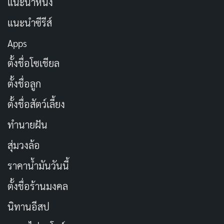
แนะนำหนัง
เหล่านั้นไม่ได้ถูกวางแผนมาอย่างดีพอ ทำให้เรื่องราว
ทั้งหมดดูเหมือนจะไม่มีความสมเหตุสมผลเท่าที่ควร
แนะนำซีรีส์
Apps
ตัวละครหลักอย่างเชฟ ถูกออกแบบมาให้มีบุคลิกที่เย่อหยิ่ง
ตั้งชื่อโซเชียล
และเต็มไปด้วยความมั่นใจในตัวเองสูง แม้จะมีการพยายาม
สะท้อนถึงความเครียดและความกดดันที่เธอต้องเผชิญ แต่
ตั้งชื่อลูก
บุคลิกที่ขาดเสน่ห์และการพัฒนาในตัวละครของเธอกลับ
ตั้งชื่อสัตว์เลี้ยง
ทำให้ผู้ชมรู้สึกไม่เชื่อมโยงกับเธอ ความคาดหวังที่ว่าตัว
ทำนายฝัน
ละครนี้จะมีการเติบโตหรือเปลี่ยนแปลงในช่วงท้ายของเรื่อง
นั้นก็ไม่ได้ถูกเติมเต็ม เพราะเธอยังคงจมดิ่งลงไปในความบ้า
สุ่มวงล้อ
คลั่งโดยไม่มีการแก้ไขปัญหาที่แท้จริง
ราคาน้ำมันวันนี้
ในด้านของการสร้างบรรยากาศ
House of Spoils
ก็ไม่ได้
ตั้งชื่อร้านมงคล
ทำให้ผู้ชมรู้สึกจดจำหรือหลงใหลในภาพหรือเสียงที่ถูกนำ
นิทานอีสป
เสนอ ดนตรีประกอบที่ใช้กลับดูธรรมดาและไม่มีความ