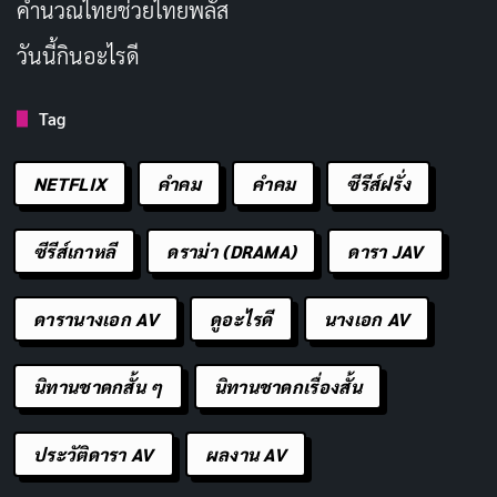
คํานวณไทยช่วยไทยพลัส
เดียวกัน
วันนี้กินอะไรดี
ประเภท: สยองขวัญ, ดราม่า
Tag
วันที่ออกอากาศ: 3 ตุลาคม 2024
นักแสดงนำ: Ariana DeBose, Barbie Ferreira, Arian
NETFLIX
คำคม
คําคม
ซีรีส์ฝรั่ง
Moayed
ผู้กำกับ: Bridget Savage Cole, Danielle Krudy
ซีรีส์เกาหลี
ดราม่า (DRAMA)
ดารา JAV
จำนวนตอน/ความยาว: 101 นาที
ดารานางเอก AV
ดูอะไรดี
นางเอก AV
เรตติ้ง IMDb: 4.7/10
ช่องทางการดู:
Amazon Prime Video
นิทานชาดกสั้น ๆ
นิทานชาดกเรื่องสั้น
ประวัติดารา AV
ผลงาน AV