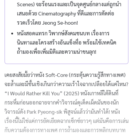
Scenes) จะร้อนแรงและเป็นจุดศูนย์กลางแต่ถูกนำ
เสนอด้วย Cinematography ที่ดีและการตัดต่อ
รวดเร็วโดย Jeong Se-hoon!
หนังสอดแทรก วิพากษ์สังคมชนบท เรื่องการ
นินทาและโครงสร้างอันแข็งทื่อ พร้อมใช้เทคนิค
ถ้ำมองเพื่อเพิ่มมิติและความน่าขนลุก!
เคยสงสัยมั้ยว่าหนัง Soft-Core (กระตุ้นความรู้สึกทางเพศ)
จะล้ำและมีชั้นเชิงเกินกว่าความเร้าใจฉากเปลือยได้แค่ไหน?
“I Would Rather Kill You” (2025) หนังเกาหลีใต้ดินที่
กระหึ่มก่อนออกฉายจากคำวิจารณ์ดุเด็ดเผ็ดมันของนัก
วิจารณ์ดัง Park Pyeong-sik พิสูจน์แล้วว่ามันทำได้! หนัง
เรื่องนี้ไม่ใช่แค่การยัดเยียดฉากเซ็กซ์ยาวๆ แต่มันคือการเล่น
กับความต้องการทางเพศ การถ้ำมองและการพลิกบทบาท