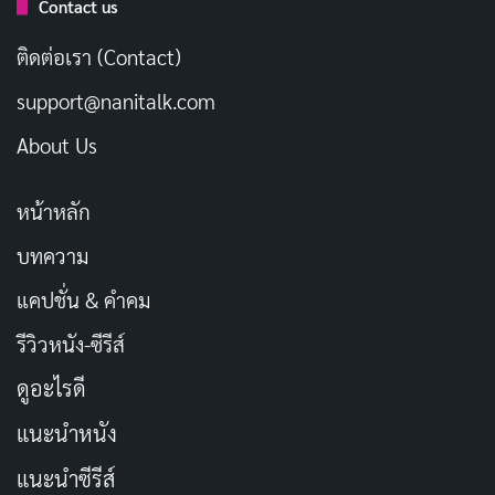
Contact us
[รีวิว-เรื่องย่อ] On the Beach at Night Alone
(2017) บทหนังกับชีวิตแยกไม่ออก
ติดต่อเรา (Contact)
กรกฎาคม 5, 2026
support@nanitalk.com
[รีวิว-เรื่องย่อ] Masquerade (2012) หนังเกาหลีสลับ
About Us
ร่างที่ อีบยองฮอน แสดงได้ถึงใจ
กรกฎาคม 3, 2026
หน้าหลัก
[รีวิว-เรื่องย่อ] Heart Blackened (2017) หนังศาล
บทความ
เกาหลีที่ ชเวมินชิก แบกไว้ทั้งเรื่อง
แคปชั่น & คำคม
มิถุนายน 30, 2026
รีวิวหนัง-ซีรีส์
ยิ่งไปกว่านั้น การเปลี่ยนผ่านของสองพี่น้องจาก เหยื่อผู้ถูก
ดูอะไรดี
กระทำ สู่ผู้ลงมือกระทำ นับเป็นจุดเปลี่ยนที่ทั้งน่าตื่นเต้น
แนะนำหนัง
และเร้าใจ! การแสดงของ Kim Ju-eun ในบท ซอนยอง และ
แนะนำซีรีส์
Kim Do-yeon ในบท จียอง นั้นทรงพลังอย่างน่าประทับใจ