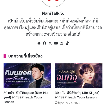
NaniTalk S.
เป็นนักเขียนที่ขยันขันแข็งและมุ่งมั่นที่จะผลิตเนื้อหาที่มี
คุณภาพ เรียนรู้และเติบโตอยู่เสมอ เชื่อว่าเนื้อหาที่ดีสามารถ
สร้างผลกระทบเชิงบวกต่อโลกได้
รีวิวและเรื่องย่อ I Would Rather Kill
Website
Facebook
X
YouTube
Instagram
TikTok
You
บทความที่เกี่ยวข้อง
I Would Rather Kill You เปิดตัวด้วยการย้ายถิ่นฐานของ
สองพี่น้อง ซอนยอง (
Kim Ju-eun
) ผู้เป็นพี่สาวแสนจริงจัง
กับงานในโรงเรือน และ จียอง (
Kim Do-yeon
) น้องสาวสาย
ชิลล์ที่ใช้ชีวิตอย่างอิสระปล่อยตัว ทั้งคู่ดูเหมือนมีไฟทาง
เพศลุกโชน ซอนยองปลดปล่อยด้วยแตงกวา ส่วนจียอง
30 หนัง-ซีรีย์ คิมมูยอล (Kim Mu-
30 หนัง-ซีรีย์ จินกีจู (Jin Ki-joo)
yeol) จากซีรีส์ Teach You a
จากซีรีส์ Teach You a Lesson
สำเร็จความใคร่ด้วยเสียงในหูฟัง! การปรากฏตัวของพวก
Lesson
มิถุนายน 27, 2026