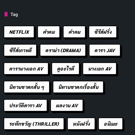
(
erotic
) และความตลกขบขัน ปรากฏขึ้นอย่างมี
ประสิทธิภาพตลอดระยะเวลาหนัง 104 นาที ไม่รู้สึกยืดเยื้อ
Tag
หรือรวบรัดเกินไป!
NETFLIX
คำคม
คําคม
ซีรีส์ฝรั่ง
I Would Rather Kill You เป็นหนังที่เลือกเดิน เส้นทางสาย
กลาง อย่างชาญฉลาด! มันไม่ดิ่งเหวเข้าสู่โลกของ หนังโป๊
ซีรีส์เกาหลี
ดราม่า (DRAMA)
ดารา JAV
เต็มรูปแบบแต่ก็ไม่ละทิ้งความร้อนแรง ขณะเดียวกันก็ไม่
ปล่อยให้โทนตลก กลบหมดความดิบเถื่อนและความเร้นลับ!
ดารานางเอก AV
ดูอะไรดี
นางเอก AV
การหาจุดสมดุลระหว่างความฟิน กับความดาร์กนี้เองที่
นิทานชาดกสั้น ๆ
นิทานชาดกเรื่องสั้น
ทำให้มันดูเข้าถึงได้มากกว่าหนังในประเภทเดียวกัน นี่อาจ
เป็น จุดแข็งสูงสุด ของหนังเรื่องนี้!
ประวัติดารา AV
ผลงาน AV
มันพิสูจน์ให้เห็นว่า หนัง Soft-Core สามารถเล่าเรื่องด้วยชั้น
เชิง มีธีมให้ขบคิด และมีพัฒนาการตัวละครที่น่าสนใจได้ แม้
ระทึกขวัญ (THRILLER)
หนังฝรั่ง
อนิเมะ
จะมีฉากเซ็กซ์เป็นจุดขายหลัก! การแสดงของ Kim Ju-eun,