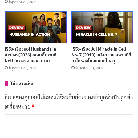
เธอเหมือนพายุถล่มจิตใจชายหนุ่มในหมู่บ้าน ทั้ง แดกึน
มิถุนายน 27, 2026
(Dae-geun) หนุ่มผู้นำเยาวชน และ บงซัม (Bong-sam)
หัวหน้าหมู่บ้านผู้มีนิสัยชอบแอบดู (voyeur) ที่เน้นทั้งภาพ
และ เสียง! ความผิดปกติในพฤติกรรมของบงซัมเริ่มถูก
จับตาโดยภรรยา ขณะเดียวกัน ซังชอล (Ahn Jeong-gyun)
อาชญากรหนีตายก็หลบหนีเข้ามาในหมู่บ้าน และบังคับ
[รีวิว-เรื่องย่อ] Husbands in
[รีวิว-เรื่องย่อ] Miracle in Cell
Action (2026) คอเมดี้เกาหลี
No. 7 (2013) หนังดราม่าเกาหลีที่
ข่มขืนสองพี่น้อง แต่ที่น่าสนใจคือ ความสัมพันธ์ที่เริ่มจาก
Netflix สองสามีอลหม่าน
ทำให้ร้องไห้จนหยุดไม่อยู่
การบังคับค่อยๆ เปลี่ยนเป็นความต้องการร่วมกัน และ
มิถุนายน 21, 2026
มิถุนายน 18, 2026
อำนาจก็เริ่มพลิกผัน!
ใส่ความเห็น
พล็อตอาจดูเรียบง่าย สาวเมืองผู้กระหายทางเพศย้ายไป
อีเมลของคุณจะไม่แสดงให้คนอื่นเห็น
ช่องข้อมูลจำเป็นถูกทำ
ชนบท ชายท้องถิ่นลุ่มหลง แต่พวกเธอกลับพอใจกับการ
เครื่องหมาย
*
สำเร็จความใคร่ จนกระทั่งชายแปลกหน้าบุกเข้ามาและได้
ค
อยู่ระหว่างขาของพวกเธอ! แต่นี่ไม่ใช่หนัง Soft-Core ทั่วไป
ว
ที่จบแค่นั้น มันมีมุมมืดและชั้นเชิงที่ซ่อนอยู่!
า