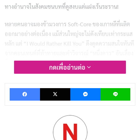
ทางอำนาจในสังคมชนบทที่ดูสงบแต่แฝงเร้นระราน!
หลายคนอาจมองข้ามวงการ Soft-Core ของเกาหลีที่ผลิต
ออกมาอย่างต่อเนื่อง แม้ส่วนใหญ่จะไม่ดังเทียบเท่ากระแส
หลัก แต่ “I Would Rather Kill You” ดึงดูดความสนใจทันที
จากคอนเทนต์ที่ท้าทายและคำวิจารณ์ “หนึ่งดาว” อันเลื่อง
ชื่อของ Park Pyeong-sik มันเล่าเรื่องราวของสองสาวพี่น้อง
กดเพื่ออ่านต่อ
จากเมืองใหญ่ที่ย้ายไปอยู่หมู่บ้านชนบทอันเงียบสงบ แต่
กลับกลายเป็นชนวนจุดไฟให้ความต้องการที่ถูกซ่อนเร้น
Facebook
X
Messenger
Lin
ปะทุขึ้นอย่างรุนแรง! แล้วหนังจะพาเราไปเจออะไรที่มากก
ว่าความเร่าร้อน? ตามมาดูกัน!