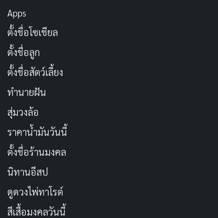
พวกเธอถ่ายทอดการเปลี่ยนจากผู้หญิงไร้ทางสู้สู่ผู้หญิงร้าย
Apps
(Femme Fatale) ผู้ทรงอำนาจได้อย่างสมจริงและยังคง
ตั้งชื่อโซเชียล
ความเซ็กซี่ไว้อย่างไม่เสียน้ำยา! ในทางตรงกันข้าม Ahn
ตั้งชื่อลูก
Jeong-gyun ในบท ซังชอล กลับกลายเป็นร่างเปล่าที่ถูกใช้
จนหมดสิ้น แม้จะมีรูปลักษณ์ที่โดดเด่นก็ตาม! หนังยังสอด
ตั้งชื่อสัตว์เลี้ยง
แทรกการวิพากษ์สังคมชนบทที่เต็มไปด้วยการนินทาและ
ทำนายฝัน
โครงสร้างอันแข็งทื่อที่ต่อต้านการเปลี่ยนแปลง จนกว่าจะมี
สุ่มวงล้อ
พลังจากภายนอกมากระทบ!
ราคาน้ำมันวันนี้
ตั้งชื่อร้านมงคล
นิทานอีสป
ดูดวงไพ่ทาโรต์
สีเสื้อมงคลวันนี้