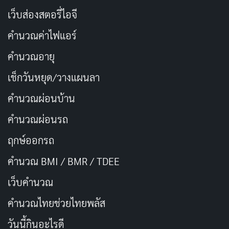
เว็บส่องสตอรี่ไอจี
คำนวณค่าไฟแอร์
ปฏิเสธไม่ได้ว่าคอนเทนต์ทางเพศเป็นส่วนสำคัญของ I
คำนวณอายุ
Would Rather Kill You โดยเฉพาะในช่วงกลางเรื่องที่มี
เช็กวันหยุด/วางแผนลา
มอนเทจฉากเซ็กซ์ที่ยาวนานระหว่าง ซังชอล กับทั้ง
คำนวณผ่อนบ้าน
สองพี่น้อง! ซีเควนซ์นี้ดูเหมือนจะเป็นจุดศูนย์กลางทางเรื่อง
ราว แม้นักแสดงทุกคนจะมีเสน่ห์ทางกายช่วยดึงดูด แต่ฉาก
คำนวณผ่อนรถ
เหล่านี้ถูกถ่ายทำและกำกับด้วยความที่น่าประหลาดใจ แม้
ฤกษ์ออกรถ
จะมีองค์ประกอบความรุนแรงในตอนแรกก็ตาม! หากต้อง
คำนวณ BMI / BMR / TDEE
สรุปฉากเซ็กซ์ด้วยคำเดียว คงเป็นคำว่าไม่รุนแรงเกินไป
มากกว่าโจ่งแจ้งหยาบคาย!
เว็บคํานวณ
คํานวณไทยช่วยไทยพลัส
การตัดต่อโดย Jeong Se-hoon ช่วยรักษาจังหวะความเร็ว
ของเรื่องได้อย่างดีเยี่ยม ทำให้ทั้งองค์ประกอบเร้าอารมณ์
วันนี้กินอะไรดี