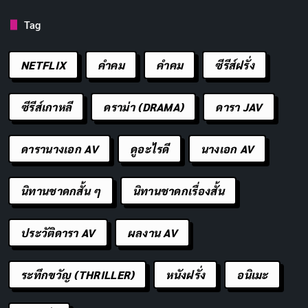
เต็มไปด้วยการแข่งขัน การเดินทางนี้ทำให้เธอเติบโตจาก
Tag
เด็กสาวที่เต็มไปด้วยความฝัน กลายเป็นหญิงสาวที่มีความ
มั่นคงในเส้นทางที่เธอเลือก
NETFLIX
คำคม
คําคม
ซีรีส์ฝรั่ง
ซีรีส์
Jeongnyeon: The Star is Born
นำเสนอเรื่องราวที่
ซีรีส์เกาหลี
ดราม่า (DRAMA)
ดารา JAV
เข้มข้นและน่าติดตาม ตั้งแต่การต่อสู้ของหญิงสาวในสังคม
ที่ไม่ให้คุณค่ากับความฝันของพวกเธอ ไปจนถึงความขัด
ดารานางเอก AV
ดูอะไรดี
นางเอก AV
แย้งในครอบครัวที่ต้องผ่านพ้นเพื่อก้าวสู่เส้นทางที่ตนเอง
เลือก เรื่องราวของจองนยอนเป็นแรงบันดาลใจให้กับผู้ชมที่
นิทานชาดกสั้น ๆ
นิทานชาดกเรื่องสั้น
เคยถูกกีดกันจากการไล่ตามความฝัน ซีรีส์นี้ไม่เพียงแค่เป็น
เรื่องของความบันเทิง แต่ยังเป็นการกลับมาที่งานออดิชั่นใน
ประวัติดารา AV
ผลงาน AV
ตอนเช้า จองนยอนมาถึงพอดีกับเวลาที่จะลงทะเบียนเข้า
ร่วมการออดิชั่น แม้จะผ่านความยากลำบากมากมาย จองน
ระทึกขวัญ (THRILLER)
หนังฝรั่ง
อนิเมะ
ยอนก็ยังมุ่งมั่นที่จะสานฝันของเธอให้เป็นจริงในการเป็นนัก