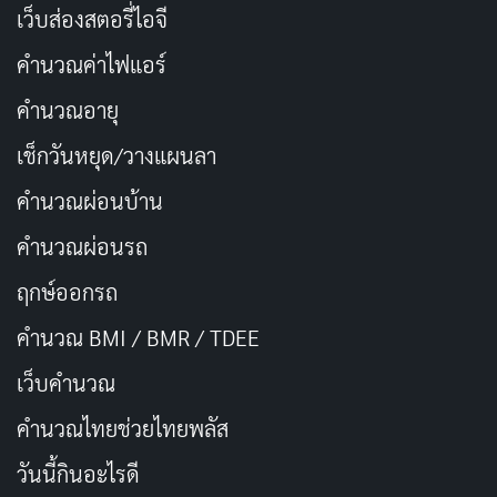
เว็บส่องสตอรี่ไอจี
มั่นคง และเธอต้องการให้ลูกสาวของเธอมีชีวิตที่ปลอดภัย
ในขณะที่จองนยอนมองว่านี่คือเส้นทางที่เธอต้องการจะไป
คำนวณค่าไฟแอร์
แม้จะต้องเจ็บปวดและเผชิญกับความท้าทาย
คำนวณอายุ
เช็กวันหยุด/วางแผนลา
อีกประเด็นหนึ่งที่น่าสนใจคือความสัมพันธ์ระหว่าง
จองน
ยอน
กับ
จองจา
น้องสาวของเธอ จองจาเป็นตัวละครที่
คำนวณผ่อนบ้าน
เข้าใจและสนับสนุนพี่สาวอย่างเงียบๆ โดยไม่ขัดขวางหรือ
คำนวณผ่อนรถ
แสดงความไม่พอใจ ความสัมพันธ์ระหว่างพี่น้องนี้สะท้อน
ฤกษ์ออกรถ
ถึงความรักและความเข้าใจในครอบครัว แม้จะมีความขัด
แย้งกับแม่ แต่จองจายังคงยืนเคียงข้างพี่สาวของเธอในยาม
คำนวณ BMI / BMR / TDEE
ที่ต้องการ
เว็บคํานวณ
การฝึกฝนของจองนยอนในวงการกุกกึกยังเป็นสัญลักษณ์
คํานวณไทยช่วยไทยพลัส
ของการค้นพบตัวตนและการเติบโต เธอต้องฝ่าฟันทั้งการ
วันนี้กินอะไรดี
ฝึกซ้อมอย่างหนักและการพิสูจน์ตัวเองในวงการบันเทิงที่