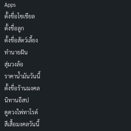
Apps
เต็มไปด้วยความท้าทายและความยากลำบาก เมื่อจองน
ยอนเริ่มฝึกซ้อมการแสดงและเตรียมตัวสำหรับการออดิชั่น
ตั้งชื่อโซเชียล
ความขัดแย้งในครอบครัวของเธอก็ทวีความรุนแรงขึ้น โดย
ตั้งชื่อลูก
เฉพาะแม่ที่พยายามจะหยุดเธอจากการเดินตามความฝัน
ตั้งชื่อสัตว์เลี้ยง
ซีรีส์นี้ได้ถ่ายทอดความเป็นจริงของผู้หญิงในยุค 1950s ที่
ทำนายฝัน
ต้องต่อสู้เพื่อความฝันและความเป็นตัวของตัวเอง แม้จะ
สุ่มวงล้อ
ต้องเผชิญกับการกีดกันจากครอบครัวและสังคม เรื่องราว
ราคาน้ำมันวันนี้
ของจองนยอนเป็นการสะท้อนถึงความกล้าหาญและความ
มุ่งมั่นของคนรุ่นนั้นที่ไม่ยอมแพ้ต่อโชคชะตา
ตั้งชื่อร้านมงคล
นิทานอีสป
เรื่องราวของ
Jeongnyeon: The Star is Born
ไม่ได้เพียง
แค่เป็นเรื่องของการไล่ตามความฝันเท่านั้น แต่ยังสะท้อนถึง
ดูดวงไพ่ทาโรต์
ความขัดแย้งระหว่างคนรุ่นเก่ากับคนรุ่นใหม่ แม่ของจองน
สีเสื้อมงคลวันนี้
ยอนมองว่าการร้องเพลงและการแสดงเป็นสิ่งที่ไม่มีความ