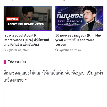
เผยแพร่เมื่อ: 3 สัปดาห์ ที่ผ่านมา
[รีวิว-เรื่องย่อ] The East Palace (2026) ซีรีส์สยอง
ขวัญเหนือธรรมชาติแห่งวังต้องห้าม
เผยแพร่เมื่อ: 3 สัปดาห์ ที่ผ่านมา
[รีวิว-เรื่องย่อ] Agent Kim
30 หนัง-ซีรีย์ คิมมูยอล (Kim Mu-
[รีวิว-เรื่องย่อ] Dream to You (2026) รีวิวซีรีส์เกา
Reactivated (2026) ซีรีส์เกาหลี
yeol) จากซีรีส์ Teach You a
หลีดราม่าโรแมนติก ฮวังอินยอบ ฮเยรี
สายลับคืนชีพ แอ็กชันมันส์
Lesson
เผยแพร่เมื่อ: 4 สัปดาห์ ที่ผ่านมา
มิถุนายน 28, 2026
มิถุนายน 27, 2026
[รีวิว-เรื่องย่อ] The Apartment Job (2026) ซีรีส์
ใส่ความเห็น
ปล้นเกาหลีที่เปิดแผลคอร์รัปชันบน Netflix
อีเมลของคุณจะไม่แสดงให้คนอื่นเห็น
ช่องข้อมูลจำเป็นถูกทำ
เผยแพร่เมื่อ: 4 สัปดาห์ ที่ผ่านมา
เครื่องหมาย
*
ค
เมื่อถึงจุดนี้ ความตึงเครียดของครอบครัวเริ่มแสดงออกมา
ว
อย่างชัดเจนโดยเฉพาะเมื่อแก๊งอันธพาลเข้ามาก่อกวนที่
า
ตลาด
จองนยอน
แสดงความกล้าหาญและใช้พลังของเสียง