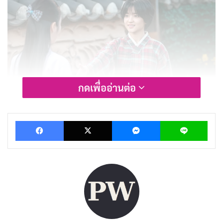
กดเพื่ออ่านต่อ
รีวิวและเรื่องย่อ Jeongnyeon: The Star
Facebook
X
Messenger
Lin
is Born
ซีรีส์
Jeongnyeon: The Star is Born
เปิดเรื่องในปี 1931
ที่เมือง
คยองซอง
ซึ่งเป็นยุคที่ผู้คนต้องดิ้นรนเพื่อความอยู่
รอด ในคืนนั้น เราพบกับ
แชกงซอน
และพ่อของเธอที่
ยากจน ทั้งคู่ต้องเดินทางไปขออาศัยบ้านของนักร้องพังโซรี
ที่มีชื่อเสียง โดยหวังว่าจะได้ที่พักอาศัยชั่วคราว แต่สิ่งที่น่า