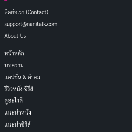
ติดต่อเรา (Contact)
support@nanitalk.com
About Us
สิ่งที่ทำให้ซีรีส์
Jeongnyeon: The Star is Born
น่าสนใจ
หน้าหลัก
คือการพัฒนาของตัวละครหลัก โดยเฉพาะ
จองนยอน
ที่
บทความ
เริ่มต้นจากหญิงสาวธรรมดาที่ต้องทำงานช่วยครอบครัว แต่
เธอไม่เคยล้มเลิกความฝันในการเป็นนักร้องและนักแสดง
แคปชั่น & คำคม
การพบกับ
โอกคยอง
นักแสดงกุกกึกผู้มีชื่อเสียง เป็นเหมือน
รีวิวหนัง-ซีรีส์
การจุดประกายความหวังและเปิดโอกาสให้เธอได้ฝึกฝน
ดูอะไรดี
ความสามารถของตนเอง
แนะนำหนัง
บทบาทของโอกคยองไม่เพียงแค่เป็นตัวละครที่ช่วยฝึกฝน
แนะนำซีรีส์
จองนยอนเท่านั้น แต่เธอยังเป็นตัวแทนของโลกบันเทิงที่