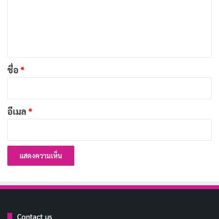
ม
เพลงเธอเพื่อจัดการกับพวกอันธพาล สร้างความประทับใจ
เ
ให้กับผู้ชม รวมถึงนักแสดงที่มีชื่อเสียงอย่าง
โอกคยอง
และ
ห็
ฮเยรัง
ที่มาเยี่ยมเมืองนี้เพื่อแสดงการแสดงกุกกึก
น
*
ชื่อ
*
หลังจากที่ได้ฟังการร้องเพลงของจองนยอน โอกคยองแสดง
ความสนใจในตัวเธอ และมอบบัตรเชิญให้เธอเข้าชมการ
แสดงครั้งต่อไป เหตุการณ์นี้เป็นจุดเริ่มต้นของการ
อีเมล
*
เปลี่ยนแปลงในชีวิตของจองนยอน ที่เธอจะได้ค้นพบโลก
แห่งการแสดงและพบกับผู้คนที่พร้อมจะสนับสนุนความฝัน
ของเธอ
Contact us