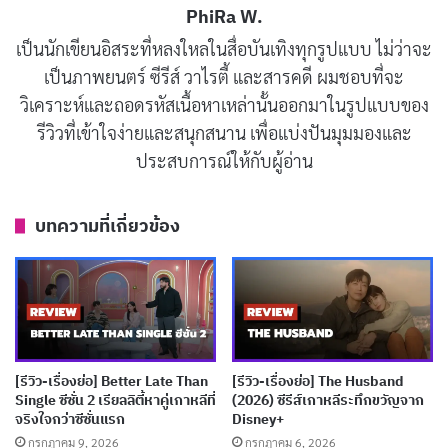
PhiRa W.
ตกใจคือเมื่อ
กงซอน
ได้กล่าวความปรารถนาของเธอที่
เป็นนักเขียนอิสระที่หลงใหลในสื่อบันเทิงทุกรูปแบบ ไม่ว่าจะ
ต้องการเป็นนักร้องชื่อดังเช่นกัน
เป็นภาพยนตร์ ซีรีส์ วาไรตี้ และสารคดี ผมชอบที่จะ
วิเคราะห์และถอดรหัสเนื้อหาเหล่านั้นออกมาในรูปแบบของ
ซีรีส์นี้ย้ายมาสู่ปี 1956 ที่เมือง
มกโพ
ซึ่งเป็นสถานที่ที่เต็มไป
รีวิวที่เข้าใจง่ายและสนุกสนาน เพื่อแบ่งปันมุมมองและ
ด้วยแรงงานผู้หญิงที่ต้องทำงานหนักริมทะเล เรื่องราวของ
ประสบการณ์ให้กับผู้อ่าน
เราจริงๆ เริ่มต้นเมื่อ
จองนยอน
ร้องเพลงด้วยความ
กระตือรือร้น แต่ถูกแม่ของเธอขัดขวางและดุอย่างแรง สิ่งนี้
บทความที่เกี่ยวข้อง
เป็นจุดเริ่มต้นของการต่อสู้ระหว่างความฝันของจองนยอน
และความคาดหวังของครอบครัว โดยเฉพาะแม่ที่มอง
ว่าการร้องเพลงเป็นสิ่งที่ไม่มีอนาคต
บทความที่เกี่ยวข้อง
[รีวิว-เรื่องย่อ] Better Late Than
[รีวิว-เรื่องย่อ] The Husband
[รีวิว-เรื่องย่อ] Spooky in Love (2026) ทายาทเห็น
Single ซีซั่น 2 เรียลลิตี้หาคู่เกาหลีที่
(2026) ซีรีส์เกาหลีระทึกขวัญจาก
จริงใจกว่าซีซั่นแรก
Disney+
ผีคู่รักอัยการบน Netflix
กรกฎาคม 9, 2026
กรกฎาคม 6, 2026