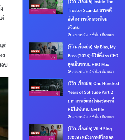
[รีวิว-เรื่องย่อ] Inside The
ึง
Trustor Scandal สารคดี
8
ต่
ฉ้อโกงการเงินสะเทือน
สวีเดน
เผยแพร่เมื่อ: 5 ชั่วโมง ที่ผ่านมา
แต่
[รีวิว-เรื่องย่อ] My Bias, My
อง
Boss (2026) ซีรีส์ติ่ง vs CEO
8.2
จนจบ
สุดเย็นชาบน HBO Max
เผยแพร่เมื่อ: 5 ชั่วโมง ที่ผ่านมา
[รีวิว-เรื่องย่อ] One Hundred
Years of Solitude Part 2
9
มหากาพย์แห่งโชคชะตาที่
หนีไม่พ้นบน Netflix
เผยแพร่เมื่อ: 5 ชั่วโมง ที่ผ่านมา
[รีวิว-เรื่องย่อ] Wild Sing
(2026) หนังเกาหลีไอดอล
7.5