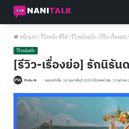
หน้าแรก
/
รีวิวหนัง-ซีรีส์
/
รีวิวหนังฝรั่ง
/
[รีวิว-เรื่องย่
รีวิวหนังฝรั่ง
[รีวิว-เรื่องย่อ] รักนิร
PhiRa W.
เผยแพร่เมื่อ: 16 กุมภาพันธ์ 2025
(อัปเดตล่าสุด: 13 ตุลาคม