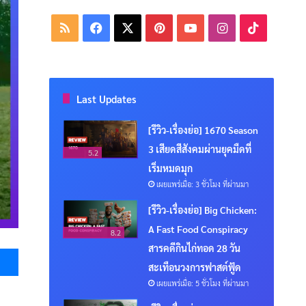
RSS
Facebook
X
Pinterest
YouTube
Instagram
TikTok
Last Updates
[รีวิว-เรื่องย่อ] 1670 Season
3 เสียดสีสังคมผ่านยุคมืดที่
5.2
เริ่มหมดมุก
เผยแพร่เมื่อ: 3 ชั่วโมง ที่ผ่านมา
[รีวิว-เรื่องย่อ] Big Chicken:
A Fast Food Conspiracy
8.2
Messenger
สารคดีกินไก่ทอด 28 วัน
สะเทือนวงการฟาสต์ฟู้ด
เผยแพร่เมื่อ: 5 ชั่วโมง ที่ผ่านมา