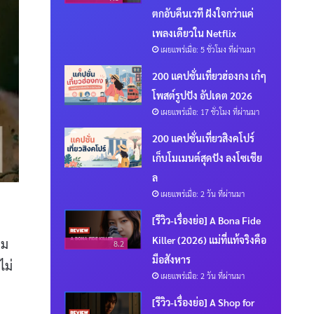
ตกอับคืนเวที ฝังใจกว่าแค่
เพลงเดียวใน Netflix
เผยแพร่เมื่อ: 5 ชั่วโมง ที่ผ่านมา
200 แคปชั่นเที่ยวฮ่องกง เก๋ๆ
โพสต์รูปปัง อัปเดต 2026
เผยแพร่เมื่อ: 17 ชั่วโมง ที่ผ่านมา
200 แคปชั่นเที่ยวสิงคโปร์
เก็บโมเมนต์สุดปัง ลงโซเชีย
ล
เผยแพร่เมื่อ: 2 วัน ที่ผ่านมา
[รีวิว-เรื่องย่อ] A Bona Fide
Killer (2026) แม่ที่แท้จริงคือ
าม
8.2
มือสังหาร
ไม่
เผยแพร่เมื่อ: 2 วัน ที่ผ่านมา
[รีวิว-เรื่องย่อ] A Shop for