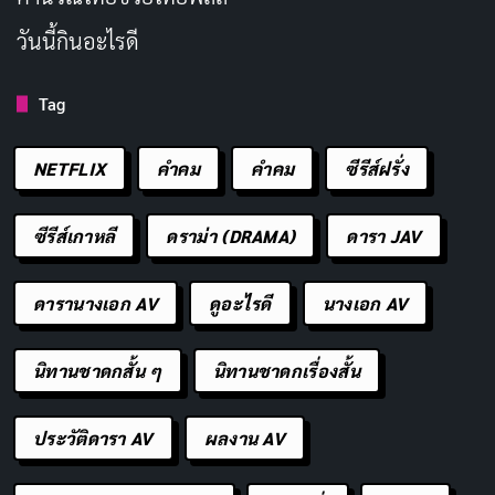
ไม่ว่าจะชอบหรือไม่ การตัดสินใจดูต่อก็น่าจะขึ้นอยู่กับ
ความสนใจส่วนตัวว่าเรารับกับพล็อตทำนองนี้ได้แค่ไหน
วันนี้กินอะไรดี
และคาดหวังการพัฒนาเรื่องเวทมนตร์ที่ “ไม่เหมือนใคร”
Tag
จนคุ้มค่ากับการรอคอยหรือไม่
“Magic Maker: How to Make Magic in Another World
NETFLIX
คำคม
คําคม
ซีรีส์ฝรั่ง
(2025)” นับเป็นอนิเมะที่มีทั้งจุดแข็งและประเด็นท้าทาย
ซีรีส์เกาหลี
ดราม่า (DRAMA)
ดารา JAV
ในมุมหนึ่ง เราจะได้เห็น Isekai ที่สลับมุมมองการเล่าเรื่อง
ผ่านสายตาของพี่สาวผู้ไม่เคยรู้เลยว่าน้องชายกลับชาติมา
ดารานางเอก AV
ดูอะไรดี
นางเอก AV
เกิด อีกมุมหนึ่ง เรื่องนี้ก็ผสมผสานความสัมพันธ์แบบพี่น้อง
ที่เกินกว่าปกติ จนอาจทำให้บางคนอึดอัด ทั้งสองปัจจัยนี้
นิทานชาดกสั้น ๆ
นิทานชาดกเรื่องสั้น
เองที่กลายเป็นเอกลักษณ์และอาจดึงดูดแฟนอนิเมะที่อยาก
ลองอะไรใหม่ๆ
ประวัติดารา AV
ผลงาน AV
ถ้าคุณชอบการเล่าเรื่องแบบค่อยเป็นค่อยไปและอยากเห็น