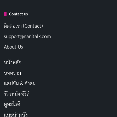
Contact us
ติดต่อเรา (Contact)
support@nanitalk.com
About Us
หน้าหลัก
บทความ
ในแง่ของงานภาพ “Magic Maker” ใช้การออกแบบตัว
แคปชั่น & คำคม
ละครเด็กที่มีสไตล์คล้าย “ชิบิ” ซึ่งบางครั้งอาจทำให้สัดส่วน
ดูแปลกตา ชวนให้ตัวละครมีศีรษะใหญ่และแขนขาสั้นกว่า
รีวิวหนัง-ซีรีส์
ปกติ การเลือกดีไซน์รูปแบบนี้อาจเป็นดาบสองคมสำหรับผู้
ดูอะไรดี
ชม บางคนอาจมองว่าดูน่ารัก แต่อีกส่วนหนึ่งอาจรู้สึกว่า
แนะนำหนัง