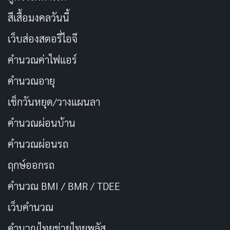
Isekai
ได้
สีเสื้อมงคลวันนี้
อย่างไรก็ตาม แกนหลักที่ไม่อาจมองข้ามคือ ความสัมพันธ์
เว็บส่องสตอรี่ไอจี
ของมารีและชิออนว่าจะพัฒนาไปอย่างไร จะรักษาขอบเขต
คำนวณค่าไฟแอร์
ความเป็นพี่น้อง หรือจะก้าวข้ามเส้นต่อไป ซึ่งเป็นประเด็นที่
แฟนๆ หลายคนจับตาดู เนื่องจากอนิเมะญี่ปุ่นส่วนใหญ่ไม่
คำนวณอายุ
ค่อยหยิบมุมนี้มาเล่นอย่างจริงจัง
เช็กวันหยุด/วางแผนลา
คำนวณผ่อนบ้าน
จากกระแสที่ปรากฏในตอนแรก บางคนชื่นชอบวิธีการเล่า
เรื่องที่แปลกใหม่ บอกว่า “มุมมองของมารีทำให้ทุกฉากมี
คำนวณผ่อนรถ
สีสัน” แต่ขณะเดียวกัน บางเสียงวิจารณ์ว่าการสอดแทรก
ฤกษ์ออกรถ
ความสัมพันธ์ต้องห้ามอาจทำให้รู้สึกไม่สบายใจ ความแตก
คำนวณ BMI / BMR / TDEE
ต่างในมุมมองของผู้ชมเหล่านี้สะท้อนว่า “Magic Maker”
เป็นผลงานที่พูดถึงประเด็นร้อนพอสมควร
เว็บคํานวณ
คํานวณไทยช่วยไทยพลัส