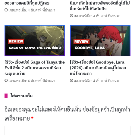
บทความที่เกี่ยวข้อง
ของสาวแคมป์ที่ถูกปฏิเสธ
นิเมะเกิดใหม่สายซัพพอร์ตที่ดูได้ไม่
ขี้เหร่แต่ก็ไม่ถึงกับปัง
เผยแพร่เมื่อ: 4 สัปดาห์ ที่ผ่านมา
[รีวิว-เรื่องย่อ] Hanaori-san (2026) อดีตจอมมาร
เผยแพร่เมื่อ: 4 สัปดาห์ ที่ผ่านมา
เกิดใหม่ปะทะวีรสตรีในรั้วโรงเรียน
เผยแพร่เมื่อ: 3 สัปดาห์ ที่ผ่านมา
[รีวิว-เรื่องย่อ] MEBIUS DUST (2026) อนิเมะเด็ก
พลังพิเศษที่แนวคิดดีแต่ไปไม่สุด
[รีวิว-เรื่องย่อ] Saga of Tanya the
[รีวิว-เรื่องย่อ] Goodbye, Lara
เผยแพร่เมื่อ: 3 สัปดาห์ ที่ผ่านมา
Evil ซีซั่น 2 อนิเมะสงครามที่ร้อน
(2026) อนิเมะเงือกน้อยผู้ไม่ยอม
ระอุเกินต้าน
แพ้โชคชะตา
[รีวิว-เรื่องย่อ] My Stepmother & Stepsisters
เผยแพร่เมื่อ: 4 สัปดาห์ ที่ผ่านมา
เผยแพร่เมื่อ: 4 สัปดาห์ ที่ผ่านมา
Aren’t Wicked (2026) อนิเมะซินเดอเรลล่ากลับ
ด้านที่อบอุ่นเกินคาด
ใส่ความเห็น
เผยแพร่เมื่อ: 3 สัปดาห์ ที่ผ่านมา
อีเมลของคุณจะไม่แสดงให้คนอื่นเห็น
ช่องข้อมูลจำเป็นถูกทำ
[รีวิว-เรื่องย่อ] Thunder 3 (2026) อนิเมะ CGI
เครื่องหมาย
*
ทดลองของ Netflix ที่กล้าผสมสองโลกเข้าด้วยกัน
ค
เผยแพร่เมื่อ: 4 สัปดาห์ ที่ผ่านมา