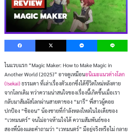
Facebook
X
Messenger
L
ในแวบแรก “Magic Maker: How to Make Magic in
Another World (2025)” อาจดูเหมือน
อนิเมะแนวต่างโลก
(Isekai)
ธรรมดา ที่เล่าเรื่องตัวเอกซึ่งได้ชีวิตใหม่หลังตาย
จากโลกเดิม ทว่าความน่าสนใจของเรื่องนี้เกิดขึ้นเมื่อเรา
กลับมาสัมผัสโลกผ่านสายตาของ “มารี” พี่สาวผู้คอย
ปกป้อง “ชิออน” น้องชายที่กำลังหลงใหลในไอเดียของ
“เวทมนตร์” จนไม่อาจห้ามใจได้ ความสัมพันธ์ของ
สองพี่น้องและคำถามว่า “เวทมนตร์” มีอยู่จริงหรือไม่ กลาย