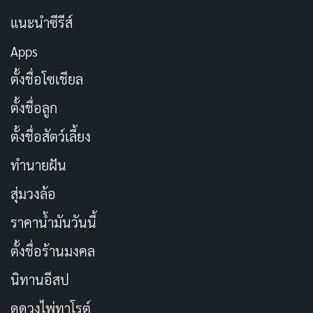
“ขาดความสมดุล”
แนะนำซีรีส์
ยิ่งไปกว่านั้น โทนภาพในเรื่องค่อนข้างเรียบ เหมือนมุ่งเน้น
Apps
ไปที่การสื่ออารมณ์ผ่านบทสนทนามากกว่าฉากแอ็กชันใหญ่
ตั้งชื่อโซเชียล
โต เอาเข้าจริง “Magic Maker” ยังไม่ได้โชว์ฉาก
“เวทมนตร์” อย่างเต็มรูปแบบในตอนแรก ดังนั้นจึงมีคำถาม
ตั้งชื่อลูก
ว่าหากอนิเมะเดินทางไปถึงช่วงที่ต้องแสดงภาพการใช้
ตั้งชื่อสัตว์เลี้ยง
เวทมนตร์ จะสามารถทำออกมาได้น่าประทับใจหรือไม่
ทำนายฝัน
ถึงแม้ว่าตอนแรกจะยังไม่เปิดเผยรายละเอียดเกี่ยวกับ
สุ่มวงล้อ
“เวทมนตร์” มากนัก แต่การที่ชิออนประกาศว่าตัวเองจะ
ราคาน้ำมันวันนี้
“สร้างเวทมนตร์” ขึ้นมาในโลกที่ไม่เคยมีสิ่งนี้มาก่อน เป็น
ตั้งชื่อร้านมงคล
ประเด็นที่น่าสนใจอย่างยิ่ง หากทีมงานสามารถนำเสนอการ
ทดลองหรือการค้นคว้าของชิออนและมารีได้แบบลึกซึ้งและ
นิทานอีสป
ใส่ดีเทลเข้าไป อนิเมะอาจเปิดความเป็นไปได้ใหม่ๆ ในแนว
ดูดวงไพ่ทาโรต์