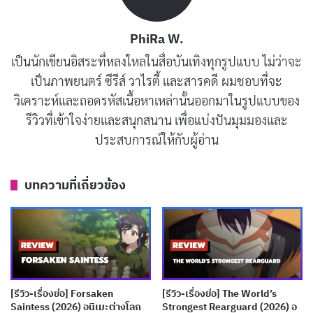
เรื่องราวเริ่มต้นด้วยการที่มารีสาบานกับตัวเองว่าจะปกป้อง
PhiRa W.
“ชิออน” ทุกวิถีทาง หลังจากครอบครัวรับเลี้ยงเด็กคนนี้มา
เป็นนักเขียนอิสระที่หลงใหลในสื่อบันเทิงทุกรูปแบบ ไม่ว่าจะ
และเมื่อชิออนเติบโตขึ้น เขากลับสนใจใน “เวทมนตร์” ซึ่ง
เป็นภาพยนตร์ ซีรีส์ วาไรตี้ และสารคดี ผมชอบที่จะ
ในโลกนี้ไม่มีใครรู้จักแม้แต่คำ คำถามจึงมีอยู่ว่า ชิออนจะ
วิเคราะห์และถอดรหัสเนื้อหาเหล่านั้นออกมาในรูปแบบของ
สร้างเวทมนตร์ขึ้นมาได้อย่างไร? ในขณะที่มารีพยายามช่วย
รีวิวที่เข้าใจง่ายและสนุกสนาน เพื่อแบ่งปันมุมมองและ
น้องชาย แม้เธอเองจะไม่เข้าใจว่า “เวทมนตร์” คืออะไร
ประสบการณ์ให้กับผู้อ่าน
หรือมีอยู่จริงหรือไม่
บทความที่เกี่ยวข้อง
การดำเนินเรื่องในช่วงตอนแรกยังคงเป็นการแนะนำตัว
ละครหลักและฉากหลัง บทพูดหรือรายละเอียดอาจจะยังไม่
เข้มข้นมาก แต่จุดที่น่าจับตาคือ วิธีที่ผู้กำกับและทีมงาน
เลือกเล่าผ่านสายตาของมารี เพื่อเน้นย้ำความพิเศษของชิ
ออนในฐานะ “คนต่างโลก” ซึ่งมารีเองไม่รู้เช่นนั้นเลย
[รีวิว-เรื่องย่อ] Forsaken
[รีวิว-เรื่องย่อ] The World’s
Saintess (2026) อนิเมะต่างโลก
Strongest Rearguard (2026) อ