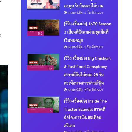
ะ
ละมุน รับวันดอกไม้บาน
เผยแพร่เมื่อ: 1 วัน ที่ผ่านมา
[รีวิว-เรื่องย่อ] 1670 Season
3 เสียดสีสังคมผ่านยุคมืดที่
5.2
ว
เริ่มหมดมุก
เผยแพร่เมื่อ: 1 วัน ที่ผ่านมา
[รีวิว-เรื่องย่อ] Big Chicken:
A Fast Food Conspiracy
8.2
สารคดีกินไก่ทอด 28 วัน
สะเทือนวงการฟาสต์ฟู้ด
เผยแพร่เมื่อ: 2 วัน ที่ผ่านมา
[รีวิว-เรื่องย่อ] Inside The
Trustor Scandal สารคดี
8
ฉ้อโกงการเงินสะเทือน
สวีเดน