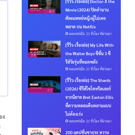
[รีวิว-เรื่องย่อ] Doctor-X the
Movie (2024) ปิดตำนาน
8.3
ศัลยแพทย์หญิงผู้ไม่เคย
พลาด บน Netflix
เผยแพร่เมื่อ: 21 ชั่วโมง ที่ผ่านมา
[รีวิว-เรื่องย่อ] My Life With
the Walter Boys ซีซั่น 3 ซี
2.8
รีส์วัยรุ่นที่หมดพลัง
เผยแพร่เมื่อ: 21 ชั่วโมง ที่ผ่านมา
[รีวิว-เรื่องย่อ] The Shards
(2026) ซีรีส์ไซโคทริลเลอร์
7.7
จากนิยาย Bret Easton Ellis
ที่ความหลอนคืบคลานแบบ
ไม่ต้องเร่ง
ลอง
เผยแพร่เมื่อ: 21 ชั่วโมง ที่ผ่านมา
า
200 แคปชั่นซากุระ หวาน