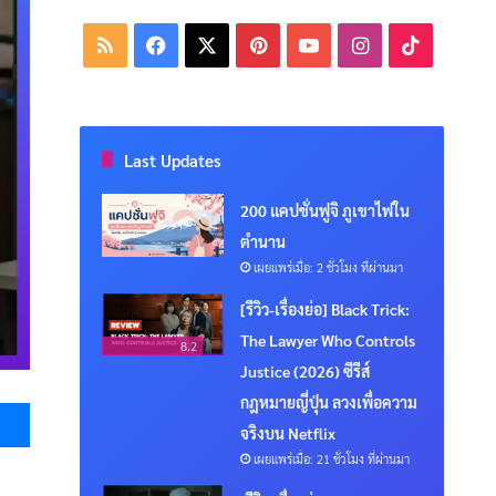
RSS
Facebook
X
Pinterest
YouTube
Instagram
TikTok
Last Updates
200 แคปชั่นฟูจิ ภูเขาไฟใน
ตำนาน
เผยแพร่เมื่อ: 2 ชั่วโมง ที่ผ่านมา
[รีวิว-เรื่องย่อ] Black Trick:
The Lawyer Who Controls
8.2
Justice (2026) ซีรีส์
Messenger
กฎหมายญี่ปุ่น ลวงเพื่อความ
จริงบน Netflix
เผยแพร่เมื่อ: 21 ชั่วโมง ที่ผ่านมา