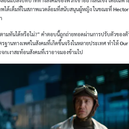
ังเปลี่ยนแปลงบทบาททางสังคมของพวกเขาอย่างสิ้นเชิง โดยเฉพา
ด้เต็มที่ในสภาพแวดล้อมที่สนับสนุนผู้หญิง ในขณะที่
Hector
่า
ะตามทันได้หรือไม่?” คำตอบนี้ถูกถ่ายทอดผ่านการปรับตัวของตั
าตรฐานทางเพศในสังคมที่เกิดขึ้นจริงในหลายประเทศ ทำให้
Our
กระจกเงาสะท้อนสังคมที่เราอาจมองข้ามไป