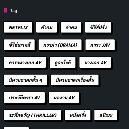
Tag
NETFLIX
คำคม
คําคม
ซีรีส์ฝรั่ง
ซีรีส์เกาหลี
ดราม่า (DRAMA)
ดารา JAV
ดารานางเอก AV
ดูอะไรดี
นางเอก AV
นิทานชาดกสั้น ๆ
นิทานชาดกเรื่องสั้น
RELEASED
RUNTIME
2025-06-05
85 min
ประวัติดารา AV
ผลงาน AV
STATUS
Released
ระทึกขวัญ (THRILLER)
หนังฝรั่ง
อนิเมะ
Movie
แอนนิเมชั่น
บู๊
นิยายวิทยาศาสตร์
Released
Predator: Killer of Killers