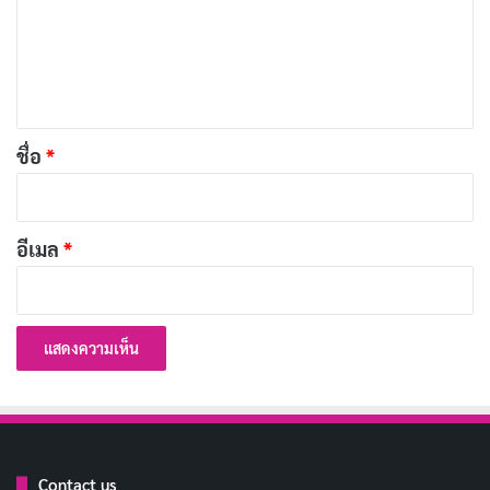
ม
เผยแพร่เมื่อ: 1 สัปดาห์ ที่ผ่านมา
เ
[รีวิว-เรื่องย่อ] 72 Hours (2026) หนัง Netflix ที่มีเค
ห็
วิน ฮาร์ต แต่ไม่มีมุก
น
เผยแพร่เมื่อ: 1 สัปดาห์ ที่ผ่านมา
*
ชื่อ
*
[รีวิว-เรื่องย่อ] A Toxic Love Story (2026) สารคดี
True Crime พลิกคดีสตอล์กเกอร์
เผยแพร่เมื่อ: 2 สัปดาห์ ที่ผ่านมา
อีเมล
*
Contact us