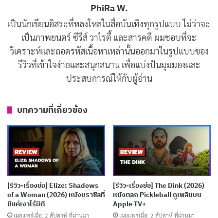
PhiRa W.
ตั้งอยู่ในยุคประวัติศาสตร์ที่ต่างกัน โดยแต่ละตอนจะนำ
เป็นนักเขียนอิสระที่หลงใหลในสื่อบันเทิงทุกรูปแบบ ไม่ว่าจะ
เสนอมนุษย์จากแต่ละยุคต่อกรกับนักล่า
Yautja
ที่รุกล้ำเข้า
เป็นภาพยนตร์ ซีรีส์ วาไรตี้ และสารคดี ผมชอบที่จะ
มาในช่วงเวลาของพวกเขาเอง
วิเคราะห์และถอดรหัสเนื้อหาเหล่านั้นออกมาในรูปแบบของ
รีวิวที่เข้าใจง่ายและสนุกสนาน เพื่อแบ่งปันมุมมองและ
เรื่องราวของอูร์ซา (
Lindsay LaVanchy
) นักรบหญิงไวกิ้งที่
ประสบการณ์ให้กับผู้อ่าน
ต้องการล้างแค้นให้สามีของเธอที่ถูกสังหารโดยศัตรูผู้ไร้
ปรานี เธอสู้ด้วยโล่มีดคู่ที่สร้างสรรค์ขึ้นอย่างน่าทึ่ง การ
บทความที่เกี่ยวข้อง
ปะทะสุดโหดดิบแบบหนังเรื่อง
The Northman
ถูก
ถ่ายทอดผ่านแอนิเมชันสุดเฉียบคม สร้างความตื่นเต้นเร้าใจ
ไปตลอดการต่อสู้
ตอนนี้ติดตามเรื่องราวของนินจา (
Louis Ozawa
) ที่ต้อง
เผชิญหน้ากับพี่ชายของตนเองในการแย่งชิงตำแหน่งซามูไร
[รีวิว-เรื่องย่อ] Elize: Shadows
[รีวิว-เรื่องย่อ] The Dink (2026)
of a Woman (2026) หนังบราซิลที่
หนังตลก Pickleball ดูเพลินบน
สูงสุด สไตล์การต่อสู้รวดเร็วว่องไวและแฝงไว้ด้วยความ
มีแค่เงาไร้มิติ
Apple TV+
ลึกลับ การดำเนินเรื่องที่แทบไม่ใช้คำพูดทำให้เรื่องราวมี
เผยแพร่เมื่อ: 2 สัปดาห์ ที่ผ่านมา
เผยแพร่เมื่อ: 2 สัปดาห์ ที่ผ่านมา