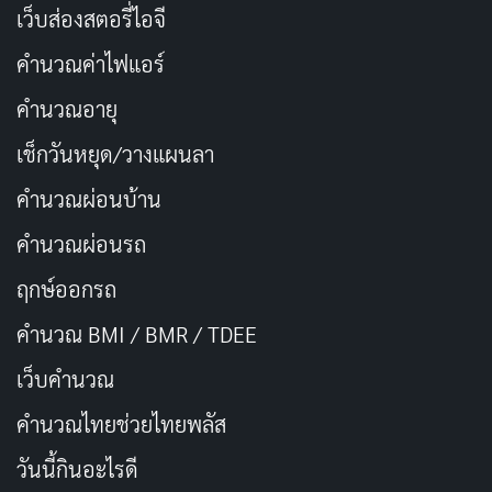
เว็บส่องสตอรี่ไอจี
เรื่องราวที่ต่างออกไป
คำนวณค่าไฟแอร์
ชื่อเรื่องในภาษาไทย
: พรีเดเตอร์: นักล่าเหนือชั้น
คำนวณอายุ
ประเภท
: แอนิเมชัน, วิทยาศาสตร์, แอ็กชัน, สยอง
เช็กวันหยุด/วางแผนลา
ขวัญ
คำนวณผ่อนบ้าน
วันที่ออกอากาศ
: 6 มิถุนายน 2025
นักแสดงนำ
: ลินด์เซย์ ลาวานชี, หลุยส์ โอซาวะ, ริค
คำนวณผ่อนรถ
กอนซาเลซ, ไมเคิล บีน
ฤกษ์ออกรถ
ผู้กำกับ
: แดน แทรคเทนเบิร์ก, โจชัว วาสซุง
คำนวณ BMI / BMR / TDEE
จำนวนตอน/ความยาว
: 90 นาที
เว็บคํานวณ
เรตติ้ง IMDb
: 8.8/10
คํานวณไทยช่วยไทยพลัส
ช่องทางการดู
: Disney+
วันนี้กินอะไรดี