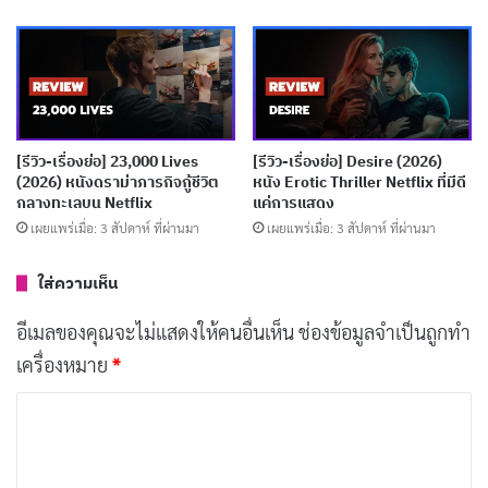
พลังและความน่าสนใจอย่างยิ่ง
ในตอนสุดท้ายเราจะได้พบกับนักบินหนุ่ม (
Rick Gonzalez
)
ในสงครามโลกครั้งที่สองที่ต้องพิสูจน์ความกล้าหาญบนฟ้า
เหนือมหาสมุทรแปซิฟิก การต่อสู้ทางอากาศอันน่าทึ่งนี้ไม่
[รีวิว-เรื่องย่อ] 23,000 Lives
[รีวิว-เรื่องย่อ] Desire (2026)
(2026) หนังดราม่าภารกิจกู้ชีวิต
หนัง Erotic Thriller Netflix ที่มีดี
แพ้ฉากการบินในหนังดังอย่าง
Top Gun
เลยทีเดียว
กลางทะเลบน Netflix
แค่การแสดง
เผยแพร่เมื่อ: 3 สัปดาห์ ที่ผ่านมา
เผยแพร่เมื่อ: 3 สัปดาห์ ที่ผ่านมา
บทความที่เกี่ยวข้อง
ใส่ความเห็น
[รีวิว-เรื่องย่อ] Batman: Caped Crusader ซีซั่น 2
อีเมลของคุณจะไม่แสดงให้คนอื่นเห็น
ช่องข้อมูลจำเป็นถูกทำ
แอนิเมชั่นนัวร์หรูแต่ใจกลวง
เครื่องหมาย
*
เผยแพร่เมื่อ: 1 สัปดาห์ ที่ผ่านมา
ค
[รีวิว-เรื่องย่อ] The Truthers (2026) หนังดราม่า
ว
ทริลเลอร์สเปน เมื่อทฤษฎีสมคบคิดกลืนกิน
า
ครอบครัว