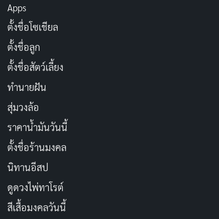
Apps
เสริมสร้างความเข้มข้นของเรื่องราวให้มีความน่าติดตามยิ่ง
ขึ้น
ตั้งชื่อโซเชียล
ตั้งชื่อลูก
ในช่วง 30 นาทีสุดท้าย หนังผูกเรื่องราวทั้งสามยุคเข้าด้วย
กันอย่างลงตัว กลายเป็นไคลแม็กซ์ที่ทรงพลังและสร้างการ
ตั้งชื่อสัตว์เลี้ยง
ขยายจักรวาลของ
Predator
อย่างชัดเจน นอกจากนี้เรายัง
ทำนายฝัน
ได้เห็นอาวุธใหม่ๆ จากนักล่าจากต่างดาวที่ถูกดีไซน์มาอย่าง
สุ่มวงล้อ
สร้างสรรค์ อาทิ ปืนโซนิคติดแขน และจรวดที่สามารถดึง
ราคาน้ำมันวันนี้
กลับได้จากยานของนักล่า
ตั้งชื่อร้านมงคล
Predator: Killer of Killers (2025)
คือหนังแอนิเมชันที่ไม่
นิทานอีสป
เพียงแค่ตอบโจทย์แฟนหนังของจักรวาล
Predator
เท่านั้น
แต่ยังมอบประสบการณ์ใหม่ที่สดใหม่ เต็มไปด้วยความสนุก
ดูดวงไพ่ทาโรต์
ตื่นเต้น และลึกซึ้งในเชิงอารมณ์ เป็นหนังที่เหมาะกับทั้ง
สีเสื้อมงคลวันนี้
แฟนคลับเก่าและผู้ชมใหม่ที่ต้องการเปิดประสบการณ์กับ