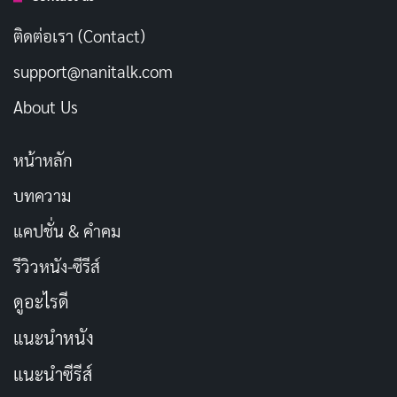
ติดต่อเรา (Contact)
support@nanitalk.com
การออกแบบแอนิเมชันของหนังเรื่องนี้ได้รับแรงบันดาล
About Us
ใจมาจากผลงานดังอย่าง
Spider-Verse
และ
Arcane
ทำให้
แต่ละฉากต่อสู้มีชีวิตชีวา รวดเร็ว และดึงดูดสายตาผู้ชมได้
หน้าหลัก
อย่างสมบูรณ์แบบ ความโหดและความรุนแรงถูกถ่ายทอด
บทความ
ออกมาได้อย่างลงตัว เหมาะสำหรับแฟนหนังแอ็กชันที่
ต้องการฉากต่อสู้อันเร้าใจและแปลกใหม่
แคปชั่น & คำคม
รีวิวหนัง-ซีรีส์
แต่ละตอนของ
Predator: Killer of Killers
เปิดพื้นที่ให้ตัว
ดูอะไรดี
ละครแต่ละตัวมีการพัฒนาอย่างลึกซึ้ง มิติทางอารมณ์ของ
ตัวละครได้รับการสร้างขึ้นอย่างดีเยี่ยม เราได้เห็นแรงจูงใจ
แนะนำหนัง
และความขัดแย้งภายในของแต่ละตัวละครที่ต้องเผชิญกับ
แนะนำซีรีส์
การมาของนักล่าจากต่างดาว ซึ่งกลายเป็นส่วนหนึ่งที่ช่วย