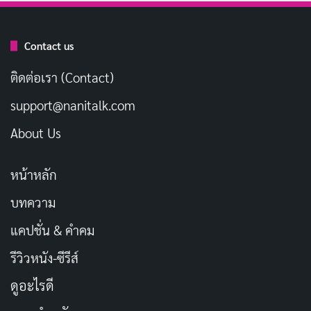
เผยแพร่เมื่อ: 2 สัปดาห์ ที่ผ่านมา
Contact us
นอกจากนี้ การหักมุมในเรื่องยังเพิ่มความตื่นเต้น แม้จะไม่
ติดต่อเรา (Contact)
เซอร์ไพรส์มากนัก แต่ก็ทำให้หนังไหลลื่น ฉากแอคชั่นอย่าง
การไล่ล่ารถและการบุกคาสิโนถูกถ่ายทอดออกมาด้วยความ
support@nanitalk.com
มันส์ที่พอเหมาะ ไม่หนักเกินไปสำหรับหนังคอมเมดี้ หนัง
About Us
เปรียบเสมือนรถขนเงินที่กำลังจะระเบิด แต่ยังมีคนขับที่
พยายามควบคุมให้รอดปลอดภัย
หน้าหลัก
บทความ
Eddie Murphy
ในบท Russell แสดงให้เห็นถึงความเป็นมือ
อาชีพที่ผสมผสานความตลกแบบเก๋าเกม เขาไม่ใช่แค่
แคปชั่น & คำคม
ตัวเอกที่จริงจัง แต่ยังมีมุกเสียดสีที่ทำให้เราหัวเราะได้ การ
รีวิวหนัง-ซีรีส์
แสดงของเขาชวนให้นึกถึงหนังคลาสสิกอย่าง 48 Hrs. แต่
ดูอะไรดี
ปรับให้เข้ากับยุคสมัยใหม่ ส่วน
Pete Davidson
ในบท