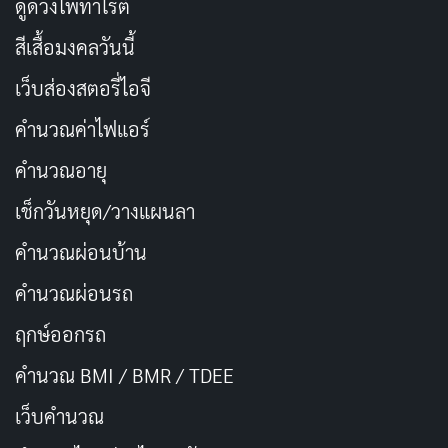
ดูดวงไพ่ทาโรต์
สีเสื้อมงคลวันนี้
เว็บส่องสตอรี่ไอจี
คำนวณค่าไฟแอร์
คำนวณอายุ
เช็กวันหยุด/วางแผนลา
คำนวณผ่อนบ้าน
Tim Story
ผู้กำกับนำเสนอสไตล์แอคชั่นที่เรียบง่ายแต่มี
คำนวณผ่อนรถ
พลัง ฉากไล่ล่าถูกถ่ายทำด้วยมุมกล้องที่ชวนลุ้น โดยไม่เน้น
ฤกษ์ออกรถ
เอฟเฟกต์ตระการตาแบบหนังบล็อกบัสเตอร์ แต่เลือกใช้
คำนวณ BMI / BMR / TDEE
ความสมจริงที่ทำให้เรารู้สึกใกล้ชิด สีสันและการตัดต่อช่วย
ขับเน้นอารมณ์ของตัวละครได้ดี โดยเฉพาะฉากในคาสิโนที่
เว็บคํานวณ
เต็มไปด้วยความตึงเครียด