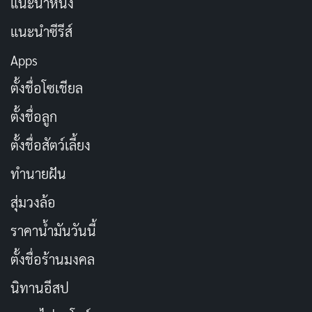
แนะนำหนัง
Travis นำเสนอตัวละครที่โก๊ะแต่มีเสน่ห์ แม้บางมุกจะดู
ซ้ำซาก แต่เขาก็ทำให้ตัวละครดูน่ารักและน่าติดตาม
แนะนำซีรีส์
Apps
Keke Palmer
รับบท Zoe ตัวร้ายสาวแสบที่เพิ่มสีสันให้หนัง
เธอไม่ใช่แค่อาชญากรธรรมดา แต่มีมิติที่ทำให้เราสงสาร
ตั้งชื่อโซเชียล
และเข้าใจแรงจูงใจของเธอ การแสดงของเธอเปรียบเสมือน
ตั้งชื่อลูก
ดอกไม้มีพิษที่สวยงามแต่อันตราย ส่วน
Eva Longoria
ใน
ตั้งชื่อสัตว์เลี้ยง
บทภรรยาของ Russell แม้บทจะน้อย แต่ก็ช่วยเติมเต็มเรื่อง
ราวให้สมบูรณ์ หนังเรื่องนี้แสดงให้เห็นว่าตัวละครรองก็
ทำนายฝัน
สำคัญไม่แพ้ตัวเอก
สุ่มวงล้อ
ราคาน้ำมันวันนี้
โดยรวม การแสดงของทีมนักแสดงช่วยยกหนังให้สูงขึ้น แม้
บทจะไม่ลึกซึ้ง แต่เคมีระหว่างพวกเขาทำให้เรารู้สึกสนุกไป
ตั้งชื่อร้านมงคล
ด้วย คุณเคยดูหนังที่ตัวละครทะเลาะกันตลอดแต่สุดท้าย
นิทานอีสป
กลายเป็นเพื่อนไหม? นี่แหละคือเสน่ห์ของ The Pickup