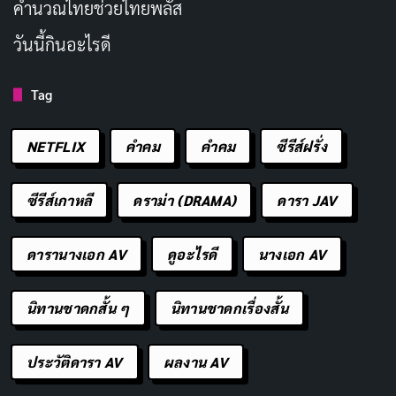
คํานวณไทยช่วยไทยพลัส
วันนี้กินอะไรดี
หนังเรื่องนี้ผสมผสานแอคชั่นกับคอมเมดี้ได้อย่างสมดุล แม้
บางส่วนจะดูคาดเดาได้ แต่ก็มีโมเมนต์ที่ชวนหัวเราะ การ
Tag
กำกับของ Story ทำให้ทุกฉากรู้สึกเป็นธรรมชาติ ราวกับเรา
กำลังดูเรื่องราวของเพื่อนที่กำลังลำบาก เปรียบเสมือนการ
NETFLIX
คำคม
คําคม
ซีรีส์ฝรั่ง
ขับรถผ่านพายุ แต่ยังมีมุกตลกให้ยิ้มได้
ซีรีส์เกาหลี
ดราม่า (DRAMA)
ดารา JAV
อย่างไรก็ตาม หนังอาจขาดความสดใหม่ในบางจุด แต่
สำหรับแฟนหนังแอคชั่นคอมเมดี้ มันคือตัวเลือกที่
ดารานางเอก AV
ดูอะไรดี
นางเอก AV
เพลิดเพลิน
นิทานชาดกสั้น ๆ
นิทานชาดกเรื่องสั้น
หนึ่งในประเด็นหลักของ
The Pickup
คือแนวคิดเรื่อง
มิตรภาพที่ไม่คาดคิด
และการเอาตัวรอดจากความผิด
ประวัติดารา AV
ผลงาน AV
พลาด Russell และ Travis ถูกดึงเข้าไปในแผนการโจรกรรม
เพราะความซุ่มซ่าม แต่พวกเขาก็เรียนรู้ที่จะเชื่อใจกัน หนัง