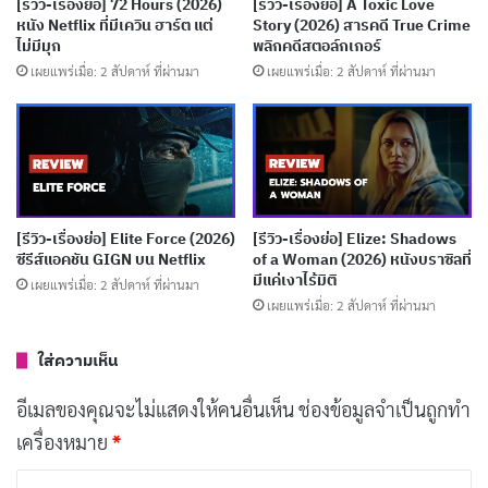
[รีวิว-เรื่องย่อ] 72 Hours (2026)
[รีวิว-เรื่องย่อ] A Toxic Love
ซุ่มซ่ามและชอบพูดมาก พวกเขาออกไปทำหน้าที่ขนเงิน
หนัง Netflix ที่มีเควิน ฮาร์ต แต่
Story (2026) สารคดี True Crime
ไม่มีมุก
พลิกคดีสตอล์กเกอร์
ตามปกติ แต่แล้วก็ถูกโจมตีโดยแก๊งโจรนำโดย
Zoe
สาว
เผยแพร่เมื่อ: 2 สัปดาห์ ที่ผ่านมา
เผยแพร่เมื่อ: 2 สัปดาห์ ที่ผ่านมา
ฉลาดที่ไม่ใช่แค่ต้องการเงินในรถ แต่มีแผนการโจรกรรมคา
สิโนมูลค่า 60 ล้านดอลลาร์ เรื่องราวเริ่มวุ่นวายตั้งแต่ฉากไล่
ล่าบนถนนที่เต็มไปด้วยการยิงกันและมุกตลกเบาๆ
สิ่งที่ทำให้เรื่องราวน่าสนใจคือเคมีระหว่างตัวละครที่ต่างกัน
[รีวิว-เรื่องย่อ] Elite Force (2026)
[รีวิว-เรื่องย่อ] Elize: Shadows
สุดขั้ว Russell เป็นคนจริงจังและมีประสบการณ์ แต่ Travis
ซีรีส์แอคชัน GIGN บน Netflix
of a Woman (2026) หนังบราซิลที่
มีแค่เงาไร้มิติ
กลับเป็นพวกโก๊ะกังที่สร้างปัญหาไม่หยุดหย่อน หนังค่อยๆ
เผยแพร่เมื่อ: 2 สัปดาห์ ที่ผ่านมา
เผยแพร่เมื่อ: 2 สัปดาห์ ที่ผ่านมา
เผยให้เห็นว่าพวกเขาต้องร่วมมือกันเพื่อเอาตัวรอด แม้จะมี
มุกตลกที่บางครั้งดูธรรมดา แต่ก็พอทำให้เรายิ้มได้ หนัง
ใส่ความเห็น
เรื่องนี้ถามคำถามที่ชวนคิด: ในสถานการณ์คับขัน เราจะ
อีเมลของคุณจะไม่แสดงให้คนอื่นเห็น
ช่องข้อมูลจำเป็นถูกทำ
เชื่อใจคนที่ไม่ชอบหน้ากันได้แค่ไหน? คำตอบอาจทำให้เรา
เครื่องหมาย
*
ประหลาดใจ
ค