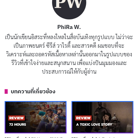
PhiRa W.
เป็นนักเขียนอิสระที่หลงใหลในสื่อบันเทิงทุกรูปแบบ ไม่ว่าจะ
เป็นภาพยนตร์ ซีรีส์ วาไรตี้ และสารคดี ผมชอบที่จะ
วิเคราะห์และถอดรหัสเนื้อหาเหล่านั้นออกมาในรูปแบบของ
รีวิวที่เข้าใจง่ายและสนุกสนาน เพื่อแบ่งปันมุมมองและ
ประสบการณ์ให้กับผู้อ่าน
รีวิวและเรื่องย่อ The Pickup (เดอะพิ
บทความที่เกี่ยวข้อง
คอัพ)
The Pickup
เล่าเรื่องของ
Russell
คนขับรถขนเงินรุ่นเก๋าที่
ใกล้เกษียณและอยากฉลองครบรอบแต่งงานกับภรรยา แต่
ทุกอย่างพังทลายเมื่อเขาได้คู่หูอย่าง
Travis
หนุ่มมือใหม่ที่