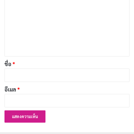
บทความที่เกี่ยวข้อง
ว
า
[รีวิว-เรื่องย่อ] Spider-Man: Brand New Day โลก
ม
ลืมปีเตอร์ แต่คนดูไม่มีวันลืม
เ
เผยแพร่เมื่อ: 1 สัปดาห์ ที่ผ่านมา
ห็
[รีวิว-เรื่องย่อ] The Devil’s Mouth (2026) หนังเอา
น
ชีวิตรอดในถ้ำมรณะ Prime Video
*
ชื่อ
*
เผยแพร่เมื่อ: 1 สัปดาห์ ที่ผ่านมา
[รีวิว-เรื่องย่อ] Batman: Caped Crusader ซีซั่น 2
อีเมล
*
แอนิเมชั่นนัวร์หรูแต่ใจกลวง
เผยแพร่เมื่อ: 1 สัปดาห์ ที่ผ่านมา
[รีวิว-เรื่องย่อ] The Truthers (2026) หนังดราม่า
ทริลเลอร์สเปน เมื่อทฤษฎีสมคบคิดกลืนกิน
ครอบครัว