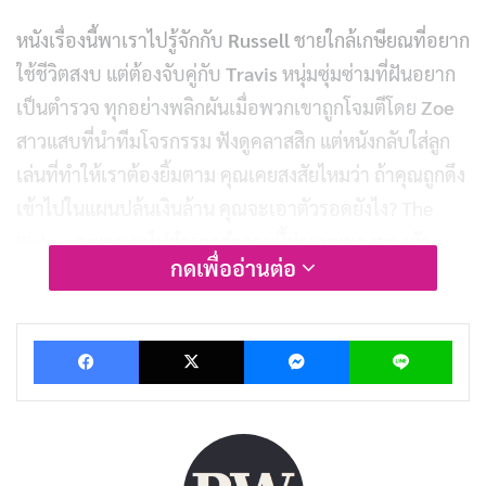
หนังเรื่องนี้พาเราไปรู้จักกับ
Russell
ชายใกล้เกษียณที่อยาก
ใช้ชีวิตสงบ แต่ต้องจับคู่กับ
Travis
หนุ่มซุ่มซ่ามที่ฝันอยาก
เป็นตำรวจ ทุกอย่างพลิกผันเมื่อพวกเขาถูกโจมตีโดย
Zoe
สาวแสบที่นำทีมโจรกรรม ฟังดูคลาสสิก แต่หนังกลับใส่ลูก
เล่นที่ทำให้เราต้องยิ้มตาม คุณเคยสงสัยไหมว่า ถ้าคุณถูกดึง
เข้าไปในแผนปล้นเงินล้าน คุณจะเอาตัวรอดยังไง? The
Pickup จะพาเราไปสำรวจคำถามนี้ผ่านมุมมองของตัว
กดเพื่ออ่านต่อ
ละครที่ทั้งฮาและจริงจังในคราวเดียวกัน
ในบทความนี้ เราจะพาเราไปเจาะลึก
The Pickup
อย่าง
Facebook
X
Messenger
Lin
ละเอียด ตั้งแต่โครงเรื่องที่ชวนลุ้น ไปจนถึงการแสดงที่โดด
เด่น และเหตุผลที่ทำให้หนังเรื่องนี้กลายเป็นหนึ่งในผลงาน
แอคชั่นคอมเมดี้ที่น่าดูในปี
2025
พร้อมแล้ว มาดำดิ่งสู่โลก
ของหนังเรื่องนี้กันเลย!