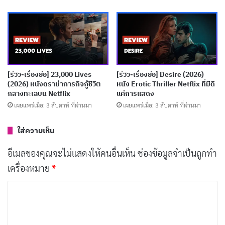
ภรรยาของเขา และลูกสาวทารกที่ป่วยเรื้อรังแต่ไม่สามารถ
เข้ารับการรักษาได้เพราะค่ารักษาพยาบาลแพงเกินไปและ
ต้องรอคิวยาวเหยียด Sheila ทำงานหนักในสถานที่ที่ดู
เหมือนจะเป็นซ่องหรือคลับเปลื้องผ้า และกำลังพิจารณาที่
จะทำ “งานพิเศษ” ให้กับลูกค้าชายเพื่อหา “ทิป” เธอ
[รีวิว-เรื่องย่อ] 23,000 Lives
[รีวิว-เรื่องย่อ] Desire (2026)
(2026) หนังดราม่าภารกิจกู้ชีวิต
หนัง Erotic Thriller Netflix ที่มีดี
ต้องหาเงินมากกว่าเดิมสองเท่าเพราะสามีของเธอตกงาน
กลางทะเลบน Netflix
แค่การแสดง
อีกครั้ง Ben ถูกไล่ออกจากงานหลายครั้งเพราะความดื้อรั้น
เผยแพร่เมื่อ: 3 สัปดาห์ ที่ผ่านมา
เผยแพร่เมื่อ: 3 สัปดาห์ ที่ผ่านมา
และปัญหาการจัดการอารมณ์
ใส่ความเห็น
Ben ไม่ใช่อาชญากร แม้ว่าเขากำลังจะถูกใส่ร้ายให้กลาย
อีเมลของคุณจะไม่แสดงให้คนอื่นเห็น
ช่องข้อมูลจำเป็นถูกทำ
เป็นคนหนึ่ง เขาเป็นผู้ชายดีๆ ที่มีหลักการชัดเจนและจะ
เครื่องหมาย
*
ระเบิดความโกรธเมื่อเห็นคนอื่นถูกกลั่นแกล้ง เพราะสิ่งที่
ค
เคยเป็น
ระบอบประชาธิปไตย
ได้เสื่อมสลายกลายเป็น
ว
เผด็จการของบริษัท
ที่เชื่อเรื่องอภิสิทธิ์และการครอบงำ
า