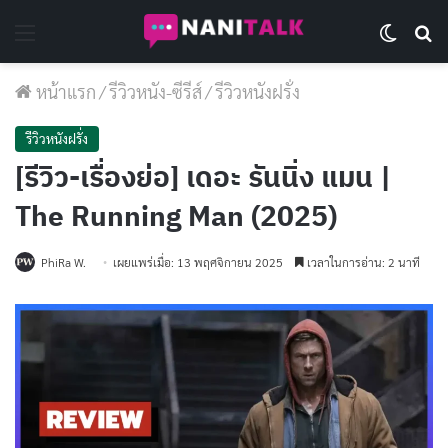
Menu
Switch 
Se
หน้าแรก
/
รีวิวหนัง-ซีรีส์
/
รีวิวหนังฝรั่ง
รีวิวหนังฝรั่ง
[รีวิว-เรื่องย่อ] เดอะ รันนิ่ง แมน |
The Running Man (2025)
PhiRa W.
เผยแพร่เมื่อ: 13 พฤศจิกายน 2025
เวลาในการอ่าน: 2 นาที