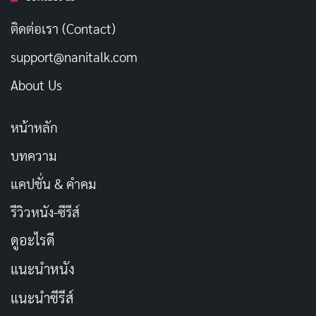
True Crime พลิกคดีสตอล์กเกอร์
ติดต่อเรา (Contact)
เผยแพร่เมื่อ: 2 สัปดาห์ ที่ผ่านมา
support@nanitalk.com
[รีวิว-เรื่องย่อ] Elite Force (2026) ซีรีส์แอคชัน
About Us
GIGN บน Netflix
เผยแพร่เมื่อ: 2 สัปดาห์ ที่ผ่านมา
หน้าหลัก
เกมโชว์เดียวที่ Ben สัญญากับ Sheila ว่าจะไม่ไปออดิชันคือ
บทความ
รายการที่มีเงินรางวัลมากที่สุด นั่นคือ
“The Running
แคปชั่น & คำคม
Man”
ซึ่งผู้เข้าแข่งขันสามคนหรือที่เรียกว่า “Runners”
รีวิวหนัง-ซีรีส์
ต้องหลบหนีความตายเป็นเวลาสามสิบวันในขณะที่แอบ
ดูอะไรดี
ซ่อนตัวอยู่ท่ามกลางประชาชนทั่วไป ดำเนินรายการโดย
Bobby T
(Colman Domingo) ผู้จัดรายการที่ดูหรูหราและ
แนะนำหนัง
มีเสน่ห์ “The Running Man” เป็นเกมที่ถูกโกงและยังไม่เคย
แนะนำซีรีส์
มีผู้ชนะเลย
โดรนกล้อง
ติดตามความคืบหน้าของ Runners