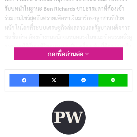
รับบทนำในฐานะ
Ben Richards
ชายธรรมดาที่ต้องเข้า
ร่วมเกมโชว์สุดอันตรายเพื่อหาเงินมารักษาลูกสาวที่ป่วย
หนัก ในโลกที่ระบบเศรษฐกิจล่มสลายและรัฐบาลเผด็จการ
ชนชั้นล่าง
ต้องทำงานหนักจนหมดแรงในขณะที่คนรวยนั่งดู
รายการทีวีที่เอาชีวิตคนจนมาเป็นเครื่องเล่น นี่คือความจริง
กดเพื่ออ่านต่อ
ที่โหดร้ายของ “The Running Man” ที่เกมโชว์นี้ยังไม่เคยมี
ผู้ชนะเลยสักคน
Facebook
X
Messenger
Lin
ในบทความนี้ เราจะพามาเจาะลึกทุกแง่มุมของหนังเรื่องนี้
ตั้งแต่การแสดงของนักแสดงที่โดดเด่น สไตล์การกำกับของ
Edgar Wright ที่สุดเหวี่ยงเหมือนเคย ไปจนถึงข้อความที่
หนังต้องการสื่อสารเกี่ยวกับ
สังคมทุนนิยม
ที่เอารัดเอา
เปรียบคนธรรมดา มาดูกันว่าหนังเรื่องนี้จะทำให้เราได้คิด
ทบทวนเกี่ยวกับความเป็นจริงของโลกที่เรากำลังอยู่อย่างไร