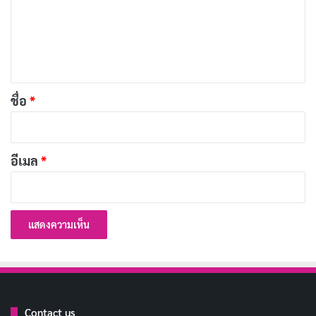
เท่านั้น Ben โกรธทุกขณะที่ตื่น แม้แต่ในฝันก็ไม่มีความสุข
ม
เขาตัดสินใจว่าทางเดียวที่จะหาเงินมาช่วยครอบครัวคือการ
เ
เข้าร่วม
เกมโชว์
ยอดนิยมที่เสี่ยงกับการถูกทำให้อับอาย
ห็
และบาดเจ็บเพื่อแลกกับเงินรางวัล
น
*
ชื่อ
*
บทความที่เกี่ยวข้อง
[รีวิว-เรื่องย่อ] The Truthers (2026) หนังดราม่า
อีเมล
*
ทริลเลอร์สเปน เมื่อทฤษฎีสมคบคิดกลืนกิน
ครอบครัว
เผยแพร่เมื่อ: 2 สัปดาห์ ที่ผ่านมา
[รีวิว-เรื่องย่อ] 72 Hours (2026) หนัง Netflix ที่มีเค
วิน ฮาร์ต แต่ไม่มีมุก
เผยแพร่เมื่อ: 2 สัปดาห์ ที่ผ่านมา
[รีวิว-เรื่องย่อ] A Toxic Love Story (2026) สารคดี
Contact us