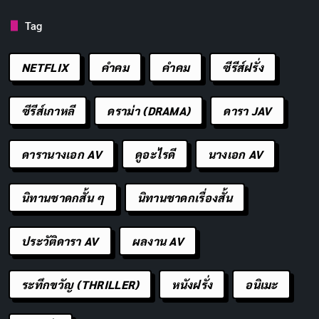
Tag
NETFLIX
คำคม
คําคม
ซีรีส์ฝรั่ง
Glen Powell
นำพลังที่หงุดหงิดและตึงเครียดมาสู่บทนำ
ซีรีส์เกาหลี
ดราม่า (DRAMA)
ดารา JAV
ของ Ben Richards ได้อย่างยอดเยี่ยม Powell เกิดและ
เติบโตในเท็กซัส รู้วิธีสลักใบหน้าของเขาให้กลายเป็นการ
ดารานางเอก AV
ดูอะไรดี
นางเอก AV
จ้องมองอันแสนโกรธของการแก้แค้น แต่ยังมีบางอย่างที่น่า
รักในตัวเขา เขากำลังเลียนแบบความไร้หัวใจของ
ฮีโร่แอ็
นิทานชาดกสั้น ๆ
นิทานชาดกเรื่องสั้น
คชั่นยุค 80
Ben ไม่ใช่อาชญากร ไม่ใช่ซูเปอร์ฮีโร่ เขาเป็น
แค่พ่อคนหนึ่งที่พยายามเอาชีวิตรอดด้วยวิธีใดก็ได้ Powell
ประวัติดารา AV
ผลงาน AV
แสดงตัวละครประเภทที่พูดจาเสียดสี มีอารมณ์ขัน และเป็น
ตัวต้านแบบเขตชายแดนที่
Bruce Willis
อาจแสดงได้อย่าง
ระทึกขวัญ (THRILLER)
หนังฝรั่ง
อนิเมะ
ยอดเยี่ยมเมื่อ 25 ปีที่แล้ว และความหงุดหงิดที่เดือดดาลอยู่
ตลอดเวลาของเขาเป็นแหล่งอารมณ์ขันที่เชื่อถือได้