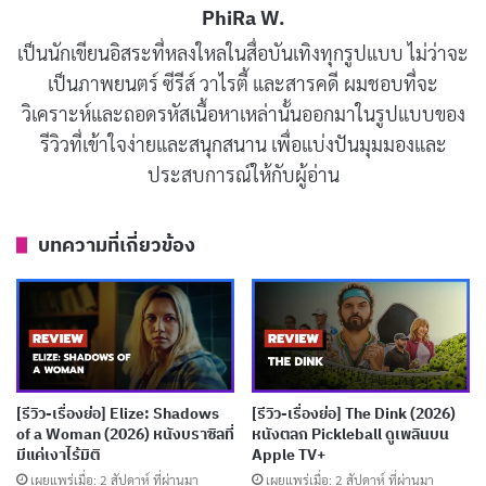
PhiRa W.
เป็นนักเขียนอิสระที่หลงใหลในสื่อบันเทิงทุกรูปแบบ ไม่ว่าจะ
เป็นภาพยนตร์ ซีรีส์ วาไรตี้ และสารคดี ผมชอบที่จะ
วิเคราะห์และถอดรหัสเนื้อหาเหล่านั้นออกมาในรูปแบบของ
รีวิวที่เข้าใจง่ายและสนุกสนาน เพื่อแบ่งปันมุมมองและ
ประสบการณ์ให้กับผู้อ่าน
บทความที่เกี่ยวข้อง
รีวิวและเรื่องย่อ The Running Man (เดอะ
รันนิ่ง แมน)
The Running Man
เล่าเรื่องของ
Ben Richards
แสดงโดย
[รีวิว-เรื่องย่อ] Elize: Shadows
[รีวิว-เรื่องย่อ] The Dink (2026)
of a Woman (2026) หนังบราซิลที่
หนังตลก Pickleball ดูเพลินบน
Glen Powell ชายหนุ่มผู้ใช้ชีวิตอยู่ในอพาร์ตเมนต์ขนาดเท่า
มีแค่เงาไร้มิติ
Apple TV+
โรงจอดรถสองคันพร้อมกับ
Sheila
(Jayme Lawson)
เผยแพร่เมื่อ: 2 สัปดาห์ ที่ผ่านมา
เผยแพร่เมื่อ: 2 สัปดาห์ ที่ผ่านมา