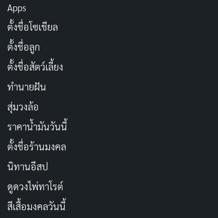
Apps
ขณะที่นักฆ่าจ้างที่เรียกว่า “Hunters” พยายามฆ่าพวกเขา
และประชาชนสามารถรับเงินจากการแจ้งเบาะแสตำแหน่ง
ตั้งชื่อโซเชียล
ของพวกเขา (มีแอปสำหรับนั้นด้วย)
ตั้งชื่อลูก
ตั้งชื่อสัตว์เลี้ยง
Dan Killian
(Josh Brolin) ผู้สร้างและโปรดิวเซอร์บริหาร
ของรายการ คิดว่า Ben มีคุณสมบัติที่จะเป็นผู้ชนะคนแรก
ทำนายฝัน
(ที่ได้รับอนุญาต) เพราะ
บุคลิกแปรปรวน
และการต่อต้าน
สุ่มวงล้อ
ผู้มีอำนาจของเขา ในตอนแรก พวกเขานำเสนอเขาในฐานะ
ราคาน้ำมันวันนี้
เวอร์ชันชายผิวขาวล่ำสันของ “Welfare Queens” ในภาษา
พูดของอเมริกายุค 1980s คนเกียจคร้านที่ไม่เห็นคุณค่าของ
ตั้งชื่อร้านมงคล
ความใจดีของนายจ้าง ชอบรับสวัสดิการมากกว่าหาเลี้ยงชีพ
นิทานอีสป
อย่างสุจริต และความเกียจคร้านของเขาทำให้ลูกกำลังจะ
ดูดวงไพ่ทาโรต์
ตาย “เขากัดมือที่ให้อาหาร” Bobby T ตะโกนเร้าใจฝูงชน
“เพราะนั่นคือสิ่งที่สุนัขทำ!” Sheila ถูกใส่ร้ายเช่นกัน เธอ
สีเสื้อมงคลวันนี้
และลูกต้องถูกย้ายไปที่อื่นเพื่อไม่ให้ผู้ชมกระหายเลือดฆ่า