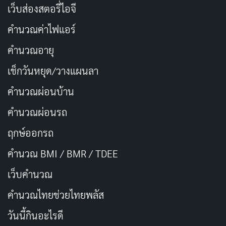
เว็บส่องสตอรี่ไอจี
เธอและทารก
คำนวณค่าไฟแอร์
Ben ไม่ย่อท้อ เขาทำตามสัญชาตญาณของตัวเองแทนที่จะ
คำนวณอายุ
ฟังคำแนะนำที่มีพิษของ Killian และเชื่อมต่อกับ
เครือข่าย
เช็กวันหยุด/วางแผนลา
ลับ
ของผู้ให้ความช่วยเหลือซึ่งกัน รวมถึงพ่อค้าปืนและ
อุปกรณ์ (William H. Macy), พอดคาสเตอร์ฝั่งสนับสนุน
คำนวณผ่อนบ้าน
Runners (Daniel Ezra), และนักประดิษฐ์ (Michael Cera) ที่
คำนวณผ่อนรถ
หมกมุ่นกับการแก้แค้นให้พ่อที่เป็นนักต่อต้านรัฐบาลถูก
ฤกษ์ออกรถ
สังหาร
คำนวณ BMI / BMR / TDEE
เว็บคํานวณ
คํานวณไทยช่วยไทยพลัส
วันนี้กินอะไรดี