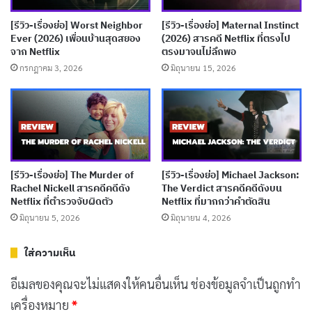
รีวิวและเรื่องย่อ Conversations with a
[รีวิว-เรื่องย่อ] Worst Neighbor
[รีวิว-เรื่องย่อ] Maternal Instinct
Ever (2026) เพื่อนบ้านสุดสยอง
(2026) สารคดี Netflix ที่ตรงไป
Killer: The Son of Sam Tapes (คุยกับ
จาก Netflix
ตรงมาจนไม่ลึกพอ
กรกฎาคม 3, 2026
มิถุนายน 15, 2026
ฆาตกร: ซันออฟแซม)
เดวิด เบอร์โควิตซ์
ไม่ใช่ฆาตกรต่อเนื่องทั่วไปที่คุณอาจ
นึกถึง เขาไม่ได้แต่งตัวแปลกประหลาดเหมือนตัวตลก ไม่ได้
มีพิธีกรรมสุดหลอน หรือแสดงพฤติกรรมที่ดูน่าสะพรึงกลัว
ในทันที ในทางกลับกัน เขาคือชายหนุ่มที่ดูเหมือนคน
[รีวิว-เรื่องย่อ] The Murder of
[รีวิว-เรื่องย่อ] Michael Jackson:
Rachel Nickell สารคดีคดีดัง
The Verdict สารคดีคดีดังบน
ธรรมดา ๆ ที่คุณอาจเดินสวนกันบนถนนใน
นิวยอร์กยุค 70s
Netflix ที่ตำรวจจับผิดตัว
Netflix ที่มากกว่าคำตัดสิน
แต่เบื้องหลังความธรรมดานั้น เขาคือ “Son of Sam” ผู้ก่อ
มิถุนายน 5, 2026
มิถุนายน 4, 2026
เหตุฆาตกรรมที่ทำให้ทั้งเมืองต้องหวาดกลัว สารคดีชุดนี้ใช้
ใส่ความเห็น
การสัมภาษณ์ที่บันทึกไว้ในเรือนจำ Attica ปี 1980 เพื่อให้
เราได้ยินเรื่องราวจากปากของเขาเอง ซึ่งน่าสนใจตรงที่
อีเมลของคุณจะไม่แสดงให้คนอื่นเห็น
ช่องข้อมูลจำเป็นถูกทำ
เบอร์โควิตซ์พูดถึงการก่อเหตุของตัวเองด้วยน้ำเสียงที่สงบ
เครื่องหมาย
*