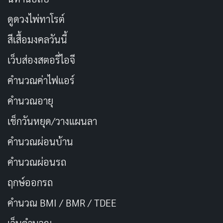
เฉพาะหญิงสาวผมสีน้ำตาลที่กลายเป็นเป้าหมายหลักของ
เขา คุณลองนึกภาพการใช้ชีวิตในเมืองที่ทุกย่างก้าวเต็มไป
ดูดวงไพ่ทาโรต์
ด้วยความกลัว คุณจะรู้สึกอย่างไรถ้าชีวิตประจำวันกลาย
สีเสื้อมงคลวันนี้
เป็นการเอาตัวรอด? สารคดีชุดนี้ถ่ายทอดความรู้สึกนั้นได้
เว็บส่องสตอรี่ไอจี
อย่างชัดเจน
คำนวณค่าไฟแอร์
คำนวณอายุ
เช็กวันหยุด/วางแผนลา
คำนวณผ่อนบ้าน
คำนวณผ่อนรถ
ฤกษ์ออกรถ
คำนวณ BMI / BMR / TDEE
โจ เบอร์ลิงเจอร์
ผู้กำกับสารคดีชุดนี้ ใช้สูตรสำเร็จของ