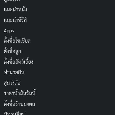
หลังที่สำคัญไม่แพ้กัน ในยุค 70s นิวยอร์กคือเมืองที่เต็มไป
แนะนำหนัง
ด้วยปัญหา โครงสร้างพื้นฐานที่ทรุดโทรม อาชญากรรมที่
แนะนำซีรีส์
พุ่งสูง และตำรวจที่ทำงานหนักเกินกำลัง
Conversations
with a Killer: The Son of Sam Tapes
พาเราย้อนกลับไป
Apps
ดูเมืองที่ถูกทิ้งให้ “ตาย” ตามคำกล่าวของเฮนรี ฟอร์ด ผู้นำ
ตั้งชื่อโซเชียล
ธุรกิจที่ปฏิเสธการช่วยเหลือเมืองนี้ สารคดีเล่าถึงความ
ตั้งชื่อลูก
โกลาหลที่ทำให้เบอร์โควิตซ์สามารถก่อเหตุได้นานถึง 12
ตั้งชื่อสัตว์เลี้ยง
เดือนโดยไม่ถูกจับ
ทำนายฝัน
สิ่งที่น่าสนใจคือวิธีที่เบอร์โควิตซ์ใช้ความโกลาหลของเมือง
สุ่มวงล้อ
เป็นเครื่องมือ เขาทิ้งจดหมายลึกลับและเสียดสีถึงตำรวจ
เพื่อยั่วให้พวกเขาตามหาเขา และสร้างชื่อเสียงให้ตัวเองใน
ราคาน้ำมันวันนี้
ฐานะ “Son of Sam” การกระทำนี้ไม่เพียงทำให้ตำรวจ
ตั้งชื่อร้านมงคล
ปวดหัว แต่ยังสร้างความหวาดกลัวให้กับประชาชน โดย
นิทานอีสป