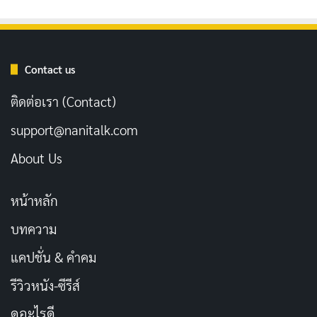
ห้องเรียน ม.ปลาย ปะทะ ฆาตกรต่อเนื่อง
เผยแพร่เมื่อ: 3 สัปดาห์ ที่ผ่านมา
[รีวิว-เรื่องย่อ] The Man Will Burn สารคดี Burning
Contact us
Man เสรีภาพปะทะทุนเทค
เผยแพร่เมื่อ: 4 สัปดาห์ ที่ผ่านมา
ติดต่อเรา (Contact)
[รีวิว-เรื่องย่อ] 48 Hours That Changed Spain
support@nanitalk.com
(2026) สารคดีประวัติศาสตร์บน Netflix
About Us
เผยแพร่เมื่อ: 4 สัปดาห์ ที่ผ่านมา
[รีวิว-เรื่องย่อ] Shipwrecked: Nightmare at Sea
หน้าหลัก
(2026) สารคดีเรือล่ม Costa Concordia บน
บทความ
Netflix
แคปชั่น & คำคม
เผยแพร่เมื่อ: 4 สัปดาห์ ที่ผ่านมา
รีวิวหนัง-ซีรีส์
ถ้าเบอร์โควิตซ์คือตัวเอกของเรื่อง เมืองนิวยอร์กก็คือฉาก
ดูอะไรดี