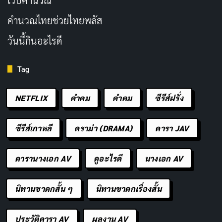
เว็บคํานวณ
Netflix ที่ผสมผสานการสัมภาษณ์ปัจจุบัน ฟุตเทจเก่า การ
คํานวณไทยช่วยไทยพลัส
จำลองเหตุการณ์ และเทปบันทึกเสียงของเบอร์โควิตซ์ เพื่อ
วันนี้กินอะไรดี
สร้างเรื่องราวที่น่าติดตาม แต่สิ่งที่อาจทำให้บางคนผิดหวัง
คือการที่ตัวเบอร์โควิตซ์เองไม่ได้ให้ข้อมูลเชิงลึกมากนัก เขา
Tag
อธิบายการกระทำของตัวเองด้วยน้ำเสียงที่ราบเรียบเกินไป
ทำให้บางครั้งรู้สึกเหมือนขาดพลังในส่วนของการสัมภาษณ์
NETFLIX
คำคม
คําคม
ซีรีส์ฝรั่ง
ซึ่งเป็นจุดขายหลักของซีรีส์
ซีรีส์เกาหลี
ดราม่า (DRAMA)
ดารา JAV
อย่างไรก็ตาม สิ่งที่สารคดีทำได้ดีคือการเล่าถึงบริบทของยุค
สมัย ผ่านเรื่องราวเล็ก ๆ น้อย ๆ ที่น่าสนใจ เช่น ฉากที่เบอร์
ดารานางเอก AV
ดูอะไรดี
นางเอก AV
โควิตซ์วางแผนจะฆ่าคู่รักที่รถติดหิมะ แต่สุดท้ายกลับช่วย
เหลือพวกเขาเพราะพวกเขาสุภาพกับเขา เรื่องราวแบบนี้
นิทานชาดกสั้น ๆ
นิทานชาดกเรื่องสั้น
ทำให้เราเห็นว่าเบอร์โควิตซ์ไม่ใช่แค่มนุษย์ที่ชั่วร้าย แต่เป็น
คนที่มีความซับซ้อน อยากเป็นที่ยอมรับ และอยากรู้สึกว่า
ประวัติดารา AV
ผลงาน AV