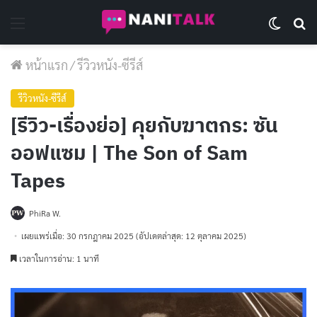
Menu
Switch 
Se
หน้าแรก
/
รีวิวหนัง-ซีรีส์
รีวิวหนัง-ซีรีส์
[รีวิว-เรื่องย่อ] คุยกับฆาตกร: ซัน
ออฟแซม | The Son of Sam
Tapes
PhiRa W.
เผยแพร่เมื่อ: 30 กรกฎาคม 2025
(อัปเดตล่าสุด: 12 ตุลาคม 2025)
เวลาในการอ่าน: 1 นาที