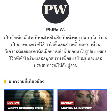
เดวิด เบอร์โควิตซ์ ตัวเมืองนิวยอร์กที่กลายเป็นฉากหลังของ
ความโกลาหล ไปจนถึงสไตล์การเล่าเรื่องที่ทำให้สารคดีชุดนี้
กลายเป็นที่พูดถึงในปี
2025
หากคุณรัก
สารคดี
อาชญากรรม
หรืออยากรู้ว่าเกิดอะไรขึ้นในยุคที่เมืองใหญ่
PhiRa W.
ถูกฆาตกรต่อเนื่องครอบงำ บทความนี้จะตอบทุกคำถาม
เป็นนักเขียนอิสระที่หลงใหลในสื่อบันเทิงทุกรูปแบบ ไม่ว่าจะ
ของคุณ!
เป็นภาพยนตร์ ซีรีส์ วาไรตี้ และสารคดี ผมชอบที่จะ
วิเคราะห์และถอดรหัสเนื้อหาเหล่านั้นออกมาในรูปแบบของ
รีวิวที่เข้าใจง่ายและสนุกสนาน เพื่อแบ่งปันมุมมองและ
ประสบการณ์ให้กับผู้อ่าน
บทความที่เกี่ยวข้อง