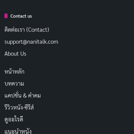
เผยแพร่เมื่อ: 3 สัปดาห์ ที่ผ่านมา
Contact us
[รีวิว-เรื่องย่อ] My Stepmother & Stepsisters
Aren’t Wicked (2026) อนิเมะซินเดอเรลล่ากลับ
ติดต่อเรา (Contact)
ด้านที่อบอุ่นเกินคาด
support@nanitalk.com
เผยแพร่เมื่อ: 3 สัปดาห์ ที่ผ่านมา
About Us
[รีวิว-เรื่องย่อ] Thunder 3 (2026) อนิเมะ CGI
ทดลองของ Netflix ที่กล้าผสมสองโลกเข้าด้วยกัน
หน้าหลัก
เผยแพร่เมื่อ: 4 สัปดาห์ ที่ผ่านมา
บทความ
ความลักลั่นระหว่างคำสัญญากับสิ่งที่นำเสนอจริงทำให้ตอน
แคปชั่น & คำคม
แรกของเรื่องนี้ดูคล้ายบทนำที่ยาวเกินเหตุ แทนที่จะเป็น
รีวิวหนัง-ซีรีส์
ตอนที่ทำให้คนดูอยากกดดูตอนต่อไป
ดูอะไรดี
แนะนำหนัง