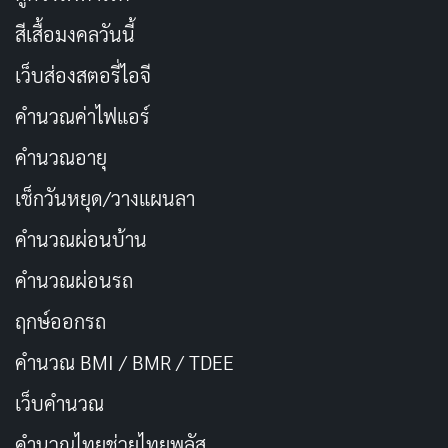
ชายคู่หมั้นที่อยู่ในสถานะ “แขกรับเชิญ” มากกว่าจะเป็นตัว
สีเสื้อมงคลวันนี้
ละครสำคัญ หรือแม้แต่ตัวแคโรไลนาเองที่ตกอยู่ในภาวะ
She’s All That Syndrome คือสวยและมีความสามารถใน
เว็บส่องสตอรี่ไอจี
แบบที่ผู้ชมต้องเชื่อตามบท แต่ไม่เคยถูกแสดงให้เห็นจริง
คำนวณค่าไฟแอร์
คำนวณอายุ
ประเด็นการทำร้ายจิตใจจากพี่สาวที่ควรจะเป็นปมขัดแย้ง
หลักกลับให้ความรู้สึกเหมือนกำลัง check list องค์ประกอบ
เช็กวันหยุด/วางแผนลา
แนว Cinderella Saintess มากกว่าจะเป็นบาดแผลทางใจที่
คำนวณผ่อนบ้าน
มีเลือดเนื้อ ผู้เขียนบทไม่ได้ให้เวลาหรือพื้นที่มากพอให้เรา
คำนวณผ่อนรถ
รู้สึกถึงความเจ็บปวดของแคโรไลนาอย่างลึกซึ้ง การเปรียบ
เทียบกับ
My Happy Marriage
ซึ่งจัดการกับบาดแผลทางใจ
ฤกษ์ออกรถ
ของมิโยะได้อย่างละเมียดละไมจึงยิ่งตอกย้ำให้เห็นถึงระยะ
คำนวณ BMI / BMR / TDEE
ห่างของคุณภาพระหว่างอนิเมะทั้งสองเรื่อง
เว็บคํานวณ
ด้าน
แอนิเมชั่น
ลูคัส เดอรูย์เตอร์ (Lucas DeRuyter) ชี้ว่า
คํานวณไทยช่วยไทยพลัส