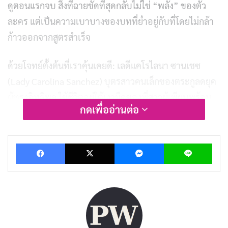
ดูตอนแรกจบ สิ่งที่ฉายชัดที่สุดกลับไม่ใช่ “พลัง” ของตัว
ละคร แต่เป็นความเบาบางของบทที่ย่ำอยู่กับที่โดยไม่กล้า
ก้าวออกจากสูตรสำเร็จ
ด้วยโจทย์ตั้งต้นที่เราคุ้นเคยดี: เลดีแคโรไลนา ซานเชซ
(Lady Carolina Sanchez) บุตรสาวคนเล็กของตระกูลดยุค
ผู้ทรงอิทธิพล ใช้ชีวิตอยู่ใต้เงามืดของพี่สาวผู้เพียบพร้อม
กดเพื่ออ่านต่อ
อย่างเลดีฟลอรา (Lady Flora) ผู้ถูกหมายตาให้เป็นนักบุญ
องค์ต่อไปของอาณาจักร แคโรไลนาถูกตีกรอบให้เชื่อว่า
Facebook
X
Messenger
Lin
ตนเองไร้ค่า ซ้ำยังถูกดอกย้ำจากปากพี่สาวแท้ ๆ ว่าคือต้น
เหตุที่ทำให้มารดาเสียชีวิตตั้งแต่แรกเกิด เมื่อข้อเสนอวิวาห์
ทางการเมืองจากอาณาจักรมาลโคเซียส (Malcosias) ถูกยื่น
เข้ามา เธอจึงถูกส่งตัวไปเป็นเจ้าสาวของเจ้าชายเอ็ดเวิร์ด
(Prince Edward) ฉายา “เจ้าชายกระหายเลือด” โดยไม่มี
สิทธิ์เลือก