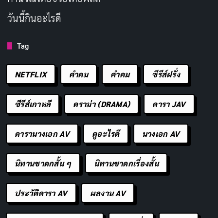
ภาพรวมของอนิเมะเต็มไปด้วยโทนสีอุ่นจัดและความฟุ้ง
วันนี้กินอะไรดี
เบลอที่กำลังกลายเป็นมาตรฐานของอนิเมะแนว “อบอุ่น
หัวใจ” แต่แทนที่จะสร้างบรรยากาศนุ่มนวล สิ่งที่เกิดขึ้นคือ
Tag
ภาพลักษณ์ที่ดูราคาถูกและขาดความคมชัด การตัดต่อมี
จังหวะสะดุด มีการตัดภาพที่ไม่จำเป็นเพื่อย้ำว่าตัวละครยัง
NETFLIX
คำคม
คําคม
ซีรีส์ฝรั่ง
คงอยู่ตรงนั้น ทั้งที่ควรปล่อยให้ผู้ชมซึมซับอารมณ์ของฉาก
ได้เอง ดนตรีประกอบก็แบนเรียบจนแทบไม่รู้สึกถึงการมีอยู่
ซีรีส์เกาหลี
ดราม่า (DRAMA)
ดารา JAV
ของมัน ฟังดูเหมือนตัวอย่างเสียง “แฟนตาซี” หรือ “ราช
สำนัก” แบบสต็อกที่หยิบมาใช้โดยไม่ได้ออกแบบให้
ดารานางเอก AV
ดูอะไรดี
นางเอก AV
สอดคล้องกับอารมณ์ของเรื่อง
นิทานชาดกสั้น ๆ
นิทานชาดกเรื่องสั้น
ดีไซน์ตัวละครเองก็มีปัญหาชัดเจนเมื่ออยู่ในฉากสำคัญ
หลายช่วงที่สัดส่วนใบหน้าหรือร่างกายของตัวละครผิด
ประวัติดารา AV
ผลงาน AV
เพี้ยนไปจากโมเดลที่ควรจะเป็น สตูดิโอผู้สร้างอาจไม่ได้
ตั้งใจทำงานแบบขอไปที แต่ผลลัพธ์ที่ออกมาทำให้รู้สึกเห