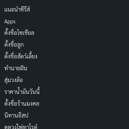
แนะนำซีรีส์
Apps
ตั้งชื่อโซเชียล
ตั้งชื่อลูก
ตั้งชื่อสัตว์เลี้ยง
ทำนายฝัน
เจมส์ เบ็คเค็ตต์ (James Beckett) นักวิจารณ์จาก ANN
เปรียบเทียบอนิเมะเรื่องนี้ว่าเหมือน “อาหารขยะของวงกา
สุ่มวงล้อ
รอนิเมะ” แต่ที่น่าผิดหวังคือแม้แต่อาหารขยะก็ยังมีลำดับ
ราคาน้ำมันวันนี้
ขั้น นี่คือเบอร์เกอร์ที่ทิ้งไว้ในตู้ร้อนของเซเว่นหลายชั่วโมง
ตั้งชื่อร้านมงคล
มากกว่าเบอร์เกอร์ย่างสดใหม่จากร้าน Five Guys ตัวละคร
ทุกตัวในเรื่องเดินตามแม่พิมพ์โดยไม่มีการเติมแต่งอะไรให้
นิทานอีสป
น่าจดจำ ไม่ว่าจะเป็นพี่สาวตัวร้ายที่แรงจูงใจเบาบาง เจ้า
ดูดวงไพ่ทาโรต์