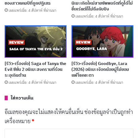
ของสาวแคมป์ที่ถูกปฏิเสธ
นิเมะเกิดใหม่สายซัพพอร์ตที่ดูได้ไม่
ขี้เหร่แต่ก็ไม่ถึงกับปัง
เผยแพร่เมื่อ: 4 สัปดาห์ ที่ผ่านมา
เผยแพร่เมื่อ: 4 สัปดาห์ ที่ผ่านมา
ตอนแรกของ The Oblivious Saint Can’t Contain Her
Power ทุ่มเวลาเกือบทั้งหมดไปกับการปูพื้นหลังและปูมหลัง
ของแคโรไลนา แม้จะเข้าใจได้ว่าเรื่องราวต้องการสร้าง
[รีวิว-เรื่องย่อ] Saga of Tanya the
[รีวิว-เรื่องย่อ] Goodbye, Lara
ความเห็นอกเห็นใจให้ตัวเอกก่อนจะพาเธอเข้าสู่เส้นทาง
Evil ซีซั่น 2 อนิเมะสงครามที่ร้อน
(2026) อนิเมะเงือกน้อยผู้ไม่ยอม
ระอุเกินต้าน
แพ้โชคชะตา
ใหม่ แต่ปัญหาคือการเล่าเรื่องกลับนิ่งสนิทราวกับกำลังนั่ง
เผยแพร่เมื่อ: 4 สัปดาห์ ที่ผ่านมา
เผยแพร่เมื่อ: 4 สัปดาห์ ที่ผ่านมา
ฟังใครสักคนอ่านประวัติตัวละครให้ฟัง โดยไม่มีความ
เคลื่อนไหวของพล็อตหรือบทสนทนาที่คมกริบพอจะดึงให้ผู้
ใส่ความเห็น
ชมอยู่ต่อ
อีเมลของคุณจะไม่แสดงให้คนอื่นเห็น
ช่องข้อมูลจำเป็นถูกทำ
เครื่องหมาย
*
ริชาร์ด ไอเซนไบส์ (Richard Eisenbeis) จาก Anime News
Network ตั้งข้อสังเกตที่เฉียบคมว่าอนิเมะเรื่องนี้ “ฝัง lede”
ค