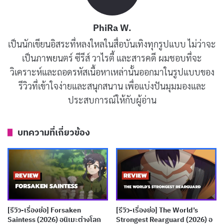
ประเด็นที่อนิเมะเรื่องนี้เกือบจะไปได้ดีคือการเผยให้เห็นว่า
PhiRa W.
บิดาของแคโรไลนาซึ่งดูเหมือนปล่อยปละละเลยตลอดมา
เป็นนักเขียนอิสระที่หลงใหลในสื่อบันเทิงทุกรูปแบบ ไม่ว่าจะ
แท้จริงแล้วคือความพยายามให้อิสระกับลูกสาว และพร้อม
เป็นภาพยนตร์ ซีรีส์ วาไรตี้ และสารคดี ผมชอบที่จะ
จะแข็งข้อต่อราชอาณาจักรหากเธอไม่ยินยอมในการ
วิเคราะห์และถอดรหัสเนื้อหาเหล่านั้นออกมาในรูปแบบของ
แต่งงาน แต่น่าเสียดายที่พัฒนาการนี้ถูกรวบรัดจนไม่เหลือ
รีวิวที่เข้าใจง่ายและสนุกสนาน เพื่อแบ่งปันมุมมองและ
ประสบการณ์ให้กับผู้อ่าน
น้ำหนักทางอารมณ์ กลายเป็นเพียงกลไกผลักดันพล็อตให้
เดินหน้าต่อไปโดยไม่ให้พื้นที่ผู้ชมได้รู้สึกร่วมไปกับตัวละคร
อย่างแท้จริง
บทความที่เกี่ยวข้อง
[รีวิว-เรื่องย่อ] Forsaken
[รีวิว-เรื่องย่อ] The World’s
Saintess (2026) อนิเมะต่างโลก
Strongest Rearguard (2026) อ